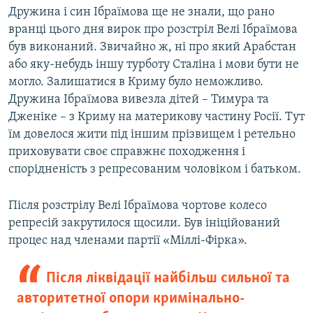
Дружина і син Ібраїмова ще не знали, що рано
вранці цього дня вирок про розстріл Велі Ібраїмова
був виконаний. Звичайно ж, ні про який Арабстан
або яку-небудь іншу турботу Сталіна і мови бути не
могло. Залишатися в Криму було неможливо.
Дружина Ібраїмова вивезла дітей – Тимура та
Дженіке – з Криму на материкову частину Росії. Тут
їм довелося жити під іншим прізвищем і ретельно
приховувати своє справжнє походження і
спорідненість з репресованим чоловіком і батьком.
Після розстрілу Велі Ібраїмова чортове колесо
репресій закрутилося щосили. Був ініційований
процес над членами партії «Міллі-Фірка».
Після ліквідації найбільш сильної та
авторитетної опори кримінально-