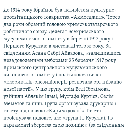
До 1914 року Ібраїмов був активістом культурно-
просвітницького товариства «Акмесджит». Через
два роки обраний головою кримськотатарського
робітничого союзу. Делегат Всекримського
мусульманського комітету в березні 1917 року і
Першого Курултаю в листопаді того ж року. За
свідченням Асана Сабрі Айвазова, «залишившись
незадоволеними виборами 25 березня 1917 року
Кримського центрального мусульманського
виконавчого комітету і політикою» низка
«клерикалів-опозиціонерів розпочала організацію
нової партії». У цю групу, крім Велі Ібраїмова,
увійшли Аблякім Ільмі, Мустафа Куртієв, Селім
Меметов та інші. Група організувала друкарню і
газету під назвою «Кирим оджаг'». Газета
проіснувала недовго, але «група і в Курултаї, і в
парламенті зберегла свою позицію» (за свідченням