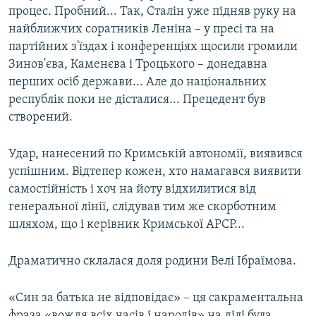
процес. Пробний... Так, Сталін уже підняв руку на
найближчих соратників Леніна – у пресі та на
партійних з'їздах і конференціях щосили громили
Зинов'єва, Каменєва і Троцького – донедавна
перших осіб держави... Але до національних
республік поки не дісталися... Прецедент був
створений.
Удар, нанесений по Кримській автономії, виявився
успішним. Відтепер кожен, хто намагався виявити
самостійність і хоч на йоту відхилитися від
генеральної лінії, слідував тим же скорботним
шляхом, що і керівник Кримської АРСР...
Драматично склалася доля родини Велі Ібраїмова.
«Син за батька не відповідає» – ця сакраментальна
фраза «вождя всіх часів і народів» на ділі була