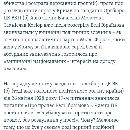
вбивства і розтрата державних грошей), проте при
розгляді стану справ у Криму на засіданні Оргбюро
ЦК ВКП (б) його члени В'ячеслав Молотов і
Станіслав Косіор вже після розстрілу Велі Ібраїмова
звинуватили у вчиненні політичних злочинів – як
агента націоналістичної партії «Міллі-Фірка», який
діяв у Криму за її вказівкою; серед безлічі
абсурдних звинувачень говорилося про
«випинанні національних» інтересів на догоду
класовим.
На порядку денному засідання Політбюро ЦК ВКП
(б) (тоді вже головного політичного органу країни)
від 26 квітня 1928 року 49-м питанням значилося
питання «Про процес Велі Ібраїмова». Члени ПБ
постановили: «Опублікувати короткі звіти про
процес, без роздування у пресі». Чому? Можливо
тому, що це був у своєму роді перший подібний