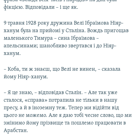
фікцією. Відповідали – і ще як.
9 травня 1928 року дружина Велі Ібраїмова Ніяр-
ханум була на прийомі у Сталіна. Вождь пригощав
маленького Тимура – сина Ібраїмова –
апельсинами; шанобливо звертався і до Ніяр-
ханум.
– Коба, ти ж знаєш, що Велі не винен, – сказала
йому Ніяр-ханум.
– Я це знаю, – відповідав Сталін. – Але так уже
сталося, «справа» потрапила не тільки в нашу
пресу, а й в іноземну теж. Тепер ми відійти від
цього не можемо. Але я даю тобі чесне слово, що ми
змінимо йому прізвище та пошлемо працювати в
Арабстан.