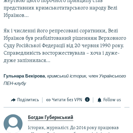
жертвою цього порочного принципу став
представник кримськотатарського народу Велі
Ібраїмов...
Як і численні його репресовані соратники, Велі
Ібраїмов був реабілітований рішенням Верховного
Суду Російської Федерації від 20 червня 1990 року.
Справедливість восторжествувала – хоча і дуже-
дуже запізнилася...
Гульнара Бекірова
,
кримський історик, член Українського
ПЕН-клубу
Поділитись
Читати без VPN
Follow us
Богдан Губернський
Історик, журналіст. До 2014 року працював