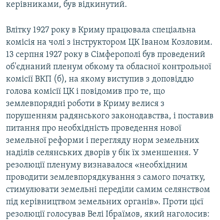
керівниками, був відкинутий.
Влітку 1927 року в Криму працювала спеціальна
комісія на чолі з інструктором ЦК Іваном Козловим.
13 серпня 1927 року в Сімферополі був проведений
об'єднаний пленум обкому та обласної контрольної
комісії ВКП (б), на якому виступив з доповіддю
голова комісії ЦК і повідомив про те, що
землевпорядні роботи в Криму велися з
порушенням радянського законодавства, і поставив
питання про необхідність проведення нової
земельної реформи і перегляду норм земельних
наділів селянських дворів у бік їх зменшення. У
резолюції пленуму визнавалося «необхідним
проводити землевпорядкування з самого початку,
стимулювати земельні переділи самим селянством
під керівництвом земельних органів». Проти цієї
резолюції голосував Велі Ібраїмов, який наголосив: