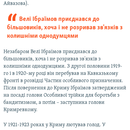
Айвазова).
Велі Ібраїмов приєднався до
більшовиків, хоча і не розривав зв'язків з
колишніми однодумцями
Незабаром Велі Ібраїмов приєднався до
більшовиків, хоча і не розривав зв'язків з
колишніми однодумцями. З другої половини 1919-
го і в 1920-му році він перебував на Кавказькому
фронті в розвідці Частин особливого призначення.
Після повернення до Криму Ібраїмов затверджений
на посаді голови Особливої трійки для боротьби з
бандитизмом, а потім – заступника голови
Кримревкому.
У 1921-1923 роках у Криму лютував голод. У