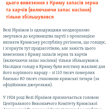
цього вивезення з Криму запасів зерна
та харчів (включаючи запас насіння)
тільки збільшувався
Велі Ібраїмов із однодумцями неодноразово
звертався до керівництва партії з пропозицією
визнати Кримську республіку регіоном, що голодує,
і згорнути тут продзаготівлю, але замість цього
вивезення з Криму запасів зерна та харчів
(включаючи запас насіння) тільки збільшувався.
Наслідки голоду в Криму були воістину жахливі для
його корінного народу – зі 110 тисяч померлих
близько 80 тисяч становили кримські татари (за
офіційними джерелами).
У 1924 році Велі Ібраїмов призначається головою
Центрального Виконавчого Комітету Кримської