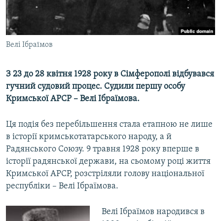
ВІДЕОУРОКИ «ELIFBE»
Русский
СВІДЧЕННЯ ОКУПАЦІЇ
Qırımtatar
УКРАЇНСЬКА ПРОБЛЕМА КРИМУ
Велі Ібраїмов
ДОЛУЧАЙСЯ!
ІНФОГРАФІКА
З 23 до 28 квітня 1928 року в Сімферополі відбувався
гучний судовий процес. Судили першу особу
Кримської АРСР – Велі Ібраїмова.
Усі сайти RFE/RL
Ця подія без перебільшення стала етапною не лише
в історії кримськотатарського народу, а й
Радянського Союзу. 9 травня 1928 року вперше в
історії радянської держави, на сьомому році життя
Кримської АРСР, розстріляли голову національної
республіки – Велі Ібраїмова.
Велі Ібраїмов народився в