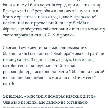
бандитизму і його коренів серед кримських татар.
В результаті цієї розробки виявилося існування в
Криму організованого ядра, цілком оформленої
політичної контрреволюційної партії «Міллі-
Фірка», що зберегла свій основний кістяк з моменту
свого зародження в 1917-1918 роках».
Сьогодні суперечки навколо репресованих
більшовиків і особистості Велі Ібраїмова як і раніше
не вщухають. З одного боку, це був, безумовно,
патріот свого народу, але в той же час –
революціонер, високопоставлений більшовик, який
в певні періоди втілював у життя політику своєї
партії.
Як відомо, «революція пожирає власних дітей».
Однією з перших, але далеко не останньою