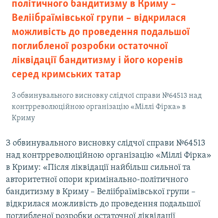
політичного бандитизму в Криму –
Веліібраїмівської групи – відкрилася
можливість до проведення подальшої
поглибленої розробки остаточної
ліквідації бандитизму і його коренів
серед кримських татар
З обвинувального висновку слідчої справи №64513 над
контрреволюційною організацію «Міллі Фірка» в
Криму
З обвинувального висновку слідчої справи №64513
над контрреволюційною організацію «Міллі Фірка»
в Криму: «Після ліквідації найбільш сильної та
авторитетної опори кримінально-політичного
бандитизму в Криму – Веліібраїмівської групи –
відкрилася можливість до проведення подальшої
поглибленої розробки остаточної ліквідації