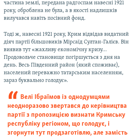
частина землі, передана радгоспам навесні 1921
року, оброблена не була, а в якості надлишків
вилучався навіть посівний фонд.
Тоді ж, навесні 1921 року, Крим відвідав видатний
діяч партії більшовиків Мірсаїд Султан-Галієв. Він
виявив тут «жахливу економічну кризу...
Продовольче становище погіршується з дня на
день. Весь Південний район (який споживає),
населений переважно татарським населенням,
зараз буквально голодує».
Велі Ібраїмов із однодумцями
неодноразово звертався до керівництва
партії з пропозицією визнати Кримську
республіку регіоном, що голодує, і
згорнути тут продзаготівлю, але замість