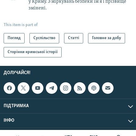
у Криму. З міркувань безпеки ім'я і прізвище
змінені.
This item is part of
Погляд
Суспільство
Статті
Головне за добу
Сторінки кримської історії
ДОЛУЧАЙСЯ!
ПІДТРИМКА
ІНФО