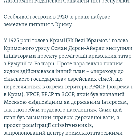
Автономної Радянської Соціалістичної республіки.
Особливої гостроти в 1920-х роках набуває
земельне питання в Криму.
У 1925 році голова КримЦВК Велі Ібраїмов і голова
Кримського уряду Осман Дерен-Айєрли виступили
ініціаторами проекту рееміграції кримських татар
з Румунії та Болгарії. Проте паралельно повним
ходом здійснювався інший план – «переходу до
сільського господарства» єврейських сімей, що
переселяються в окремі території РРФСР (зокрема і
в Крим), УРСР, БРСР та ЗССР, який був визнаний
Москвою «відповідним як державним інтересам,
так і потребам трудового населення». Саме цей
план був визнаний справою державної ваги, а
проект рееміграції співвітчизників,
запропонований центру кримськотатарськими