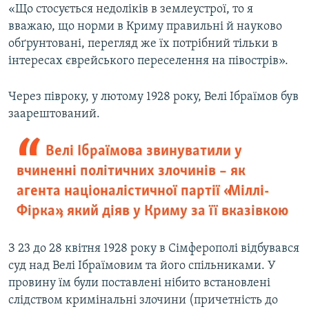
«Що стосується недоліків в землеустрої, то я
вважаю, що норми в Криму правильні й науково
обґрунтовані, перегляд же їх потрібний тільки в
інтересах єврейського переселення на півострів».
Через півроку, у лютому 1928 року, Велі Ібраїмов був
заарештований.
Велі Ібраїмова звинуватили у
вчиненні політичних злочинів – як
агента націоналістичної партії «Міллі-
Фірка», який діяв у Криму за її вказівкою
З 23 до 28 квітня 1928 року в Сімферополі відбувався
суд над Велі Ібраїмовим та його спільниками. У
провину їм були поставлені нібито встановлені
слідством кримінальні злочини (причетність до