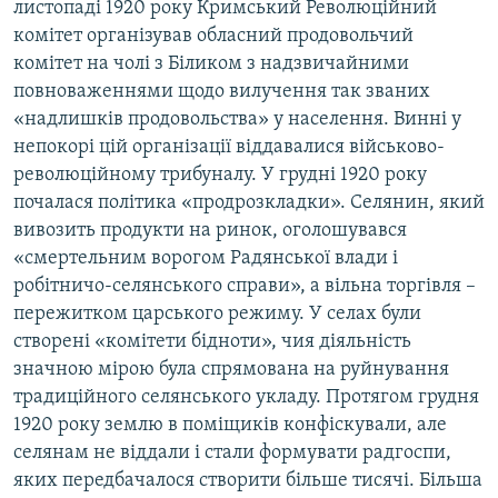
листопаді 1920 року Кримський Революційний
комітет організував обласний продовольчий
комітет на чолі з Біликом з надзвичайними
повноваженнями щодо вилучення так званих
«надлишків продовольства» у населення. Винні у
непокорі цій організації віддавалися військово-
революційному трибуналу. У грудні 1920 року
почалася політика «продрозкладки». Селянин, який
вивозить продукти на ринок, оголошувався
«смертельним ворогом Радянської влади і
робітничо-селянського справи», а вільна торгівля –
пережитком царського режиму. У селах були
створені «комітети бідноти», чия діяльність
значною мірою була спрямована на руйнування
традиційного селянського укладу. Протягом грудня
1920 року землю в поміщиків конфіскували, але
селянам не віддали і стали формувати радгоспи,
яких передбачалося створити більше тисячі. Більша