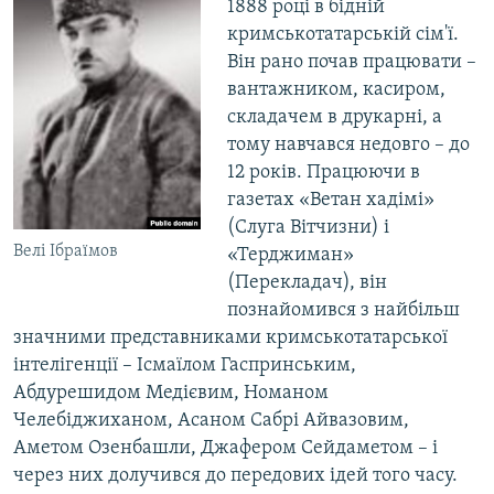
1888 році в бідній
кримськотатарській сім'ї.
Він рано почав працювати –
вантажником, касиром,
складачем в друкарні, а
тому навчався недовго – до
12 років. Працюючи в
газетах «Ветан хадімі»
(Слуга Вітчизни) і
Велі Ібраїмов
«Терджиман»
(Перекладач), він
познайомився з найбільш
значними представниками кримськотатарської
інтелігенції – Ісмаїлом Гаспринським,
Абдурешидом Медієвим, Номаном
Челебіджиханом, Асаном Сабрі Айвазовим,
Аметом Озенбашли, Джафером Сейдаметом – і
через них долучився до передових ідей того часу.