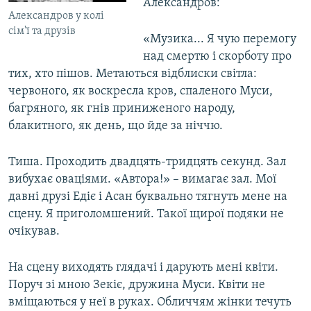
Александров:
Александров у колі
сім'ї та друзів
«Музика... Я чую перемогу
над смертю і скорботу про
тих, хто пішов. Метаються відблиски світла:
червоного, як воскресла кров, спаленого Муси,
багряного, як гнів приниженого народу,
блакитного, як день, що йде за ніччю.
Тиша. Проходить двадцять-тридцять секунд. Зал
вибухає оваціями. «Автора!» – вимагає зал. Мої
давні друзі Едіє і Асан буквально тягнуть мене на
сцену. Я приголомшений. Такої щирої подяки не
очікував.
На сцену виходять глядачі і дарують мені квіти.
Поруч зі мною Зекіє, дружина Муси. Квіти не
вміщаються у неї в руках. Обличчям жінки течуть