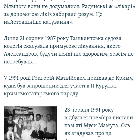
більшого вони не додумалися. Радянські ж «лікарі»
за допомогою ліків забирали розум. Це
найстрашніше катування».
Лише 21 серпня 1987 року Ташкентська судова
колегія скасувала примусове лікування, якого
Александров, будучи психічно здоровим, зовсім не
потребував...
У 1991 році Григорій Матвійович приїхав до Криму,
куди був запрошений для участі в II Курултаї
кримськотатарського народу.
23 червня 1991 року
відбулася прем'єра вистави
пам'яті Муси Мамута. Ось
як згадував про це