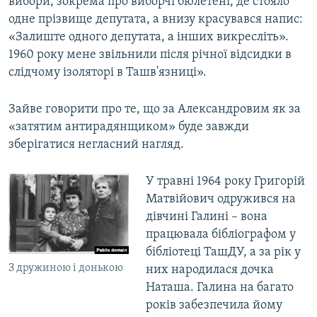
вибори, зокрема про виборчі бюлетені, де стояло
одне прізвище депутата, а внизу красувався напис:
«Залиште одного депутата, а інших викресліть».
1960 року мене звільнили після річної відсидки в
слідчому ізоляторі в Ташв'язниці».
Зайве говорити про те, що за Александровим як за
«затятим антирадянщиком» буде завжди
зберігатися негласний нагляд.
У травні 1964 року Григорій
Матвійович одружився на
дівчині Галині – вона
працювала бібліографом у
бібліотеці ТашДУ, а за рік у
З дружиною і донькою
них народилася дочка
Наташа. Галина на багато
років забезпечила йому