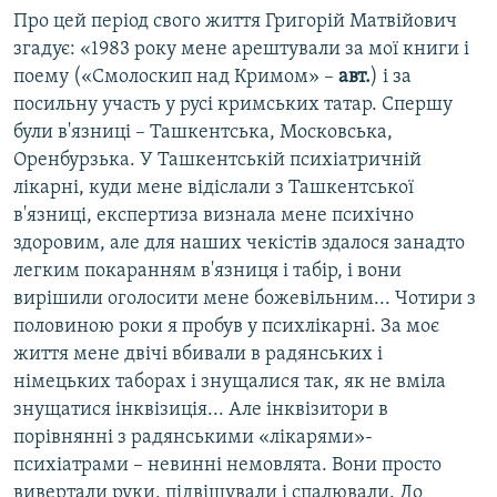
Про цей період свого життя Григорій Матвійович
згадує: «1983 року мене арештували за мої книги і
поему («Смолоскип над Кримом» –
авт.
) і за
посильну участь у русі кримських татар. Спершу
були в'язниці – Ташкентська, Московська,
Оренбурзька. У Ташкентській психіатричній
лікарні, куди мене відіслали з Ташкентської
в'язниці, експертиза визнала мене психічно
здоровим, але для наших чекістів здалося занадто
легким покаранням в'язниця і табір, і вони
вирішили оголосити мене божевільним... Чотири з
половиною роки я пробув у психлікарні. За моє
життя мене двічі вбивали в радянських і
німецьких таборах і знущалися так, як не вміла
знущатися інквізиція... Але інквізитори в
порівнянні з радянськими «лікарями»-
психіатрами – невинні немовлята. Вони просто
вивертали руки, підвішували і спалювали. До