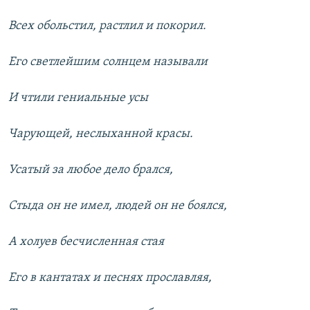
Всех обольстил, растлил и покорил.
Его светлейшим солнцем называли
И чтили гениальные усы
Чарующей, неслыханной красы.
Усатый за любое дело брался,
Стыда он не имел, людей он не боялся,
А холуев бесчисленная стая
Его в кантатах и песнях прославляя,