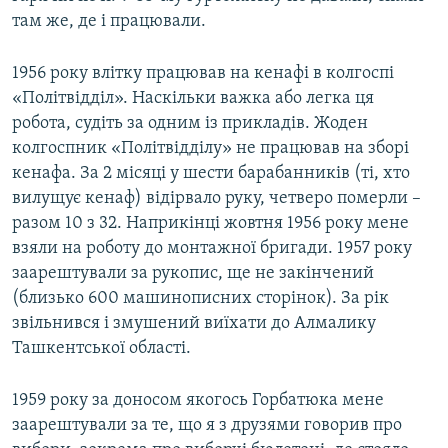
там же, де і працювали.
1956 року влітку працював на кенафі в колгоспі
«Політвідділ». Наскільки важка або легка ця
робота, судіть за одним із прикладів. Жоден
колгоспник «Політвідділу» не працював на зборі
кенафа. За 2 місяці у шести барабанників (ті, хто
вилущує кенаф) відірвало руку, четверо померли –
разом 10 з 32. Наприкінці жовтня 1956 року мене
взяли на роботу до монтажної бригади. 1957 року
заарештували за рукопис, ще не закінчений
(близько 600 машинописних сторінок). За рік
звільнився і змушений виїхати до Алмалику
Ташкентської області.
1959 року за доносом якогось Горбатюка мене
заарештували за те, що я з друзями говорив про