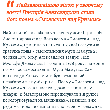
Найважливішою віхою у творчому
житті Григорія Александрова стала
його поема «Смолоскип над Кримом»
Найважливішою віхою у творчому житті Григорія
Александрова стала його поема «Смолоскип над
Кримом», причиною написання якої послужила
трагічна подія – самоспалення Муси Мамута 23
червня 1978 року. Александров згадує: «Від
Мустафи Джемілєва 1-го липня 1978 року я вперше
почув про самоспалення Муси Мамута... Сам
виїхати до Криму не міг: був нездоровий,
незабаром зліг у лікарню... Поему «Смолоскип над
Кримом» я почав писати вдома, а закінчив у
лікарні. Її багаторазово переписували від руки і
передруковували на машинках». Пізніше, вже
редагуючи до невпізнання спотворену поему, яка