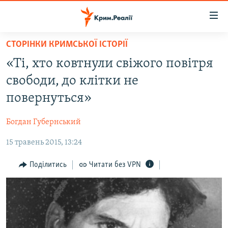
Доступність
посилання
Перейти
СТОРІНКИ КРИМСЬКОЇ ІСТОРІЇ
до
НОВИНИ
«Ті, хто ковтнули свіжого повітря
основного
ВОДА.КРИМ
матеріалу
свободи, до клітки не
ВІДЕО ТА ФОТО
Перейти
повернуться»
до
ПОЛІТИКА
основної
Богдан Губернський
БЛОГИ
навігації
Перейти
15 травень 2015, 13:24
ПОГЛЯД
до
ІНТЕРВ'Ю
Поділитись
Читати без VPN
пошуку
ВСЕ ЗА ДЕНЬ
СПЕЦПРОЕКТИ
ЯК ОБІЙТИ БЛОКУВАННЯ
ДЕПОРТАЦІЯ