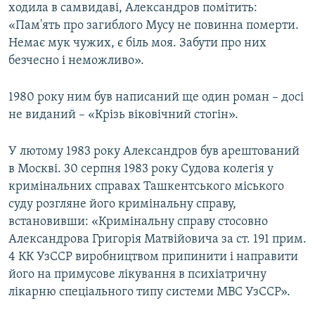
ходила в самвидаві, Александров помітить:
«Пам'ять про загиблого Мусу не повинна померти.
Немає мук чужих, є біль моя. Забути про них
безчесно і неможливо».
1980 року ним був написаний ще один роман – досі
не виданий – «Крізь віковічний стогін».
У лютому 1983 року Александров був арештований
в Москві. 30 серпня 1983 року Судова колегія у
кримінальних справах Ташкентського міського
суду розгляне його кримінальну справу,
встановивши: «Кримінальну справу стосовно
Александрова Григорія Матвійовича за ст. 191 прим.
4 КК УзССР виробництвом припинити і направити
його на примусове лікування в психіатричну
лікарню спеціального типу системи МВС УзССР».