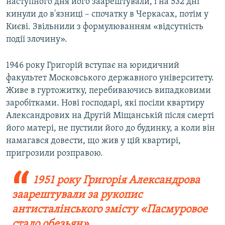
наступного дня його заарештували, і на 532 дні
кинули до в'язниці – спочатку в Черкасах, потім у
Києві. Звільнили з формулюванням «відсутність
події злочину».
1946 року Григорій вступає на юридичний
факультет Московського державного університету.
Живе в гуртожитку, перебиваючись випадковими
заробітками. Нові господарі, які посіли квартиру
Александрових на Другій Міщанській після смерті
його матері, не пустили його до будинку, а коли він
намагався довести, що жив у цій квартирі,
пригрозили розправою.
1951 року Григорія Александрова
заарештували за рукопис
антисталінського змісту «Пасмуровое
стадо обезьян»