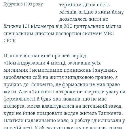
Курултаю 1993 року
терміном дії на шість
місяців, згідно з яким йому
дозволялось жити не
ближче 101 кілометра від 200 центральних міст за
спеціальним списком паспортної системи МВС
СРСР.
Пізніше він напише про цей період:
«Помандрувавши 4 місяці, зазнавши усіх
мислимих і немислимих принижень і знущань,
заробляючи собі на життя випадковою працею, я
приїхав до Ташкента, де формально не мав право
жити. Але в Ташкенті в ті роки не звертали увагу на
формальності й будь-яка людина, що не має
паспорта, могла влаштуватися на цегельний завод,
куди не йшов працювати жоден житель Ташкента.
Платили надзвичайно мало, а роботу здійснювали у
гарячій печі. У 55-му гуртожитку не давали, спали