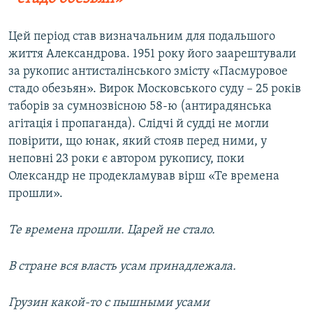
Цей період став визначальним для подальшого
життя Александрова. 1951 року його заарештували
за рукопис антисталінського змісту «Пасмуровое
стадо обезьян». Вирок Московського суду – 25 років
таборів за сумнозвісною 58-ю (антирадянська
агітація і пропаганда). Слідчі й судді не могли
повірити, що юнак, який стояв перед ними, у
неповні 23 роки є автором рукопису, поки
Олександр не продекламував вірш «Те времена
прошли».
Те времена прошли. Царей не стало.
В стране вся власть усам принадлежала.
Грузин какой-то с пышными усами