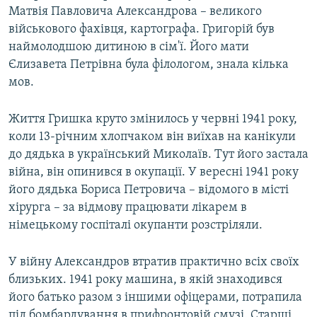
Матвія Павловича Александрова – великого
військового фахівця, картографа. Григорій був
наймолодшою дитиною в сім'ї. Його мати
Єлизавета Петрівна була філологом, знала кілька
мов.
Життя Гришка круто змінилось у червні 1941 року,
коли 13-річним хлопчаком він виїхав на канікули
до дядька в український Миколаїв. Тут його застала
війна, він опинився в окупації. У вересні 1941 року
його дядька Бориса Петровича – відомого в місті
хірурга – за відмову працювати лікарем в
німецькому госпіталі окупанти розстріляли.
У війну Александров втратив практично всіх своїх
близьких. 1941 року машина, в якій знаходився
його батько разом з іншими офіцерами, потрапила
під бомбардування в прифронтовій смузі. Старші