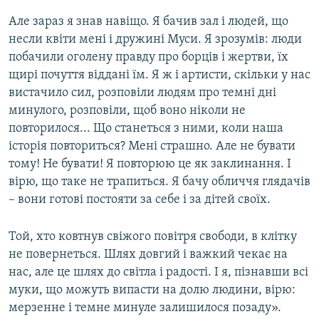
Але зараз я знав навіщо. Я бачив зал і людей, що
несли квіти мені і дружині Муси. Я зрозумів: люди
побачили оголену правду про борців і жертви, їх
щирі почуття віддані їм. Я ж і артисти, скільки у нас
вистачило сил, розповіли людям про темні дні
минулого, розповіли, щоб воно ніколи не
повторилося... Що станеться з ними, коли наша
історія повториться? Мені страшно. Але не бувати
тому! Не бувати! Я повторюю це як заклинання. І
вірю, що таке не трапиться. Я бачу обличчя глядачів
– вони готові постояти за себе і за дітей своїх.
Той, хто ковтнув свіжого повітря свободи, в клітку
не повернеться. Шлях довгий і важкий чекає на
нас, але це шлях до світла і радості. І я, пізнавши всі
муки, що можуть випасти на долю людини, вірю:
мерзенне і темне минуле залишилося позаду».