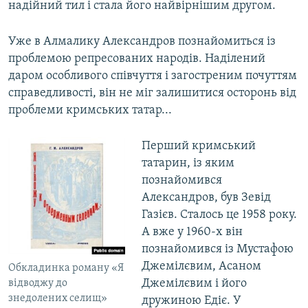
надійний тил і стала його найвірнішим другом.
Уже в Алмалику Александров познайомиться із
проблемою репресованих народів. Наділений
даром особливого співчуття і загостреним почуттям
справедливості, він не міг залишитися осторонь від
проблеми кримських татар...
Перший кримський
татарин, із яким
познайомився
Александров, був Зевід
Газієв. Сталось це 1958 року.
А вже у 1960-х він
познайомився із Мустафою
Джемілєвим, Асаном
Обкладинка роману «Я
Джемілєвим і його
відводжу до
знедолених селищ»
дружиною Едіє. У