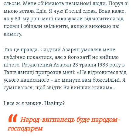
сльози. Мене обіймають незнайомі люди. Поруч зі
мною встала Едіє. Я чую її теплі слова. Вона каже,
як у 83-му році мені наказували відмовитися від
поеми і обіцяли звільнити, якщо я виконаю цю
вимогу.
Так це правда. Слідчий Азарян умовляв мене
публічно покаятися, але з його затії не вийшло
нічого. Розлючений Азарян 23 травня 1983 року в
Ташв'язниці пригрозив мені: «Не відмовитеся від
усього написаного – не минути вам божевільні. Я
сумніваюся, щоб звідти Ви вийшли живим»...
І все ж я вижив. Навіщо?
Народ-вигнанець буде народом-
господарем