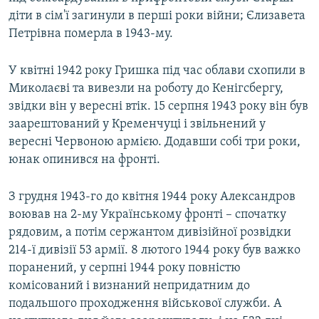
діти в сім'ї загинули в перші роки війни; Єлизавета
Петрівна померла в 1943-му.
У квітні 1942 року Гришка під час облави схопили в
Миколаєві та вивезли на роботу до Кенігсбергу,
звідки він у вересні втік. 15 серпня 1943 року він був
заарештований у Кременчуці і звільнений у
вересні Червоною армією. Додавши собі три роки,
юнак опинився на фронті.
З грудня 1943-го до квітня 1944 року Александров
воював на 2-му Українському фронті – спочатку
рядовим, а потім сержантом дивізійної розвідки
214-ї дивізії 53 армії. 8 лютого 1944 року був важко
поранений, у серпні 1944 року повністю
комісований і визнаний непридатним до
подальшого проходження військової служби. А