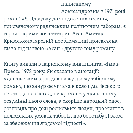
написаному
Александровим в 1971 році
романі «Я відводжу до знедолених селищ»,
присвяченому радянським політичним таборам, є
герой – кримський татарин Асан Аметов.
Кримськотатарській проблематиці присвячена
глава під назвою «Асан» другого тому роману.
Книгу видали в паризькому видавництві «Імка-
Пресс» 1978 року. Як сказано в анотації:
«Дантівський вірш дав назву цьому табірному
роману, що занурює читача в коло гулагівського
пекла. Це не спогад, не «роман» у звичайному
розумінні цього слова, а скоріше народний епос,
розповідь про долі російських людей, про життя в
нелюдських умовах таборів, про боротьбу зі злом,
за збереження людської гідності».