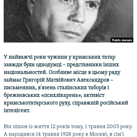
ВІДЕОУРОКИ «ELIFBE»
Русский
СВІДЧЕННЯ ОКУПАЦІЇ
Qırımtatar
УКРАЇНСЬКА ПРОБЛЕМА КРИМУ
ДОЛУЧАЙСЯ!
ІНФОГРАФІКА
У найважчі роки чужини у кримських татар
завжди були однодумці – представники інших
Усі сайти RFE/RL
національностей. Особливе місце в цьому ряду
займає Григорій Матвійович Александров –
письменник, в'язень сталінських таборів і
брежнєвських «психлікарень», активіст
кримськотатарського руху, справжній російський
інтелігент.
Він пішов із життя 12 років тому, 1 травня 2003 року.
А народився 14 травня 1928 року в Москві, в сім'ї