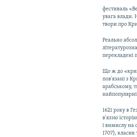
фестиваль «Ве
увага влади. 
твори про Кр
Реально абсол
літературозна
перекладені п
Що ж до «крим
пов'язані з К
арабському, т
найпопулярні
1621 року в Г
в'яззю істор
і вимислу на 
1707), класик