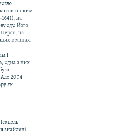
могло
алантів тонким
1641), на
ву оду. Його
Персії, на
інших країнах.
им і
а, одна з них
була
 Але 2004
еру як
 Неаполь
ля знайдені