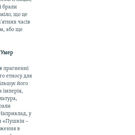
і брали
міло, що це
'ятних часів
ом, або ще
 Умер
в прагненні
го етносу для
ільшує його
а імперія,
ультура,
грали
 Наприклад, у
я «Пушкін –
дження в