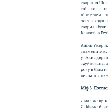
творіння Шек
співакові з н
цінителем пое
честь сходжен
твори набули 
Кавказі, в Реч
Ашик Умер на 
знаменитим, в
у Текиє дерві
зруйнована, 
року в Євпат
визнання нем
Міф 3. Поселе
Люди живуть т
Скіфський, ст