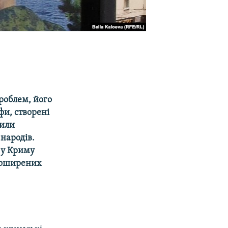
роблем, його
фи, створені
дили
 народів.
 у Криму
 поширених