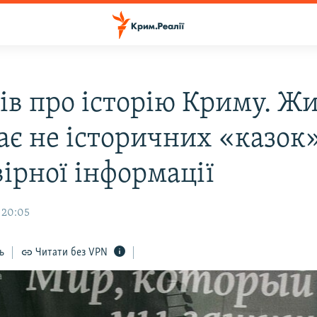
фів про історію Криму. Ж
ає не історичних «казок»
вірної інформації
 20:05
ь
Читати без VPN