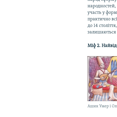
народностей, 
участь у форм
практично всі
до 14 столітт
залишаються 
Міф 2. Найві
Ашик Умер і О