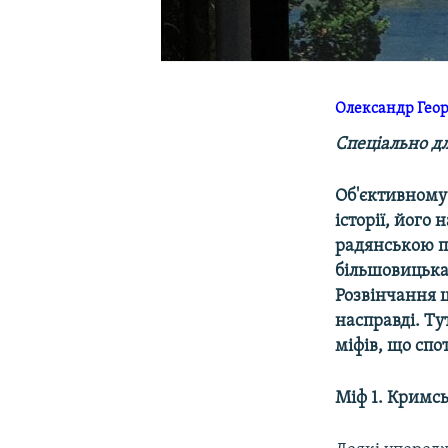
Олександр Геор
Спеціально д
Об'єктивному
історії, його
радянською п
більшовицька 
Розвінчання ц
насправді. Т
міфів, що спо
Міф 1. Кримсь