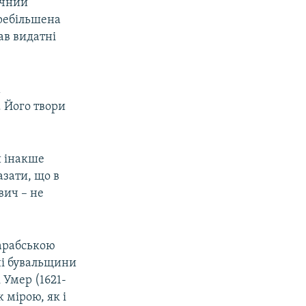
ічний
еребільшена
ав видатні
м
. Його твори
и інакше
азати, що в
вич – не
 арабською
ні бувальщини
 Умер (1621-
 мірою, як і