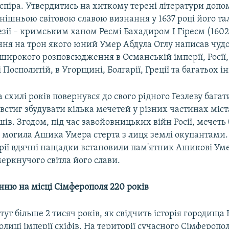
спіра. Утвердитись на хиткому терені літератури допо
инішньою світовою славою визнання у 1637 році його т
зії – кримським ханом Ресмі Бахадиром I Гіреєм (1602-
ня на трон якого юний Умер Абдула Оглу написав чудо
широкого розповсюдження в Османській імперії, Росії, 
і Посполитій, в Угорщині, Болгарії, Греції та багатьох 
схилі років повернувся до свого рідного Гезлеву багат
стиг збудувати кілька мечетей у різних частинах міст
шів. Згодом, під час завойовницьких війн Росії, мечеть 
а могила Ашика Умера стерта з лиця землі окупантами.
орії вдячні нащадки встановили пам'ятник Ашикові Ум
еркнучого світла його слави.
нню на місці Сімферополя 220 років
ут більше 2 тисяч років, як свідчить історія городища
олиці імперії скіфів. На території сучасного Сімферопо