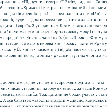
иридонова «Підручник географії Росії», видана в Санк
ній сказано: «Кримські татари – це змішаний різнопле
з нащадків древніх греків і середньовічних італійців, я
 колонії, куди згодом переселилися багато хазар, кипчак
н, циган і євреїв. З утворенням Кримського ханства бі
рийняли магометанську віру, татарську мову і поступо
у народність. Значна частина їх (ногаї) років 50 тому 
нші татари займають переважно гірську частину Криму,
еважну більшість населення і відрізняються стрункіст
кою зовнішністю, гарними рисами і густим чорним во
, доречним є одне уточнення, зроблене одним із читач
лись після утворення народу як етносу, за часів Кримс
реме плем'я: тайфа. Тож цигани не брали участь у ста
. А ось багатьох «забули» згадати!» Дійсно, кримсько
ався у «кримському плавильному етнічному тиглі» з б