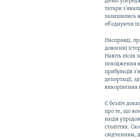
Деякі уперед
татари з'явил
залишились ж
об'єднуючи їх
Насправді, пр
довоєнні іст
Навіть після 
походження к
прибульців з'
депортації, з
викорінення в
Є безліч дока
про те, що во
нація упродов
століттях. С
свідченням,