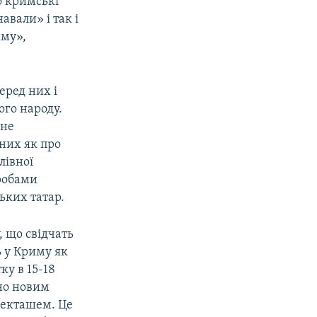
о кримські
авали» і так і
иму»,
еред них і
ого народу.
нне
них як про
лівної
пробами
ьких татар.
, що свідчать
ь у Криму як
ку в 15-18
но новим
екташем. Це