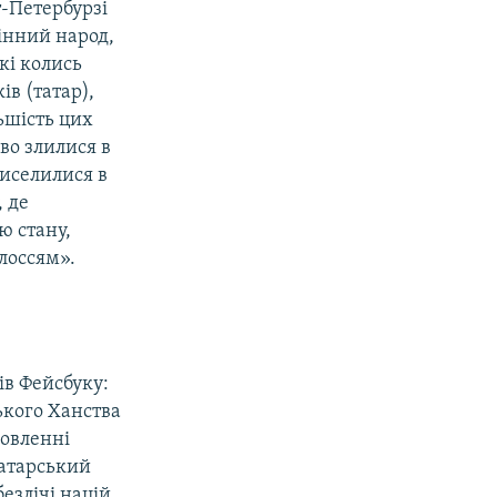
т-Петербурзі
мінний народ,
кі колись
ів (татар),
льшість цих
во злилися в
виселилися в
 де
ю стану,
лоссям».
ів Фейсбуку:
ького Ханства
новленні
татарський
езлічі націй,