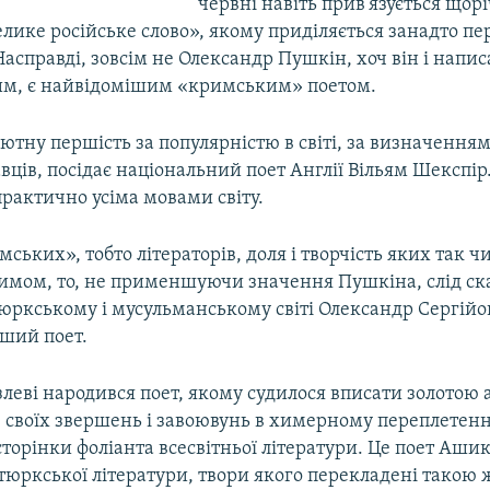
червні навіть прив'язується щор
лике російське слово», якому приділяється занадто п
Насправді, зовсім не Олександр Пушкін, хоч він і напис
им, є найвідомішим «кримським» поетом.
ютну першість за популярністю в світі, за визначення
вців, посідає національний поет Англії Вільям Шекспір
рактично усіма мовами світу.
ських», тобто літераторів, доля і творчість яких так ч
римом, то, не применшуючи значення Пушкіна, слід ск
юркському і мусульманському світі Олександр Сергійо
ший поет.
езлеві народився поет, якому судилося вписати золотою
ію своїх звершень і завоювунь в химерному переплетен
сторінки фоліанта всесвітньої літератури. Це поет Ашик
 тюркської літератури, твори якого перекладені такою ж