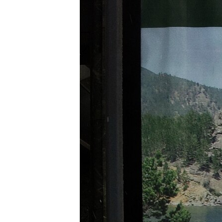
ВІДЕОУРОКИ «ELIFBE»
СВІДЧЕННЯ ОКУПАЦІЇ
УКРАЇНСЬКА ПРОБЛЕМА КРИМУ
ІНФОГРАФІКА