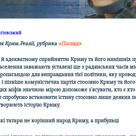
гієвський
ля Крим.Реалії, рубрика
«Погляд»
 й адекватному сприйняттю Криму та його нинішніх п
 населення заважають усталені ще з радянських часів мі
ропагандою для виправдання тієї політики, яку прово
і пізніше комуністична партія стосовно Криму та його
их міфів значною мірою допоможе з'ясувати, хто є хто
ут спробуємо встановити істину стосовно лише деяких
творюють історію Криму.
кі татари не корінний народ Криму, а прибульці