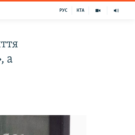
РУС
КТА
иття
, а