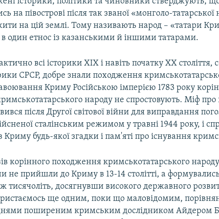
жені історики, політики та чиновники стверджують, щ
ись на півострові після так званої «монголо-татарської н
ити на цій землі. Тому називають народ – «татари Кр
 в один етнос із казанськими й іншими татарами.
актично всі історики ХІХ і навіть початку ХХ століття, с
орики СРСР, добре знали походження кримськотатарськ
завоювання Криму Російською імперією 1783 року корі
римськотатарського народу не спростовують. Міф про 
явився після Другої світової війни для виправдання пого
дійсненої сталінським режимом у травні 1944 року, і с
 Криму будь-якої згадки і пам'яті про існування кримс
зів корінного походження кримськотатарського народу
ни не прийшли до Криму в 13-14 столітті, а формувалис
ж тисячоліть, досягнувши високого державного розвит
користаємось ще одним, поки що маловідомим, порівня
 днями поширеним кримським дослідником Айдером Б