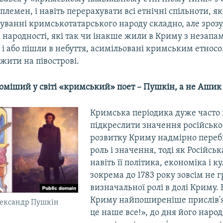
племен, і навіть перерахувати всі етнічні спільноти, як
уванні кримськотатарського народу складно, але зрозу
 народності, які так чи інакше жили в Криму з незапам
я, і або пішли в небуття, асимільовані кримським етнос
жити на півострові.
доміший у світі «кримський» поет – Пушкін, а не Ашик
Кримська періодика дуже часто 
підкреслити значення російсько
розвитку Криму надмірно переб
роль і значення, тоді як Російськ
навіть її політика, економіка і к
зокрема до 1783 року зовсім не 
визначальної ролі в долі Криму.
Криму найпоширеніше прислів'
лександр Пушкін
це наше все!», до дня його наро