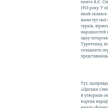
книга А.Є. Сп
1913 року. У 
який склався 
мали тут свої
турків, вірме
народностей п
одну татарськ
Туреччину, і
складають пер
представниць
Тут, щоправда
«Цигани з'яви
й утворили ок
кореня народу
народ сформув