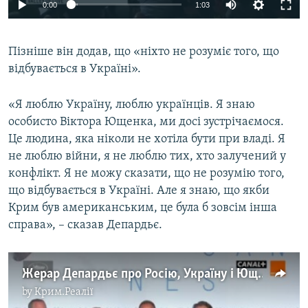
0:00
1:03
Пізніше він додав, що «ніхто не розуміє того, що
відбувається в Україні».
«Я люблю Україну, люблю українців. Я знаю
особисто Віктора Ющенка, ми досі зустрічаємося.
Це людина, яка ніколи не хотіла бути при владі. Я
не люблю війни, я не люблю тих, хто залучений у
конфлікт. Я не можу сказати, що не розумію того,
що відбувається в Україні. Але я знаю, що якби
Крим був американським, це була б зовсім інша
справа», – сказав Депардьє.
Жерар Депардьє про Росію, Україну і Ющенка (по-французьки)
by
Крим.Реалії