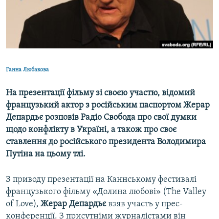
ВІДЕОУРОКИ «ELIFBE»
Русский
СВІДЧЕННЯ ОКУПАЦІЇ
Qırımtatar
УКРАЇНСЬКА ПРОБЛЕМА КРИМУ
ДОЛУЧАЙСЯ!
ІНФОГРАФІКА
Ганна Любакова
На презентації фільму зі своєю участю, відомий
французький актор з російським паспортом Жерар
Усі сайти RFE/RL
Депардьє розповів Радіо Свобода про свої думки
щодо конфлікту в Україні, а також про своє
ставлення до російського президента Володимира
Путіна на цьому тлі.
З приводу презентації на Каннському фестивалі
французького фільму «Долина любові» (The Valley
of Love),
Жерар Депардьє
взяв участь у прес-
конференції. З присутніми журналістами він