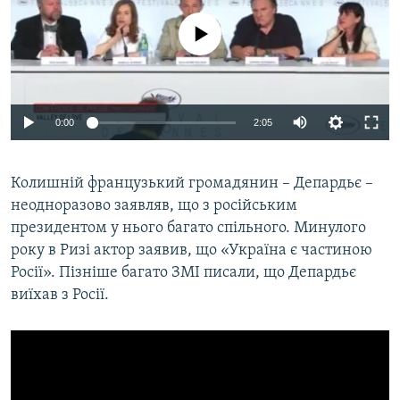
No media source currently available
0:00
2:05
Колишній французький громадянин – Депардьє –
неодноразово заявляв, що з російським
президентом у нього багато спільного. Минулого
року в Ризі актор заявив, що «Україна є частиною
Росії». Пізніше багато ЗМІ писали, що Депардьє
виїхав з Росії.