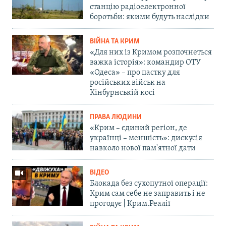
станцію радіоелектронної
боротьби: якими будуть наслідки
ВІЙНА ТА КРИМ
«Для них із Кримом розпочнеться
важка історія»: командир ОТУ
«Одеса» – про пастку для
російських військ на
Кінбурнській косі
ПРАВА ЛЮДИНИ
«Крим – єдиний регіон, де
українці – меншість»: дискусія
навколо нової пам'ятної дати
ВІДЕО
Блокада без сухопутної операції:
Крим сам себе не заправить і не
прогодує | Крим.Реалії