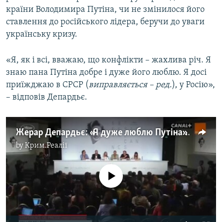
країни Володимира Путіна, чи не змінилося його
ставлення до російського лідера, беручи до уваги
українську кризу.
«Я, як і всі, вважаю, що конфлікти – жахлива річ. Я
знаю пана Путіна добре і дуже його люблю. Я досі
приїжджаю в СРСР (
виправляється – ред.
), у Росію»,
– відповів Депардьє.
Жерар Депардьє: «Я дуже люблю Путіна» (по-французьки)
by
Крим.Реалії
No media source currently available