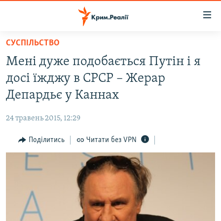
Доступність
посилання
Перейти
СУСПІЛЬСТВО
до
НОВИНИ
Мені дуже подобається Путін і я
основного
ВОДА.КРИМ
матеріалу
досі їжджу в СРСР – Жерар
ВІДЕО ТА ФОТО
Перейти
Депардьє у Каннах
до
ПОЛІТИКА
основної
24 травень 2015, 12:29
БЛОГИ
навігації
Перейти
Поділитись
Читати без VPN
ПОГЛЯД
до
ІНТЕРВ'Ю
пошуку
ВСЕ ЗА ДЕНЬ
СПЕЦПРОЕКТИ
ЯК ОБІЙТИ БЛОКУВАННЯ
ДЕПОРТАЦІЯ