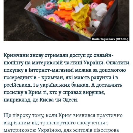
ВІДЕОУРОКИ «ELIFBE»
Русский
СВІДЧЕННЯ ОКУПАЦІЇ
Qırımtatar
УКРАЇНСЬКА ПРОБЛЕМА КРИМУ
ДОЛУЧАЙСЯ!
ІНФОГРАФІКА
Кримчани знову отримали доступ до онлайн-
шопінгу на материковій частині України. Оплатити
Усі сайти RFE/RL
покупку в інтернет-магазині можна за допомогою
посередників – кримчан, які мають рахунки і в
російських, і в українських банках. А доставлять
посилку в Крим ті, хто у справах вирушає,
наприклад, до Києва чи Одеси.
Ще півроку тому, коли Крим виявився практично
відрізаним від транспортного сполучення з
материковою Україною, для жителів півострова