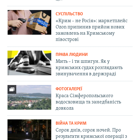
СУСПІЛЬСТВО
«Крим – не Росія»: маркетплейс
Ozon припинив прийом нових
замовлень на Кримському
півострові
ПРАВА ЛЮДИНИ
Мить – і ти шпигун. Як у
кримських судах розглядають
звинувачення в держзраді
ФОТОГАЛЕРЕЇ
Краса Сімферопольського
водосховища та занедбаність
довкола
ВІЙНА ТА КРИМ
Сорок днів, сорок ночей. Про
результати кримської операції з