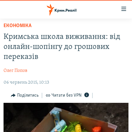
Доступність
посилання
Перейти
ЕКОНОМІКА
до
НОВИНИ
Кримська школа виживання: від
основного
ВОДА.КРИМ
матеріалу
онлайн-шопінгу до грошових
ВІДЕО ТА ФОТО
Перейти
переказів
до
ПОЛІТИКА
основної
Олег Попов
БЛОГИ
навігації
Перейти
06 червень 2015, 10:13
ПОГЛЯД
до
ІНТЕРВ'Ю
Поділитись
Читати без VPN
пошуку
ВСЕ ЗА ДЕНЬ
СПЕЦПРОЕКТИ
ЯК ОБІЙТИ БЛОКУВАННЯ
ДЕПОРТАЦІЯ