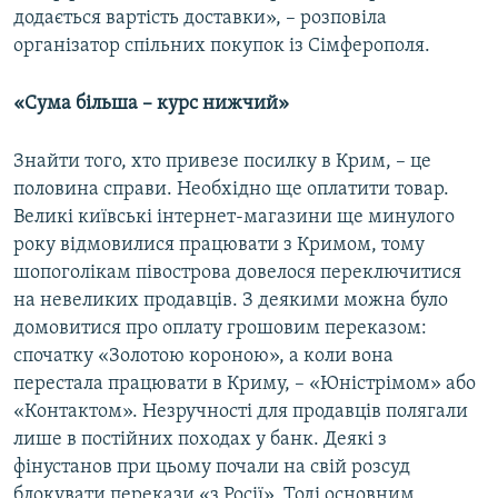
додається вартість доставки», – розповіла
організатор спільних покупок із Сімферополя.
«Сума більша – курс нижчий»
Знайти того, хто привезе посилку в Крим, – це
половина справи. Необхідно ще оплатити товар.
Великі київські інтернет-магазини ще минулого
року відмовилися працювати з Кримом, тому
шопоголікам півострова довелося переключитися
на невеликих продавців. З деякими можна було
домовитися про оплату грошовим переказом:
спочатку «Золотою короною», а коли вона
перестала працювати в Криму, – «Юністрімом» або
«Контактом». Незручності для продавців полягали
лише в постійних походах у банк. Деякі з
фінустанов при цьому почали на свій розсуд
блокувати перекази «з Росії». Тоді основним