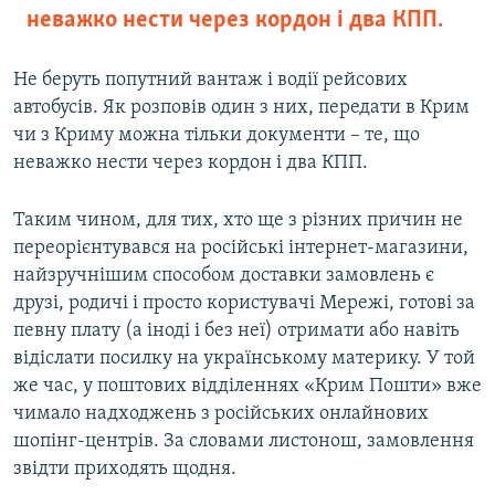
неважко нести через кордон і два КПП.
Не беруть попутний вантаж і водії рейсових
автобусів. Як розповів один з них, передати в Крим
чи з Криму можна тільки документи – те, що
неважко нести через кордон і два КПП.
Таким чином, для тих, хто ще з різних причин не
переорієнтувався на російські інтернет-магазини,
найзручнішим способом доставки замовлень є
друзі, родичі і просто користувачі Мережі, готові за
певну плату (а іноді і без неї) отримати або навіть
відіслати посилку на українському материку. У той
же час, у поштових відділеннях «Крим Пошти» вже
чимало надходжень з російських онлайнових
шопінг-центрів. За словами листонош, замовлення
звідти приходять щодня.