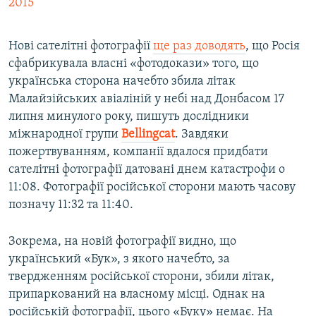
2015
Нові сателітні фотографії
ще раз доводять
, що Росія
сфабрикувала власні «фотодокази» того, що
українська сторона начебто збила літак
Малайзійських авіаліній у небі над Донбасом 17
липня минулого року, пишуть дослідники
міжнародної групи
Bellingcat
. Завдяки
пожертвуванням, компанії вдалося придбати
сателітні фотографії датовані днем катастрофи о
11:08. Фотографії російської сторони мають часову
позначу 11:32 та 11:40.
Зокрема, на новій фотографії видно, що
український «Бук», з якого начебто, за
твердженням російської сторони, збили літак,
припаркований на власному місці. Однак на
російській фотографії, цього «Буку» немає. На