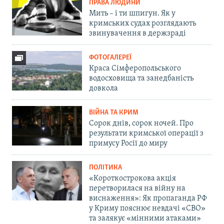
ПРАВА ЛЮДИНИ
Мить – і ти шпигун. Як у
кримських судах розглядають
звинувачення в держзраді
ФОТОГАЛЕРЕЇ
Краса Сімферопольського
водосховища та занедбаність
довкола
ВІЙНА ТА КРИМ
Сорок днів, сорок ночей. Про
результати кримської операції з
примусу Росії до миру
ПОЛІТИКА
«Короткострокова акція
перетворилася на війну на
виснаження»: Як пропаганда РФ
у Криму пояснює невдачі «СВО»
та залякує «мінними атаками»