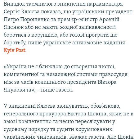
Випадок таємничого зникнення парламентаря
Сергія Клюєва показав, що український президент
Петро Порошенко та прем’єр-міністр Арсеній
Яценюк або не мають жодної зацікавленості
боротися з корупцією, або готові програти цю
боротьбу, пише українське англомовне видання
Kyiv Post
.
«Україна не є ближчою до створення чистої,
компетентної та незалежної системи правосуддя
ніж за часів колишнього президента Віктора
Януковича», – пише газета.
У зникненні Клюєва звинуватять, обов’язково,
генерального прокурора Віктора Шокіна, який не в
змозі компетентно та чесно переслідувати у
судовому порядку та судити корумпованих
українських чиновників, вважає газета. Але Шокін