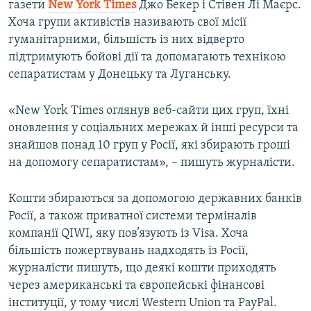
газети
New York Times
Джо Бекер і Стівен Лі Маєрс.
Хоча групи активістів називають свої місії
гуманітарними, більшість із них відверто
підтримують бойові дії та допомагають технікою
сепаратистам у Донецьку та Луганську.
«New York Times оглянув веб-сайти цих груп, їхні
оновлення у соціальних мережах й інші ресурси та
знайшов понад 10 груп у Росії, які збирають гроші
на допомогу сепаратистам», – пишуть журналісти.
Кошти збираються за допомогою державних банків
Росії, а також приватної системи терміналів
компанії QIWI, яку пов’язують із Visa. Хоча
більшість пожертвувань надходять із Росії,
журналісти пишуть, що деякі кошти приходять
через американські та європейські фінансові
інституції, у тому числі Western Union та PayPal.