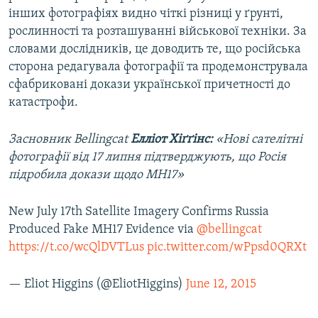
інших фотографіях видно чіткі різниці у ґрунті,
рослинності та розташуванні військової техніки. За
словами дослідників, це доводить те, що російська
сторона редагувала фотографії та продемонструвала
сфабриковані докази української причетності до
катастрофи.
Засновник Bellingcat
Елліот Хіґґінс:
«Нові сателітні
фотографії від 17 липня підтверджують, що Росія
підробила докази щодо MH17»
New July 17th Satellite Imagery Confirms Russia
Produced Fake MH17 Evidence via
@bellingcat
https://t.co/wcQlDVTLus
pic.twitter.com/wPpsd0QRXt
— Eliot Higgins (@EliotHiggins)
June 12, 2015