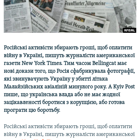
ВІДЕОУРОКИ «ELIFBE»
Русский
СВІДЧЕННЯ ОКУПАЦІЇ
Qırımtatar
УКРАЇНСЬКА ПРОБЛЕМА КРИМУ
ДОЛУЧАЙСЯ!
ІНФОГРАФІКА
Російські активісти збирають гроші, щоб оплатити
війну в Україні, пишуть журналісти американської
газети New York Times. Тим часом Bellingcat має
Усі сайти RFE/RL
нові докази того, що Росія сфабрикувала фотографії,
які звинувачують Україну у збитті літака
Малайзійських авіаліній минулого року. А Kyiv Post
пише, що українська влада або не має жодної
зацікавленості боротися з корупцією, або готова
програти цю боротьбу.
Російські активісти збирають гроші, щоб оплатити
війну в Україні, пишуть журналісти американської