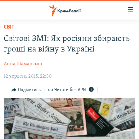
Доступність
посилання
Перейти
СВІТ
до
НОВИНИ
Світові ЗМІ: Як росіяни збирають
основного
ВОДА.КРИМ
матеріалу
гроші на війну в Україні
ВІДЕО ТА ФОТО
Перейти
до
Анна Шаманська
ПОЛІТИКА
основної
12 червень 2015, 22:30
БЛОГИ
навігації
Перейти
ПОГЛЯД
Поділитись
Читати без VPN
до
ІНТЕРВ'Ю
пошуку
ВСЕ ЗА ДЕНЬ
СПЕЦПРОЕКТИ
ЯК ОБІЙТИ БЛОКУВАННЯ
ДЕПОРТАЦІЯ