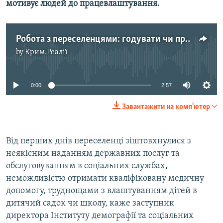
мотивує людей до працевлаштування.
Робота з переселенцями: годувати чи працевлаштувати?
by
Крим.Реалії
No media source currently available
0:00
2:57
Завантажити на комп'ютер
Від перших днів переселенці зіштовхнулися з
неякісним наданням державних послуг та
обслуговуванням в соціальних службах,
неможливістю отримати кваліфіковану медичну
допомогу, труднощами з влаштуванням дітей в
дитячий садок чи школу, каже заступник
директора Інституту демографії та соціальних