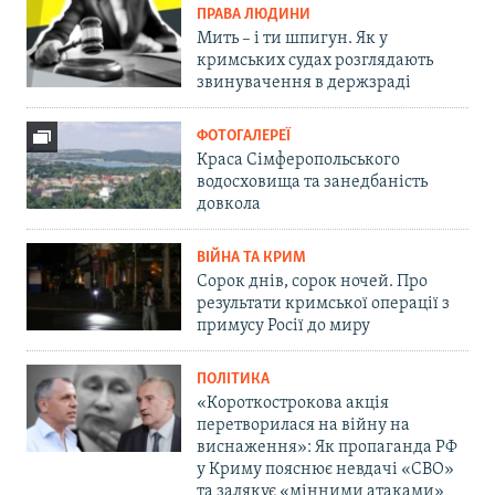
ПРАВА ЛЮДИНИ
Мить – і ти шпигун. Як у
кримських судах розглядають
звинувачення в держзраді
ФОТОГАЛЕРЕЇ
Краса Сімферопольського
водосховища та занедбаність
довкола
ВІЙНА ТА КРИМ
Сорок днів, сорок ночей. Про
результати кримської операції з
примусу Росії до миру
ПОЛІТИКА
«Короткострокова акція
перетворилася на війну на
виснаження»: Як пропаганда РФ
у Криму пояснює невдачі «СВО»
та залякує «мінними атаками»