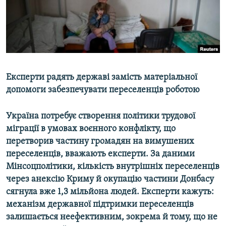
ВІДЕОУРОКИ «ELIFBE»
Русский
СВІДЧЕННЯ ОКУПАЦІЇ
Qırımtatar
УКРАЇНСЬКА ПРОБЛЕМА КРИМУ
ДОЛУЧАЙСЯ!
ІНФОГРАФІКА
Експерти радять державі замість матеріальної
допомоги забезпечувати переселенців роботою
Усі сайти RFE/RL
Україна потребує створення політики трудової
міграції в умовах воєнного конфлікту, що
перетворив частину громадян на вимушених
переселенців, вважають експерти. За даними
Мінсоцполітики, кількість внутрішніх переселенців
через анексію Криму й окупацію частини Донбасу
сягнула вже 1,3 мільйона людей. Експерти кажуть:
механізм державної підтримки переселенців
залишається неефективним, зокрема й тому, що не