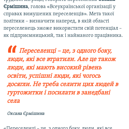
Єрмішина
, голова «Всеукраїнської організації у
справах вимушених переселенців». Мета такої
політики – визначити наперед, в якій області
переселенець зможе використати свій потенціал –
як підприємницький, так і найманого працівника.
Переселенці – це, з одного боку,
люди, які все втратили. Але це також
люди, які мають високий рівень
освіти, успішні люди, які чогось
досягли. Не треба селити цих людей в
гуртожитки і посилати в занедбані
села
Оксана Єрмішина
«Переселенці – це, з одного боку, люди, які все