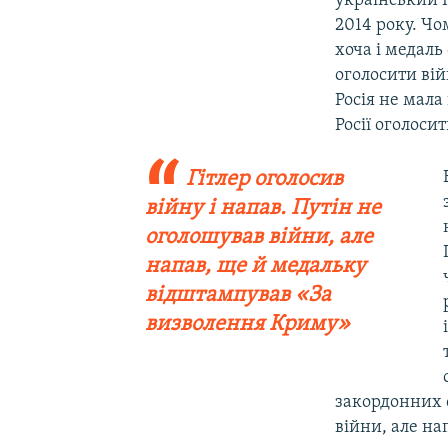
український К
2014 року. Чо
хоча і медаль
оголосити вій
Росія не мала
Росії оголоси
Гітлер оголосив
війну і напав. Путін не
оголошував війни, але
напав, ще й медальку
відштампував «За
визволення Криму»
закордонних
війни, але н