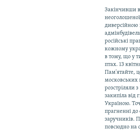
Закінчивши в
неоголошеної
диверсійною г
адмінбудівел
російські пра
кожному украї
в тому, що у 
птах. 13 квіт
Пам'ятайте, ц
московських 
розстріляли з
закипіла від 
Україною. То
прагненні до 
заручників. П
повсюдно на 