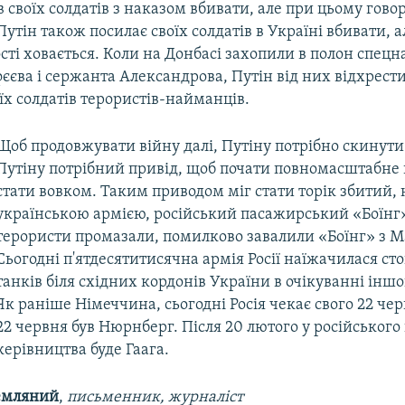
в своїх солдатів з наказом вбивати, але при цьому говор
Путін також посилає своїх солдатів в Україні вбивати, а
сті ховається. Коли на Донбасі захопили в полон спецна
єєва і сержанта Александрова, Путін від них відхрести
оїх солдатів терористів-найманців.
Щоб продовжувати війну далі, Путіну потрібно скинути 
Путіну потрібний привід, щоб почати повномасштабне 
стати вовком. Таким приводом міг стати торік збитий, 
українською армією, російський пасажирський «Боїнг»
терористи промазали, помилково завалили «Боїнг» з Ма
Сьогодні п'ятдесятитисячна армія Росії наїжачилася ст
танків біля східних кордонів України в очікуванні іншо
Як раніше Німеччина, сьогодні Росія чекає свого 22 чер
22 червня був Нюрнберг. Після 20 лютого у російського
керівництва буде Гаага.
емляний
,
письменник, журналіст