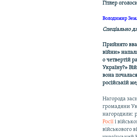
Гітлер оголос
Володимир Зе
Спеціально д
Прийнято вва
війни» напала
о четвертій р
Україну?» Вій
вона почалася
російській м
Нагорода засн
громадяни Укр
нагородили: 
Росії
і військ
військового в