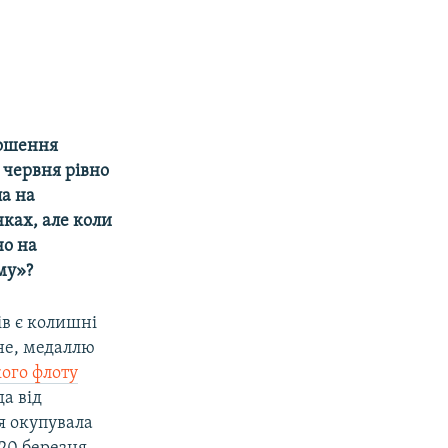
лошення
 червня рівно
ла на
нках, але коли
но на
му»?
ів є колишні
вне, медаллю
ого флоту
да від
ія окупувала