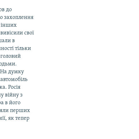
ов до
ло захоплення
а інших
вивісили свої
шали в
ності тільки
воголовий
людьми.
. На думку
 автомобіль
ка. Росія
у війну з
а в його
взяли перших
ії, як тепер