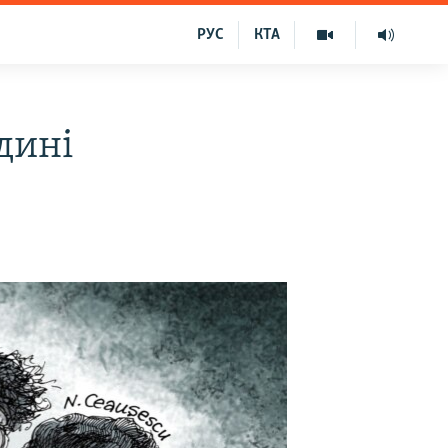
РУС
КТА
одині