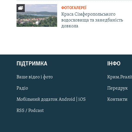
ФОТОГАЛЕРЕЇ
Краса Сімферопольського
водосховища та занедбаність
довкола
Русский
ПІДТРИМКА
ІНФО
Qırımtatar
Ваше відео і фото
Крим.Реалії
ДОЛУЧАЙСЯ!
Радіо
Передрук
Мобільний додаток Android | iOS
Контакти
RSS / Podcast
Усі сайти RFE/RL