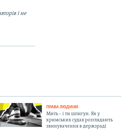
вторів і не
ПРАВА ЛЮДИНИ
Мить – і ти шпигун. Як у
кримських судах розглядають
звинувачення в держзраді