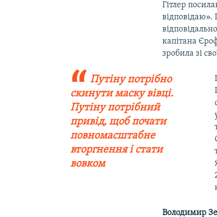
Гітлер посила
відповідаю». 
відповідально
капітана Єроф
зробила зі св
Путіну потрібно
скинути маску вівці.
Путіну потрібний
привід, щоб почати
повномасштабне
вторгнення і стати
вовком
Володимир З