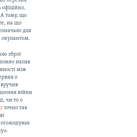
 20 березня
 офіційно,
 А тому, що
те, на що
 означало для
і окупантом.
ою зброї
оломно напав
івності між
ервня о
вручив
ошення війни
, чи то о
г
точно так
ві
е оголошував
у».