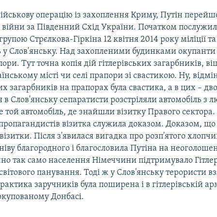
ійськову операцію із захоплення Криму, Путін перейш
 війни за Південний Схід України. Початком послужи
рупою Стрєлкова-Гіркіна 12 квітня 2014 року міліції т
ь у Слов'янську. Над захопленими будинками окупанти 
пори. Тут точна копія дій гітлерівських загарбників, ві
нському місті чи селі прапори зі свастикою. Ну, відмін
тих загарбників на прапорах була свастика, а в цих – д
ня в Слов'янську сепаратисти розстріляли автомобіль з 
е той автомобіль, де знайшли візитку Правого сектора
пропагандистів візитка служила доказом. Доказом, що
 візитки. Після з'явилася вигадка про розп'ятого хлопчи
гніву благородного і благословила Путіна на неоголошен
чно так само населення Німеччини підтримувало Гітлер
світового панування. Тоді ж у Слов'янську терористи 
рактика заручників була поширена і в гітлерівській арм
окупованому Донбасі.