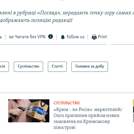
лені в рубриці «Погляд», передають точку зору самих а
ідображають позицію редакції
ь
Читати без VPN
Follow us
Print
сія
Суспільство
Статті
Головне за добу
СУСПІЛЬСТВО
«Крим – не Росія»: маркетплейс
Ozon припинив прийом нових
замовлень на Кримському
півострові