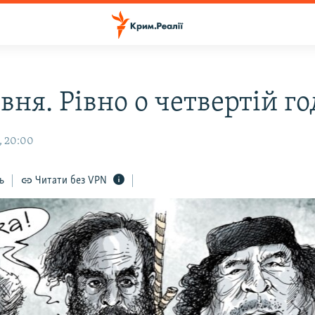
вня. Рівно о четвертій г
, 20:00
ь
Читати без VPN