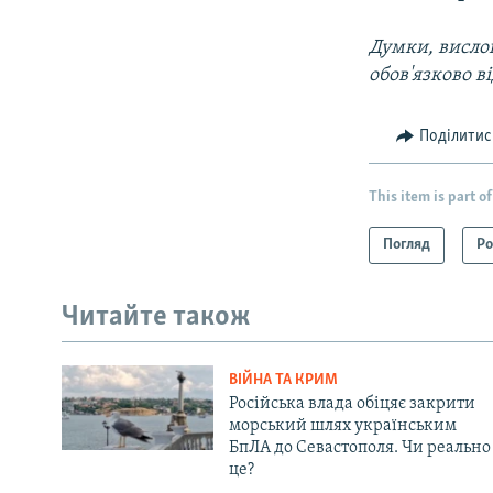
Думки, вислов
обов'язково в
Поділитис
This item is part of
Погляд
Ро
Читайте також
ВІЙНА ТА КРИМ
Російська влада обіцяє закрити
морський шлях українським
БпЛА до Севастополя. Чи реально
це?