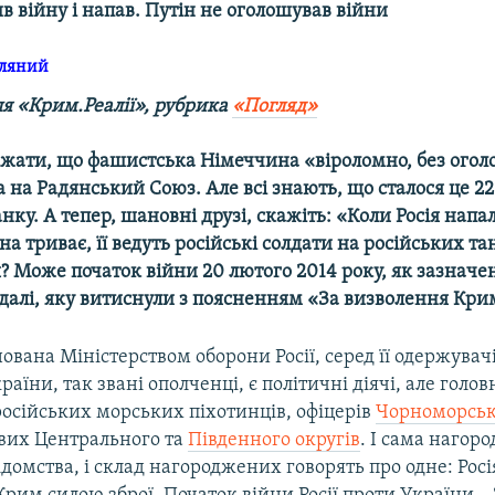
ив війну і напав. Путін не оголошував війни
мляний
ля «Крим.Реалії», рубрика
«Погляд»
жати, що фашистська Німеччина «віроломно, без ого
 на Радянський Союз. Але всі знають, що сталося це 22
анку. А тепер, шановні друзі, скажіть: «Коли Росія напа
на триває, її ведуть російські солдати на російських та
? Може початок війни 20 лютого 2014 року, як зазначе
едалі, яку витиснули з поясненням «За визволення Кри
ована Міністерством оборони Росії, серед її одержувач
аїни, так звані ополченці, є політичні діячі, але голо
російських морських піхотинців, офіцерів
Чорноморськ
ових Центрального та
Південного округів
. І сама нагоро
ідомства, і склад нагороджених говорять про одне: Рос