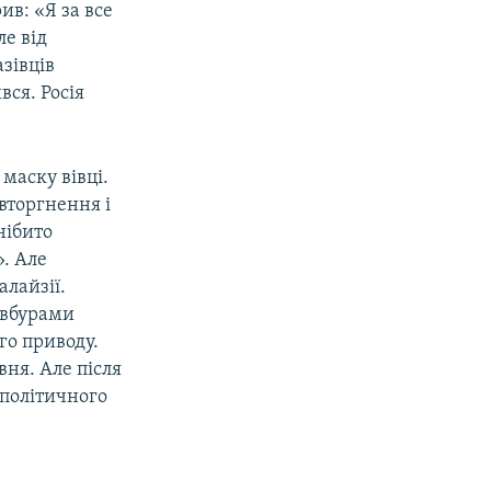
ив: «Я за все
ле від
зівців
вся. Росія
маску вівці.
вторгнення і
нібито
. Але
лайзії.
овбурами
го приводу.
вня. Але після
 політичного