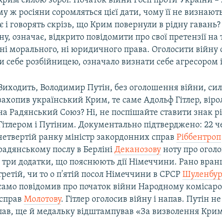
рим силою зброї. Початок війни Росії проти України –
му ж росіяни соромляться цієї дати, чому її не визнають
 є і говорять скрізь, що Крим повернули в рідну гавань?
ну, означає, відкрито повідомити про свої претензії на 
 ні морального, ні юридичного права. Оголосити війну
ти себе розбійницею, означало визнати себе агресором 
Виходить, Володимир Путін, без оголошення війни, сил
захопив український Крим, те саме Адольф Гітлер, вір
на Радянський Союз? Ні, не поспішайте ставити знак р
Гітлером і Путіним. Документально підтверджено: 22 ч
четвертій ранку міністр закордонних справ
Ріббентроп
радянському послу в Берліні
Деканозову
ноту про огол
і три додатки, що пояснюють дії Німеччини. Рано вранці
третій, чи то о п'ятій посол Німеччини в СРСР
Шуленбур
само повідомив про початок війни Народному комісаро
 справ
Молотову
. Гітлер оголосив війну і напав. Путін н
апав, ще й медальку відштампував «За визволення Крим