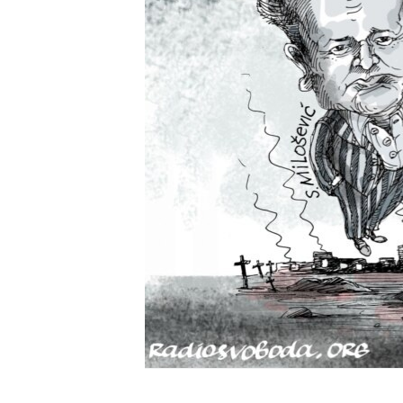
ВІДЕОУРОКИ «ELIFBE»
СВІДЧЕННЯ ОКУПАЦІЇ
УКРАЇНСЬКА ПРОБЛЕМА КРИМУ
ІНФОГРАФІКА