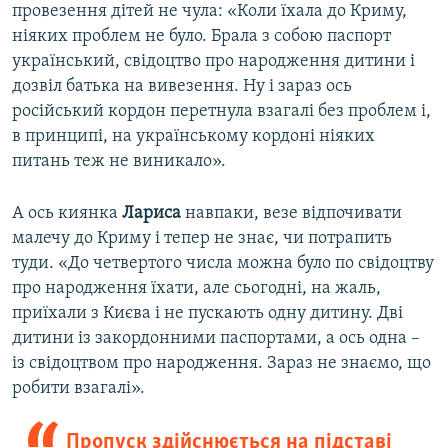
провезення дітей не чула: «Коли їхала до Криму,
ніяких проблем не було. Брала з собою паспорт
український, свідоцтво про народження дитини і
дозвіл батька на вивезення. Ну і зараз ось
російський кордон перетнула взагалі без проблем і,
в принципі, на українському кордоні ніяких
питань теж не виникало».
А ось киянка
Лариса
навпаки, везе відпочивати
малечу до Криму і тепер не знає, чи потрапить
туди. «До четвертого числа можна було по свідоцтву
про народження їхати, але сьогодні, на жаль,
приїхали з Києва і не пускають одну дитину. Дві
дитини із закордонними паспортами, а ось одна –
із свідоцтвом про народження. Зараз не знаємо, що
робити взагалі».
Пропуск здійснюється на підставі