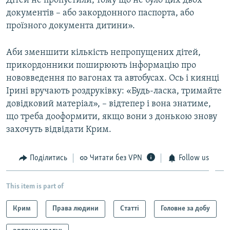
Дітей не пропустили, тому що не було цих двох
документів – або закордонного паспорта, або
проїзного документа дитини».
Аби зменшити кількість непропущених дітей,
прикордонники поширюють інформацію про
нововведення по вагонах та автобусах. Ось і киянці
Ірині вручають роздруківку: «Будь-ласка, тримайте
довідковий матеріал», – відтепер і вона знатиме,
що треба дооформити, якщо вони з донькою знову
захочуть відвідати Крим.
Поділитись
Читати без VPN
Follow us
This item is part of
Крим
Права людини
Статті
Головне за добу