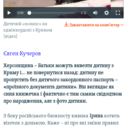
ВІДЕОУРОКИ «ELIFBE»
Русский
0:00
2:11
СВІДЧЕННЯ ОКУПАЦІЇ
Qırımtatar
Дитячий «колапс» на
Завантажити на комп'ютер
УКРАЇНСЬКА ПРОБЛЕМА КРИМУ
адмінкордоні з Кримом
ДОЛУЧАЙСЯ!
ІНФОГРАФІКА
(відео)
Євген Кучеров
Усі сайти RFE/RL
Херсонщина – Батьки можуть вивезти дитину з
Криму і... не повернутися назад: дитину не
пропустять без дитячого закордонного паспорта –
«проїзного документа дитини». Він виглядає як
синя книжечка і фактично є тим самим свідоцтвом
про народження, але з фото дитини.
З боку російського блокпосту киянка
Ірина
котить
візочок з донькою. Каже – ні про які зміни правил