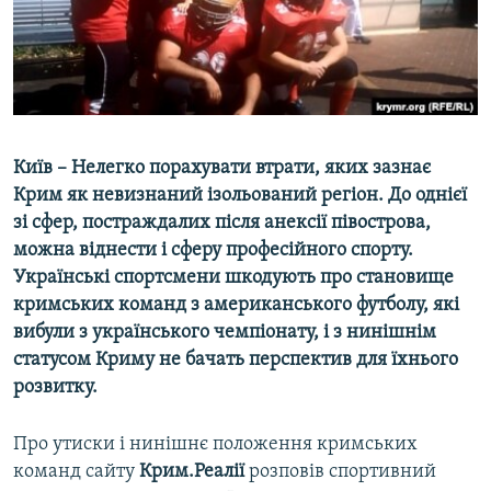
ВІДЕОУРОКИ «ELIFBE»
Русский
СВІДЧЕННЯ ОКУПАЦІЇ
Qırımtatar
УКРАЇНСЬКА ПРОБЛЕМА КРИМУ
ДОЛУЧАЙСЯ!
ІНФОГРАФІКА
Київ – Нелегко порахувати втрати, яких зазнає
Крим як невизнаний ізольований регіон. До однієї
зі сфер, постраждалих після анексії півострова,
Усі сайти RFE/RL
можна віднести і сферу професійного спорту.
Українські спортсмени шкодують про становище
кримських команд з американського футболу, які
вибули з українського чемпіонату, і з нинішнім
статусом Криму не бачать перспектив для їхнього
розвитку.
Про утиски і нинішнє положення кримських
команд сайту
Крим.Реалії
розповів спортивний