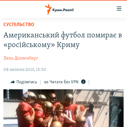
Доступність
посилання
Перейти
СУСПІЛЬСТВО
до
НОВИНИ
Американський футбол помирає в
основного
ВОДА.КРИМ
матеріалу
«російському» Криму
ВІДЕО ТА ФОТО
Перейти
до
Лана Долленберг
ПОЛІТИКА
основної
08 липень 2015, 15:30
БЛОГИ
навігації
Перейти
ПОГЛЯД
Поділитись
Читати без VPN
до
ІНТЕРВ'Ю
пошуку
ВСЕ ЗА ДЕНЬ
СПЕЦПРОЕКТИ
ЯК ОБІЙТИ БЛОКУВАННЯ
ДЕПОРТАЦІЯ