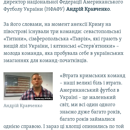
директор національної Федерації Американського
Футболу України (НФАФУ)
Андрій Кравченко
.
За його словами, на момент анексії Криму на
півострові існували три команди: севастопольські
«Титани», сімферопольська «Таврія», які грають у
вищій лізі України, і ялтинські «Стерв'ятники» –
молода команда, яка пробувала себе в українських
змаганнях для команд-початківців.
«Втрата кримських команд
– наші великі біль і втрата.
Американський футбол в
Україні – це маленький
світ, ми всі один одного
Андрій Кравченко
знаємо дуже багато років,
багато років займалися
однією справою. І зараз ці хлопці опинились по той