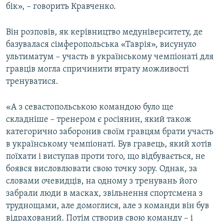
бік», – говорить Кравченко.
Він розповів, як керівництво медуніверситету, де
базувалася сімферопольська «Таврія», висунуло
ультиматум – участь в українському чемпіонаті для
гравців могла спричинити втрату можливості
тренуватися.
«А з севастопольською командою було ще
складніше – тренером є росіянин, який також
категорично заборонив своїм гравцям брати участь
в українському чемпіонаті. Був гравець, який хотів
поїхати і виступав проти того, що відбувається, не
боявся висловлювати свою точку зору. Однак, за
словами очевидців, на одному з тренувань його
забрали люди в масках, звільнення спортсмена з
труднощами, але домоглися, але з команди він був
відрахований. Потім створив свою команду – і