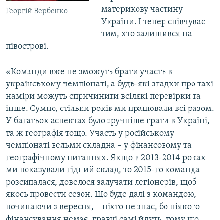
материкову частину
Георгій Вербенко
України. І тепер співчуває
тим, хто залишився на
півострові.
«Команди вже не зможуть брати участь в
українському чемпіонаті, а будь-які згадки про такі
наміри можуть спричинити всілякі перевірки та
інше. Сумно, стільки років ми працювали всі разом.
У багатьох аспектах було зручніше грати в Україні,
та ж географія тощо. Участь у російському
чемпіонаті вельми складна – у фінансовому та
географічному питаннях. Якщо в 2013-2014 роках
ми показували гідний склад, то 2015-го команда
розсипалася, довелося залучати легіонерів, щоб
якось провести сезон. Що буде далі з командою,
починаючи з вересня, – ніхто не знає, бо ніякого
фінансування немає, гравці самі йдуть, тому що