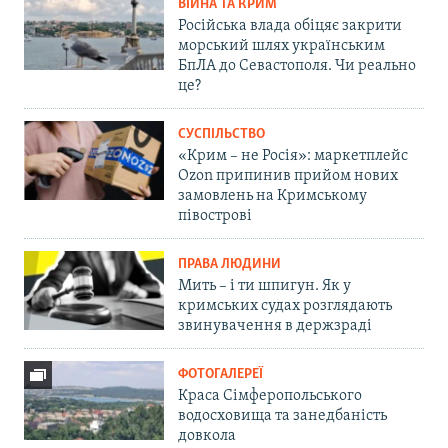
ВІЙНА ТА КРИМ
Російська влада обіцяє закрити
морський шлях українським
БпЛА до Севастополя. Чи реально
це?
СУСПІЛЬСТВО
«Крим – не Росія»: маркетплейс
Ozon припинив прийом нових
замовлень на Кримському
півострові
ПРАВА ЛЮДИНИ
Мить – і ти шпигун. Як у
кримських судах розглядають
звинувачення в держзраді
ФОТОГАЛЕРЕЇ
Краса Сімферопольського
водосховища та занедбаність
довкола