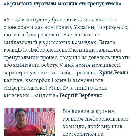
«Кримчани втратили можливість тренуватися»
«Якщо у минулому були якісь домовленості зі
спонсорами для чемпіонату України, то зрозуміло,
що вони були розірвані. Зараз ніхто не
зацікавлений у кримських командах. Багато
гравців із сімферопольської команди залишили
тренувальний процес, тому що їм довелось шукати
або змінювати роботу. У них немає можливості
зараз тренуватися взагалі», – розповів
Крим.Реалії
капітан, квотербек і один із засновників
сімферопольської «Таврії», а нині гравець
київських «Бандитів»
Георгій Вербенко
.
Він виявився єдиним
гравцем сімферопольської
команди, який вирішив
переселитися на