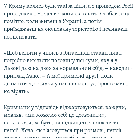
У Криму колись були такі ж ціни, а з приходом Росії
приїжджих і місцевих вони жахають. Особливо це
помітно, коли живеш в Україні, а потім
приїжджаєш на окуповану територію і починаєш
порівнювати.
«Щоб випити у якійсь забігайлівці стакан пива,
потрібно викласти половину тієї суми, яку я у
–
Львові даю на двох за нормальний обід,
наводить
–
приклад Макс.
А мої кримські друзі, коли
дізнаються, скільки у нас що коштує, просто мені
не вірять».
Кримчани у відповідь віджартовуються, кажучи,
мовляв, «ми можемо собі це дозволити»,
натякаючи, мабуть, на підвищені зарплати та
пенсії. Хоча, як з'ясовується при розмові, пенсії