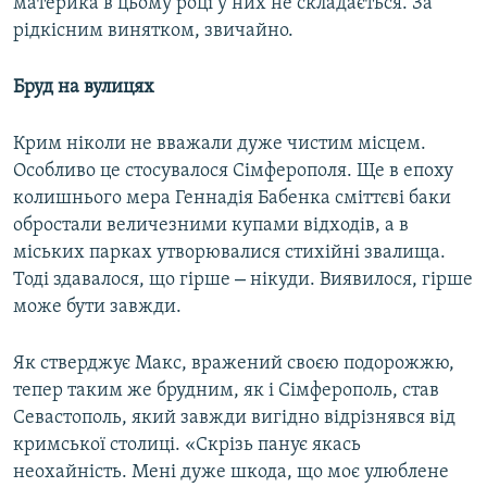
материка в цьому році у них не складається. За
рідкісним винятком, звичайно.
Бруд на вулицях
Крим ніколи не вважали дуже чистим місцем.
Особливо це стосувалося Сімферополя. Ще в епоху
колишнього мера Геннадія Бабенка сміттєві баки
обростали величезними купами відходів, а в
міських парках утворювалися стихійні звалища.
–
Тоді здавалося, що гірше
нікуди. Виявилося, гірше
може бути завжди.
Як стверджує Макс, вражений своєю подорожжю,
тепер таким же брудним, як і Сімферополь, став
Севастополь, який завжди вигідно відрізнявся від
кримської столиці. «Скрізь панує якась
неохайність. Мені дуже шкода, що моє улюблене