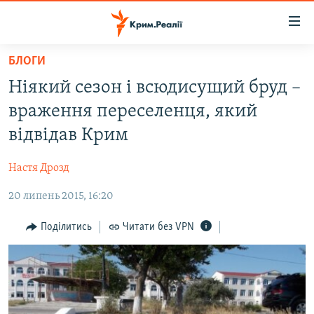
Доступність
посилання
Перейти
БЛОГИ
до
НОВИНИ
Ніякий сезон і всюдисущий бруд –
основного
ВОДА.КРИМ
матеріалу
враження переселенця, який
ВІДЕО ТА ФОТО
Перейти
відвідав Крим
до
ПОЛІТИКА
основної
Настя Дрозд
БЛОГИ
навігації
Перейти
20 липень 2015, 16:20
ПОГЛЯД
до
ІНТЕРВ'Ю
Поділитись
Читати без VPN
пошуку
ВСЕ ЗА ДЕНЬ
СПЕЦПРОЕКТИ
ЯК ОБІЙТИ БЛОКУВАННЯ
ДЕПОРТАЦІЯ