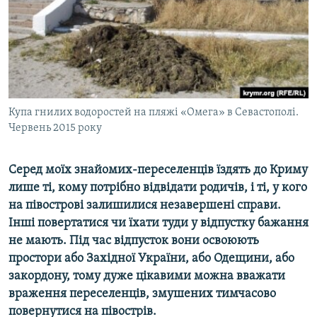
ВІДЕОУРОКИ «ELIFBE»
Русский
СВІДЧЕННЯ ОКУПАЦІЇ
Qırımtatar
УКРАЇНСЬКА ПРОБЛЕМА КРИМУ
ДОЛУЧАЙСЯ!
ІНФОГРАФІКА
Купа гнилих водоростей на пляжі «Омега» в Севастополі.
Червень 2015 року
Усі сайти RFE/RL
Серед моїх знайомих-переселенців їздять до Криму
лише ті, кому потрібно відвідати родичів, і ті, у кого
на півострові залишилися незавершені справи.
Інші повертатися чи їхати туди у відпустку бажання
не мають. Під час відпусток вони освоюють
простори або Західної України, або Одещини, або
закордону, тому дуже цікавими можна вважати
враження переселенців, змушених тимчасово
повернутися на півострів.