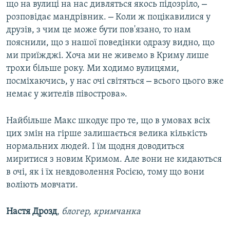
–
що на вулиці на нас дивляться якось підозріло,
–
розповідає мандрівник.
Коли ж поцікавилися у
друзів, з чим це може бути пов'язано, то нам
пояснили, що з нашої поведінки одразу видно, що
ми приїжджі. Хоча ми не живемо в Криму лише
трохи більше року. Ми ходимо вулицями,
–
посміхаючись, у нас очі світяться
всього цього вже
немає у жителів півострова».
Найбільше Макс шкодує про те, що в умовах всіх
цих змін на гірше залишається велика кількість
нормальних людей. І їм щодня доводиться
миритися з новим Кримом. Але вони не кидаються
в очі, як і їх невдоволення Росією, тому що вони
воліють мовчати.
Настя Дрозд
,
блогер, кримчанка