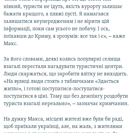
ніякий, туристи не їдуть, якість курорту залишає
бажати кращого, а пляжі пусті. Я намагався
залишатися неупередженим і не вірити цій
інформації, поки сам усього не побачу. І ось,
–
поїхавши до Криму, я зрозумів: все так і є»,
каже
Макс.
За його словами, деякі колись популярні селища
взагалі перестали нагадувати туристичні центри.
Люди скаржаться, що заробити влітку не виходить.
«На вулиці люди стоять з табличками «Здається
житло», і готові поступатися-поступатися-
поступатися в ціні. Тому що без демпінгу роздобути
–
туриста взагалі нереально»,
зазначає кримчанин.
На думку Макса, місцеві жителі вже були би раді,
щоб приїхали українці, але, на жаль, з жителями