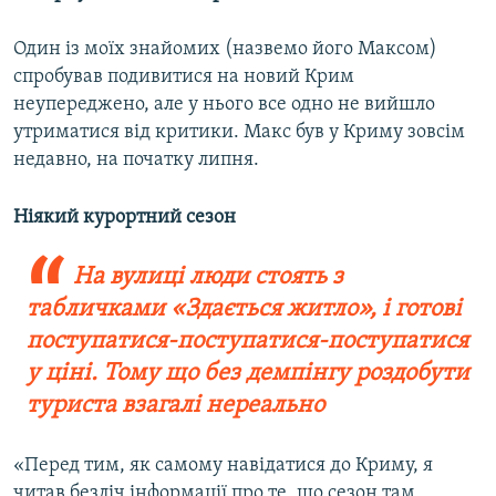
Один із моїх знайомих (назвемо його Максом)
спробував подивитися на новий Крим
неупереджено, але у нього все одно не вийшло
утриматися від критики. Макс був у Криму зовсім
недавно, на початку липня.
Ніякий курортний сезон
На вулиці люди стоять з
табличками «Здається житло», і готові
поступатися-поступатися-поступатися
у ціні. Тому що без демпінгу роздобути
туриста взагалі нереально
«Перед тим, як самому навідатися до Криму, я
читав безліч інформації про те, що сезон там