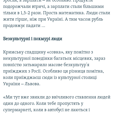
–
зросли, а зарплати
не особливо. Продукти
подорожчали втричі, а зарплати стали більшими
тільки в 1,5-2 рази. Проста математика. Люди стали
жити гірше, ніж при Україні. А тим часом рубль
продовжує падати ...
Безкультурні і похмурі люди
Кримську спадщину «совка», яку помітно з
некультурної поведінки багатьох місцевих, зараз
повністю затьмарило масове безкультур'я
приїжджих з Росії. Особливо ця різниця помітна,
коли приїжджаєш сюди із культурної столиці
–
України
Львова.
«Ми тут вже звикли до ввічливого ставлення людей
один до одного. Коли тебе пропустять у
супермаркеті, коли в автобусі не лаються і