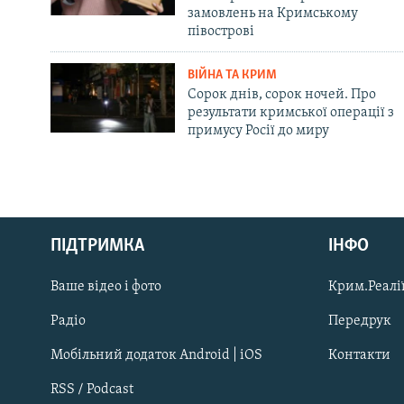
замовлень на Кримському
півострові
ВІЙНА ТА КРИМ
Сорок днів, сорок ночей. Про
результати кримської операції з
примусу Росії до миру
Русский
ПІДТРИМКА
ІНФО
Qırımtatar
Ваше відео і фото
Крим.Реалії
ДОЛУЧАЙСЯ!
Радіо
Передрук
Мобільний додаток Android | iOS
Контакти
RSS / Podcast