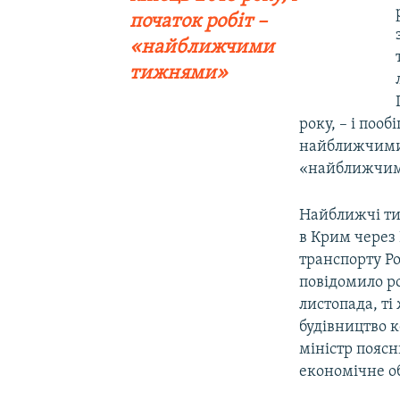
початок робіт –
«найближчими
тижнями»
року, – і поо
найближчими т
«найближчим
Найближчі тиж
в Крим через 
транспорту Ро
повідомило ро
листопада, ті
будівництво к
міністр поясн
економічне о