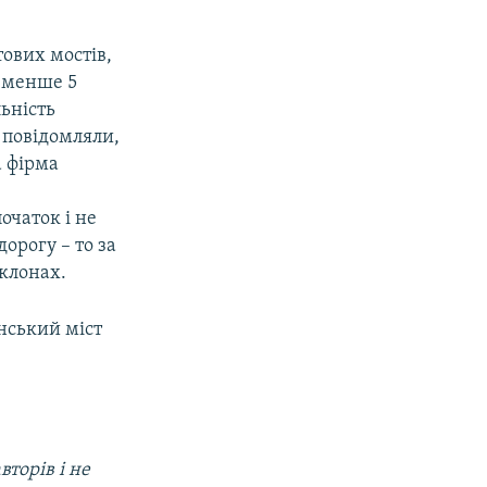
тових мостів,
е менше 5
ьність
ь повідомляли,
а фірма
очаток і не
дорогу – то за
уклонах.
енський міст
торів і не