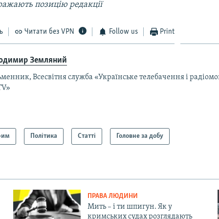
ражають позицію редакції
ь
Читати без VPN
Follow us
Print
одимир Земляний
менник, Всесвітня служба «Українське телебачення і радіомо
TV»
рим
Політика
Статті
Головне за добу
ПРАВА ЛЮДИНИ
Мить – і ти шпигун. Як у
кримських судах розглядають