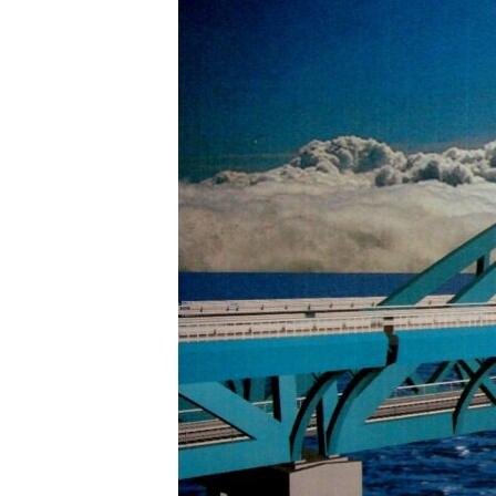
ВІДЕОУРОКИ «ELIFBE»
СВІДЧЕННЯ ОКУПАЦІЇ
УКРАЇНСЬКА ПРОБЛЕМА КРИМУ
ІНФОГРАФІКА