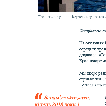
Проект мосту через Керченську проток
Спеціально д
На околицях К
середині трав
додавала: «Ро
Краснодарсько
Ми щиро раді 
стриманий. Ра
пустелі. Ось 
Запам'ятайте дати:
кінець 2018 року, і