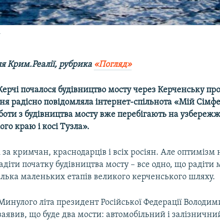
у
ля Крим.Реалії, рубрика
«Погляд»
ерчі почалося будівництво мосту через Керченську про
ня радісно повідомляла інтернет-спільнота «Мій Сімфе
боти з будівництва мосту вже перебігають на узбережж
го краю і косі Тузла».
за кримчан, краснодарців і всіх росіян. Але оптимізм
діти початку будівництва мосту – все одно, що радіти 
кілька маленьких етапів великого керченського шляху.
Минулого літа президент Російської Федерації Володим
заявив, що буде два мости: автомобільний і залізнични