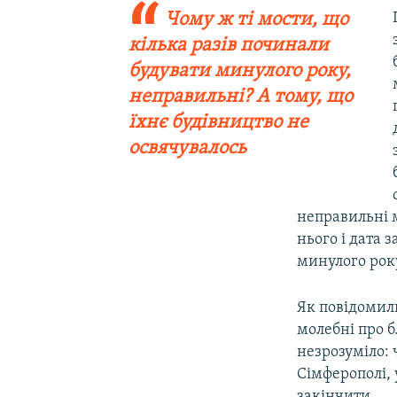
Чому ж ті мости, що
кілька разів починали
будувати минулого року,
неправильні? А тому, що
їхнє будівництво не
освячувалось
неправильні м
нього і дата 
минулого року
Як повідомили
молебні про б
незрозуміло: 
Сімферополі, 
закінчити.