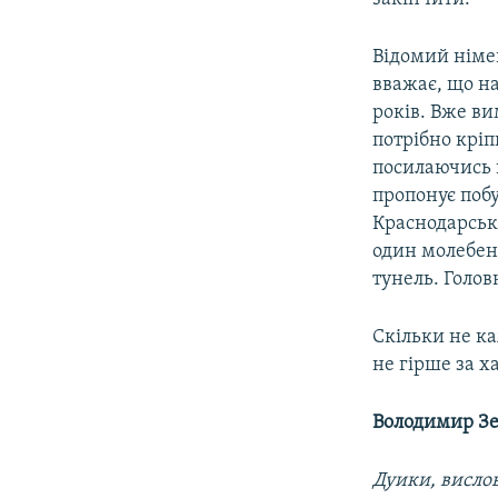
Відомий нім
вважає, що н
років. Вже ви
потрібно кріп
посилаючись н
пропонує поб
Краснодарськ
один молебень
тунель. Голов
Скільки не ка
не гірше за х
Володимир З
Дуики, вислов