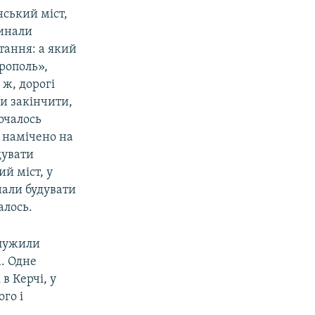
нський міст,
чинали
итання: а який
рополь»,
 ж, дорогі
ли закінчити,
почалось
о намічено на
дувати
ий міст, у
нали будувати
алось.
служили
а. Одне
в Керчі, у
ого і