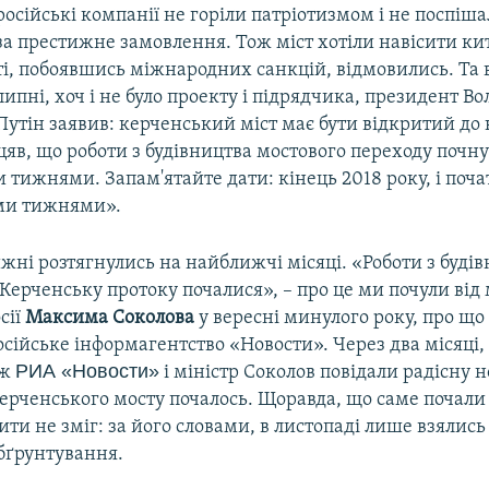
російські компанії не горіли патріотизмом і не поспіш
за престижне замовлення. Тож міст хотіли навісити ки
ті, побоявшись міжнародних санкцій, відмовились. Та в
липні, хоч і не було проекту і підрядчика, президент В
Путін заявив: керченський міст має бути відкритий до 
біцяв, що роботи з будівництва мостового переходу почн
ижнями. Запам'ятайте дати: кінець 2018 року, і почат
и тижнями».
ні розтягнулись на найближчі місяці. «Роботи з буді
Керченську протоку почалися», – про це ми почули від 
сії
Максима Соколова
у вересні минулого року, про що
сійське інформагентство «Новости». Через два місяці,
РИА «Новости»
 ж
і міністр Соколов повідали радісну 
ерченського мосту почалось. Щоравда, що саме почали
ити не зміг: за його словами, в листопаді лише взялись
бґрунтування.