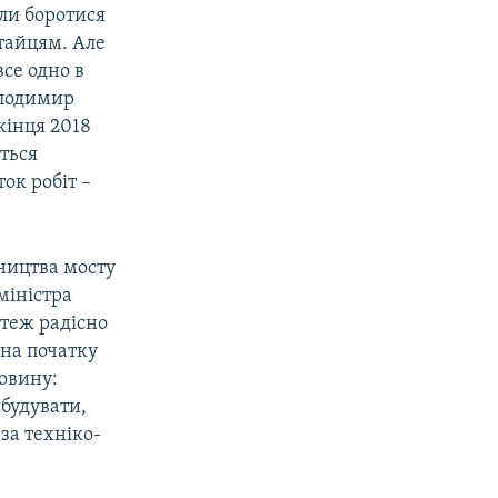
али боротися
тайцям. Але
се одно в
олодимир
кінця 2018
уться
ок робіт –
вництва мосту
міністра
 теж радісно
 на початку
новину:
 будувати,
 за техніко-