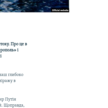
току. Про це в
рополь» і
і
 наш глибоко
міражу в
ир Путін
й. Щоправда,