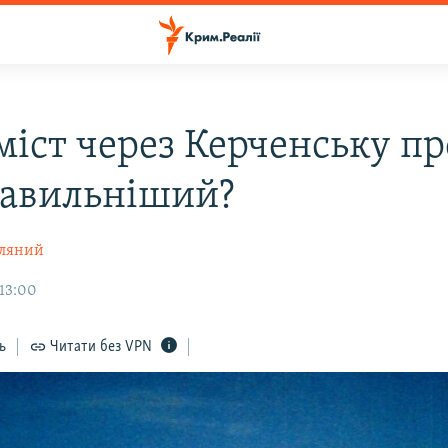
міст через Керченську п
авильніший?
мляний
 13:00
ь
Читати без VPN