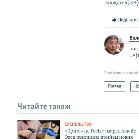
завжди відоб
Поділитис
Вол
пись
UA|
This item is part of
Погляд
К
Читайте також
СУСПІЛЬСТВО
«Крим – не Росія»: маркетплейс
Ozon припинив прийом нових