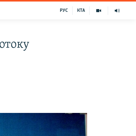
РУС
КТА
ротоку