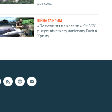
довкола
ВІЙНА ТА КРИМ
«Полювання на колони». Як ЗСУ
ріжуть військову логістику Росії в
Криму