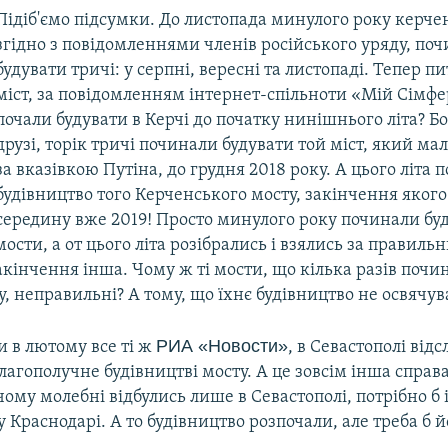
Підіб'ємо підсумки. До листопада минулого року керче
згідно з повідомленнями членів російського уряду, по
будувати тричі: у серпні, вересні та листопаді. Тепер п
міст, за повідомленням інтернет-спільноти «Мій Сімфе
почали будувати в Керчі до початку нинішнього літа? Бо
друзі, торік тричі починали будувати той міст, який ма
за вказівкою Путіна, до грудня 2018 року. А цього літа 
будівництво того Керченського мосту, закінчення яког
середину вже 2019! Просто минулого року починали бу
ости, а от цього літа розібрались і взялись за правильн
закінчення інша. Чому ж ті мости, що кілька разів почи
, неправильні? А тому, що їхнє будівництво не освячув
РИА «Новости»
 в лютому все ті ж
, в Севастополі від
лагополучне будівництві мосту. А це зовсім інша справ
чому молебні відбулись лише в Севастополі, потрібно б і 
у Краснодарі. А то будівництво розпочали, але треба б й