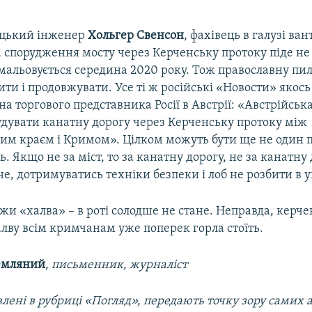
ецький інженер
Хольгер Свенсон
, фахівець в галузі ван
а спорудження мосту через Керченську протоку піде н
мальовується середина 2020 року. Тож православну пил
ити і продовжувати. Усе ті ж російські «Новости» якос
а торгового представника Росії в Австрії: «Австрійськ
удувати канатну дорогу через Керченську протоку між
им краєм і Кримом». Цілком можуть бути ще не один п
. Якщо не за міст, то за канатну дорогу, не за канатну 
не, дотримуватись техніки безпеки і лоб не розбити в 
жи «халва» – в роті солодше не стане. Неправда, керч
алву всім кримчанам уже поперек горла стоїть.
емляний
,
письменник, журналіст
лені в рубриці «Погляд», передають точку зору самих ав