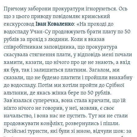
Причому заборони прокуратури ігноруються. Ось
що з цього приводу повідомляє кримський
екскурсовод
Іван Коваленко
: «На проході до
водоспаду Учан-Су продовжують брати плату по 50
рублів за прохід з людини. Коли я вказав
співробітникам заповідника, що прокуратура
скасувала стягнення плати, у відповідь мені почали
хамити, казати, що нічого про це не знають, а вхід
як був, так і залишиться платним. Загалом, ми
сказали, що не будемо платити і пройшли внахабну
до водоспаду. Потім ми хотіли пройти до Срібної
альтанки, де якась жінка бере по 50 рублів.
Зав'язалася суперечка, вона стала кричати, що їй
ніхто нічого не говорив, у неї, мовляв, є своє
начальство, і вона нас не пустить. Тут ми не стали
продовжувати конфлікт, розвернулись і пішли.
Російські туристи, які були зі мною, відчули шок: за