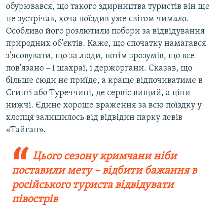
обурювався, що такого здирництва туристів він ще
не зустрічав, хоча поїздив уже світом чимало.
Особливо його розлютили побори за відвідування
природних об'єктів. Каже, що спочатку намагався
з'ясовувати, що за люди, потім зрозумів, що все
пов'язано – і шахраї, і держоргани. Сказав, що
більше сюди не приїде, а краще відпочиватиме в
Єгипті або Туреччині, де сервіс вищий, а ціни
нижчі. Єдине хороше враження за всю поїздку у
хлопця залишилось від відвідин парку левів
«Тайган».
Цього сезону кримчани ніби
поставили мету – відбити бажання в
російського туриста відвідувати
півострів