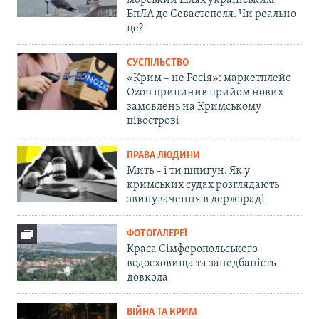
морський шлях українським
БпЛА до Севастополя. Чи реально
це?
СУСПІЛЬСТВО
«Крим – не Росія»: маркетплейс
Ozon припинив прийом нових
замовлень на Кримському
півострові
ПРАВА ЛЮДИНИ
Мить – і ти шпигун. Як у
кримських судах розглядають
звинувачення в держзраді
ФОТОГАЛЕРЕЇ
Краса Сімферопольського
водосховища та занедбаність
довкола
ВІЙНА ТА КРИМ