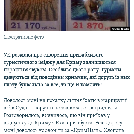
ВІДЕОУРОКИ «ELIFBE»
Русский
СВІДЧЕННЯ ОКУПАЦІЇ
Qırımtatar
УКРАЇНСЬКА ПРОБЛЕМА КРИМУ
ДОЛУЧАЙСЯ!
Ілюстративне фото
ІНФОГРАФІКА
Усі розмови про створення привабливого
туристичного іміджу для Криму залишаються
Усі сайти RFE/RL
порожнім звуком. Особливо цього року. Туристи
дивуються від поведінки кримчан, які деруть із них
плату буквально за все, та ще й хамлять!
Довелось мені на початку липня їхати в маршрутці
в бік Судака поруч із чоловіком років тридцяти.
Розговорились, виявилось, що він приїхав у
відпустку до Криму з Єкатеринбурга. Всю дорогу
мені довелось червоніти за «КримНаш». Хлопець