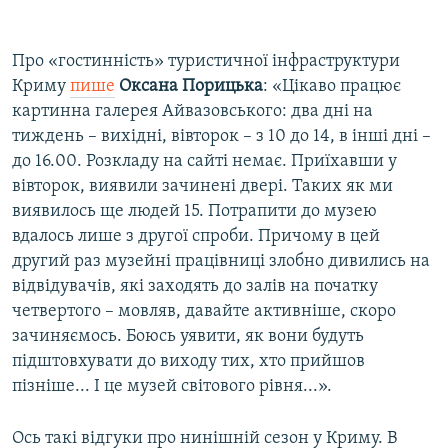
Про «гостинність» туристичної інфраструктури
Криму
пише
Оксана Порицька
: «Цікаво працює
картинна галерея Айвазовського: два дні на
тиждень – вихідні, вівторок – з 10 до 14, в інші дні –
до 16.00. Розкладу на сайті немає. Приїхавши у
вівторок, виявили зачинені двері. Таких як ми
виявилось ще людей 15. Потрапити до музею
вдалось лише з другої спроби. Причому в цей
другий раз музейні працівниці злобно дивились на
відвідувачів, які заходять до залів на початку
четвертого – мовляв, давайте активніше, скоро
зачиняємось. Боюсь уявити, як вони будуть
підштовхувати до виходу тих, хто прийшов
пізніше... І це музей світового рівня...».
Ось такі відгуки про нинішній сезон у Криму. В