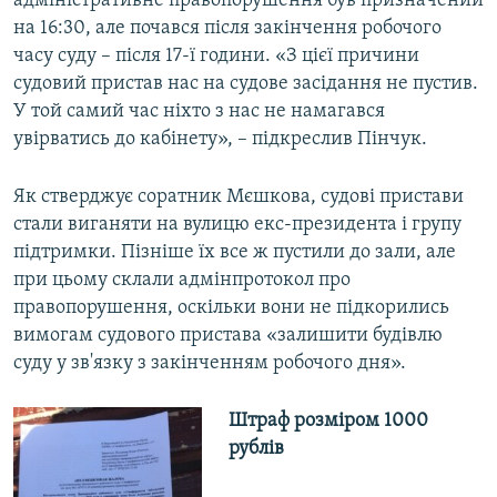
адміністративне правопорушення був призначений
на 16:30, але почався після закінчення робочого
часу суду – після 17-ї години. «З цієї причини
судовий пристав нас на судове засідання не пустив.
У той самий час ніхто з нас не намагався
увірватись до кабінету», – підкреслив Пінчук.
Як стверджує соратник Мєшкова, судові пристави
стали виганяти на вулицю екс-президента і групу
підтримки. Пізніше їх все ж пустили до зали, але
при цьому склали адмінпротокол про
правопорушення, оскільки вони не підкорились
вимогам судового пристава «залишити будівлю
суду у зв'язку з закінченням робочого дня».
Штраф розміром 1000
рублів