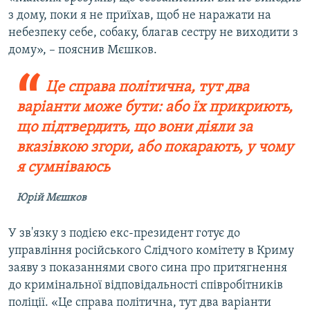
з дому, поки я не приїхав, щоб не наражати на
небезпеку себе, собаку, благав сестру не виходити з
дому», – пояснив Мєшков.
Це справа політична, тут два
варіанти може бути: або їх прикриють,
що підтвердить, що вони діяли за
вказівкою згори, або покарають, у чому
я сумніваюсь
Юрій Мєшков
У зв'язку з подією екс-президент готує до
управління російського Слідчого комітету в Криму
заяву з показаннями свого сина про притягнення
до кримінальної відповідальності співробітників
поліції. «Це справа політична, тут два варіанти