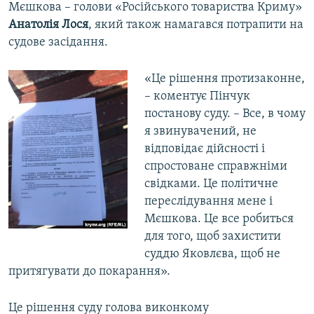
Мєшкова – голови «Російського товариства Криму»
Анатолія Лося
, який також намагався потрапити на
судове засідання.
«Це рішення протизаконне,
– коментує Пінчук
постанову суду. – Все, в чому
я звинувачений, не
відповідає дійсності і
спростоване справжніми
свідками. Це політичне
переслідування мене і
Мєшкова. Це все робиться
для того, щоб захистити
суддю Яковлєва, щоб не
притягувати до покарання».
Це рішення суду голова виконкому