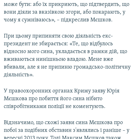
може бути: або їх прикриють, що підтвердить, що
вони діяли за вказівкою згори, або покарають, у
чому я сумніваюсь», – підкреслив Мєшков.
При цьому припиняти свою діяльність екс-
президент не збирається: «Те, що відбулось
відносно мого сина, укладається в рамки дій, що
вживаються нинішньою владою. Мене вже
вбивали, але я не припиню громадсько-політичну
діяльність».
У правоохоронних органах Криму заяву Юрія
Мєшкова про побиття його сина нібито
співробітниками поліції не коментують.
Відзначимо, що схожі заяви сина Мєшкова про
побої за подібних обставин з'являлись і раніше – у
вересні 2013 року. Тоді Максим Мєшков також