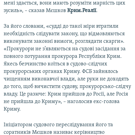
мені здається, вони мають розуміти марність цих
зусиль», – сказав Мєшков
Крим.Реалії
.
За його словами, «судді до такої міри втратили
необхідність слідувати закону, що відмовляються
виконувати законні вимоги, розглядати скарги».
«Прокурори не з’являються на судові засідання за
повного потурання прокурора Республіки Крим.
Якесь безчинство коїться в судово-слідчих
прокурорських органах Криму. ФСБ зайнялось
чищенням виконавчої влади, але руки не доходять
до того, щоб вичистити судову, прокурорсько-слідчу
владу. Це разюче: Крим прийшов до Росії, але Росія
не прийшла до Криму», – наголосив екс-голова
Криму.
Ініціатором судового переслідування його та
соратників Мєшков називає керівництво