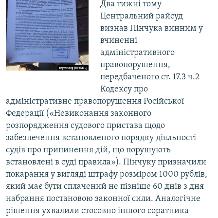
Два тижні тому
Центральний райсуд
визнав Пінчука винним у
вчиненні
адміністративного
правопорушення,
передбаченого ст. 17.3 ч.2
Кодексу про
адміністративне правопорушення Російської
Федерації («Невиконання законного
розпорядження судового пристава щодо
забезпечення встановленого порядку діяльності
судів про припинення дій, що порушують
встановлені в суді правила»). Пінчуку призначили
покарання у вигляді штрафу розміром 1000 рублів,
який має бути сплачений не пізніше 60 днів з дня
набрання постановою законної сили. Аналогічне
рішення ухвалили стосовно іншого соратника