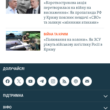
«Короткострокова акція
перетворилася на війну на
виснаження»: Як пропаганда РФ
у Криму пояснює невдачі «СВО»
та залякує «мінними атаками»
ВІЙНА ТА КРИМ
«Полювання на колони». Як ЗСУ
ріжуть військову логістику Росії в
Криму
ДОЛУЧАЙСЯ!
ПІДТРИМКА
ІНФО