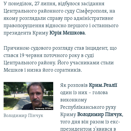
У понеділок, 27 липня, відбулося засідання
Центрального районного суду Сімферополя, на
якому розглядали справу про адміністративне
правопорушення відносно першого і останнього
президента Криму
Юрія Мєшкова
.
Причиною судового розгляду став інцидент, що
стався 19 червня поточного року в суді
Центрального району. Його учасниками стали
Мєшков і низка його соратників.
Як розповів
Крим.Реалії
один із них – голова
виконкому
Республіканського руху
Криму
Володимир Пінчук
,
Володимир Пінчук
того дня він разом із екс-
президентом з'явився в