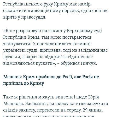
Республіканського руху Криму має намір
оскаржити в апеляційному порядку, однак він не
вірить у правосуддя.
«Я не розраховую на захист у Верховному суді
Республіки Крим, там мене постараються
звинуватити. У нас залишилися колишні
українські судді, щоправда, тоді на засідання нас
пускали, а зараз на відкриті засідання нас
відмовляються пускати», – обурився Пінчук.
Мєшков: Крим прийшов до Росії, але Росія не
прийшла до Криму
Таке ж рішення можуть винести і щодо Юрія
Мєшкова. Засідання, на якому встигли заслухати
свідків захисту, перенесли на середу, 29 липня,
через неявку до суду свідків звинувачення.