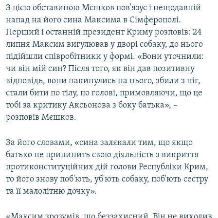
З цією обставиною Мєшков пов'язує і нещодавній
напад на його сина Максима в Сімферополі.
Перший і останній президент Криму розповів: 24
липня Максим вигулював у дворі собаку, до нього
підійшли співробітники у формі. «Вони уточнили:
чи він мій син? Після того, як він дав позитивну
відповідь, вони накинулись на нього, збили з ніг,
стали бити по тілу, по голові, примовляючи, що це
тобі за критику Аксьонова з боку батька», –
розповів Мєшков.
За його словами, «сина залякали тим, що якщо
батько не припинить свою діяльність з викриття
протиконституційних дій голови Республіки Крим,
то його знову поб'ють, уб'ють собаку, поб'ють сестру
та її малолітню дочку».
«Максим зрозумів, що беззахисний. Він не виходив