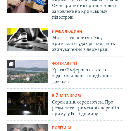
Ozon припинив прийом нових
замовлень на Кримському
півострові
ПРАВА ЛЮДИНИ
Мить – і ти шпигун. Як у
кримських судах розглядають
звинувачення в держзраді
ФОТОГАЛЕРЕЇ
Краса Сімферопольського
водосховища та занедбаність
довкола
ВІЙНА ТА КРИМ
Сорок днів, сорок ночей. Про
результати кримської операції з
примусу Росії до миру
ПОЛІТИКА