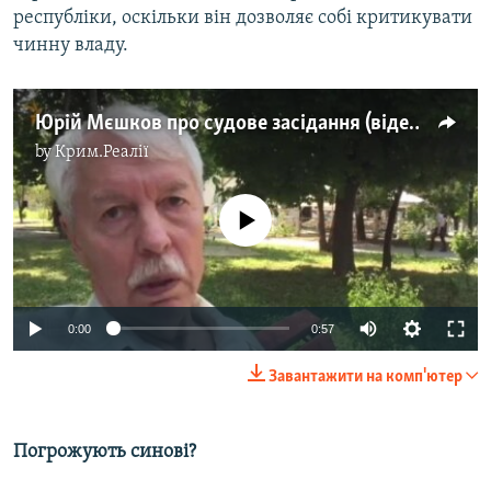
республіки, оскільки він дозволяє собі критикувати
чинну владу.
Юрій Мєшков про судове засідання (відео)
by
Крим.Реалії
No media source currently available
0:00
0:57
Завантажити на комп'ютер
Погрожують синові?