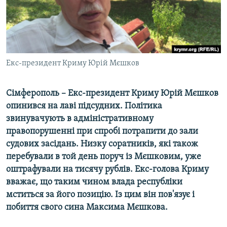
ВІДЕОУРОКИ «ELIFBE»
Русский
СВІДЧЕННЯ ОКУПАЦІЇ
Qırımtatar
УКРАЇНСЬКА ПРОБЛЕМА КРИМУ
ДОЛУЧАЙСЯ!
Екс-президент Криму Юрій Мєшков
ІНФОГРАФІКА
Сімферополь – Екс-президент Криму Юрій Мєшков
опинився на лаві підсудних. Політика
Усі сайти RFE/RL
звинувачують в адміністративному
правопорушенні при спробі потрапити до зали
судових засідань. Низку соратників, які також
перебували в той день поруч із Мєшковим, уже
оштрафували на тисячу рублів. Екс-голова Криму
вважає, що таким чином влада республіки
мститься за його позицію. Із цим він пов'язує і
побиття свого сина Максима Мєшкова.