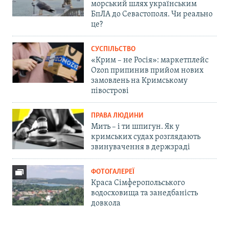
морський шлях українським
БпЛА до Севастополя. Чи реально
це?
СУСПІЛЬСТВО
«Крим – не Росія»: маркетплейс
Ozon припинив прийом нових
замовлень на Кримському
півострові
ПРАВА ЛЮДИНИ
Мить – і ти шпигун. Як у
кримських судах розглядають
звинувачення в держзраді
ФОТОГАЛЕРЕЇ
Краса Сімферопольського
водосховища та занедбаність
довкола