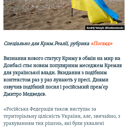
ВІДЕОУРОКИ «ELIFBE»
Русский
СВІДЧЕННЯ ОКУПАЦІЇ
Qırımtatar
УКРАЇНСЬКА ПРОБЛЕМА КРИМУ
ДОЛУЧАЙСЯ!
ІНФОГРАФІКА
Спеціально для Крим.Реалії, рубрика
«Погляд»
Визнання нового статусу Криму в обмін на мир на
Усі сайти RFE/RL
Донбасі стає новим популярним меседжем Кремля
для української влади. Вкидання з подібним
контекстом раз у раз лунають у пресі. Днями
озвучив подібний посил і російський прем'єр
Дмитро Медведєв.
«Російська Федерація також виступає за
територіальну цілісність України, але, звичайно, з
урахуванням тих рішень, які були ухвалені