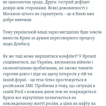
як однозначна зрада. Друга: гострий дефіцит
довіри між сторонами. Всякі домовленості з
Москвою нічого не гарантують – це в Києві вже
добре вивчили.
Тому українській владі зараз вигідніше буде зовсім
винести Крим за дужки переговорного процесу
щодо Донбасу.
Як же тоді може вирішитися конфлікт? У Кремлі
сподіваються, що Україна, виснажена війною і
економічними проблемами, не зможе чинити
спротив довго і піде на здачу інтересів у тій чи
іншій формі – ця теза чітко простежується в
російських ЗМІ. Проблема в тому, що ситуація в
самій Росії з кожним днем теж не покращується.
Криза все відчутніше позначається на
повсякденному житті росіян, а ціни на нафту на