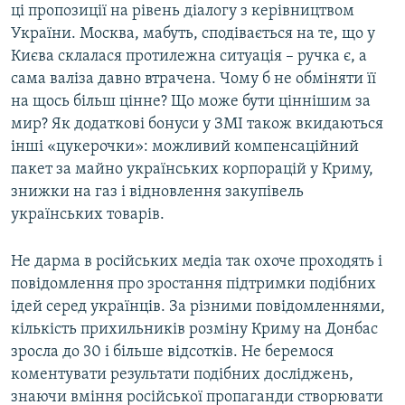
ці пропозиції на рівень діалогу з керівництвом
України. Москва, мабуть, сподівається на те, що у
Києва склалася протилежна ситуація – ручка є, а
сама валіза давно втрачена. Чому б не обміняти її
на щось більш цінне? Що може бути ціннішим за
мир? Як додаткові бонуси у ЗМІ також вкидаються
інші «цукерочки»: можливий компенсаційний
пакет за майно українських корпорацій у Криму,
знижки на газ і відновлення закупівель
українських товарів.
Не дарма в російських медіа так охоче проходять і
повідомлення про зростання підтримки подібних
ідей серед українців. За різними повідомленнями,
кількість прихильників розміну Криму на Донбас
зросла до 30 і більше відсотків. Не беремося
коментувати результати подібних досліджень,
знаючи вміння російської пропаганди створювати