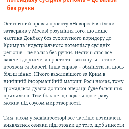
потенціалу сусідніх регіонів – це валіза
без ручки
Остаточний провал проекту «Новоросія» тільки
затвердив у Москві розуміння того, що лише
частина Донбасу без сухопутного коридору до
Криму та індустріального потенціалу сусідніх
регіонів – це валіза без ручки. Нести її стає все
важче і дорожче, а просто так викинути – стане
проявом слабкості. Інша справа – обміняти на щось
більш цінне. Нічого важливішого за Крим в
нинішній інформаційній матриці Росії немає, тому
громадська думка до такої операції буде більш ніж
прихильна. Тим більше що подати цю страву
можна під соусом миротворчості.
Тим часом у медіапросторі все частіше починають
виявлятися ознаки підготовки до того, щоб винести