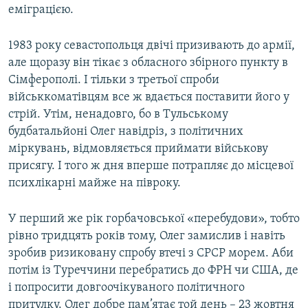
еміграцією.
1983 року севастопольця двічі призивають до армії,
але щоразу він тікає з обласного збірного пункту в
Сімферополі. І тільки з третьої спроби
військкоматівцям все ж вдається поставити його у
стрій. Утім, ненадовго, бо в Тульському
будбатальйоні Олег навідріз, з політичних
міркувань, відмовляється приймати військову
присягу. І того ж дня вперше потрапляє до місцевої
психлікарні майже на півроку.
У перший же рік горбачовської «перебудови», тобто
рівно тридцять років тому, Олег замислив і навіть
зробив ризиковану спробу втечі з СРСР морем. Аби
потім із Туреччини перебратись до ФРН чи США, де
і попросити довгоочікуваного політичного
притулку. Олег добре пам’ятає той день – 23 жовтня