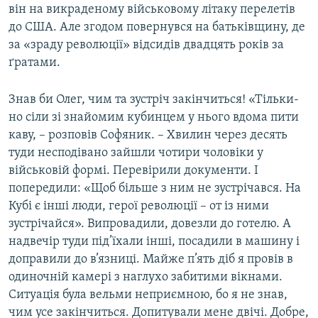
він на викраденому військовому літаку перелетів
до США. Але згодом повернувся на батьківщину, де
за «зраду революції» відсидів двадцять років за
ґратами.
Знав би Олег, чим та зустріч закінчиться! «Тільки-
но сіли зі знайомим кубинцем у нього вдома пити
каву, – розповів Софяник. – Хвилин через десять
туди несподівано зайшли чотири чоловіки у
військовій формі. Перевірили документи. І
попередили: «Щоб більше з ним не зустрічався. На
Кубі є інші люди, герої революції – от із ними
зустрічайся». Випровадили, довезли до готелю. А
надвечір туди під’їхали інші, посадили в машину і
доправили до в’язниці. Майже п’ять діб я провів в
одиночній камері з наглухо забитими вікнами.
Ситуація була вельми неприємною, бо я не знав,
чим усе закiнчиться. Допитували мене двічі. Добре,