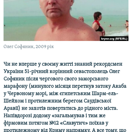
ВІДЕОУРОКИ «ELIFBE»
Русский
СВІДЧЕННЯ ОКУПАЦІЇ
Qırımtatar
УКРАЇНСЬКА ПРОБЛЕМА КРИМУ
ДОЛУЧАЙСЯ!
ІНФОГРАФІКА
Олег Софяник, 2009 рік
Чи не вперше у своєму житті знаний рекордсмен
Усі сайти RFE/RL
України 51-річний корінний севастополець Олег
Софяник після чергового свого заморського
марафону (минулого місяця перетнув затоку Акаба
у Червоному морі, між єгипетським Шарм-ель-
Шейхом і протилежним берегом Саудівської
Аравії) не захотів повертатись до рідного міста.
Напівдорозі додому «загальмував і тим же
фірмовим потягом №12 «Славутич» поїхав у
протилежному від Криму напрямку. А все тому, що