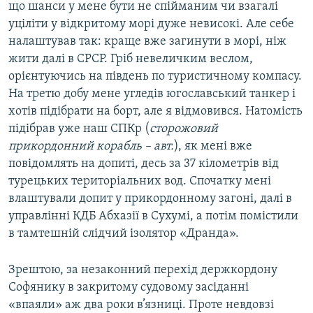
що шанси у мене бути не спійманим чи взагалі
уціліти у відкритому морі дуже невисокі. Але себе
налаштував так: краще вже загинути в морі, ніж
жити далі в СРСР. Гріб невеличким веслом,
орієнтуючись на південь по туристичному компасу.
На третю добу мене угледів югославський танкер і
хотів підібрати на борт, але я відмовився. Натомість
підібрав уже наш СПКр (
сторожовий
прикордонний корабль – авт.
), як мені вже
повідомлять на допиті, десь за 37 кілометрів від
турецьких територіальних вод. Cпочатку мені
влаштували допит у прикордонному загоні, далі в
управлінні КДБ Абхазії в Сухумі, а потім помістили
в тамтешній слідчий ізолятор «Дранда».
Зрештою, за незаконний перехід держкордону
Софянику в закритому судовому засіданні
«впаяли» аж два роки в’язниці. Проте невдовзі