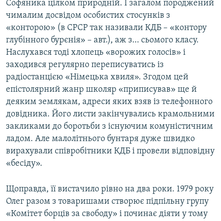
Софяника цілком природній. І загалом породжений
чималим досвідом особистих стосунків з
«конторою» (в СРСР так називали КДБ – «контору
глубінного бурєнія» – авт.), аж з… сьомого класу.
Наслухався тоді хлопець «ворожих голосів» і
заходився регулярно переписуватись із
радіостанцією «Німецька хвиля». Згодом цей
епістолярний жанр школяр «приписував» ще й
деяким землякам, адреси яких взяв із телефонного
довідника. Його листи закінчувались крамольними
закликами до боротьби з існуючим комуністичним
ладом. Але малолітнього бунтаря дуже швидко
вирахували співробітники КДБ і провели відповідну
«бесіду».
Щоправда, її вистачило рівно на два роки. 1979 року
Олег разом з товаришами створює підпільну групу
«Комітет борців за свободу» і починає діяти у тому