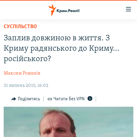
Доступність
посилання
Перейти
СУСПІЛЬСТВО
до
НОВИНИ
Заплив довжиною в життя. З
основного
ВОДА.КРИМ
матеріалу
Криму радянського до Криму...
ВІДЕО ТА ФОТО
Перейти
російського?
до
ПОЛІТИКА
основної
Максим Романів
БЛОГИ
навігації
Перейти
31 липень 2015, 16:02
ПОГЛЯД
до
ІНТЕРВ'Ю
Поділитись
Читати без VPN
пошуку
ВСЕ ЗА ДЕНЬ
СПЕЦПРОЕКТИ
ЯК ОБІЙТИ БЛОКУВАННЯ
ДЕПОРТАЦІЯ