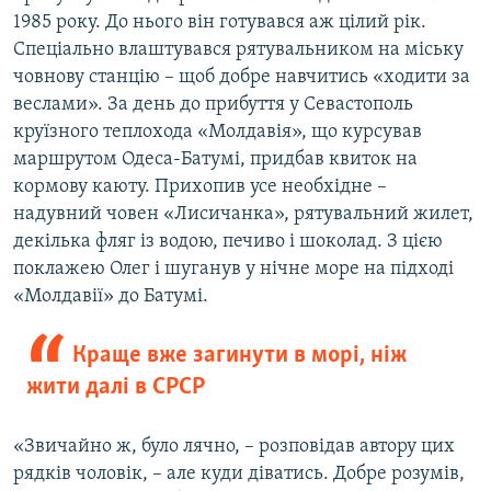
1985 року. До нього він готувався аж цілий рік.
Спеціально влаштувався рятувальником на міську
човнову станцію – щоб добре навчитись «ходити за
веслами». За день до прибуття у Севастополь
круїзного теплохода «Молдавія», що курсував
маршрутом Одеса-Батумі, придбав квиток на
кормову каюту. Прихопив усе необхідне –
надувний човен «Лисичанка», рятувальний жилет,
декілька фляг із водою, печиво і шоколад. З цією
поклажею Олег і шуганув у нічне море на підході
«Молдавії» до Батумі.
Краще вже загинути в морі, ніж
жити далі в СРСР
«Звичайно ж, було лячно, – розповідав автору цих
рядків чоловік, – але куди діватись. Добре розумів,