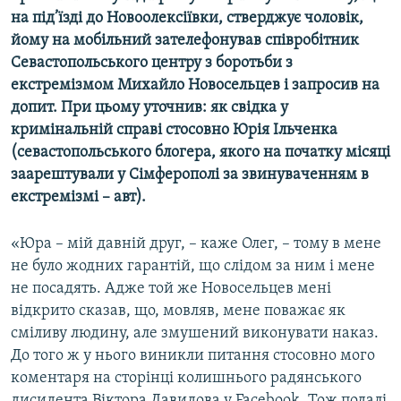
на під’їзді до Новоолексіївки, стверджує чоловік,
йому на мобільний зателефонував співробітник
Севастопольського центру з боротьби з
екстремізмом Михайло Новосельцев і запросив на
допит. При цьому уточнив: як свідка у
кримінальній справі стосовно Юрія Ільченка
(севастопольського блогера, якого на початку місяці
заарештували у Сімферополі за звинуваченням в
екстремізмі – авт).
«Юра – мій давній друг, – каже Олег, – тому в мене
не було жодних гарантій, що слідом за ним і мене
не посадять. Адже той же Новосельцев мені
відкрито сказав, що, мовляв, мене поважає як
сміливу людину, але змушений виконувати наказ.
До того ж у нього виникли питання стосовно мого
коментаря на сторінці колишнього радянського
дисидента Віктора Давидова у Facebook. Тож подалі