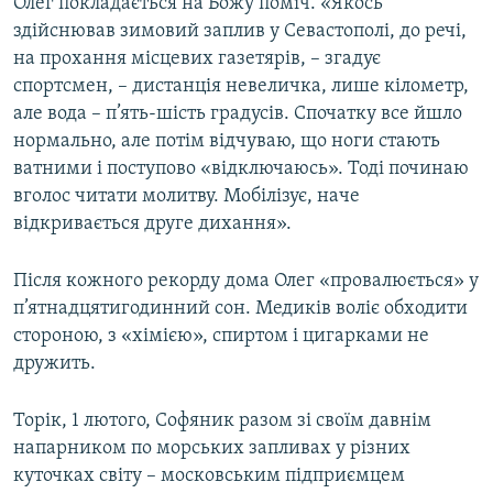
Олег покладається на Божу поміч. «Якось
здійснював зимовий заплив у Севастополі, до речі,
на прохання місцевих газетярів, – згадує
спортсмен, – дистанція невеличка, лише кілометр,
але вода – п’ять-шість градусів. Спочатку все йшло
нормально, але потім відчуваю, що ноги стають
ватними і поступово «відключаюсь». Тоді починаю
вголос читати молитву. Мобілізує, наче
відкривається друге дихання».
Після кожного рекорду дома Олег «провалюється» у
п’ятнадцятигодинний сон. Медиків воліє обходити
стороною, з «хімією», спиртом і цигарками не
дружить.
Торік, 1 лютого, Софяник разом зі своїм давнім
напарником по морських запливах у різних
куточках світу – московським підприємцем