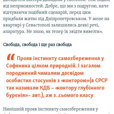
від неприємностей. Добре, що ми з подругою, наче
відчуваючи подібний сценарій, перед цим
придбали житло під Дніпропетровськом. У мене на
квартирі у Севастополі залишились деякі речі,
апаратура. Не знаю, як тепер їх звідти вивезти».
Свобода, свобода і ще раз свобода
Прояв інстинкту самозбереження у
Софяника цілком природній. І загалом
породжений чималим досвідом
особистих стосунків з «конторою» (в СРСР
так називали КДБ – «контору глубінного
бурєнія» – авт.), аж з… сьомого класу
Нинішній прояв інстинкту самозбереження у