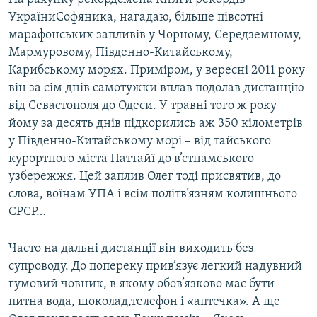
УкраїниСофяника, нагадаю, більше півсотні
марафонських запливів у Чорному, Середземному,
Мармуровому, Південно-Китайському,
Карибському морях. Приміром, у вересні 2011 року
він за сім днів самотужки вплав подолав дистанцію
від Севастополя до Одеси. У травні того ж року
йому за десять днів підкорились аж 350 кілометрів
у Південно-Китайському морі – від тайського
курортного міста Паттайї до в’єтнамського
узбережжя. Цей заплив Олег тоді присвятив, до
слова, воїнам УПА і всім політв’язням колишнього
СРСР…
Часто на дальні дистанції він виходить без
супроводу. До попереку прив’язує легкий надувний
гумовий човник, в якому обов’язково має бути
питна вода, шоколад,телефон і «аптечка». А ще