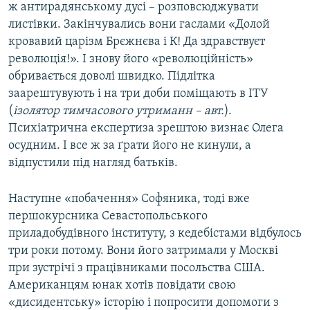
ж антирадянському дусі – розповсюджувати
листівки. Закінчувались вони гаслами «Долой
кровавий царізм Брєжнєва і К! Да здравствуєт
революція!». І знову його «революційність»
обривається доволі швидко. Підлітка
заарештувують і на три доби поміщають в ІТУ
(
ізолятор тимчасового утриманн – авт.
).
Психіатрична експертиза зрештою визнає Олега
осудним. І все ж за ґрати його не кинули, а
відпустили під нагляд батьків.
Наступне «побачення» Софяника, тоді вже
першокурсника Севастопольського
приладобудівного інституту, з кедебістами відбулось
три роки потому. Вони його затримали у Москві
при зустрічі з працівниками посольства США.
Американцям юнак хотів повідати свою
«дисидентську» історію і попросити допомоги з