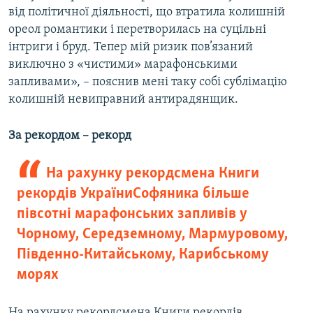
від політичної діяльності, що втратила колишній
ореол романтики і перетворилась на суцільні
інтриги і бруд. Тепер мій ризик пов’язаний
виключно з «чистими» марафонськими
запливами», – пояснив мені таку собі сублімацію
колишній невиправний антирадянщик.
За рекордом – рекорд
На рахунку рекордсмена Книги
рекордів УкраїниСофяника більше
півсотні марафонських запливів у
Чорному, Середземному, Мармуровому,
Південно-Китайському, Карибському
морях
На рахунку рекордсмена Книги рекордів