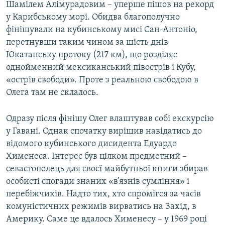
Шамілем Алімурадовим – уперше пішов на рекорд
у Карибському морі. Обидва благополучно
фінішували на кубинському мисі Сан-Антоніо,
перетнувши таким чином за шість днів
Юкатанську протоку (217 км), що розділяє
однойменний мексиканський півострів і Кубу,
«острів свободи». Проте з реальною свободою в
Олега там не склалось.
Одразу після фінішу Олег влаштував собі екскурсію
у Гавані. Однак спочатку вирішив навідатись до
відомого кубинського дисидента Едуардо
Хименеса. Інтерес був цілком предметний –
севастополець для своєї майбутньої книги збирав
особисті спогади знаних «в’язнів сумління» і
перебіжчиків. Надто тих, хто спромігся за часів
комуністичних режимів вирватись на Захід, в
Америку. Саме це вдалось Хименесу – у 1969 році