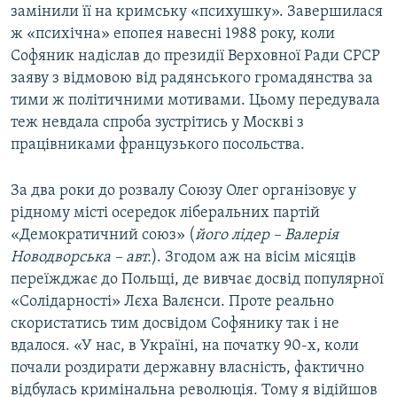
замінили її на кримську «психушку». Завершилася
ж «психічна» епопея навесні 1988 року, коли
Софяник надіслав до президії Верховної Ради СРСР
заяву з відмовою від радянського громадянства за
тими ж політичними мотивами. Цьому передувала
теж невдала спроба зустрітись у Москві з
працівниками французького посольства.
За два роки до розвалу Союзу Олег організовує у
рідному місті осередок ліберальних партій
«Демократичний союз» (
його лідер – Валерія
Новодворська – авт.
). Згодом аж на вісім місяців
переїжджає до Польщі, де вивчає досвід популярної
«Солідарності» Лєха Валєнси. Проте реально
скористатись тим досвідом Софянику так і не
вдалося. «У нас, в Україні, на початку 90-х, коли
почали роздирати державну власність, фактично
відбулась кримінальна революція. Тому я відійшов