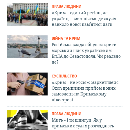
ПРАВА ЛЮДИНИ
«Крим – єдиний регіон, де
українці – меншість»: дискусія
навколо нової пам'ятної дати
ВІЙНА ТА КРИМ
Російська влада обіцяє закрити
морський шлях українським
БпЛА до Севастополя. Чи реально
це?
СУСПІЛЬСТВО
«Крим – не Росія»: маркетплейс
Ozon припинив прийом нових
замовлень на Кримському
півострові
ПРАВА ЛЮДИНИ
Мить – і ти шпигун. Як у
кримських судах розглядають