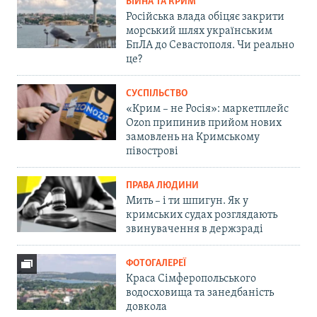
ВІЙНА ТА КРИМ
Російська влада обіцяє закрити
морський шлях українським
БпЛА до Севастополя. Чи реально
це?
СУСПІЛЬСТВО
«Крим – не Росія»: маркетплейс
Ozon припинив прийом нових
замовлень на Кримському
півострові
ПРАВА ЛЮДИНИ
Мить – і ти шпигун. Як у
кримських судах розглядають
звинувачення в держзраді
ФОТОГАЛЕРЕЇ
Краса Сімферопольського
водосховища та занедбаність
довкола