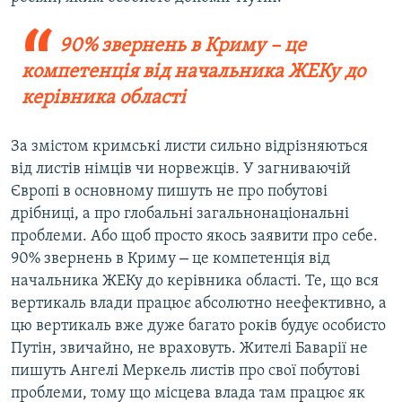
90% звернень в Криму – це
компетенція від начальника ЖЕКу до
керівника області
За змістом кримські листи сильно відрізняються
від листів німців чи норвежців. У загниваючій
Європі в основному пишуть не про побутові
дрібниці, а про глобальні загальнонаціональні
проблеми. Або щоб просто якось заявити про себе.
–
90% звернень в Криму
це компетенція від
начальника ЖЕКу до керівника області. Те, що вся
вертикаль влади працює абсолютно неефективно, а
цю вертикаль вже дуже багато років будує особисто
Путін, звичайно, не враховуть. Жителі Баварії не
пишуть Ангелі Меркель листів про свої побутові
проблеми, тому що місцева влада там працює як