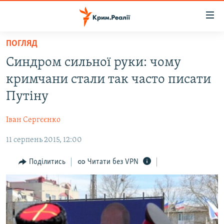
Доступність
посилання
Перейти
ПОГЛЯД
до
НОВИНИ
Синдром сильної руки: чому
основного
ВОДА.КРИМ
матеріалу
кримчани стали так часто писати
ВІДЕО ТА ФОТО
Перейти
Путіну
до
ПОЛІТИКА
основної
Іван Сергєєнко
БЛОГИ
навігації
Перейти
11 серпень 2015, 12:00
ПОГЛЯД
до
ІНТЕРВ'Ю
Поділитись
Читати без VPN
пошуку
ВСЕ ЗА ДЕНЬ
СПЕЦПРОЕКТИ
ЯК ОБІЙТИ БЛОКУВАННЯ
ДЕПОРТАЦІЯ