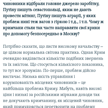
чиновники відібрали головне джерело заробітку,
Путіну пишуть севастопольці, яким не дають
провести мітинг, Путіну пишуть аграрії, у яких
проблем нині теж вагон з гіркою і т.д., і т.п. Чому ж
кримчани стали так часто направляти свої крики
про допомогу безпосередньо в Москву?
–
Потрібно сказати, що листи високому начальству
це цілком нормальна світова практика. Однак Крим
очевидно виділяється кількістю подібних звернень
та їх змістом. Що стосується кількісного показника,
то тут все зрозуміло. По-перше, проблем дійсно
вистачає. Низька якість управління і
–
корумпованість місцевих чиновників
це
найбільша проблема Криму. Мабуть, навіть високі
ціни і низькі за російськими мірками доходи так
не докучають кримчанину, як місцевий чиновник,
який примудряється перетворити на проблему