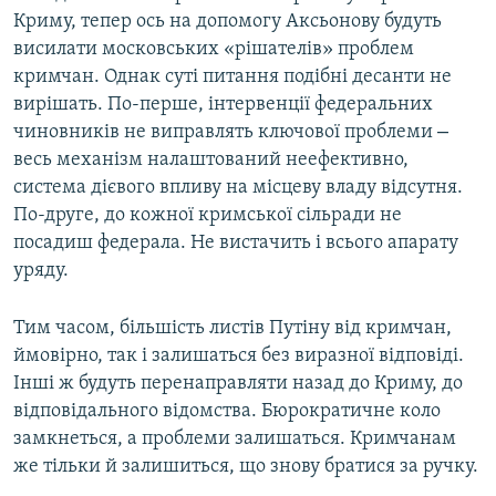
Криму, тепер ось на допомогу Аксьонову будуть
висилати московських «рішателів» проблем
кримчан. Однак суті питання подібні десанти не
вирішать. По-перше, інтервенції федеральних
–
чиновників не виправлять ключової проблеми
весь механізм налаштований неефективно,
система дієвого впливу на місцеву владу відсутня.
По-друге, до кожної кримської сільради не
посадиш федерала. Не вистачить і всього апарату
уряду.
Тим часом, більшість листів Путіну від кримчан,
ймовірно, так і залишаться без виразної відповіді.
Інші ж будуть перенаправляти назад до Криму, до
відповідального відомства. Бюрократичне коло
замкнеться, а проблеми залишаться. Кримчанам
же тільки й залишиться, що знову братися за ручку.