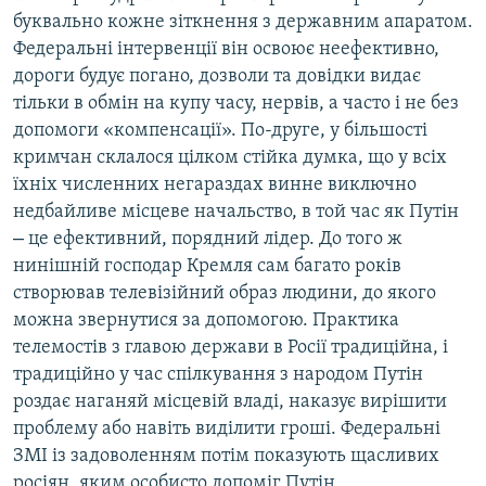
буквально кожне зіткнення з державним апаратом.
Федеральні інтервенції він освоює неефективно,
дороги будує погано, дозволи та довідки видає
тільки в обмін на купу часу, нервів, а часто і не без
допомоги «компенсації». По-друге, у більшості
кримчан склалося цілком стійка думка, що у всіх
їхніх численних негараздах винне виключно
недбайливе місцеве начальство, в той час як Путін
–
це ефективний, порядний лідер. До того ж
нинішній господар Кремля сам багато років
створював телевізійний образ людини, до якого
можна звернутися за допомогою. Практика
телемостів з главою держави в Росії традиційна, і
традиційно у час спілкування з народом Путін
роздає наганяй місцевій владі, наказує вирішити
проблему або навіть виділити гроші. Федеральні
ЗМІ із задоволенням потім показують щасливих
росіян, яким особисто допоміг Путін.