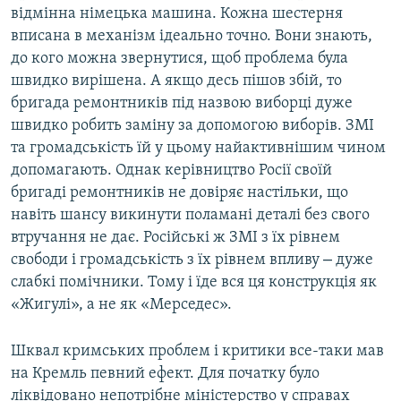
відмінна німецька машина. Кожна шестерня
вписана в механізм ідеально точно. Вони знають,
до кого можна звернутися, щоб проблема була
швидко вирішена. А якщо десь пішов збій, то
бригада ремонтників під назвою виборці дуже
швидко робить заміну за допомогою виборів. ЗМІ
та громадськість їй у цьому найактивнішим чином
допомагають. Однак керівництво Росії своїй
бригаді ремонтників не довіряє настільки, що
навіть шансу викинути поламані деталі без свого
втручання не дає. Російські ж ЗМІ з їх рівнем
–
свободи і громадськість з їх рівнем впливу
дуже
слабкі помічники. Тому і їде вся ця конструкція як
«Жигулі», а не як «Мерседес».
Шквал кримських проблем і критики все-таки мав
на Кремль певний ефект. Для початку було
ліквідовано непотрібне міністерство у справах