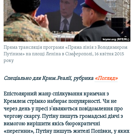
ВІДЕОУРОКИ «ELIFBE»
Русский
СВІДЧЕННЯ ОКУПАЦІЇ
Qırımtatar
УКРАЇНСЬКА ПРОБЛЕМА КРИМУ
ДОЛУЧАЙСЯ!
ІНФОГРАФІКА
Пряма трансляція програми «Пряма лінія з Володимиром
Путіним» на площі Леніна в Сімферополі, 16 квітня 2015
року
Усі сайти RFE/RL
Спеціально для Крим.Реалії, рубрика
«Погляд»
Епістолярний жанр спілкування кримчан з
Кремлем стрімко набирає популярності. Чи не
через день у пресі з'являються повідомлення про
чергову скаргу. Путіну пишуть громадські діячі з
вимогою вирішити якісь бюрократичні
«перегини», Путіну пишуть жителі Попівки, у яких