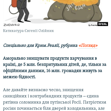
ВІДЕОУРОКИ «ELIFBE»
Русский
СВІДЧЕННЯ ОКУПАЦІЇ
Qırımtatar
УКРАЇНСЬКА ПРОБЛЕМА КРИМУ
ДОЛУЧАЙСЯ!
Катикатура Євгенії Олійник
ІНФОГРАФІКА
Спеціально для Крим.Реалії, рубрика
«Погляд»
Усі сайти RFE/RL
Аморально знищувати продукти харчування в
країні, де 5 млн. безпритульних дітей, де, тільки за
офіційними даними, 16 млн. громадян живуть за
межею бідності.
Але давайте визнаємо чесно, знищення
–
санкційних і контрабандних продуктів
єдина
рятівна соломинка для путінської Росії. Патріотизм
росіян починається біля дверей холодильника, але