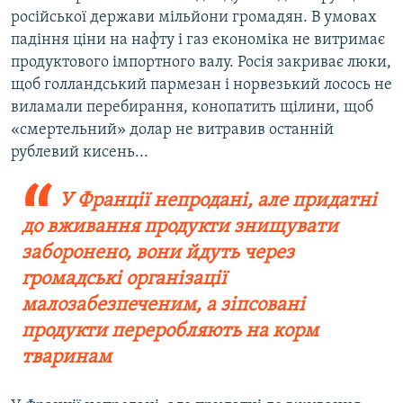
російської держави мільйони громадян. В умовах
падіння ціни на нафту і газ економіка не витримає
продуктового імпортного валу. Росія закриває люки,
щоб голландський пармезан і норвезький лосось не
виламали перебирання, конопатить щілини, щоб
«смертельний» долар не витравив останній
рублевий кисень...
У Франції непродані, але придатні
до вживання продукти знищувати
заборонено, вони йдуть через
громадські організації
малозабезпеченим, а зіпсовані
продукти переробляють на корм
тваринам