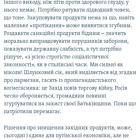
іншого виходу, ніж піти проти здорового глузду, у
нього немає. Потрібно рятувати підводний човен,
що тоне. Закуповувати продукти нема за що, навіть
маленьке «протікання» може виявитися згубним.
–
Роздавати санкційні продукти бідним
значить
морально виправдовувати порушників заборони,
показувати державну слабкість, а тут потрібно
рішуче, «з усією строгістю соціалістичної
законності», як в сталінські часи. Ми сильні як
ніколи! Шлунковий сік, який виділяється від згадки
про пармезан, гасять із пропагандистського
вогнегасника: це Захід повів торгову війну, Росія
чесно обороняється, громадяни повинні
згуртуватися на захист своєї Батьківщини. Поки що
патріотизм перемагає.
Рішення про знищення західних продуктів, може,
сьогодні і єдине для путінської економіки, але не