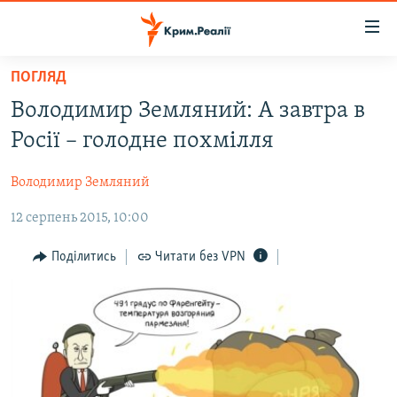
Доступність
посилання
Перейти
ПОГЛЯД
до
НОВИНИ
Володимир Земляний: А завтра в
основного
ВОДА.КРИМ
матеріалу
Росії – голодне похмілля
ВІДЕО ТА ФОТО
Перейти
до
Володимир Земляний
ПОЛІТИКА
основної
12 серпень 2015, 10:00
БЛОГИ
навігації
Перейти
ПОГЛЯД
Поділитись
Читати без VPN
до
ІНТЕРВ'Ю
пошуку
ВСЕ ЗА ДЕНЬ
СПЕЦПРОЕКТИ
ЯК ОБІЙТИ БЛОКУВАННЯ
ДЕПОРТАЦІЯ