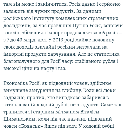
там він може і закінчитися. Росія давно і серйозно
залежить від чужих продуктів. За даними
російського Інституту комплексних стратегічних
досліджень, за час правління Путіна Росія, встаючи
–
з колін, збільшила імпорт продовольства в 6 разів
з 7 до 43 млрд. дол. У 2013 році майже половину
своїх доходів звичайні росіяни витрачали на
імпортні продукти харчування. Але це статистика
благополучного для Росії часу: стабільного рубля і
високої ціни на нафту і газ.
Економіка Росії, як підводний човен, здійснює
вимушене занурення на глибину. Коли всі люки
задраєно, про тих, хто випадково забарився в
затоплюваній ходовій рубці, не згадують. Саме так
трапилося зі старшим мічманом Віталієм
Шиманським, коли під час навчань підводний
човен «Брянськ» йшов під воду. У ходовій рубці