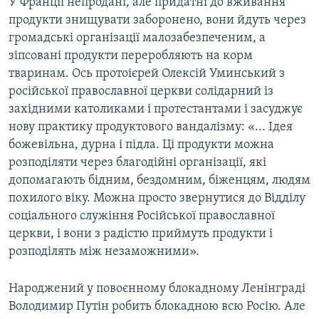
У Франції непродані, але придатні до вживання
продукти знищувати заборонено, вони йдуть через
громадські організації малозабезпеченим, а
зіпсовані продукти переробляють на корм
тваринам. Ось протоієрей Олексій Уминський з
російської православної церкви солідарний із
західними католиками і протестантами і засуджує
нову практику продуктового вандалізму: «... Ідея
божевільна, дурна і підла. Ці продукти можна
розподіляти через благодійні організації, які
допомагають бідним, бездомним, біженцям, людям
похилого віку. Можна просто звернутися до Відділу
соціального служіння Російської православної
церкви, і вони з радістю приймуть продукти і
розподілять між незаможними».
Народжений у повоєнному блокадному Ленінграді
Володимир Путін робить блокадною всю Росію. Але