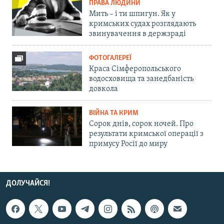
ПРАВА ЛЮДИНИ
Мить – і ти шпигун. Як у
кримських судах розглядають
звинувачення в держзраді
ФОТОГАЛЕРЕЇ
Краса Сімферопольського
водосховища та занедбаність
довкола
ВІЙНА ТА КРИМ
Сорок днів, сорок ночей. Про
результати кримської операції з
примусу Росії до миру
ДОЛУЧАЙСЯ!