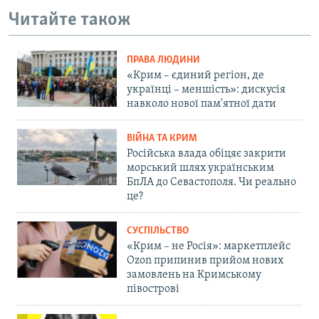
Читайте також
ПРАВА ЛЮДИНИ
«Крим – єдиний регіон, де
українці – меншість»: дискусія
навколо нової пам'ятної дати
ВІЙНА ТА КРИМ
Російська влада обіцяє закрити
морський шлях українським
БпЛА до Севастополя. Чи реально
це?
СУСПІЛЬСТВО
«Крим – не Росія»: маркетплейс
Ozon припинив прийом нових
замовлень на Кримському
півострові