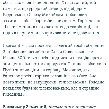
обов'язково рятівне рішення. Хто старший, той
пам'ятає, що урядовий стілець під лідером
Радянського Союзу Михайлом Горбачовим
захитався після боротьби з пияцтвом. Горбачов не
тільки зменшив надходження до скарбниці, він
підняв першу хвилю прихованого невдоволення.
Сьогодні Росією прокотився легкий гомін обурення.
З ініціативи активістки Ольги Савельєвої вже
більше 300 тисяч росіян підписали петицію проти
знищення імпортних продуктів. Раніше завбачливо
Путін знизив ціни на горілку. Можливо, для
багатьох росіян горілка головніша за м'ясо. Але
довго жити, не закушуючи, теж не можна. Голодне
похмілля буває не тільки важким, але й страшно
голодним ...
Володимир Земляний
,
письменник, журналіст