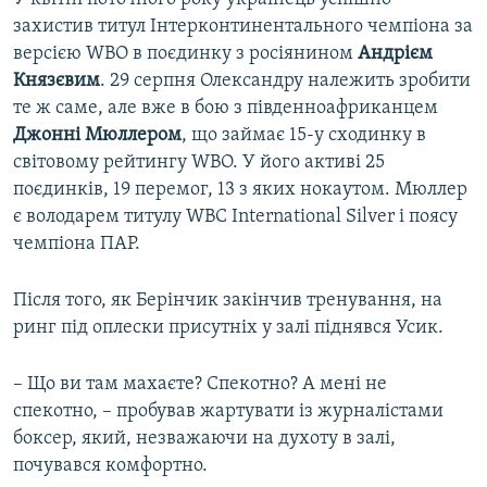
захистив титул Інтерконтинентального чемпіона за
версією WBO в поєдинку з росіянином
Андрієм
Князєвим
. 29 серпня Олександру належить зробити
те ж саме, але вже в бою з південноафриканцем
Джонні Мюллером
, що займає 15-у сходинку в
світовому рейтингу WBO. У його активі 25
поєдинків, 19 перемог, 13 з яких нокаутом. Мюллер
є володарем титулу WBC International Silver і поясу
чемпіона ПАР.
Після того, як Берінчик закінчив тренування, на
ринг під оплески присутніх у залі піднявся Усик.
– Що ви там махаєте? Спекотно? А мені не
спекотно, – пробував жартувати із журналістами
боксер, який, незважаючи на духоту в залі,
почувався комфортно.