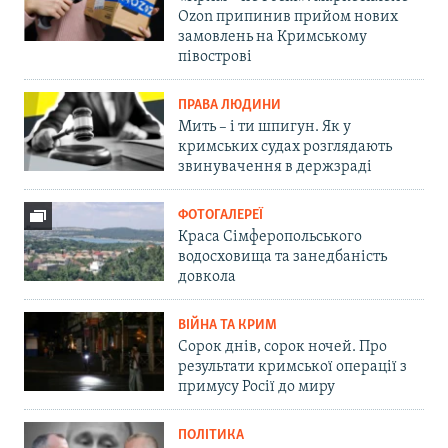
Ozon припинив прийом нових
замовлень на Кримському
півострові
ПРАВА ЛЮДИНИ
Мить – і ти шпигун. Як у
кримських судах розглядають
звинувачення в держзраді
ФОТОГАЛЕРЕЇ
Краса Сімферопольського
водосховища та занедбаність
довкола
ВІЙНА ТА КРИМ
Сорок днів, сорок ночей. Про
результати кримської операції з
примусу Росії до миру
ПОЛІТИКА