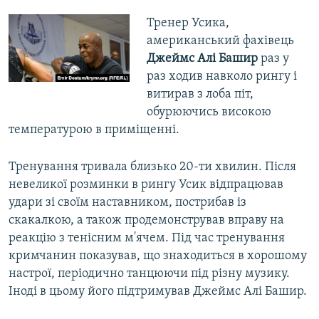
Тренер Усика,
американський фахівець
Джеймс Алі Башир
раз у
раз ходив навколо рингу і
витирав з лоба піт,
обурюючись високою
температурою в приміщенні.
Тренування тривала близько 20-ти хвилин. Після
невеликої розминки в рингу Усик відпрацював
удари зі своїм наставником, пострибав із
скакалкою, а також продемонстрував вправу на
реакцію з тенісним м'ячем. Під час тренування
кримчанин показував, що знаходиться в хорошому
настрої, періодично танцюючи під різну музику.
Іноді в цьому його підтримував Джеймс Алі Башир.