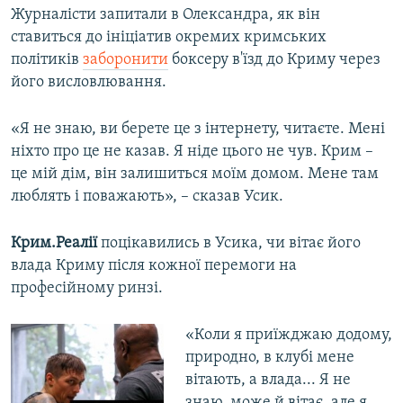
Журналісти запитали в Олександра, як він
ставиться до ініціатив окремих кримських
політиків
заборонити
боксеру в'їзд до Криму через
його висловлювання.
«Я не знаю, ви берете це з інтернету, читаєте. Мені
ніхто про це не казав. Я ніде цього не чув. Крим –
це мій дім, він залишиться моїм домом. Мене там
люблять і поважають», – сказав Усик.
Крим.Реалії
поцікавились в Усика, чи вітає його
влада Криму після кожної перемоги на
професійному ринзі.
«Коли я приїжджаю додому,
природно, в клубі мене
вітають, а влада... Я не
знаю, може й вітає, але я