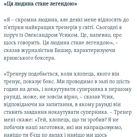
«Ця людина стане легендою»
«Я – скромна людина, але деякі мене відносять до
п'ятірки найкращих тренерів у світі. Сьогодні я
поруч із Олександром Усиком. Це, напевно, про
щось говорить. Ця людина стане легендою», –
сказав журналістам Башир, характеризуючи
кримського боксера.
«Тренеру подобається, коли хлопець, якого він
тренує, показує бокс. Ми проводимо в залі по шість
годин на день, і нокаутувати суперника в першому
раунді, може, не зовсім вірно, – сказав Усик,
відповідаючи на запитання, в якому раунді він
ставить завдання нокаутувати суперника. – Тренер
мені скаже: «Гей, хлопець, що ти зробив? Я не
побачив наші заготовки, які ми напрацьовуємо,
навіщо ти б'єш по лапах і навіщо ми щось