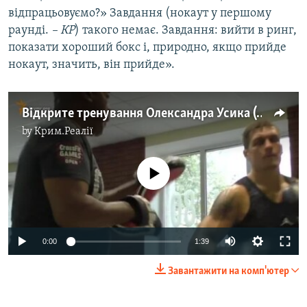
відпрацьовуємо?» Завдання (нокаут у першому
раунді.
– КР
) такого немає. Завдання: вийти в ринг,
показати хороший бокс і, природно, якщо прийде
нокаут, значить, він прийде».
Відкрите тренування Олександра Усика (відео)
by
Крим.Реалії
No media source currently available
0:00
1:39
Завантажити на комп'ютер