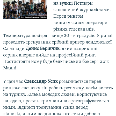
на вулиці Петлюри
заповнений журналістами.
Перед рингом
вишикувалися оператори
різних телеканалів.
Температура повітря – вище 30-ти градусів. У ринзі
проводить тренування срібний призер лондонської
Олімпіади
Денис Берінчик
, який наприкінці
серпня вперше вийде на професійний ринг.
Протистояти йому буде бельгійський боксер Тарік
Мадні.
У цей час
Олександр Усик
розминається перед
рингом: спочатку він робить розтяжку, потім висить
на турніку. Кілька молодих людей, користуючись
нагодою, просять кримчанина сфотографуватися з
ними. Відкриті тренування Усика перед
відповідальним поєдинком вже стали доброю