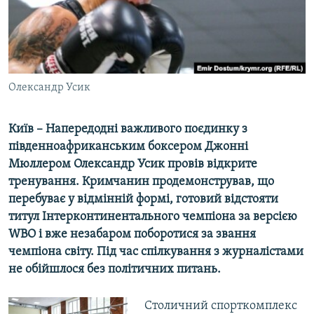
ВІДЕОУРОКИ «ELIFBE»
Русский
СВІДЧЕННЯ ОКУПАЦІЇ
Qırımtatar
УКРАЇНСЬКА ПРОБЛЕМА КРИМУ
ДОЛУЧАЙСЯ!
Олександр Усик
ІНФОГРАФІКА
Київ – Напередодні важливого поєдинку з
південноафриканським боксером Джонні
Усі сайти RFE/RL
Мюллером Олександр Усик провів відкрите
тренування. Кримчанин продемонстрував, що
перебуває у відмінній формі, готовий відстояти
титул Інтерконтинентального чемпіона за версією
WBO і вже незабаром поборотися за звання
чемпіона світу. Під час спілкування з журналістами
не обійшлося без політичних питань.
Столичний спорткомплекс