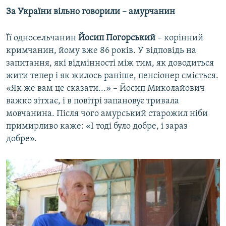
За України вільно говорили – амурчанин
Її односельчанин
Йосип Погорський
– корінний
кримчанин, йому вже 86 років. У відповідь на
запитання, які відмінності між тим, як доводиться
жити тепер і як жилось раніше, пенсіонер сміється.
«Як же вам це сказати...» – Йосип Миколайович
важко зітхає, і в повітрі запановує тривала
мовчанина. Після чого амурський старожил ніби
примирливо каже: «І тоді було добре, і зараз
добре».