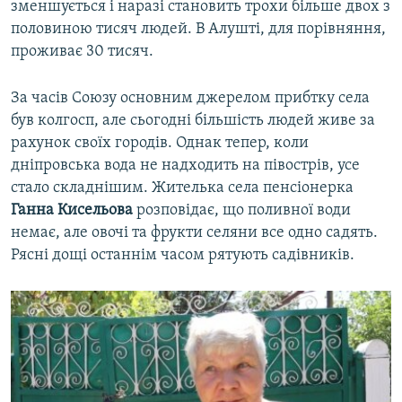
зменшується і наразі становить трохи більше двох з
половиною тисяч людей. В Алушті, для порівняння,
проживає 30 тисяч.
За часів Союзу основним джерелом прибтку села
був колгосп, але сьогодні більшість людей живе за
рахунок своїх городів. Однак тепер, коли
дніпровська вода не надходить на півострів, усе
стало складнішим. Жителька села пенсіонерка
Ганна Кисельова
розповідає, що поливної води
немає, але овочі та фрукти селяни все одно садять.
Рясні дощі останнім часом рятують садівників.