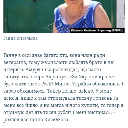
Ганна Кисельова
Ганну в селі знає багато хто, вона член ради
ветеранів, тому журналісти люблять брати в неї
інтерв'ю. Амурчанка розповідає, що часто
запитують її «про Україну». «За України краще
було жити чи за Росії? Ми і за України обходились, і
зараз обходимось. Тепер легше, звісно. У мене
пенсія, якщо я там отримувала тисячу гривень і в
мене все йшло, я не могла нічого купити, то тепер я
отримую дев'ять тисяч рублів і мені вистачає», –
розповідає Ганна Кисельова.