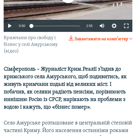
ВІДЕОУРОКИ «ELIFBE»
Русский
СВІДЧЕННЯ ОКУПАЦІЇ
Qırımtatar
0:00
2:55
УКРАЇНСЬКА ПРОБЛЕМА КРИМУ
ДОЛУЧАЙСЯ!
Кримчани про свободу і
ІНФОГРАФІКА
Завантажити на комп'ютер
бізнес у селі Амурському
(відео)
Усі сайти RFE/RL
Сімферополь – Журналіст Крим.Реалії з'їздив до
кримського села Амурського, щоб подивитись, як
живуть кримчани подалі від великих міст. І
побачив, як селяни радіють пенсіям, порівнюють
нинішню Росію із СРСР, нарікають на проблеми з
водою і кажуть, що «бізнес помер».
Село Амурське розташоване в центральній степовій
частині Криму. Його населення останніми роками