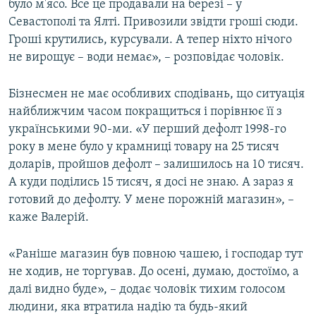
було м'ясо. Все це продавали на березі – у
Севастополі та Ялті. Привозили звідти гроші сюди.
Гроші крутились, курсували. А тепер ніхто нічого
не вирощує – води немає», – розповідає чоловік.
Бізнесмен не має особливих сподівань, що ситуація
найближчим часом покращиться і порівнює її з
українськими 90-ми. «У перший дефолт 1998-го
року в мене було у крамниці товару на 25 тисяч
доларів, пройшов дефолт – залишилось на 10 тисяч.
А куди поділись 15 тисяч, я досі не знаю. А зараз я
готовий до дефолту. У мене порожній магазин», –
каже Валерій.
«Раніше магазин був повною чашею, і господар тут
не ходив, не торгував. До осені, думаю, достоїмо, а
далі видно буде», – додає чоловік тихим голосом
людини, яка втратила надію та будь-який