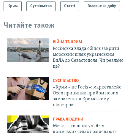
Крим
Суспільство
Статті
Головне за добу
Читайте також
ВІЙНА ТА КРИМ
Російська влада обіцяє закрити
морський шлях українським
БпЛА до Севастополя. Чи реально
це?
СУСПІЛЬСТВО
«Крим – не Росія»: маркетплейс
Ozon припинив прийом нових
замовлень на Кримському
півострові
ПРАВА ЛЮДИНИ
Мить – і ти шпигун. Як у
кримських судах розглядають