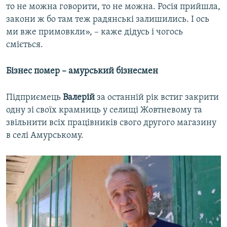
то не можна говорити, то не можна. Росія прийшла,
закони ж бо там теж радянські залишились. І ось
ми вже примовкли», – каже дідусь і чогось
сміється.
Бізнес помер – амурський бізнесмен
Підприємець
Валерій
за останній рік встиг закрити
одну зі своїх крамниць у селищі Жовтневому та
звільнити всіх працівників свого другого магазину
в селі Амурському.