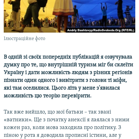
ВІДЕОУРОКИ «ELIFBE»
Русский
СВІДЧЕННЯ ОКУПАЦІЇ
Qırımtatar
УКРАЇНСЬКА ПРОБЛЕМА КРИМУ
ДОЛУЧАЙСЯ!
Ілюстраційне фото
ІНФОГРАФІКА
В одній зі своїх попередніх публікацій я озвучувала
думку про те, що внутрішній туризм міг би склеїти
Усі сайти RFE/RL
Україну і дати можливість людям з різних регіонів
пізнати один одного і вивітрити з голови ті міфи,
які там оселилися. Цього літа у мене з'явилася
можливість цю теорію перевірити.
Так вже вийшло, що мої батьки – так звані
«ватники». Ще з початку анексії я лаялася з ними
кожен раз, коли мова заходила про політику. З
піною у рота я доводила прописні істини, але у