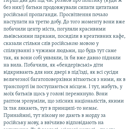
Перші два дні під час розмов про політику (куди ж
без них!) батьки продовжували сипати цитатами
російської пропаганди. Просвітлення почало
наступати на третю добу. До того моменту вони вже
побачили центр міста, погуляли красивими
львівськими парками, посиділи в креативних кафе,
сказали стільки слів російською мовою у
спілкуванні з чужими людьми, що будь тут саме
так, як вони собі уявляли, їх би вже давно підняли
на вила. Побачили, як «бендерівські» діти
відкривають для них двері в під'їзді, як всі сусіди
величезної багатоповерхівки вітаються з ними, як в
транспорті їм поступаються місцем. І тут, мабуть, у
моїх батьків щось у голові перемкнуло. Вони
раптом зрозуміли, що злісних націоналістів, якими
їх так лякають, тут в принципі-то немає.
Принаймні, тут нікому не дають в морду за
російську мову, а ввічливо відповідають на