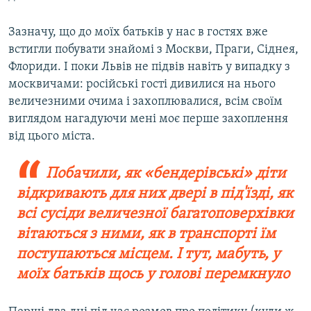
Зазначу, що до моїх батьків у нас в гостях вже
встигли побувати знайомі з Москви, Праги, Сіднея,
Флориди. І поки Львів не підвів навіть у випадку з
москвичами: російські гості дивилися на нього
величезними очима і захоплювалися, всім своїм
виглядом нагадуючи мені моє перше захоплення
від цього міста.
Побачили, як «бендерівські» діти
відкривають для них двері в під'їзді, як
всі сусіди величезної багатоповерхівки
вітаються з ними, як в транспорті їм
поступаються місцем. І тут, мабуть, у
моїх батьків щось у голові перемкнуло