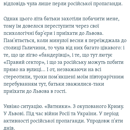
відповідь чула лише перли російської пропаганди.
Однак цього літа батьки захотіли побачити мене,
тому їм довелося переступити через свої
психологічні бар'єри і приїхати до Львова.
Пам'ятається, коли минулої весни я переїжджала до
столиці Галичини, то чула від них багато цікавого: і
те, що це лігво «бандерівці», і те, що тут лютує
«Правий сектор», і що за російську можуть побити
прямо на вулиці... І от, незважаючи на всі
стереотипи, трохи пом'якшені моїм півторарічним
перебуванням тут, батьки зважилися-таки
приїхати до Львова в гості.
Уявімо ситуацію. «Ватники». З окупованого Криму.
У Львові. Під час війни Росії та України. У період
активності російської пропаганди. Упродовж п'яти
днів.