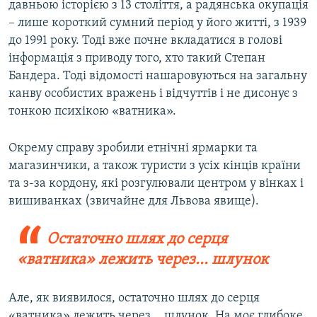
давньою історією з 13 століття, а радянська окупація
– лише короткий сумний період у його житті, з 1939
до 1991 року. Тоді вже почне вкладатися в голові
інформація з приводу того, хто такий Степан
Бандера. Тоді відомості нашаровуються на загальну
канву особистих вражень і відчуттів і не дисонує з
тонкою психікою «ватника».
Окрему справу зробили етнічні ярмарки та
магазинчики, а також туристи з усіх кінців країни
та з-за кордону, які розгулювали центром у вінках і
вишиванках (звичайне для Львова явище).
Остаточно шлях до серця
«ватника» лежить через... шлунок
Але, як виявилося, остаточно шлях до серця
«ватника» лежить через... шлунок. На моє глибоке