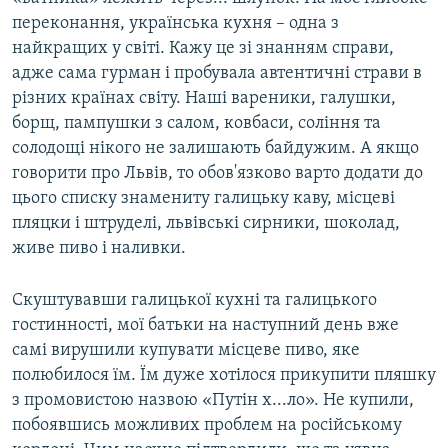
переконання, українська кухня – одна з
найкращих у світі. Кажу це зі знанням справи,
адже сама гурман і пробувала автентичні страви в
різних країнах світу. Наші вареники, галушки,
борщ, пампушки з салом, ковбаси, соління та
солодощі нікого не залишають байдужим. А якщо
говорити про Львів, то обов'язково варто додати до
цього списку знамениту галицьку каву, місцеві
пляцки і штруделі, львівські сирники, шоколад,
живе пиво і наливки.
Скуштувавши галицької кухні та галицького
гостинності, мої батьки на наступний день вже
самі вирушили купувати місцеве пиво, яке
полюбилося їм. Їм дуже хотілося прикупити пляшку
з промовистою назвою «Путін х...ло». Не купили,
побоявшись можливих проблем на російському