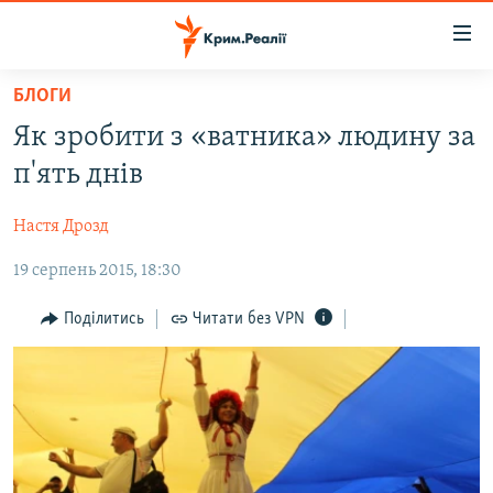
Доступність
посилання
Перейти
БЛОГИ
до
НОВИНИ
Як зробити з «ватника» людину за
основного
ВОДА.КРИМ
матеріалу
п'ять днів
ВІДЕО ТА ФОТО
Перейти
до
Настя Дрозд
ПОЛІТИКА
основної
19 серпень 2015, 18:30
БЛОГИ
навігації
Перейти
ПОГЛЯД
Поділитись
Читати без VPN
до
ІНТЕРВ'Ю
пошуку
ВСЕ ЗА ДЕНЬ
СПЕЦПРОЕКТИ
ЯК ОБІЙТИ БЛОКУВАННЯ
ДЕПОРТАЦІЯ