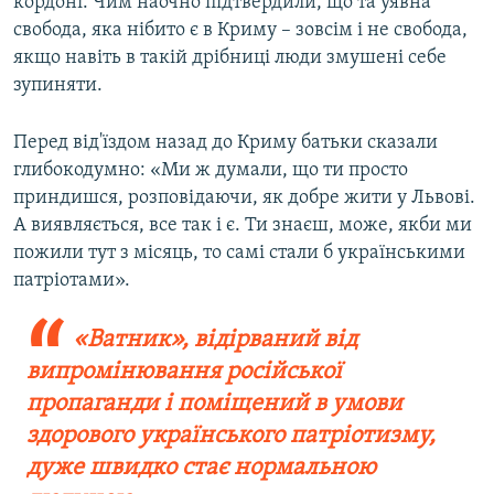
кордоні. Чим наочно підтвердили, що та уявна
свобода, яка нібито є в Криму – зовсім і не свобода,
якщо навіть в такій дрібниці люди змушені себе
зупиняти.
Перед від'їздом назад до Криму батьки сказали
глибокодумно: «Ми ж думали, що ти просто
приндишся, розповідаючи, як добре жити у Львові.
А виявляється, все так і є. Ти знаєш, може, якби ми
пожили тут з місяць, то самі стали б українськими
патріотами».
«Ватник», відірваний від
випромінювання російської
пропаганди і поміщений в умови
здорового українського патріотизму,
дуже швидко стає нормальною