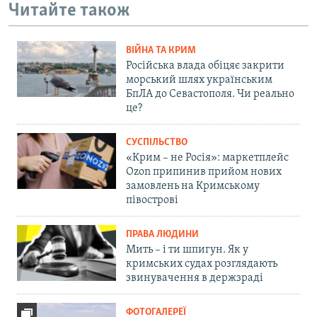
Читайте також
ВІЙНА ТА КРИМ
Російська влада обіцяє закрити
морський шлях українським
БпЛА до Севастополя. Чи реально
це?
СУСПІЛЬСТВО
«Крим – не Росія»: маркетплейс
Ozon припинив прийом нових
замовлень на Кримському
півострові
ПРАВА ЛЮДИНИ
Мить – і ти шпигун. Як у
кримських судах розглядають
звинувачення в держзраді
ФОТОГАЛЕРЕЇ