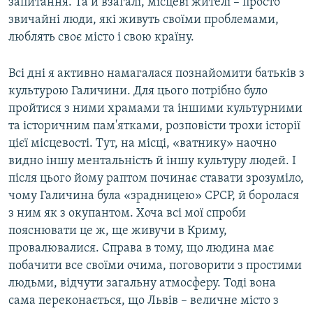
запитання. Та й взагалі, місцеві жителі – просто
звичайні люди, які живуть своїми проблемами,
люблять своє місто і свою країну.
Всі дні я активно намагалася познайомити батьків з
культурою Галичини. Для цього потрібно було
пройтися з ними храмами та іншими культурними
та історичним пам'ятками, розповісти трохи історії
цієї місцевості. Тут, на місці, «ватнику» наочно
видно іншу ментальність й іншу культуру людей. І
після цього йому раптом починає ставати зрозуміло,
чому Галичина була «зрадницею» СРСР, й боролася
з ним як з окупантом. Хоча всі мої спроби
пояснювати це ж, ще живучи в Криму,
провалювалися. Справа в тому, що людина має
побачити все своїми очима, поговорити з простими
людьми, відчути загальну атмосферу. Тоді вона
сама переконається, що Львів – величне місто з