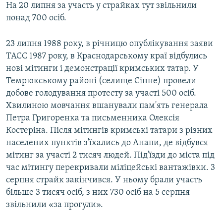
На 20 липня за участь у страйках тут звільнили
понад 700 осіб.
23 липня 1988 року, в річницю опублікування заяви
ТАСС 1987 року, в Краснодарському краї відбулись
нові мітинги і демонстрації кримських татар. У
Темрюкському районі (селище Сінне) провели
добове голодування протесту за участі 500 осіб.
Хвилиною мовчання вшанували пам'ять генерала
Петра Григоренка та письменника Олексія
Костеріна. Після мітингів кримські татари з різних
населених пунктів з'їхались до Анапи, де відбувся
мітинг за участі 2 тисяч людей. Під'їзди до міста під
час мітингу перекривали міліцейські вантажівки. 3
серпня страйк закінчився. У ньому брали участь
більше 3 тисяч осіб, з них 730 осіб на 5 серпня
звільнили «за прогули».