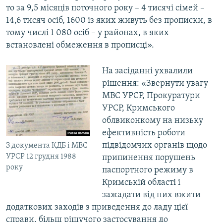
то за 9,5 місяців поточного року – 4 тисячі сімей –
14,6 тисяч осіб, 1600 із яких живуть без прописки, в
тому числі 1 080 осіб – у районах, в яких
встановлені обмеження в прописці».
На засіданні ухвалили
рішення: «Звернути увагу
МВС УРСР, Прокуратури
УРСР, Кримського
облвиконкому на низьку
ефективність роботи
підвідомчих органів щодо
З документа КДБ і МВС
УРСР 12 грудня 1988
припинення порушень
року
паспортного режиму в
Кримській області і
зажадати від них вжити
додаткових заходів з приведення до ладу цієї
справи, більш рішучого застосування до