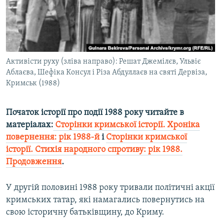
ВІДЕОУРОКИ «ELIFBE»
Русский
СВІДЧЕННЯ ОКУПАЦІЇ
Qırımtatar
УКРАЇНСЬКА ПРОБЛЕМА КРИМУ
ДОЛУЧАЙСЯ!
Активісти руху (зліва направо): Решат Джемілєв, Ульвіє
ІНФОГРАФІКА
Аблаєва, Шефіка Консул і Різа Абдуллаєв на святі Дервіза,
Кримськ (1988)
Усі сайти RFE/RL
Початок історії про події 1988 року читайте в
матеріалах:
Сторінки кримської історії. Хроніка
повернення: рік 1988-й
і
Сторінки кримської
історії. Стихія народного спротиву: рік 1988.
Продовження
.
У другій половині 1988 року тривали політичні акції
кримських татар, які намагались повернутись на
свою історичну батьківщину, до Криму.