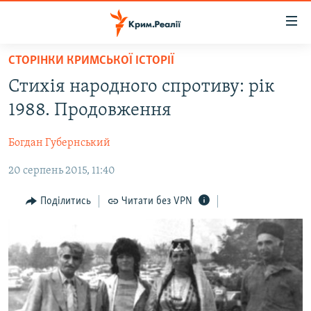
Доступність
посилання
Перейти
СТОРІНКИ КРИМСЬКОЇ ІСТОРІЇ
до
НОВИНИ
Стихія народного спротиву: рік
основного
ВОДА.КРИМ
матеріалу
1988. Продовження
ВІДЕО ТА ФОТО
Перейти
до
Богдан Губернський
ПОЛІТИКА
основної
20 серпень 2015, 11:40
БЛОГИ
навігації
Перейти
ПОГЛЯД
Поділитись
Читати без VPN
до
ІНТЕРВ'Ю
пошуку
ВСЕ ЗА ДЕНЬ
СПЕЦПРОЕКТИ
ЯК ОБІЙТИ БЛОКУВАННЯ
ДЕПОРТАЦІЯ