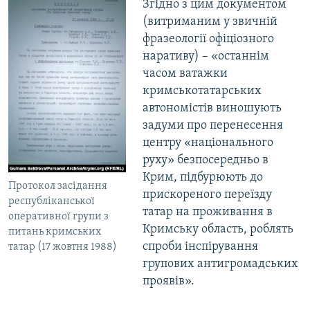
Згідно з цим документом
(витриманим у звичній
фразеології офіціозного
наративу) – «останнім
часом ватажки
кримськотатарських
автономістів виношують
задуми про перенесення
центру «національного
руху» безпосередньо в
Крим, підбурюють до
Протокол засідання
прискореного переїзду
республіканської
татар на проживання в
оперативної групи з
Кримську область, роблять
питань кримських
спроби інспірування
татар (17 жовтня 1988)
групових антигромадських
проявів».