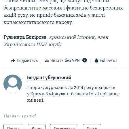
Таким чином, 1988 рік, що минув під знаком
безпрецедентно масових і фактично безперервних
акцій руху, не приніс бажаних змін у житті
кримськотатарського народу.​
Гульнара Бекірова
,
кримський історик, член
Українського ПЕН-клубу
Поділитись
Читати без VPN
Follow us
Богдан Губернський
Історик, журналіст. До 2014 року працював
у Криму. З міркувань безпеки ім'я і прізвище
змінені.
This item is part of
Погляд
Крим
Суспільство
Статті