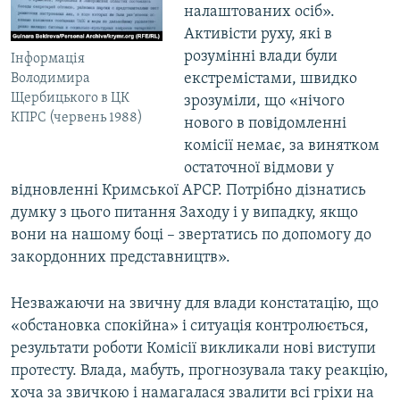
налаштованих осіб».
Активісти руху, які в
розумінні влади були
Інформація
екстремістами, швидко
Володимира
Щербицького в ЦК
зрозуміли, що «нічого
КПРС (червень 1988)
нового в повідомленні
комісії немає, за винятком
остаточної відмови у
відновленні Кримської АРСР. Потрібно дізнатись
думку з цього питання Заходу і у випадку, якщо
вони на нашому боці – звертатись по допомогу до
закордонних представництв».
Незважаючи на звичну для влади констатацію, що
«обстановка спокійна» і ситуація контролюється,
результати роботи Комісії викликали нові виступи
протесту. Влада, мабуть, прогнозувала таку реакцію,
хоча за звичкою і намагалася звалити всі гріхи на