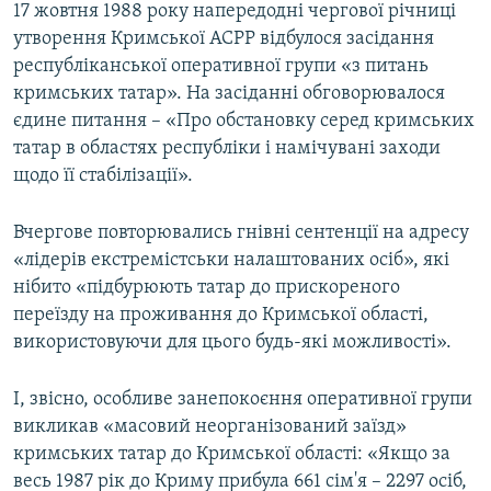
17 жовтня 1988 року напередодні чергової річниці
утворення Кримської АСРР відбулося засідання
республіканської оперативної групи «з питань
кримських татар». На засіданні обговорювалося
єдине питання – «Про обстановку серед кримських
татар в областях республіки і намічувані заходи
щодо її стабілізації».
Вчергове повторювались гнівні сентенції на адресу
«лідерів екстремістськи налаштованих осіб», які
нібито «підбурюють татар до прискореного
переїзду на проживання до Кримської області,
використовуючи для цього будь-які можливості».
І, звісно, особливе занепокоєння оперативної групи
викликав «масовий неорганізований заїзд»
кримських татар до Кримської області: «Якщо за
весь 1987 рік до Криму прибула 661 сім'я – 2297 осіб,