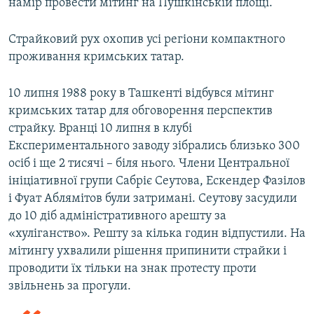
намір провести мітинг на Пушкінській площі.
Страйковий рух охопив усі регіони компактного
проживання кримських татар.
10 липня 1988 року в Ташкенті відбувся мітинг
кримських татар для обговорення перспектив
страйку. Вранці 10 липня в клубі
Експериментального заводу зібрались близько 300
осіб і ще 2 тисячі – біля нього. Члени Центральної
ініціативної групи Сабріє Сеутова, Ескендер Фазілов
і Фуат Аблямітов були затримані. Сеутову засудили
до 10 діб адміністративного арешту за
«хуліганство». Решту за кілька годин відпустили. На
мітингу ухвалили рішення припинити страйки і
проводити їх тільки на знак протесту проти
звільнень за прогули.