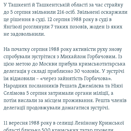
У Ташкенті й Ташкентській області за час страйку
до 5 серпня звільнили 216 осіб. Звільнені оскаржили
це рішення в суді. 12 серпня 1988 року в суді в
Янгіюлі розглянули 7 таких позовів, жоден із яких
не задовольнили.
На початку серпня 1988 року активісти руху знову
спробували зустрітися з Михайлом Горбачовим. Із
цією метою до Москви прибула кримськотатарська
делегація у складі приблизно 30 чоловік. У зустрічі
їм відмовили – «через зайнятість Горбачова».
Народних посланників Решата Джемілєва та Ніязі
Селімова 5 серпня затримали органи міліції, а
потім вислали за місцем проживання. Решта членів
делегації продовжували домагатися зустрічі.
11 вересня 1988 року в селищі Леніному Кримської
області близько 500 кримських татар провели