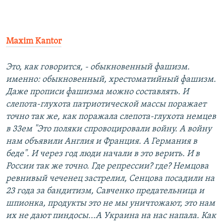
Maxim Kantor
Это, как говорится, - обыкновенный фашизм.
именно: обыкновенный, хрестоматийный фашизм.
Даже прописи фашизма можно составлять. И
слепота-глухота патриотической массы поражает
точно так же, как поражала слепота-глухота немцев
в 33ем "Это поляки спровоцировали войну. А войну
нам объявили Англия и Франция. А Германия в
беде". И через год люди начали в это верить. И в
России так же точно. Где репрессии? где? Немцова
ревнивый чеченец застрелил, Сенцова посадили на
23 года за бандитизм, Савченко предательница и
шпионка, продукты это не мы уничтожают, это нам
их не дают пиндосы...А Украина на нас напала. Как