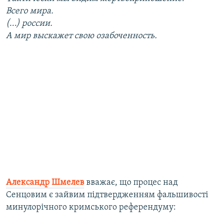
Всего мира.
(...) россии.
А мир выскажет свою озабоченность.
Александр Шмелев
вважає, що процес над
Сенцовим є зайвим підтвердженням фальшивості
минулорічного кримського референдуму: