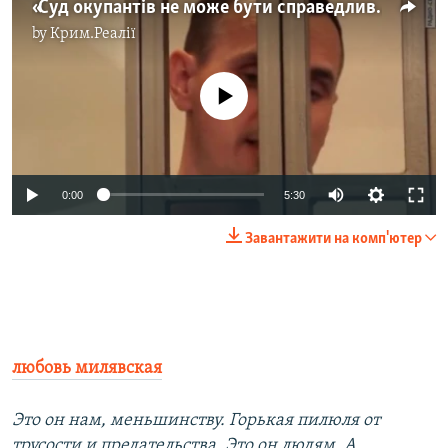
«Суд окупантів не може бути справедливим», – Олег Сенцов
by
Крим.Реалії
No media source currently available
0:00
5:30
Завантажити на комп'ютер
любовь милявская
Это он нам, меньшинству. Горькая пилюля от
трусости и предательства. Это он людям. А