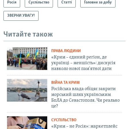
Росія
Суспільство
Статті
Головне за добу
ЗВЕРНИ УВАГУ!
Читайте також
ПРАВА ЛЮДИНИ
«Крим – єдиний регіон, де
українці – меншість»: дискусія
навколо нової пам'ятної дати
ВІЙНА ТА КРИМ
Російська влада обіцяє закрити
морський шлях українським
БпЛА до Севастополя. Чи реально
це?
СУСПІЛЬСТВО
«Крим – не Росія»: маркетплейс