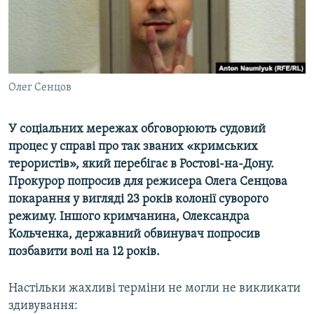
ВІДЕОУРОКИ «ELIFBE»
Русский
СВІДЧЕННЯ ОКУПАЦІЇ
Qırımtatar
УКРАЇНСЬКА ПРОБЛЕМА КРИМУ
ДОЛУЧАЙСЯ!
Олег Сенцов
ІНФОГРАФІКА
У соціальних мережах обговорюють судовий
процес у справі про так званих «кримських
Усі сайти RFE/RL
терористів», який перебігає в Ростові-на-Дону.
Прокурор попросив для режисера Олега Сенцова
покарання у вигляді 23 років колонії суворого
режиму. Іншого кримчанина, Олександра
Кольченка, державний обвинувач попросив
позбавити волі на 12 років.
Настільки жахливі терміни не могли не викликати
здивування: