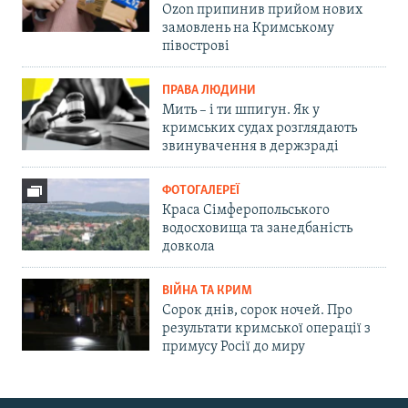
Ozon припинив прийом нових
замовлень на Кримському
півострові
ПРАВА ЛЮДИНИ
Мить – і ти шпигун. Як у
кримських судах розглядають
звинувачення в держзраді
ФОТОГАЛЕРЕЇ
Краса Сімферопольського
водосховища та занедбаність
довкола
ВІЙНА ТА КРИМ
Сорок днів, сорок ночей. Про
результати кримської операції з
примусу Росії до миру