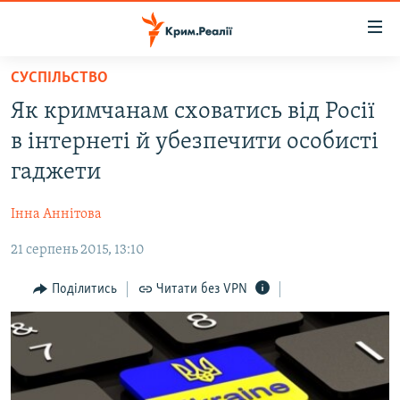
Доступність
посилання
Перейти
СУСПІЛЬСТВО
до
НОВИНИ
Як кримчанам сховатись від Росії
основного
ВОДА.КРИМ
матеріалу
в інтернеті й убезпечити особисті
ВІДЕО ТА ФОТО
Перейти
гаджети
до
ПОЛІТИКА
основної
Інна Аннітова
БЛОГИ
навігації
Перейти
21 серпень 2015, 13:10
ПОГЛЯД
до
ІНТЕРВ'Ю
Поділитись
Читати без VPN
пошуку
ВСЕ ЗА ДЕНЬ
СПЕЦПРОЕКТИ
ЯК ОБІЙТИ БЛОКУВАННЯ
ДЕПОРТАЦІЯ