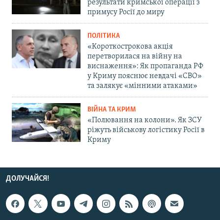
результати кримської операції з
примусу Росії до миру
ПОЛІТИКА
«Короткострокова акція
перетворилася на війну на
виснаження»: Як пропаганда РФ
у Криму пояснює невдачі «СВО»
та залякує «мінними атаками»
ВІЙНА ТА КРИМ
«Полювання на колони». Як ЗСУ
ріжуть військову логістику Росії в
Криму
ДОЛУЧАЙСЯ!