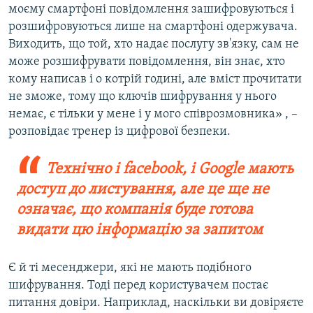
моєму смартфоні повідомлення зашифровуються і
розшифровуються лише на смартфоні одержувача.
Виходить, що той, хто надає послугу зв'язку, сам не
може розшифрувати повідомлення, він знає, хто
кому написав і о котрій годині, але вміст прочитати
не зможе, тому що ключів шифрування у нього
немає, є тільки у мене і у мого співрозмовника» , –
розповідає тренер із цифрової безпеки.
Технічно і facebook, і Googlе мають
доступ до листування, але це ще не
означає, що компанія буде готова
видати цю інформацію за запитом
Є й ті месенджери, які не мають подібного
шифрування. Тоді перед користувачем постає
питання довіри. Наприклад, наскільки ви довіряєте