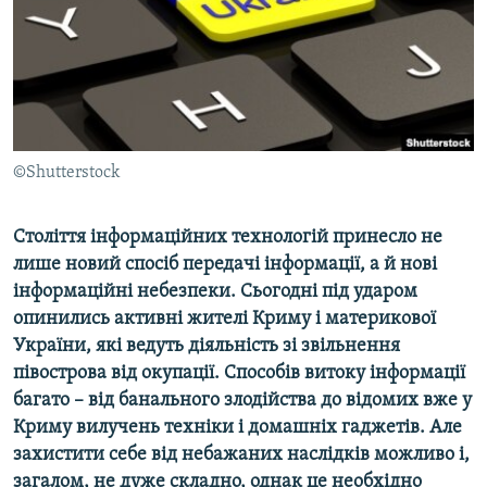
ВІДЕОУРОКИ «ELIFBE»
Русский
СВІДЧЕННЯ ОКУПАЦІЇ
Qırımtatar
УКРАЇНСЬКА ПРОБЛЕМА КРИМУ
ДОЛУЧАЙСЯ!
ІНФОГРАФІКА
©Shutterstock
Століття інформаційних технологій принесло не
Усі сайти RFE/RL
лише новий спосіб передачі інформації, а й нові
інформаційні небезпеки. Сьогодні під ударом
опинились активні жителі Криму і материкової
України, які ведуть діяльність зі звільнення
півострова від окупації. Способів витоку інформації
багато – від банального злодійства до відомих вже у
Криму вилучень техніки і домашніх гаджетів. Але
захистити себе від небажаних наслідків можливо і,
загалом, не дуже складно, однак це необхідно