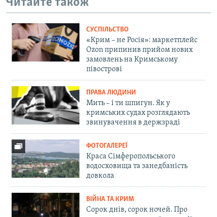
Читайте також
СУСПІЛЬСТВО
«Крим – не Росія»: маркетплейс
Ozon припинив прийом нових
замовлень на Кримському
півострові
ПРАВА ЛЮДИНИ
Мить – і ти шпигун. Як у
кримських судах розглядають
звинувачення в держзраді
ФОТОГАЛЕРЕЇ
Краса Сімферопольського
водосховища та занедбаність
довкола
ВІЙНА ТА КРИМ
Сорок днів, сорок ночей. Про