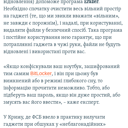
відновлення) допоможе програма
Erazer
.
Необхідно спочатку очистити весь вільний простір
на гаджеті (те, що ми звикли вважати «вільним»,
не завжди є порожнім), і надалі, при користуванні,
видаляти файли у безпечний спосіб. Така програма
і постійне користування нею гарантує, що при
потраплянні гаджета в чужі руки, файли не будуть
відновлені і використані проти вас.
«Якщо конфіскували ваш ноутбук, зашифрований
BitLocker
тим самим
, і він при цьому був
вимкнений або в режимі глибокого сну, то
інформацію прочитати неможливо. Тобто, або
підберуть ваш пароль, якщо він дуже простий, або
змусять вас його ввести», – каже експерт.
У Криму, де ФСБ ввело в практику вилучати
гаджети при обшуках у «неблагонадійних»