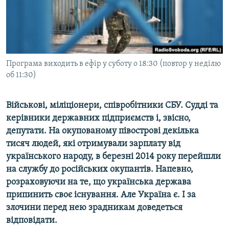
ВІДЕОУРОКИ «ELIFBE»
Русский
СВІДЧЕННЯ ОКУПАЦІЇ
Qırımtatar
УКРАЇНСЬКА ПРОБЛЕМА КРИМУ
ДОЛУЧАЙСЯ!
Програма виходить в ефір у суботу о 18:30 (повтор у неділю
ІНФОГРАФІКА
об 11:30)
Військові, міліціонери, співробітники СБУ. Судді та
Усі сайти RFE/RL
керівники державних підприємств і, звісно,
депутати. На окупованому півострові декілька
тисяч людей, які отримували зарплату від
українського народу, в березні 2014 року перейшли
на службу до російських окупантів. Напевно,
розраховуючи на те, що українська держава
припинить своє існування. Але Україна є. І за
злочини перед нею зрадникам доведеться
відповідати.