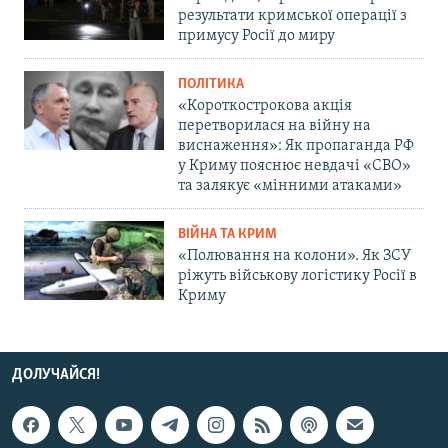
результати кримської операції з
примусу Росії до миру
ПОЛІТИКА
«Короткострокова акція
перетворилася на війну на
виснаження»: Як пропаганда РФ
у Криму пояснює невдачі «СВО»
та залякує «мінними атаками»
ВІЙНА ТА КРИМ
«Полювання на колони». Як ЗСУ
ріжуть військову логістику Росії в
Криму
ДОЛУЧАЙСЯ!