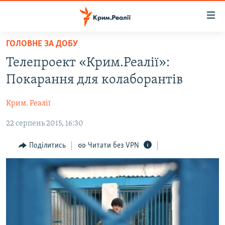
Доступність
посилання
Перейти
ГОЛОВНЕ ЗА ДОБУ
до
НОВИНИ
Телепроект «Крим.Реалії»:
основного
ВОДА.КРИМ
матеріалу
Покарання для колаборантів
ВІДЕО ТА ФОТО
Перейти
до
Крим. Реалії
ПОЛІТИКА
основної
22 серпень 2015, 16:30
БЛОГИ
навігації
Перейти
ПОГЛЯД
Поділитись
Читати без VPN
до
ІНТЕРВ'Ю
пошуку
ВСЕ ЗА ДЕНЬ
СПЕЦПРОЕКТИ
ЯК ОБІЙТИ БЛОКУВАННЯ
ДЕПОРТАЦІЯ