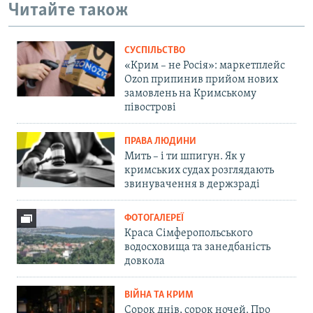
Читайте також
СУСПІЛЬСТВО
«Крим – не Росія»: маркетплейс
Ozon припинив прийом нових
замовлень на Кримському
півострові
ПРАВА ЛЮДИНИ
Мить – і ти шпигун. Як у
кримських судах розглядають
звинувачення в держзраді
ФОТОГАЛЕРЕЇ
Краса Сімферопольського
водосховища та занедбаність
довкола
ВІЙНА ТА КРИМ
Сорок днів, сорок ночей. Про