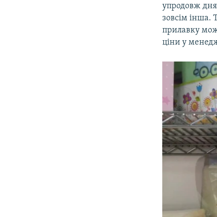
упродовж дня.
зовсім інша. 
прилавку мож
ціни у менедж