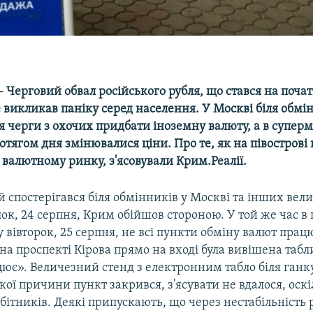
 Черговий обвал російського рубля, що стався на поча
 викликав паніку серед населення. У Москві біля обмі
 черги з охочих придбати іноземну валюту, а в суперм
тягом дня змінювалися ціни. Про те, як на півострові
валютному ринку, з'ясовували Крим.Реалії.
 спостерігався біля обмінників у Москві та інших вел
ілок, 24 серпня, Крим обійшов стороною. У той же час в 
 вівторок, 25 серпня, не всі пункти обміну валют працю
на проспекті Кірова прямо на вході була вивішена таб
цює». Величезний стенд з електронним табло біля ганк
кої причини пункт закрився, з'ясувати не вдалося, оскі
обітників. Деякі припускають, що через нестабільність 