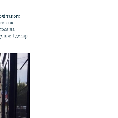
олі такого
того ж,
лося на
рпня: 1 долар