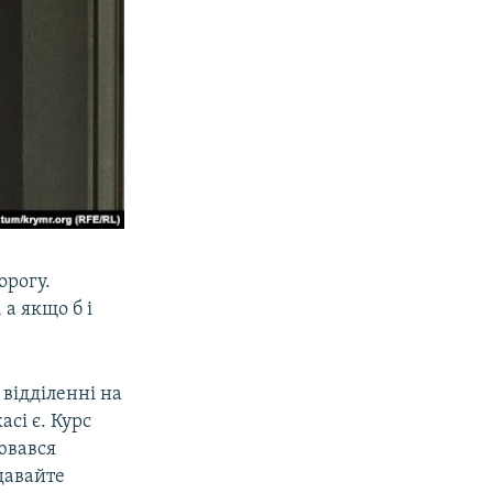
орогу.
а якщо б і
відділенні на
асі є. Курс
ювався
давайте