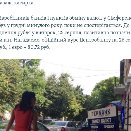
казала касирка.
івробітників банків і пунктів обміну валют, у Сімфероп
був у грудні минулого року, поки не спостерігається. До 
нення рубля у вівторок, 25 серпня, позитивно позначи
чан. Нагадаємо, офіційний курс Центробанку на 26 се
б., 1 євро – 80,72 руб.