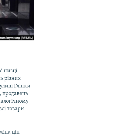
У низці
ть різних
вулиці Глінки
в, продавець
аналогічному
всі товари
міна цін