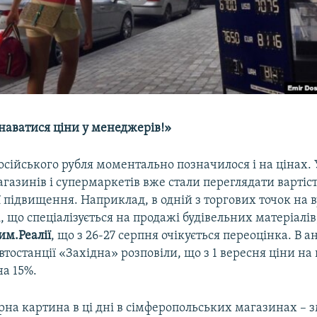
наватися ціни у менеджерів!»
сійського рубля моментально позначилося і на цінах. 
азинів і супермаркетів вже стали переглядати вартіс
 її підвищення. Наприклад, в одній з торгових точок на 
, що спеціалізується на продажі будівельних матеріалі
м.Реалії
, що з 26-27 серпня очікується переоцінка. В 
втостанції «Західна» розповіли, що з 1 вересня ціни на 
а 15%.
на картина в ці дні в сімферопольських магазинах – з