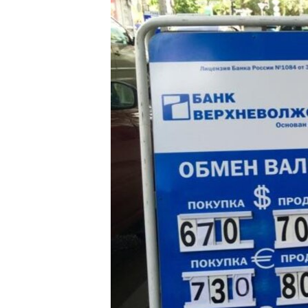
ВІДЕОУРОКИ «ELIFBE»
СВІДЧЕННЯ ОКУПАЦІЇ
УКРАЇНСЬКА ПРОБЛЕМА КРИМУ
ІНФОГРАФІКА