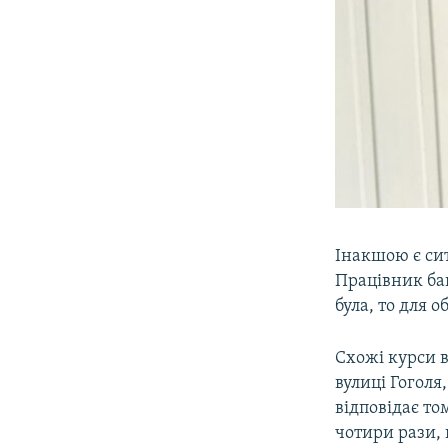
Інакшою є сит
Працівник бан
була, то для 
Схожі курси 
вулиці Гоголя
відповідає то
чотири рази, 