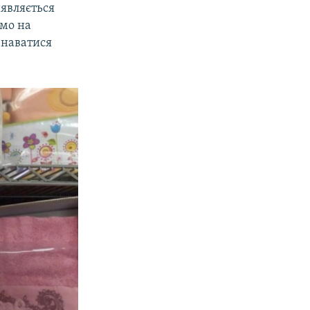
иявляється
ямо на
знаватися