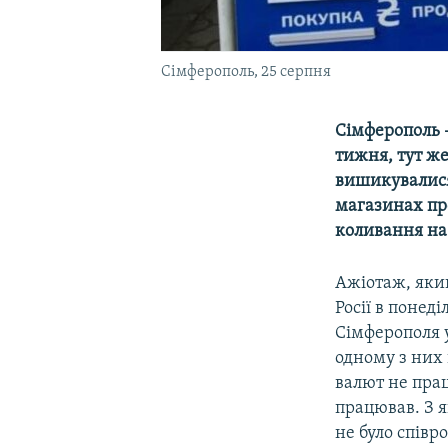
Сімферополь, 25 серпня
Сімферополь –
тижня, тут же
вишикувалися
магазинах про
коливання на 
Ажіотаж, який
Росії в понед
Сімферополя у
одному з них 
валют не пра
працював. З я
не було співр