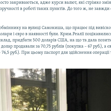
осто закриваються, адже курси валют, які стрімко змі
ручності в роботі таких пунктів. До того ж, не завжди
 обміннику на вулиці Самокиша, що працює під вивіск
олари і євро в наявності були. Крим.Реалії поцікавилис
клад, придбати 500 доларів США, на що та дала позит
 долар продавали за 70,75 рублів (покупка – 67 руб.), а єв
– 76,5 руб.). При цьому паспорт для здійснення операції