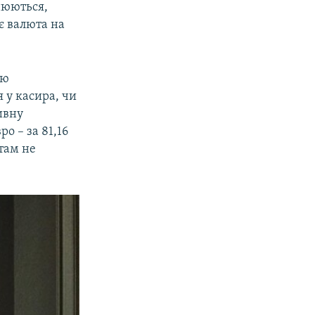
нюються,
 є валюта на
ою
я у касира, чи
ивну
ро – за 81,16
 там не