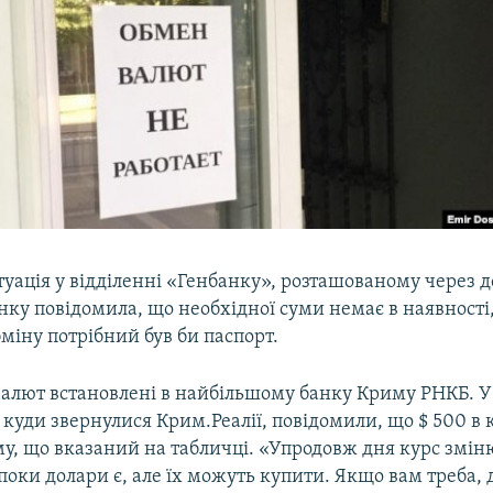
уація у відділенні «Генбанку», розташованому через д
ку повідомила, що необхідної суми немає в наявності, 
обміну потрібний був би паспорт.
валют встановлені в найбільшому банку Криму РНКБ. У 
, куди звернулися Крим.Реалії, повідомили, що $ 500 в к
му, що вказаний на табличці. «Упродовж дня курс змін
поки долари є, але їх можуть купити. Якщо вам треба, 