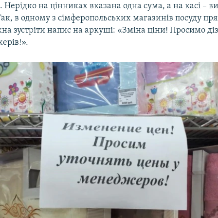
 Нерідко на цінниках вказана одна сума, а на касі – в
Так, в одному з сімферопольських магазинів посуду пр
на зустріти напис на аркуші: «Зміна ціни! Просимо ді
ерів!».