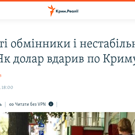
ті обмінники і нестабіль
 Як долар вдарив по Крим
в
, 18:00
ь
Читати без VPN