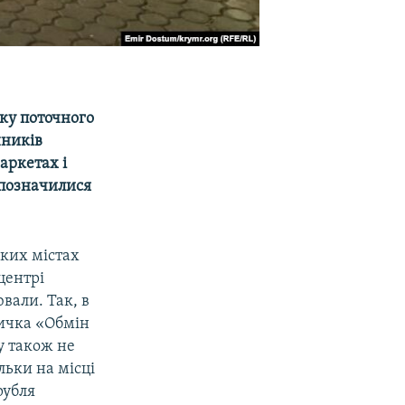
тку поточного
нників
аркетах і
 позначилися
иких містах
центрі
вали. Так, в
личка «Обмін
у також не
льки на місці
рубля