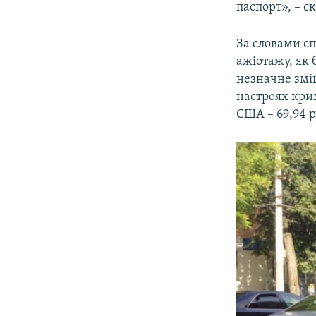
паспорт», – с
За словами сп
ажіотажу, як 
незначне зміц
настроях крим
США – 69,94 ру