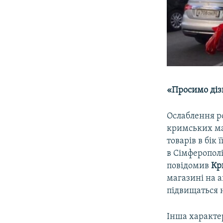
«Просимо діз
Ослаблення ро
кримських маг
товарів в бік
в Сімферополі
повідомив
Кри
магазині на а
підвищаться н
Інша характер