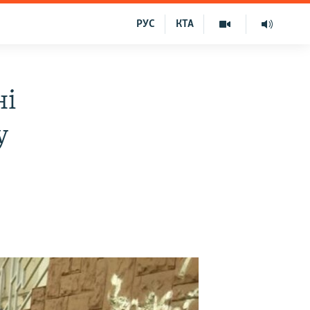
РУС
КТА
ні
у