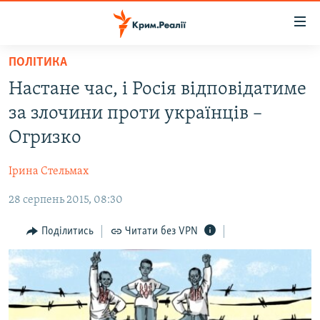
Доступність
посилання
Перейти
ПОЛІТИКА
до
НОВИНИ
Настане час, і Росія відповідатиме
основного
ВОДА.КРИМ
матеріалу
за злочини проти українців –
ВІДЕО ТА ФОТО
Перейти
Огризко
до
ПОЛІТИКА
основної
Ірина Стельмах
БЛОГИ
навігації
Перейти
28 серпень 2015, 08:30
ПОГЛЯД
до
ІНТЕРВ'Ю
Поділитись
Читати без VPN
пошуку
ВСЕ ЗА ДЕНЬ
СПЕЦПРОЕКТИ
ЯК ОБІЙТИ БЛОКУВАННЯ
ДЕПОРТАЦІЯ