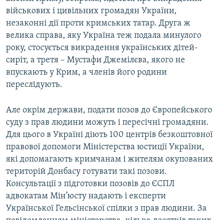
військових і цивільних громадян України,
незаконні дії проти кримських татар. Друга ж
велика справа, яку Україна теж подала минулого
року, стосується викрадення українських дітей-
сиріт, а третя – Мустафи Джемілєва, якого не
впускають у Крим, а членів його родини
переслідують.
Але окрім держави, подати позов до Європейського
суду з прав людини можуть і пересічні громадяни.
Для цього в Україні діють 100 центрів безкоштовної
правової допомоги Міністерства юстиції України,
які допомагають кримчанам і жителям окупованих
територій Донбасу готувати такі позови.
Консультації з підготовки позовів до ЄСПЛ
адвокатам Мін’юсту надають і експерти
Української Гельсінської спілки з прав людини. За