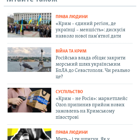
ПРАВА ЛЮДИНИ
«Крим – єдиний регіон, де
українці – меншість»: дискусія
навколо нової пам'ятної дати
ВІЙНА ТА КРИМ
Російська влада обіцяє закрити
морський шлях українським
БпЛА до Севастополя. Чи реально
це?
СУСПІЛЬСТВО
«Крим – не Росія»: маркетплейс
Ozon припинив прийом нових
замовлень на Кримському
півострові
ПРАВА ЛЮДИНИ
Мить – і ти шпигун. Як у