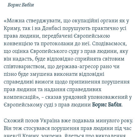
Борис Бабін
«Можна стверджувати, що окупаційні органи як у
Криму, так і на Донбасі порушують практично усі
права людини, передбачені Європейською
конвенцією та протоколами до неї. Сподіваємося,
що оцінка Європейського суду з прав людини, яку
він надасть, буде відповідно сприйнята світовим
співтовариством, що держава-агресор рано чи
пізно буде змушена виконати відповідні
справедливі вимоги щодо припинення порушення
прав людини та надання справедливих
компенсацій», – сказав урядовий уповноважений у
Європейському суді з прав людини​
Борис Бабін
.
Схожий позов Україна вже подавала минулого року.
Він теж стосувався порушення прав людини під час
анексії Криму, зокрема, йдеться про викрадення