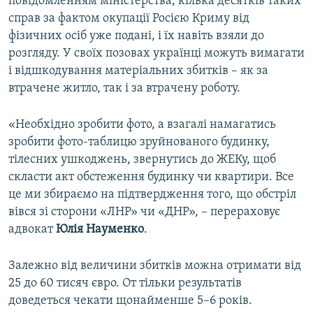
повідомленням міністерства, кілька десятків таких
справ за фактом окупації Росією Криму від
фізичних осіб уже подані, і їх навіть взяли до
розгляду. У своїх позовах українці можуть вимагати
і відшкодування матеріальних збитків – як за
втрачене житло, так і за втрачену роботу.
«Необхідно зробити фото, а взагалі намагатись
зробити фото-таблицю зруйнованого будинку,
тілесних ушкоджень, звернутись до ЖЕКу, щоб
скласти акт обстеження будинку чи квартири. Все
це ми збираємо на підтвердження того, що обстріл
вівся зі сторони «ЛНР» чи «ДНР», – перераховує
адвокат
Юлія Науменко
.
Залежно від величини збитків можна отримати від
25 до 60 тисяч євро. От тільки результатів
доведеться чекати щонайменше 5–6 років.