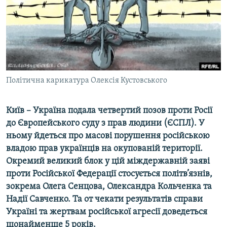
ВІДЕОУРОКИ «ELIFBE»
Русский
СВІДЧЕННЯ ОКУПАЦІЇ
Qırımtatar
УКРАЇНСЬКА ПРОБЛЕМА КРИМУ
ДОЛУЧАЙСЯ!
ІНФОГРАФІКА
Політична карикатура Олексія Кустовського
Київ – Україна подала четвертий позов проти Росії
Усі сайти RFE/RL
до Європейського суду з прав людини (ЄСПЛ). У
ньому йдеться про масові порушення російською
владою прав українців на окупованій території.
Окремий великий блок у цій міждержавній заяві
проти Російської Федерації стосується політв’язнів,
зокрема Олега Сенцова, Олександра Кольченка та
Надії Савченко. Та от чекати результатів справи
Україні та жертвам російської агресії доведеться
щонайменше 5 років.