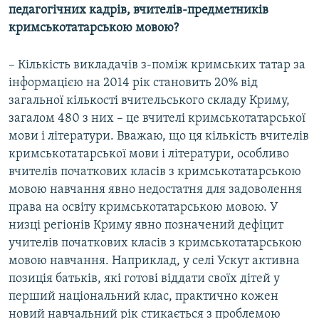
педагогічних кадрів, вчителів-предметників
кримськотатарською мовою?
– Кількість викладачів з-поміж кримських татар за
інформацією на 2014 рік становить 20% від
загальної кількості вчительського складу Криму,
загалом 480 з них – це вчителі кримськотатарської
мови і літератури. Вважаю, що ця кількість вчителів
кримськотатарської мови і літератури, особливо
вчителів початкових класів з кримськотатарською
мовою навчання явно недостатня для задоволення
права на освіту кримськотатарською мовою. У
низці регіонів Криму явно позначений дефіцит
учителів початкових класів з кримськотатарською
мовою навчання. Наприклад, у селі Ускут активна
позиція батьків, які готові віддати своїх дітей у
перший національний клас, практично кожен
новий навчальний рік стикається з проблемою