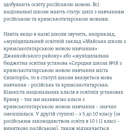
здобувають освіту російською мовою. Всі
національні школи мають статус шкіл з навчанням
російською та кримськотатарською мовами.
Навіть якщо в назві школи звучить, наприклад,
«муніципальний освітній заклад «Майська школа з
кримськотатарською мовою навчання»
Джанкойського району» або «муніципальна
бюджетна освітня установа «Середня школа №18 з
кримськотатарською мовою навчання міста
Євпаторії», то в статуті школи вказується мова
навчання – російська та кримськотатарська.
Кількість національних класів в освітніх установах
Криму – так ми називаємо класи з
кримськотатарською мовою навчання – значно
зменшилася. У другій ступені – з 5 до 10 класу (за
російським законодавством освіта в 10 і 11 класі –
винятково російською), також відзначається