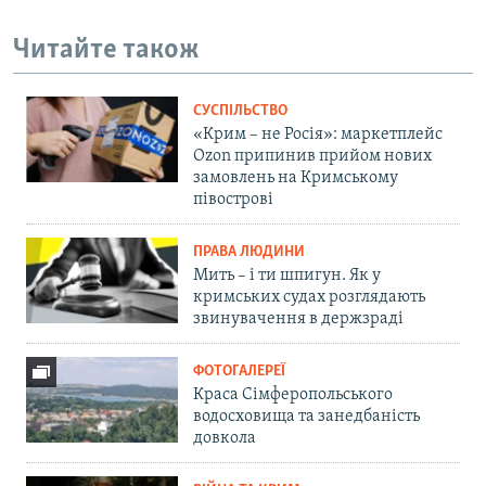
Читайте також
СУСПІЛЬСТВО
«Крим – не Росія»: маркетплейс
Ozon припинив прийом нових
замовлень на Кримському
півострові
ПРАВА ЛЮДИНИ
Мить – і ти шпигун. Як у
кримських судах розглядають
звинувачення в держзраді
ФОТОГАЛЕРЕЇ
Краса Сімферопольського
водосховища та занедбаність
довкола