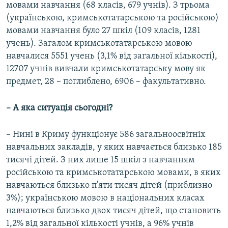
мовами навчання (68 класів, 679 учнів). З трьома
(українською, кримськотатарською та російською)
мовами навчання було 27 шкіл (109 класів, 1281
учень). Загалом кримськотатарською мовою
навчалися 5551 учень (3,1% від загальної кількості),
12707 учнів вивчали кримськотатарську мову як
предмет, 28 – поглиблено, 6906 – факультативно.
– А яка ситуація сьогодні?
– Нині в Криму функціонує 586 загальноосвітніх
навчальних закладів, у яких навчається близько 185
тисячі дітей. З них лише 15 шкіл з навчанням
російською та кримськотатарською мовами, в яких
навчаються близько п'яти тисяч дітей (приблизно
3%); українською мовою в національних класах
навчаються близько двох тисяч дітей, що становить
1,2% від загальної кількості учнів, а 96% учнів