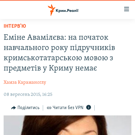
Доступність
посилання
Перейти
ІНТЕРВ'Ю
до
НОВИНИ
Еміне Авамілєва: на початок
основного
ВОДА.КРИМ
матеріалу
навчального року підручників
ВІДЕО ТА ФОТО
Перейти
кримськотатарською мовою з
до
ПОЛІТИКА
предметів у Криму немає
основної
БЛОГИ
навігації
Хамза Караманоглу
Перейти
ПОГЛЯД
до
08 вересень 2015, 16:25
ІНТЕРВ'Ю
пошуку
ВСЕ ЗА ДЕНЬ
Поділитись
Читати без VPN
СПЕЦПРОЕКТИ
ЯК ОБІЙТИ БЛОКУВАННЯ
ДЕПОРТАЦІЯ