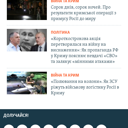
ВІЙНА ТА КРИМ
Сорок днів, сорок ночей. Про
результати кримської операції з
примусу Росії до миру
ПОЛІТИКА
«Короткострокова акція
перетворилася на війну на
виснаження»: Як пропаганда РФ
у Криму пояснює невдачі «СВО»
та залякує «мінними атаками»
ВІЙНА ТА КРИМ
«Полювання на колони». Як ЗСУ
ріжуть військову логістику Росії в
Криму
ДОЛУЧАЙСЯ!