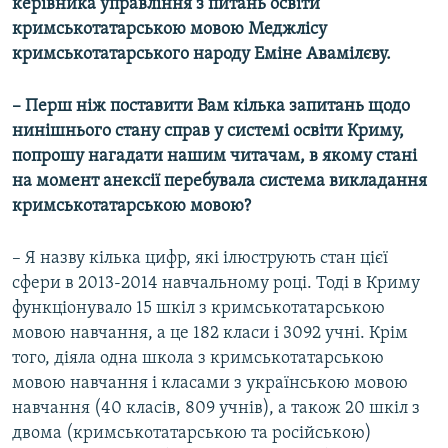
керівника управління з питань освіти
кримськотатарською мовою Меджлісу
кримськотатарського народу Еміне Авамілєву.
– Перш ніж поставити Вам кілька запитань щодо
нинішнього стану справ у системі освіти Криму,
попрошу нагадати нашим читачам, в якому стані
на момент анексії перебувала система викладання
кримськотатарською мовою?
– Я назву кілька цифр, які ілюструють стан цієї
сфери в 2013-2014 навчальному році. Тоді в Криму
функціонувало 15 шкіл з кримськотатарською
мовою навчання, а це 182 класи і 3092 учні. Крім
того, діяла одна школа з кримськотатарською
мовою навчання і класами з українською мовою
навчання (40 класів, 809 учнів), а також 20 шкіл з
двома (кримськотатарською та російською)