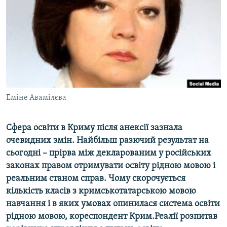
ВІДЕОУРОКИ «ELIFBE»
Русский
СВІДЧЕННЯ ОКУПАЦІЇ
Qırımtatar
УКРАЇНСЬКА ПРОБЛЕМА КРИМУ
ДОЛУЧАЙСЯ!
ІНФОГРАФІКА
Еміне Авамілєва
Усі сайти RFE/RL
Сфера освіти в Криму після анексії зазнала
очевидних змін. Найбільш разючий результат на
сьогодні – прірва між декларованим у російських
законах правом отримувати освіту рідною мовою і
реальним станом справ. Чому скорочується
кількість класів з кримськотатарською мовою
навчання і в яких умовах опинилася система освіти
рідною мовою, кореспондент Крим.Реалії розпитав