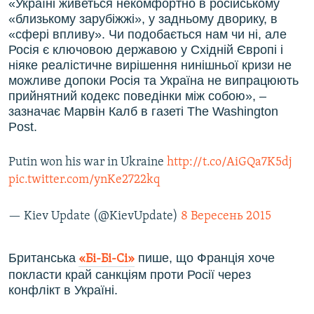
«Україні живеться некомфортно в російському
«близькому зарубіжжі», у задньому дворику, в
«сфері впливу». Чи подобається нам чи ні, але
Росія є ключовою державою у Східній Європі і
ніяке реалістичне вирішення нинішньої кризи не
можливе допоки Росія та Україна не випрацюють
прийнятний кодекс поведінки між собою», –
зазначає Марвін Калб в газеті The Washington
Post.
Putin won his war in Ukraine
http://t.co/AiGQa7K5dj
pic.twitter.com/ynKe2722kq
— Kiev Update (@KievUpdate)
8 Вересень 2015
Британська
пише, що Франція хоче
«Бі-Бі-Сі»
покласти край санкціям проти Росії через
конфлікт в Україні.