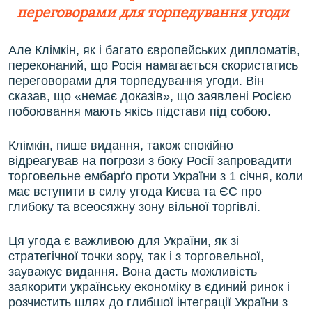
переговорами для торпедування угоди
Але Клімкін, як і багато європейських дипломатів,
переконаний, що Росія намагається скористатись
переговорами для торпедування угоди. Він
сказав, що «немає доказів», що заявлені Росією
побоювання мають якісь підстави під собою.
Клімкін, пише видання, також спокійно
відреагував на погрози з боку Росії запровадити
торговельне ембарґо проти України з 1 січня, коли
має вступити в силу угода Києва та ЄС про
глибоку та всеосяжну зону вільної торгівлі.
Ця угода є важливою для України, як зі
стратегічної точки зору, так і з торговельної,
зауважує видання. Вона дасть можливість
заякорити українську економіку в єдиний ринок і
розчистить шлях до глибшої інтеграції України з