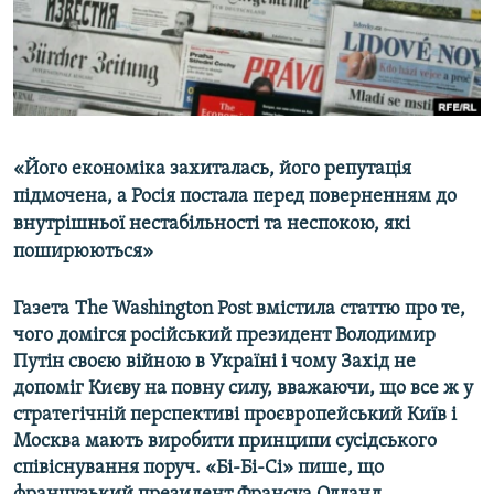
ВІДЕОУРОКИ «ELIFBE»
Русский
СВІДЧЕННЯ ОКУПАЦІЇ
Qırımtatar
УКРАЇНСЬКА ПРОБЛЕМА КРИМУ
ДОЛУЧАЙСЯ!
ІНФОГРАФІКА
«Його економіка захиталась, його репутація
підмочена, а Росія постала перед поверненням до
внутрішньої нестабільності та неспокою, які
Усі сайти RFE/RL
поширюються»
Газета
The Washington Post вмістила статтю про те,
чого домігся російський президент Володимир
Путін своєю війною в Україні і чому Захід не
допоміг Києву на повну силу, вважаючи, що все ж у
стратегічній перспективі проєвропейський Київ і
Москва мають виробити принципи сусідського
співіснування поруч. «Бі-Бі-Сі» пише, що