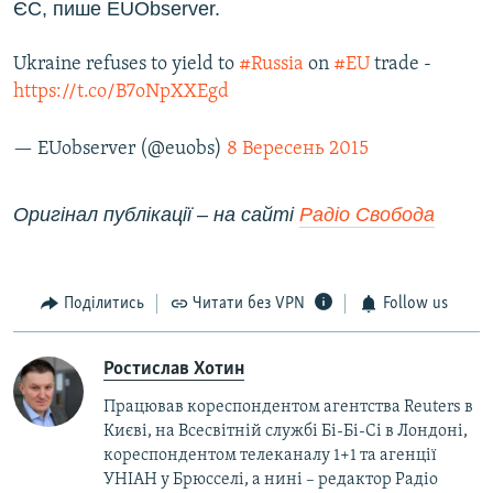
ЄС, пише EUObserver.
Ukraine refuses to yield to
#Russia
on
#EU
trade -
https://t.co/B7oNpXXEgd
— EUobserver (@euobs)
8 Вересень 2015
Оригінал публікації – на сайті
Радіо Свобода
Поділитись
Читати без VPN
Follow us
Ростислав Хотин
Працював кореспондентом агентства Reuters в
Києві, на Всесвітній службі Бі-Бі-Сі в Лондоні,
кореспондентом телеканалу 1+1 та агенції
УНІАН у Брюсселі, а нині – редактор Радіо