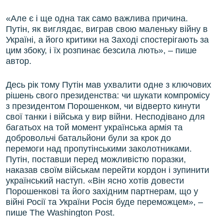
«Але є і ще одна так само важлива причина.
Путін, як виглядає, виграв свою маленьку війну в
Україні, а його критики на Заході спостерігають за
цим збоку, і їх розпинає безсила лють», – пише
автор.
Десь рік тому Путін мав ухвалити одне з ключових
рішень свого президенства: чи шукати компромісу
з президентом Порошенком, чи відверто кинути
свої танки і війська у вир війни. Несподівано для
багатьох на той момент українська армія та
добровольчі батальйони були за крок до
перемоги над пропутінськими заколотниками.
Путін, поставши перед можливістю поразки,
наказав своїм військам перейти кордон і зупинити
український наступ. «Він ясно хотів довести
Порошенкові та його західним партнерам, що у
війні Росії та України Росія буде переможцем», –
пише The Washington Post.