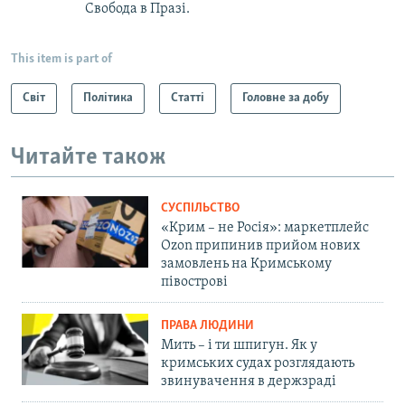
Свобода в Празі.
This item is part of
Світ
Політика
Статті
Головне за добу
Читайте також
СУСПІЛЬСТВО
«Крим – не Росія»: маркетплейс
Ozon припинив прийом нових
замовлень на Кримському
півострові
ПРАВА ЛЮДИНИ
Мить – і ти шпигун. Як у
кримських судах розглядають
звинувачення в держзраді