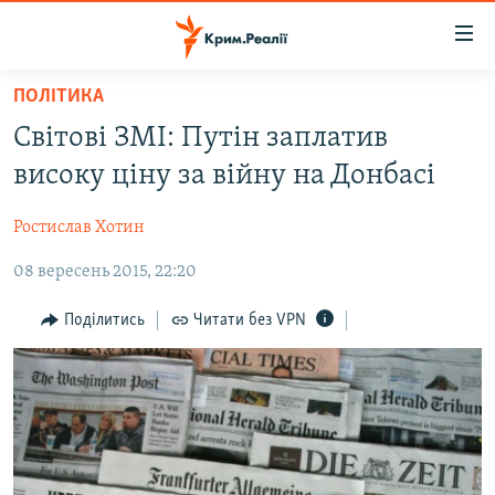
Доступність
посилання
Перейти
ПОЛІТИКА
до
НОВИНИ
Світові ЗМІ: Путін заплатив
основного
ВОДА.КРИМ
матеріалу
високу ціну за війну на Донбасі
ВІДЕО ТА ФОТО
Перейти
до
Ростислав Хотин
ПОЛІТИКА
основної
08 вересень 2015, 22:20
БЛОГИ
навігації
Перейти
ПОГЛЯД
Поділитись
Читати без VPN
до
ІНТЕРВ'Ю
пошуку
ВСЕ ЗА ДЕНЬ
СПЕЦПРОЕКТИ
ЯК ОБІЙТИ БЛОКУВАННЯ
ДЕПОРТАЦІЯ