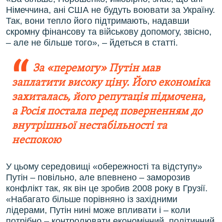
Німеччина, ані США не будуть воювати за Україну.
Так, вони тепло його підтримають, надавши
скромну фінансову та військову допомогу, звісно,
– але не більше того», – йдеться в статті.
За «перемогу» Путін мав
заплатити високу ціну. Його економіка
захиталась, його репутація підмочена,
а Росія постала перед поверненням до
внутрішньої нестабільності та
неспокою
У цьому середовищі «обережності та відступу»
Путін – повільно, але впевнено – заморозив
конфлікт так, як він це зробив 2008 року в Грузії.
«Набагато більше порівняно із західними
лідерами, Путін нині може впливати і – коли
потрібно – контролювати економічний, політичний