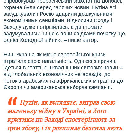
спровокував проросійський заколот на Донбасі,
Україна була серед гарячих новин. Путіна всі
засуджували і Росію вдарили дошкульними
економічними санкціями. Відносини Сходу і
Заходу дуже погіршились, а дипломати
задумувались: чи не є вони свідками початку ще
однієї Холодної війни», – пише автор.
Нині Україна як місце європейської кризи
втратила свою нагальність. Однією з причин,
ідеться в статті, є шквал інших світових новин –
від глобальних економічних негараздів, до
потоків арабських та африканських мігрантів до
Європи чи американська виборча кампанія.
Путін, як виглядає, виграв свою
маленьку війну в Україні, а його
критики на Заході спостерігають за
цим збоку, і їх розпинає безсила лють