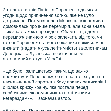
За кілька тижнів Путін та Порошенко досягли
угоди щодо припинення вогню, яке не було
дотримане. Потім канцлер Меркель поквапливо
домовилась про інше перемир’я, але вона знала
– як знав також і президент Обама – що доля
перемир’я значною мірою залежить від того, чи
готові Порошенко та його союзники в якійсь мірі
визнати (надати якусь легітимність) заколотникам
Донецька та Луганська, пообіцявши їм
автономний статус в Україні.
«Це було і залишається таким, що важко
проковтнути Порошенку, бо він наштовхнувся на
насильницький спротив з боку правих радикалів і
очолює крихку країну, яка постала перед
серйозними економічними та політичними
негараздами», – зазначає автор.
«Ба більше, Порошенко, ймовірно, знає, що ані