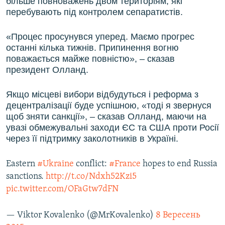
більше повноважень двом територіям, які
перебувають під контролем сепаратистів.
«Процес просунувся уперед. Маємо прогрес
останні кілька тижнів. Припинення вогню
поважається майже повністю», – сказав
президент Олланд.
Якщо місцеві вибори відбудуться і реформа з
децентралізації буде успішною, «тоді я звернуся
щоб зняти санкції», – сказав Олланд, маючи на
увазі обмежувальні заходи ЄС та США проти Росії
через її підтримку заколотників в Україні.
Eastern
#Ukraine
conflict:
#France
hopes to end Russia
sanctions.
http://t.co/Ndxh52Kzi5
pic.twitter.com/OFaGtw7dFN
— Viktor Kovalenko (@MrKovalenko)
8 Вересень