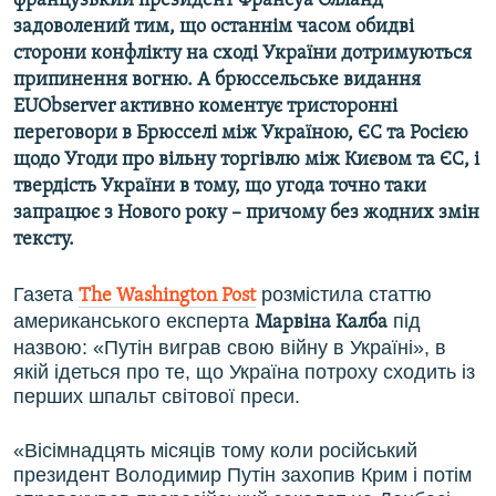
французький президент Франсуа Олланд
задоволений тим, що останнім часом обидві
сторони конфлікту на сході України дотримуються
припинення вогню. А брюссельське видання
EUObserver активно коментує тристоронні
переговори в Брюсселі між Україною, ЄС та Росією
щодо Угоди про вільну торгівлю між Києвом та ЄС, і
твердість України в тому, що угода точно таки
запрацює з Нового року – причому без жодних змін
тексту.
Газета
розмістила статтю
The Washington Post
американського експерта
під
Марвіна Калба
назвою: «Путін виграв свою війну в Україні», в
якій ідеться про те, що Україна потроху сходить із
перших шпальт світової преси.
«Вісімнадцять місяців тому коли російський
президент Володимир Путін захопив Крим і потім