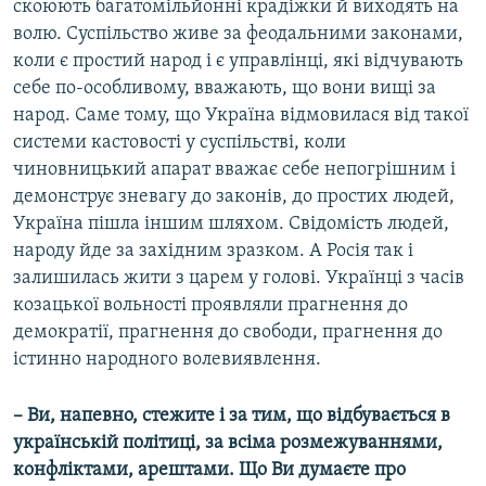
скоюють багатомільйонні крадіжки й виходять на
волю. Суспільство живе за феодальними законами,
коли є простий народ і є управлінці, які відчувають
себе по-особливому, вважають, що вони вищі за
народ. Саме тому, що Україна відмовилася від такої
системи кастовості у суспільстві, коли
чиновницький апарат вважає себе непогрішним і
демонструє зневагу до законів, до простих людей,
Україна пішла іншим шляхом. Свідомість людей,
народу йде за західним зразком. А Росія так і
залишилась жити з царем у голові. Українці з часів
козацької вольності проявляли прагнення до
демократії, прагнення до свободи, прагнення до
істинно народного волевиявлення.
– Ви, напевно, стежите і за тим, що відбувається в
українській політиці, за всіма розмежуваннями,
конфліктами, арештами. Що Ви думаєте про