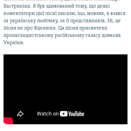
Бастрикіна. Я був здивований тому, що деякі
коментатори цієї пісні писали, що, мовляв, я взявся
за українську політику, за її представників. Ні, це
пісня не про Яценюка. Ця пісня присвячена
пропагандистському російському галасу довкола
України.