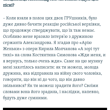
пісні?
– Коли взяли в полон цих двох ГРУшників, було
дуже дивно бачити реакцію російської верхівки,
що продовжує стверджувати, що їх там немає.
Особливо мене вразило інтерв'ю з дружиною
сержанта Александрова. Я згадав про «Арію
Женьки» з опери Кирила Молчанова «А зорі тут
тихі» на слова Костянтина Симонова «Жди меня, и
я вернусь, только очень жди». Саме на цю музику
мені захотілось написати: як ти можеш, молода
дружина, яка відправила на війну свого чоловіка,
говорити, що він ні до чого, що він давно
звільнився? Як ти можеш зрадити його? Своїми
словами вона його зрадила, і наслідки, напевно,
будуть дуже сумними.