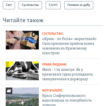
Світ
Суспільство
Статті
Головне за добу
Читайте також
СУСПІЛЬСТВО
«Крим – не Росія»: маркетплейс
Ozon припинив прийом нових
замовлень на Кримському
півострові
ПРАВА ЛЮДИНИ
Мить – і ти шпигун. Як у
кримських судах розглядають
звинувачення в держзраді
ФОТОГАЛЕРЕЇ
Краса Сімферопольського
водосховища та занедбаність
довкола