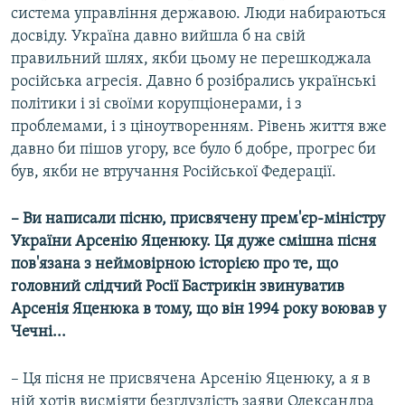
система управління державою. Люди набираються
досвіду. Україна давно вийшла б на свій
правильний шлях, якби цьому не перешкоджала
російська агресія. Давно б розібрались українські
політики і зі своїми корупціонерами, і з
проблемами, і з ціноутворенням. Рівень життя вже
давно би пішов угору, все було б добре, прогрес би
був, якби не втручання Російської Федерації.
– Ви написали пісню, присвячену прем'єр-міністру
України Арсенію Яценюку. Ця дуже смішна пісня
пов'язана з неймовірною історією про те, що
головний слідчий Росії Бастрикін звинуватив
Арсенія Яценюка в тому, що він 1994 року воював у
Чечні...
– Ця пісня не присвячена Арсенію Яценюку, а я в
ній хотів висміяти безглуздість заяви Олександра