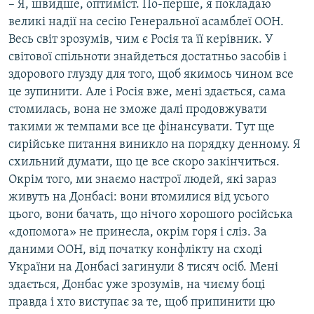
– Я, швидше, оптиміст. По-перше, я покладаю
великі надії на сесію Генеральної асамблеї ООН.
Весь світ зрозумів, чим є Росія та її керівник. У
світової спільноти знайдеться достатньо засобів і
здорового глузду для того, щоб якимось чином все
це зупинити. Але і Росія вже, мені здається, сама
стомилась, вона не зможе далі продовжувати
такими ж темпами все це фінансувати. Тут ще
сирійське питання виникло на порядку денному. Я
схильний думати, що це все скоро закінчиться.
Окрім того, ми знаємо настрої людей, які зараз
живуть на Донбасі: вони втомилися від усього
цього, вони бачать, що нічого хорошого російська
«допомога» не принесла, окрім горя і сліз. За
даними ООН, від початку конфлікту на сході
України на Донбасі загинули 8 тисяч осіб. Мені
здається, Донбас уже зрозумів, на чиєму боці
правда і хто виступає за те, щоб припинити цю