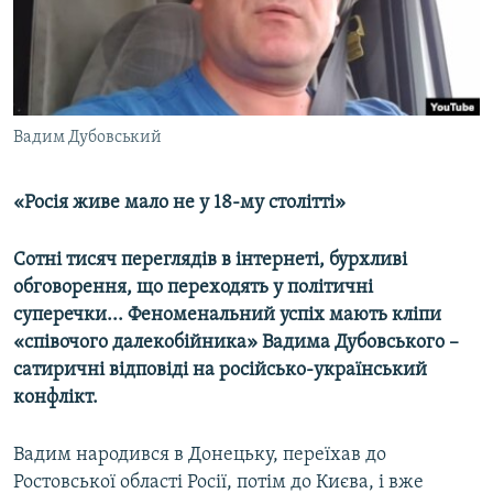
ВІДЕОУРОКИ «ELIFBE»
Русский
СВІДЧЕННЯ ОКУПАЦІЇ
Qırımtatar
УКРАЇНСЬКА ПРОБЛЕМА КРИМУ
ДОЛУЧАЙСЯ!
Вадим Дубовський
ІНФОГРАФІКА
«Росія живе мало не у 18-му столітті»
Усі сайти RFE/RL
Сотні тисяч переглядів в інтернеті, бурхливі
обговорення, що переходять у політичні
суперечки
... Феноменальний успіх мають кліпи
«співочого далекобійника» Вадима Дубовського –
сатиричні відповіді на російсько-український
конфлікт.
Вадим народився в Донецьку, переїхав до
Ростовської області Росії, потім до Києва, і вже