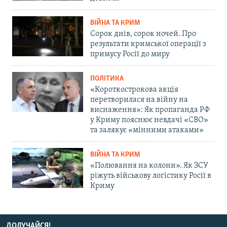
ВІЙНА ТА КРИМ
Сорок днів, сорок ночей. Про
результати кримської операції з
примусу Росії до миру
ПОЛІТИКА
«Короткострокова акція
перетворилася на війну на
виснаження»: Як пропаганда РФ
у Криму пояснює невдачі «СВО»
та залякує «мінними атаками»
ВІЙНА ТА КРИМ
«Полювання на колони». Як ЗСУ
ріжуть військову логістику Росії в
Криму
ДОЛУЧАЙСЯ!