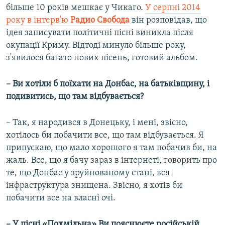
більше 10 років мешкає у Чикаго.
У серпні 2014
року в інтерв'ю
Радио Свобода
він розповідав, що
ідея записувати політичні пісні виникла після
окупації Криму. Відтоді минуло більше року,
з'явилося багато нових пісень, готовий альбом.
– Ви хотіли б поїхати на Донбас, на батьківщину, і
подивитись, що там відбувається?
– Так, я народився в Донецьку, і мені, звісно,
хотілось би побачити все, що там відбувається. Я
припускаю, що мало хорошого я там побачив би, на
жаль. Все, що я бачу зараз в інтернеті, говорить про
те, що Донбас у зруйнованому стані, вся
інфраструктура знищена. Звісно, я хотів би
побачити все на власні очі.
– У пісні «Похмільна» Ви пояснюєте російській