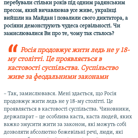
перебували стільки років під одним радянським
пресом, який вичавлював усе живе, українці
вийшли на Майдан і повалили свого диктатора, а
росіяни демонструють чудеса сервільності. Чи
замислювалися Ви про те, чому так сталось?
Росія продовжує жити ледь не у 18-
му столітті. Це проявляється в
кастовості суспільства. Суспільство
живе за феодальними законами
– Так, замислювався. Мені здається, що Росія
продовжує жити ледь не у 18-му столітті. Це
проявляється в кастовості суспільства. Чиновники,
держапарат – це особлива каста, каста людей, яких
важко змусити жити за законом, які можуть собі
дозволяти абсолютно божевільні речі, люди, які