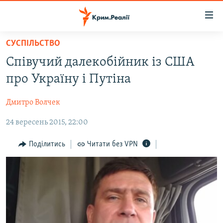
Доступність
посилання
Перейти
СУСПІЛЬСТВО
до
НОВИНИ
Співучий далекобійник із США
основного
ВОДА.КРИМ
матеріалу
про Україну і Путіна
ВІДЕО ТА ФОТО
Перейти
до
Дмитро Волчек
ПОЛІТИКА
основної
24 вересень 2015, 22:00
БЛОГИ
навігації
Перейти
ПОГЛЯД
Поділитись
Читати без VPN
до
ІНТЕРВ'Ю
пошуку
ВСЕ ЗА ДЕНЬ
СПЕЦПРОЕКТИ
ЯК ОБІЙТИ БЛОКУВАННЯ
ДЕПОРТАЦІЯ