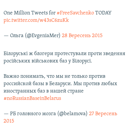
One Million Tweets for
#FreeSavchenko
TODAY
pic.twitter.com/w43sC6zuKk
— Ольга (@EvgeniaMer)
28 Вересень 2015
Білоруські ж блогери протестували проти зведення
російських військових баз у Білорусі.
Важно понимать, что мы не только против
российской базы в Беларуси. Мы против любых
иностранных баз в нашей стране
#noRussianBaseinBelarus
— РБ головного мозга (@belamova)
27 Вересень
2015