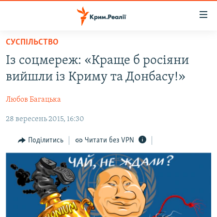
Доступність
посилання
Перейти
СУСПІЛЬСТВО
до
НОВИНИ
Із соцмереж: «Краще б росіяни
основного
ВОДА.КРИМ
матеріалу
вийшли із Криму та Донбасу!»
ВІДЕО ТА ФОТО
Перейти
до
Любов Багацька
ПОЛІТИКА
основної
28 вересень 2015, 16:30
БЛОГИ
навігації
Перейти
ПОГЛЯД
Поділитись
Читати без VPN
до
ІНТЕРВ'Ю
пошуку
ВСЕ ЗА ДЕНЬ
СПЕЦПРОЕКТИ
ЯК ОБІЙТИ БЛОКУВАННЯ
ДЕПОРТАЦІЯ