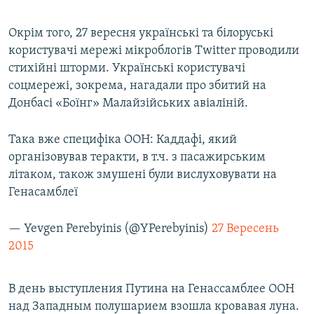
Окрім того, 27 вересня українські та білоруські
користувачі мережі мікроблогів Twitter проводили
стихійні шторми. Українські користувачі
соцмережі, зокрема, нагадали про збитий на
Донбасі «Боїнг» Малайзійських авіаліній.
Така вже специфіка ООН: Каддафі, який
організовував теракти, в т.ч. з пасажирським
літаком, також змушені були вислуховувати на
Генасамблеї
— Yevgen Perebyinis (@YPerebyinis)
27 Вересень
2015
В день выступления Путина на Генассамблее ООН
над Западным полушарием взошла кровавая луна.