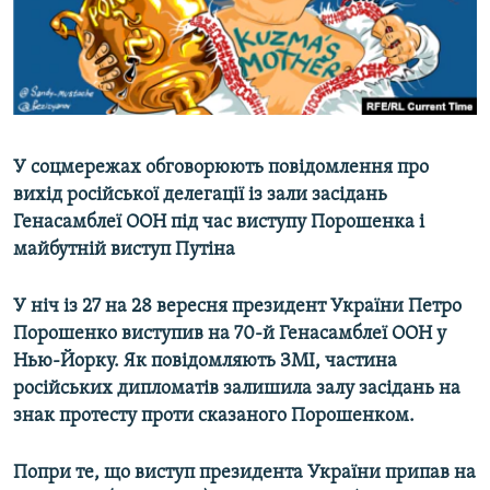
ВІДЕОУРОКИ «ELIFBE»
Русский
СВІДЧЕННЯ ОКУПАЦІЇ
Qırımtatar
УКРАЇНСЬКА ПРОБЛЕМА КРИМУ
ДОЛУЧАЙСЯ!
ІНФОГРАФІКА
У соцмережах обговорюють повідомлення про
вихід російської делегації із зали засідань
Генасамблеї ООН під час виступу Порошенка і
Усі сайти RFE/RL
майбутній виступ Путіна
У ніч із 27 на 28 вересня президент України Петро
Порошенко виступив на 70-й Генасамблеї ООН у
Нью-Йорку. Як повідомляють ЗМІ, частина
російських дипломатів залишила залу засідань на
знак протесту проти сказаного Порошенком.
Попри те, що виступ президента України припав на