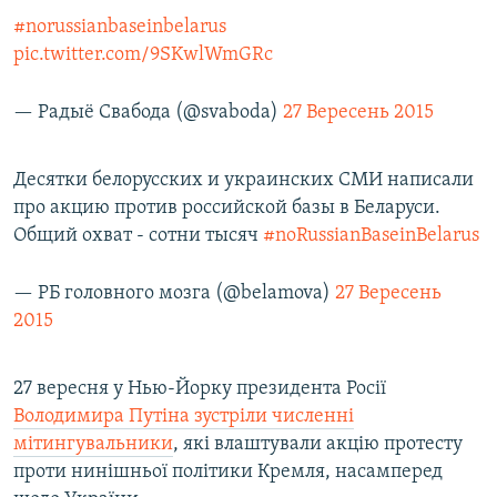
#norussianbaseinbelarus
pic.twitter.com/9SKwlWmGRc
— Радыё Свабода (@svaboda)
27 Вересень 2015
Десятки белорусских и украинских СМИ написали
про акцию против российской базы в Беларуси.
Общий охват - сотни тысяч
#noRussianBaseinBelarus
— РБ головного мозга (@belamova)
27 Вересень
2015
27 вересня у Нью-Йорку президента Росії
Володимира Путіна зустріли численні
мітингувальники
, які влаштували акцію протесту
проти нинішньої політики Кремля, насамперед