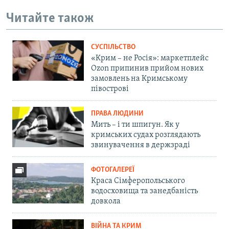
Читайте також
СУСПІЛЬСТВО
«Крим – не Росія»: маркетплейс
Ozon припинив прийом нових
замовлень на Кримському
півострові
ПРАВА ЛЮДИНИ
Мить – і ти шпигун. Як у
кримських судах розглядають
звинувачення в держзраді
ФОТОГАЛЕРЕЇ
Краса Сімферопольського
водосховища та занедбаність
довкола
ВІЙНА ТА КРИМ