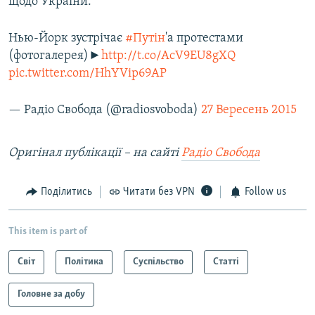
щодо України.
Нью-Йорк зустрічає
#Путін
'а протестами
(фотогалерея)►
http://t.co/AcV9EU8gXQ
pic.twitter.com/HhYVip69AP
— Радіо Свобода (@radiosvoboda)
27 Вересень 2015
Оригінал публікації – на сайті
Радіо Свобода
Поділитись
Читати без VPN
Follow us
This item is part of
Світ
Політика
Суспільство
Статті
Головне за добу