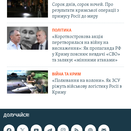
Сорок днів, сорок ночей. Про
результати кримської операції з
примусу Росії до миру
ПОЛІТИКА
«Короткострокова акція
перетворилася на війну на
виснаження»: Як пропаганда РФ
у Криму пояснює невдачі «СВО»
та залякує «мінними атаками»
ВІЙНА ТА КРИМ
«Полювання на колони». Як ЗСУ
ріжуть військову логістику Росії в
Криму
ДОЛУЧАЙСЯ!