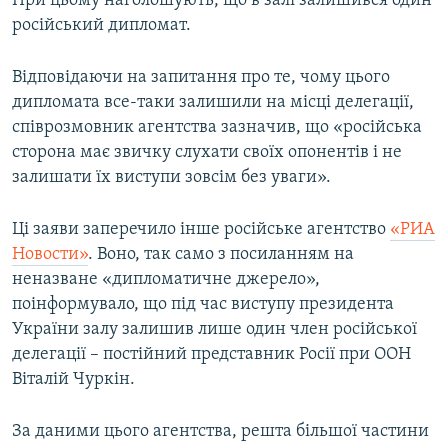
При цьому наголошують, що в залі залишився один
російський дипломат.
Відповідаючи на запитання про те, чому цього
дипломата все-таки залишили на місці делегації,
співрозмовник агентства зазначив, що «російська
сторона має звичку слухати своїх опонентів і не
залишати їх виступи зовсім без уваги».
Ці заяви заперечило інше російське агентство
«РИА
Новости»
. Воно, так само з посиланням на
неназване «дипломатичне джерело»,
поінформувало, що під час виступу президента
України залу залишив лише один член російської
делегації – постійний представник Росії при ООН
Віталій Чуркін.
За даними цього агентства, решта більшої частини