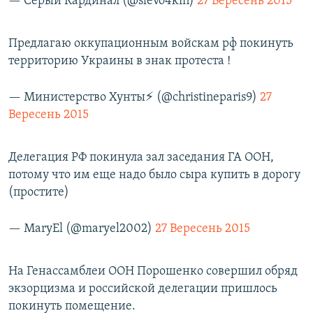
— Серый Кардинал (@slevo4kin)
27 Вересень 2015
Предлагаю оккупационным войскам рф покинуть
территорию Украины в знак протеста !
— Министерство Хунты⚡️ (@christineparis9)
27
Вересень 2015
Делегация РФ покинула зал заседания ГА ООН,
потому что им еще надо было сыра купить в дорогу
(простите)
— MaryEl (@maryel2002)
27 Вересень 2015
На Генассамблеи ООН Порошенко совершил обряд
экзорцизма и российской делегации пришлось
покинуть помещение.