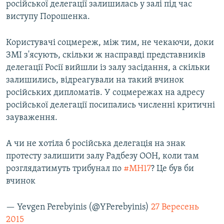
російської делегації залишилась у залі під час
виступу Порошенка.
Користувачі соцмереж, між тим, не чекаючи, доки
ЗМІ з'ясують, скільки ж насправді представників
делегації Росії вийшли із залу засідання, а скільки
залишились, відреагували на такий вчинок
російських дипломатів. У соцмережах на адресу
російської делегації посипались численні критичні
зауваження.
А чи не хотіла б російська делегація на знак
протесту залишити залу Радбезу ООН, коли там
розглядатимуть трибунал по
#MH17
? Це був би
вчинок
— Yevgen Perebyinis (@YPerebyinis)
27 Вересень
2015