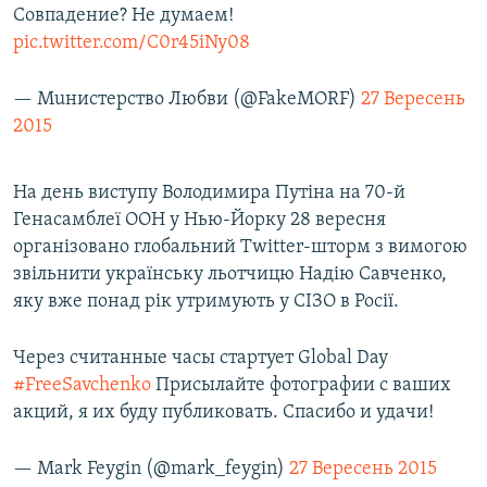
Совпадение? Не думаем!
pic.twitter.com/C0r45iNy08
— Мuнистерство Любви (@FakeMORF)
27 Вересень
2015
На день виступу Володимира Путіна на 70-й
Генасамблеї ООН у Нью-Йорку 28 вересня
організовано глобальний Twitter-шторм з вимогою
звільнити українську льотчицю Надію Савченко,
яку вже понад рік утримують у СІЗО в Росії.
Через считанные часы стартует Global Day
#FreeSavchenko
Присылайте фотографии с ваших
акций, я их буду публиковать. Спасибо и удачи!
— Mark Feygin (@mark_feygin)
27 Вересень 2015