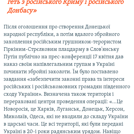
геть з російського Криму і російського
Донбасу»
Після оголошення про створення Донецької
народної республіки, а потім вдалого збройного
захоплення російським грушником-терористом
Гіркіним-Стрєлковим плацдарму в Слов'янську
Путін публічно на прес-конференції 17 квітня дав
наказ своїм напівлегальним групам в Україні
починати збройні заколоти. Їм було поставлено
завдання «забезпечити законні права та інтереси
російських і російськомовних громадян південного
сходу України». Визначена також територія і
перераховані центри проведення операції: «...Це
Новоросія, це Харків, Луганськ, Донецьк, Херсон,
Миколаїв, Одеса, які не входили до складу України
в царські часи. Це всі території, які були передані
Україні в 20-і роки радянським урядом. Навіщо