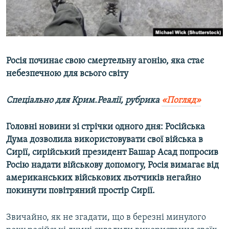
ВІДЕОУРОКИ «ELIFBE»
Русский
СВІДЧЕННЯ ОКУПАЦІЇ
Qırımtatar
УКРАЇНСЬКА ПРОБЛЕМА КРИМУ
Росія починає свою смертельну агонію, яка стає
ДОЛУЧАЙСЯ!
ІНФОГРАФІКА
небезпечною для всього світу
Спеціально для Крим.Реалії, рубрика
«Погляд»
Усі сайти RFE/RL
Головні новини зі стрічки одного дня: Російська
Дума дозволила використовувати свої війська в
Сирії, сирійський президент Башар Асад попросив
Росію надати військову допомогу, Росія вимагає від
американських військових льотчиків негайно
покинути повітряний простір Сирії.
Звичайно, як не згадати, що в березні минулого