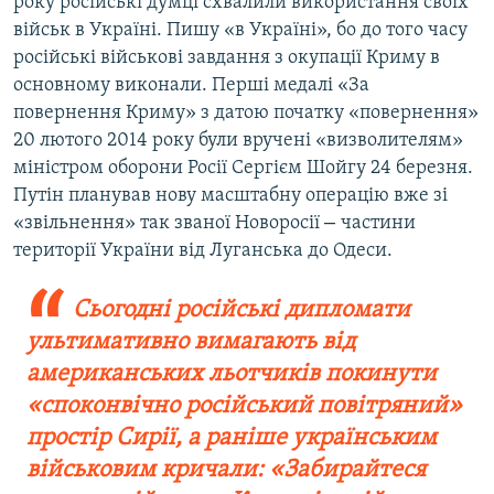
року російські думці схвалили використання своїх
військ в Україні. Пишу «в Україні», бо до того часу
російські військові завдання з окупації Криму в
основному виконали. Перші медалі «За
повернення Криму» з датою початку «повернення»
20 лютого 2014 року були вручені «визволителям»
міністром оборони Росії Сергієм Шойгу 24 березня.
Путін планував нову масштабну операцію вже зі
–
«звільнення» так званої Новоросії
частини
території України від Луганська до Одеси.
Сьогодні російські дипломати
ультимативно вимагають від
американських льотчиків покинути
«споконвічно російський повітряний»
простір Сирії, а раніше українським
військовим кричали: «Забирайтеся