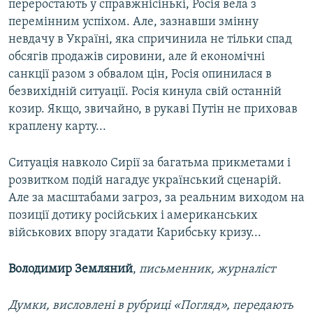
переростають у справжнісінькі, Росія вела з
перемінним успіхом. Але, зазнавши змінну
невдачу в Україні, яка спричинила не тільки спад
обсягів продажів сировини, але й економічні
санкції разом з обвалом цін, Росія опинилася в
безвихідній ситуації. Росія кинула свій останній
козир. Якщо, звичайно, в рукаві Путін не приховав
краплену карту...
Ситуація навколо Сирії за багатьма прикметами і
розвитком подій нагадує український сценарій.
Але за масштабами загроз, за реальним виходом на
позиції дотику російських і американських
військових впору згадати Карибську кризу...
Володимир Земляний
,
письменник, журналіст
Думки, висловлені в рубриці «Погляд», передають