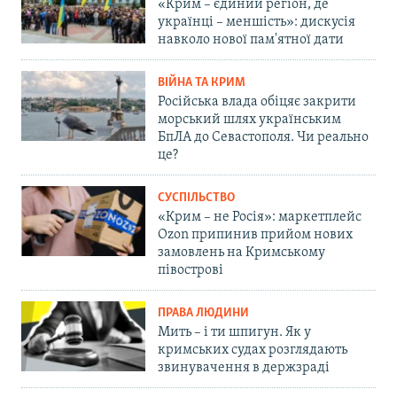
«Крим – єдиний регіон, де
українці – меншість»: дискусія
навколо нової пам'ятної дати
ВІЙНА ТА КРИМ
Російська влада обіцяє закрити
морський шлях українським
БпЛА до Севастополя. Чи реально
це?
СУСПІЛЬСТВО
«Крим – не Росія»: маркетплейс
Ozon припинив прийом нових
замовлень на Кримському
півострові
ПРАВА ЛЮДИНИ
Мить – і ти шпигун. Як у
кримських судах розглядають
звинувачення в держзраді