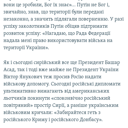
вони це зробили, Бог їх знає»... Путін не Бог і,
звичайно, знав, що території були передані
незаконно, а значить підлягали поверненню. У разі
успіху заколотників Путін обіцяв підтримати
розвиток успіху: «Нагадаю, що Рада Федерації
надала мені право використовувати війська на
території України».
Як і сьогодні сирійський все ще Президент Башар
Асад, так і тоді вже майже не Президент України
Віктор Янукович теж просив Росію надати
військову допомогу. Сьогодні російські дипломати
ультимативно вимагають від американських
льотчиків покинути «споконвічно російський
повітряний» простір Сирії, а раніше українським
військовим кричали: «Забирайтеся геть з
російського Криму і російського Донбасу».