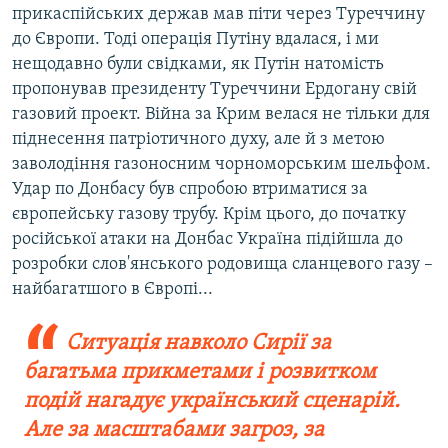
прикаспійських держав мав піти через Туреччину
до Європи. Тоді операція Путіну вдалася, і ми
нещодавно були свідками, як Путін натомість
пропонував президенту Туреччини Ердогану свій
газовий проект. Війна за Крим велася не тільки для
піднесення патріотичного духу, але й з метою
заволодіння газоносним чорноморським шельфом.
Удар по Донбасу був спробою втриматися за
європейську газову трубу. Крім цього, до початку
російської атаки на Донбас Україна підійшла до
розробки слов'янського родовища сланцевого газу –
найбагатшого в Європі...
Ситуація навколо Сирії за
багатьма прикметами і розвитком
подій нагадує український сценарій.
Але за масштабами загроз, за