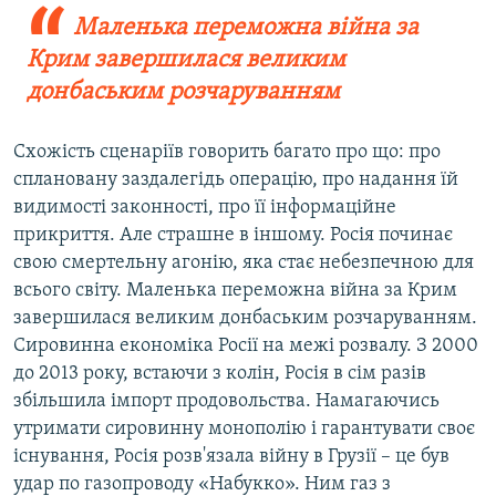
Маленька переможна війна за
Крим завершилася великим
донбаським розчаруванням
Схожість сценаріїв говорить багато про що: про
сплановану заздалегідь операцію, про надання їй
видимості законності, про її інформаційне
прикриття. Але страшне в іншому. Росія починає
свою смертельну агонію, яка стає небезпечною для
всього світу. Маленька переможна війна за Крим
завершилася великим донбаським розчаруванням.
Сировинна економіка Росії на межі розвалу. З 2000
до 2013 року, встаючи з колін, Росія в сім разів
збільшила імпорт продовольства. Намагаючись
утримати сировинну монополію і гарантувати своє
існування, Росія розв'язала війну в Грузії – це був
удар по газопроводу «Набукко». Ним газ з