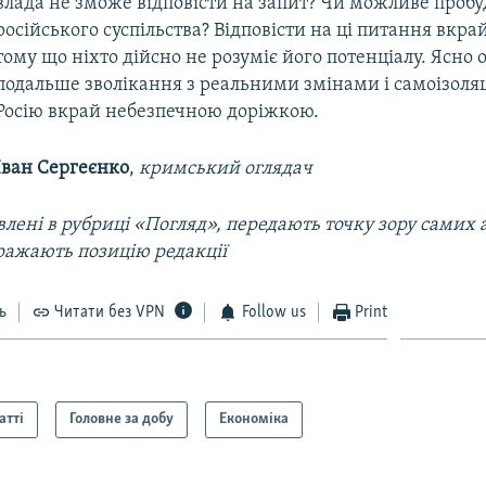
влада не зможе відповісти на запит? Чи можливе проб
російського суспільства? Відповісти на ці питання вкра
тому що ніхто дійсно не розуміє його потенціалу. Ясно 
подальше зволікання з реальними змінами і самоізоляц
Росію вкрай небезпечною доріжкою.
Іван Сергеєнко
,
кримський оглядач
лені в рубриці «Погляд», передають точку зору самих а
ражають позицію редакції
ь
Читати без VPN
Follow us
Print
атті
Головне за добу
Економіка