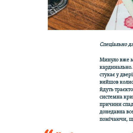
Спеціально д
Минуло вже ма
кардинально. 
стукає у двер
вийшов колис
йдуть траєкто
системна криз
причини спаду
донедавна все
помічаючи, щ