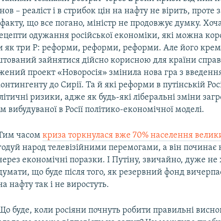
нов – реаліст і в стрибок цін на нафту не вірить, проте 
факту, що все погано, міністр не продовжує думку. Хоч
рецепти одужання російської економіки, які можна кор
 як три Р: реформи, реформи, реформи. Але його крем
штований зайнятися дійсно корисною для країни спра
ений проект «Новоросія» змінила нова гра з введенн
нтингенту до Сирії. Та й які реформи в путінській Росі
олітичні ризики, адже як будь-які ліберальні зміни за
 вибудуваної в Росії політико-економічної моделі.
Тим часом
криза торкнулася вже 70% населення велики
годуй народ телевізійними перемогами, а він починає
через економічні поразки. І Путіну, звичайно, дуже не
думати, що буде після того, як резервний фонд вичерпає
на нафту так і не виростуть.
Що буде, коли росіяни почнуть робити правильні виснов