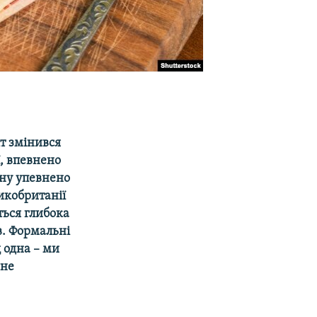
іт змінився
, впевнено
ену упевнено
икобританії
ється глибока
в. Формальні
 одна – ми
 не