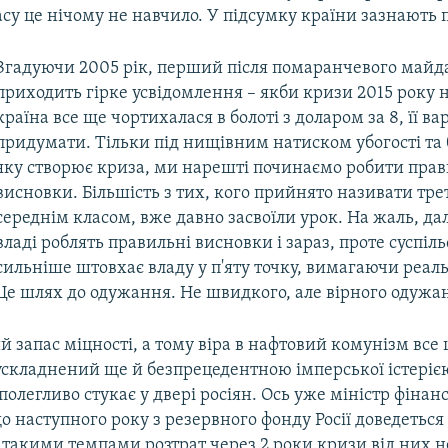
су це нічому не навчило. У підсумку країни зазнають 
Згадуючи 2005 рік, перший після помаранчевого майд
приходить гірке усвідомлення – якби кризи 2015 року не
країна все ще чортихалася в болоті з доларом за 8, її вар
придумати. Тільки під нищівним натиском убогості та 
яку створює криза, ми нарешті починаємо робити прав
висновки. Більшість з тих, кого прийнято називати тре
середнім класом, вже давно засвоїли урок. На жаль, дал
владі роблять правильні висновки і зараз, проте суспіль
сильніше штовхає владу у п'яту точку, вимагаючи реал
Це шлях до одужання. Не швидкого, але вірного одужа
ий запас міцності, а тому віра в нафтовий комунізм все
 ускладнений ще й безпрецедентною імперської істеріє
полегливо стукає у двері росіян. Ось уже міністр фінанс
о наступного року з резервного фонду Росії доведеться
З такими темпами розтрат через 2 роки кризи від них 