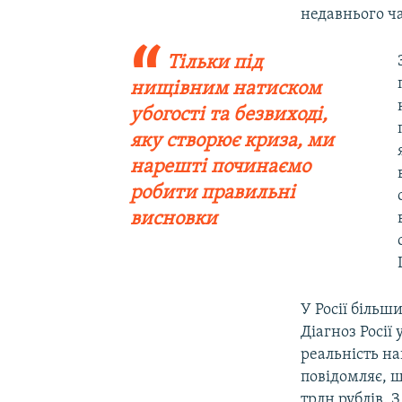
недавнього ча
Тільки під
нищівним натиском
убогості та безвиході,
яку створює криза, ми
нарешті починаємо
робити правильні
висновки
У Росії більш
Діагноз Росії
реальність на
повідомляє, щ
трлн рублів. 