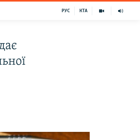
РУС
КТА
дає
льної