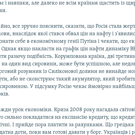
є і навпаки, але далеко не всім країнам щастить із щ
ми.
но, все зручно пояснити, сказати, що Росія стала жер
ови, внаслідок якої стався обвал цін на нафту і з'явилис
ати себе в економічному генії Путіна і чекати, що ек
 Однак якщо накласти на графік цін нафти динаміку ВВ
и разючу подібність. Корумпована країна, дві третин
 на один вид сировини, може бути успішною, але недов
рговий розумник із Силіконової долини не винайде но
ти, або не сконструює такий акумулятор, який зробит
сировиною. У підсумку Росію чекає ймовірно найбіль
ків.
вжди урок економіки. Криза 2008 року нагадала світові
о сильно покладатися на експансію кредиту, що креди
ічні. І прийде пора платити за рахунками. Що грецька
датна доти, поки вам готові давати у борг. Українців і р