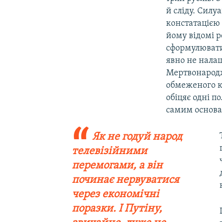
й сліду. Силуа
констатацією 
йому відомі 
сформулювати
явно не нала
Мертвонародж
обмеженого ко
обіцяє одні п
самим основам
Як не годуй народ
телевізійними
перемогами, а він
починає нервуватися
через економічні
поразки. І Путіну,