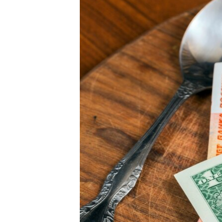
ВІДЕОУРОКИ «ELIFBE»
СВІДЧЕННЯ ОКУПАЦІЇ
УКРАЇНСЬКА ПРОБЛЕМА КРИМУ
ІНФОГРАФІКА