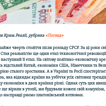
ля Крим.Реалії, рубрика
«Погляд»
йже чверть століття після розпаду СРСР. За ці роки св
Став реальністю ще один етап технологічної революції
і наступний її етап. На світову політико-економічну ар
ь відсталий Китай, економіки США, Німеччини та Вел
рією сталого зростання. А в Україні та Росії спостеріга
а, яка відкидає країни на узбіччя усіх світових тренді
 економіки в двох країнах різні. Однак суть цих явищ
 ще вірили в утопії, ми будували кожен свій комунізм,
о насправді риємо платонівський котлован.