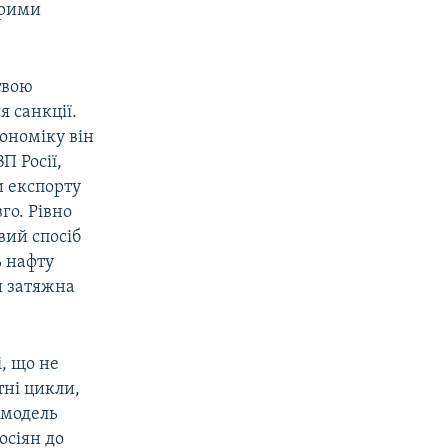
ирими
твою
я санкції.
ономіку він
П Росії,
и експорту
го. Рівно
вий спосіб
ь нафту
ш затяжна
, що не
тні цикли,
 модель
осіян до