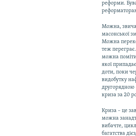
реформи. Бува
реформатора
Можна, звичай
масонської зм
Можна перекон
теж переграє.
можна помітит
якої припадає
доти, поки че
видобутку наф
другорядною 
криза за 20 ро
Криза – це за
можна занадт
вибачте, цикл
багатства дієз