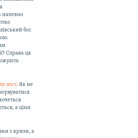
за
а напевно
отко
лівський бос
вою.
ям
ї? Справа ця
грожують
х міст
. Як не
 нервуватися
 хочеться
ться, а ціни
ки з кризи, а