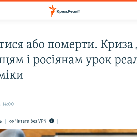
тися або померти. Криза 
нцям і росіянам урок реа
міки
, 14:00
ь
Читати без VPN