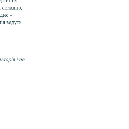
удження
й складно,
одне –
ія ведуть
вторів і не