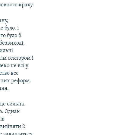
повного краху.
ану,
 було, і
то було б
безвиході,
ильні
тім сектором і
еко не всі у
ство все
ьних реформ.
ння.
 ще сильна.
ю. Однак
ів
 вийняти 2
не залишиться