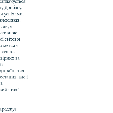
озплачується
лу Донбасу.
ми успіхами.
висновків.
яли, як
фективною
ї світової
на метали
 зазнала
вірних за
ні
д країн, чия
остання, але і
 в
ий» газ і
народжує