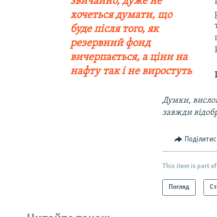
звичайно, дуже не
хочеться думати, що
буде після того, як
резервний фонд
вичерпається, а ціни на
нафту так і не виростуть
Думки, вислов
завжди відоб
Поділитис
This item is part of
Погляд
Ст