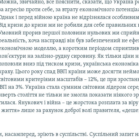
Можна, звичайно, все пояснити, сказати, що Україна р
за агресію проти себе, за втрату економічного потенціа
Однак і перед війною країна не відрізнялася особливи
Від кризи до кризи ми не робили для себе правильних 
Умовний прорив першої половини нульових ми сприйн
реальність, хоча насправді він був забезпечений не е
економічною моделлю, а коротким періодом сприятливо
кон'єктури на залізно-рудну сировину. Як тільки ціни 
поповзли вниз під тиском кризи, українська економіка
краху. Цього року спад ВВП країни може досягти неймо
світовими критеріями масштабів – 12%, це при зростан
ВП на 3%. Україна стала сумним світовим лідером сере
чверть століття не тільки не змогла показати ніякого зр
илася. Янукович і війна – це жорстока розплата за віру
життя» лише за рахунок доброї волі правителя, «дешев
и, насамперед, зріють в суспільстві. Суспільний запит 