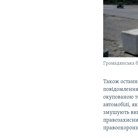
Громадянська б
Також останні
повідомлення
окупованою т
автомобілі, я
змушують вик
правозахисник
правоохоронн