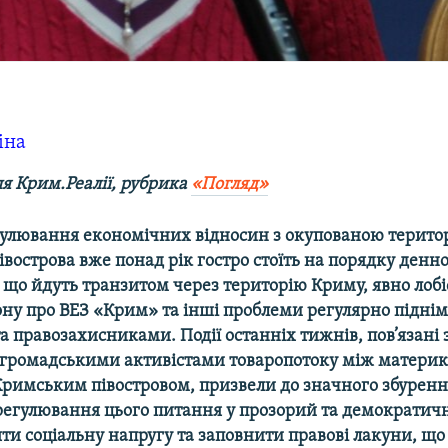
іна
ля Крим.Реалії, рубрика
«Погляд»
улювання економічних відносин з окупованою терито
вострова вже понад рік гостро стоїть на порядку денн
 що йдуть транзитом через територію Криму, явно лоб
ону про ВЕЗ «Крим» та інші проблеми регулярно підні
а правозахисниками. Події останніх тижнів, пов’язані 
громадськими активістами товаропотоку між матери
Кримським півостровом, призвели до значного збуренн
Врегулювання цього питання у прозорий та демократич
и соціальну напругу та заповнити правові лакуни, що