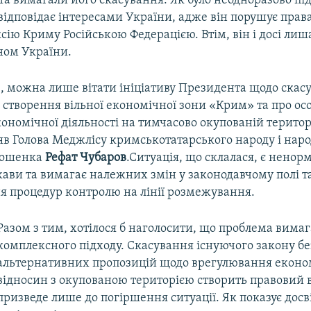
а вимагали його скасування. Як було неодноразово пі
відповідає інтересами України, адже він порушує прав
ксію Криму Російською Федерацією. Втім, він і досі лиш
ом України.
е, можна лише вітати ініціативу Президента щодо скас
створення вільної економічної зони «Крим» та про ос
ономічної діяльності на тимчасово окупованій територ
ляв Голова Меджлісу кримськотатарського народу і нар
рошенка
Рефат Чубаров
.Ситуація, що склалася, є нено
жави та вимагає належних змін у законодавчому полі т
я процедур контролю на лінії розмежування.
Разом з тим, хотілося б наголосити, що проблема вимаг
комплексного підходу. Скасування існуючого закону б
альтернативних пропозицій щодо врегулювання екон
відносин з окупованою територією створить правовий 
призведе лише до погіршення ситуації. Як показує досв