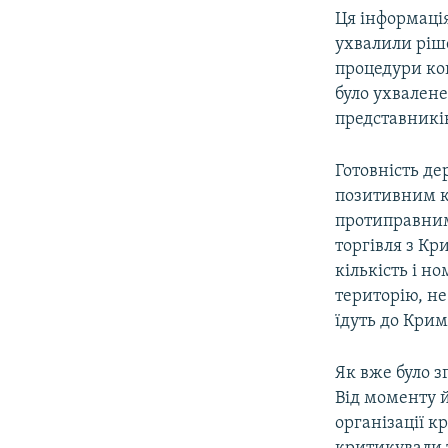
Ця інформація
ухвалили ріш
процедури ко
було ухвалене
представникі
Готовність д
позитивним кр
протиправними
торгівля з К
кількість і н
територію, не
їдуть до Кри
Як вже було з
Від моменту й
організації к