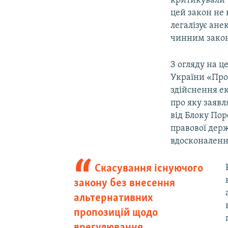
критикували т
цей закон не 
легалізує ане
чинним закон
З огляду на ц
України «Про 
здійснення ек
про яку заяв
від Блоку По
правової дер
вдосконаленн
Скасування існуючого
закону без внесення
альтернативних
пропозицій щодо
врегулювання