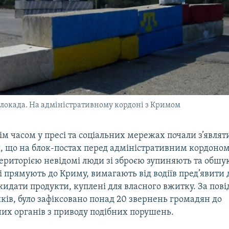
локада. На адміністративному кордоні з Кримом
м часом у пресі та соціальних мережах почали з’являт
, що на блок-постах перед адміністративним кордоном
ериторією невідомі люди зі зброєю зупиняють та обшу
кі прямують до Криму, вимагають від водіїв пред’явити
идати продукти, куплені для власного вжитку. За по
ів, було зафіксовано понад 20 звернень громадян до
их органів з приводу подібних порушень.