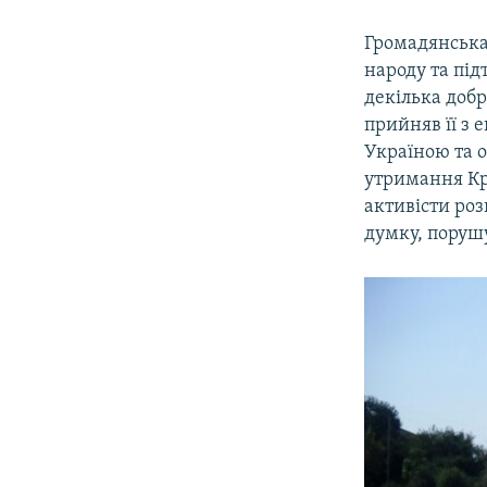
Громадянська
народу та пі
декілька добр
прийняв її з 
Україною та 
утримання Кр
активісти роз
думку, поруш