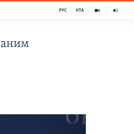
РУС
КТА
ваним