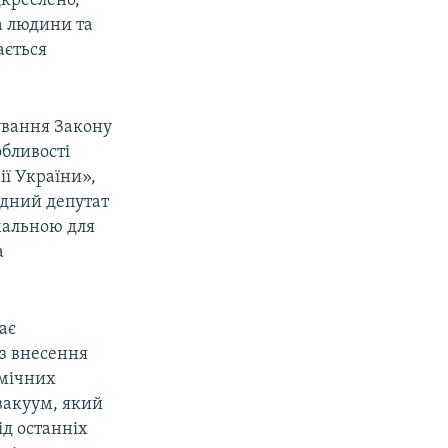
дкреслено,
а людини та
ається
ування Закону
обливості
ії України»,
одний депутат
рмальною для
а
ає
ез внесення
омічних
вакуум, який
ід останніх