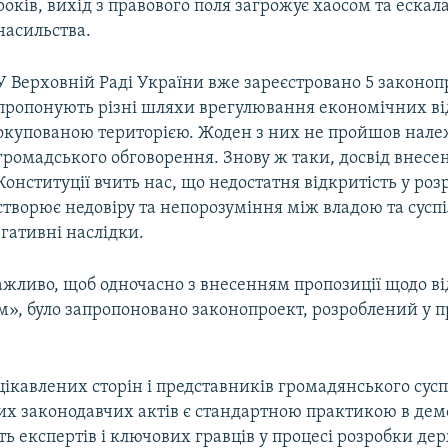
років, вихід з правового поля загрожує хаосом та ескал
насильства.
У Верховній Раді України вже зареєстровано 5 законопр
пропонують різні шляхи врегулювання економічних ві
окупованою територією. Жоден з них не пройшов нал
громадського обговорення. Знову ж таки, досвід внесе
Конституції вчить нас, що недостатня відкритість у роз
створює недовіру та непорозуміння між владою та суспі
гативні наслідки.
ажливо, щоб одночасно з внесенням пропозиції щодо в
м», було запропоновано законопроект, розроблений у 
ікавлених сторін і представників громадянського сусп
их законодавчих актів є стандартною практикою в де
ть експертів і ключових гравців у процесі розробки д