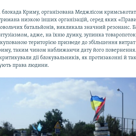
 блокада Криму, організована Меджлісом кримськотат
дтримана низкою інших організацій, серед яких «Прави
овольчих батальйонів, викликала значний резонанс. Б
ентузіазмом, адже, на їхню думку, зупинка товаропото
окупованою територією призведе до збільшення витрат 
иму, таким чином наближаючи дату його повернення.
критикували дії блокувальників, як протизаконні й так
ують права людини.