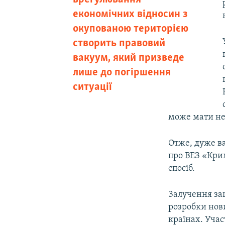
економічних відносин з
окупованою територією
створить правовий
вакуум, який призведе
лише до погіршення
ситуації
може мати не
Отже, дуже в
про ВЕЗ «Кри
спосіб.
Залучення зац
розробки нов
країнах. Учас