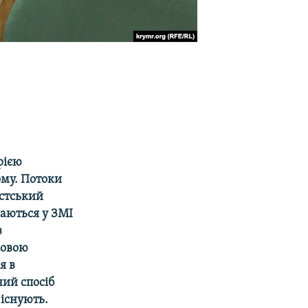
рією
ому. Потоки
істський
маються у ЗМІ
з
ковою
я в
ний спосіб
 існують.