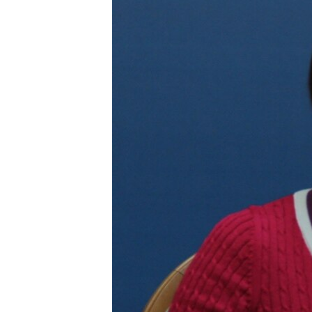
ВІДЕОУРОКИ «ELIFBE»
СВІДЧЕННЯ ОКУПАЦІЇ
УКРАЇНСЬКА ПРОБЛЕМА КРИМУ
ІНФОГРАФІКА