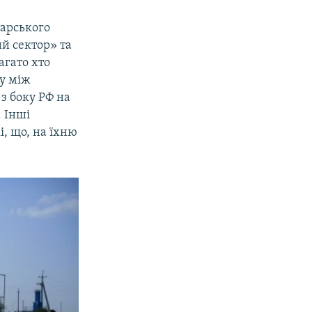
арського
й сектор» та
агато хто
ку між
з боку РФ на
 Інші
і, що, на їхню