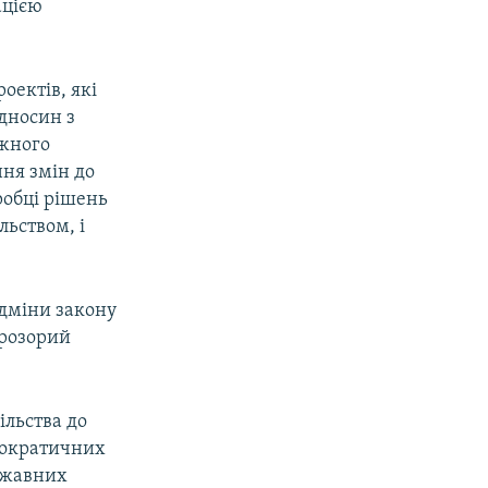
ацією
оектів, які
дносин з
ежного
ння змін до
робці рішень
льством, і
ідміни закону
прозорий
ільства до
мократичних
ержавних