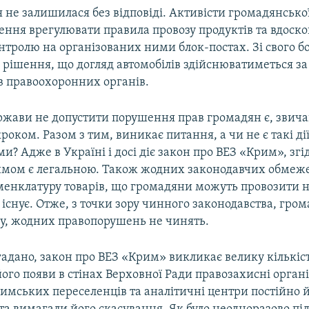
 не залишилася без відповіді. Активісти громадянсько
ення врегулювати правила провозу продуктів та вдоск
нтролю на організованих ними блок-постах. Зі свого б
 рішення, що догляд автомобілів здійснюватиметься за
в правоохоронних органів.
ержави не допустити порушення прав громадян є, звича
оком. Разом з тим, виникає питання, а чи не є такі ді
? Адже в Україні і досі діє закон про ВЕЗ «Крим», згі
римом є легальною. Також жодних законодавчих обмеж
оменклатуру товарів, що громадяни можуть провозити 
 існує. Отже, з точки зору чинного законодавства, гром
му, жодних правопорушень не чинять.
гадано, закон про ВЕЗ «Крим» викликає велику кількіс
ого появи в стінах Верховної Ради правозахисні органі
римських переселенців та аналітичні центри постійно 