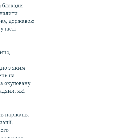
ї блокади
оналити
оку, державою
 участі
йно,
ї
дно з яким
ень на
на окуповану
адяни, які
ть нарікань.
зації,
його