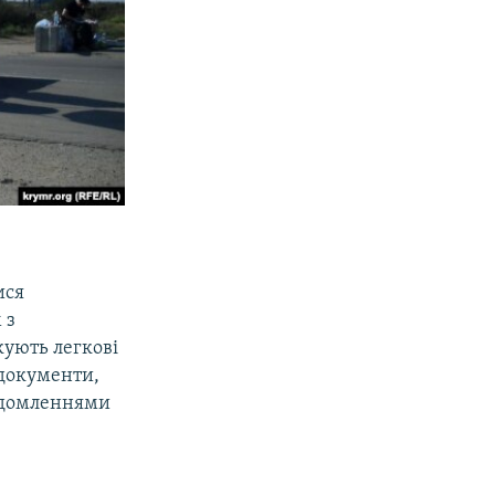
ися
 з
кують легкові
 документи,
відомленнями