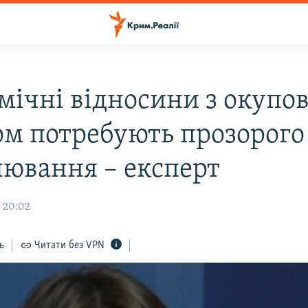
мічні відносини з окупо
м потребують прозорого
лювання – експерт
, 20:02
ь
Читати без VPN