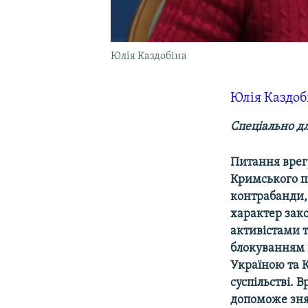
Юлія Каздобіна
Юлія Каздоб
Спеціально д
Питання врег
Кримського пі
контрабанди,
характер зак
активістами т
блокуванням 
Україною та 
суспільстві. 
допоможе знят