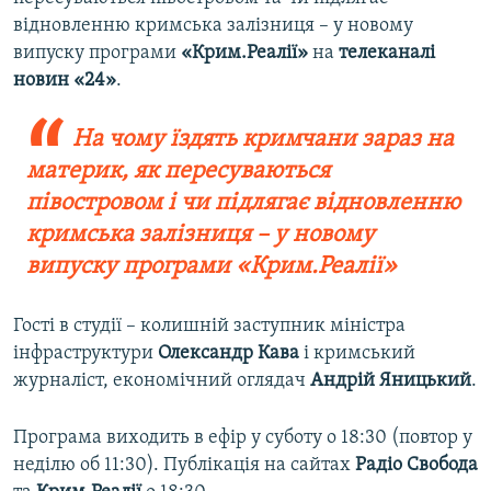
відновленню кримська залізниця – у новому
випуску програми
«Крим.Реалії»
на
телеканалі
новин «24»
.
На чому їздять кримчани зараз на
материк, як пересуваються
півостровом і чи підлягає відновленню
кримська залізниця – у новому
випуску програми «Крим.Реалії»
Гості в студії – колишній заступник міністра
інфраструктури
Олександр Кава
і кримський
журналіст, економічний оглядач
Андрій Яницький
.
Програма виходить в ефір у суботу о 18:30 (повтор у
неділю об 11:30). Публікація на сайтах
Радіо Свобода