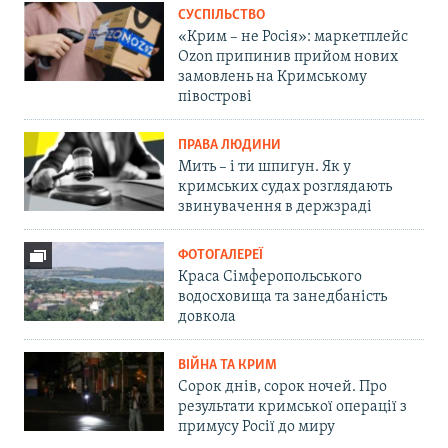
СУСПІЛЬСТВО
«Крим – не Росія»: маркетплейс
Ozon припинив прийом нових
замовлень на Кримському
півострові
ПРАВА ЛЮДИНИ
Мить – і ти шпигун. Як у
кримських судах розглядають
звинувачення в держзраді
ФОТОГАЛЕРЕЇ
Краса Сімферопольського
водосховища та занедбаність
довкола
ВІЙНА ТА КРИМ
Сорок днів, сорок ночей. Про
результати кримської операції з
примусу Росії до миру