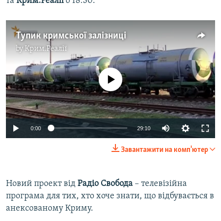
та
Крим.Реалії
о 18:30.
Тупик кримської залізниці
by
Крим.Реалії
No media source currently available
0:00
29:10
Завантажити на комп'ютер
Новий проект від
Радiо Свобода
– телевізійна
програма для тих, хто хоче знати, що відбувається в
анексованому Криму.