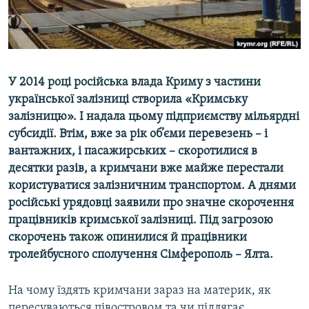
ВІДЕОУРОКИ «ELIFBE»
Русский
СВІДЧЕННЯ ОКУПАЦІЇ
Qırımtatar
УКРАЇНСЬКА ПРОБЛЕМА КРИМУ
У 2014 році російська влада Криму з частини
ДОЛУЧАЙСЯ!
ІНФОГРАФІКА
української залізниці створила «Кримську
залізницю». І надала цьому підприємству мільярдні
субсидії. Втім, вже за рік об’єми перевезень – і
Усі сайти RFE/RL
вантажних, і пасажирських – скоротилися в
десятки разів, а кримчани вже майже перестали
користуватися залізничним транспортом. А днями
російські урядовці заявили про значне скорочення
працівників кримської залізниці. Під загрозою
скорочень також опинилися й працівники
тролейбусного сполучення Сімферополь – Ялта.
На чому їздять кримчани зараз на материк, як
пересуваються півостровом та чи підлягає