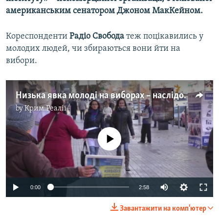
американським сенатором Джоном МакКейном.
Кореспонденти
Радіо Свобода
теж поцікавились у
молодих людей, чи збираються вони йти на
вибори.
Низька явка молоді на виборах – наслідок недостатнього інформування – експерт
by
Крим.Реалії
No media source currently available
0:00
2:58
Завантажити на комп'ютер