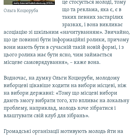
це стосується молоді, тому
що та реклама, яка є, є в
Ольга Коцюруба
таких певних застарілих
зразках, і вона викликає
асоціацію зі шкільним «начитуванням». Звичайно,
що це повинні бути інформаційні ролики, причому
вони мають бути в сучасній такій новій формі, і з
цього ролика має бути ясно, чим займається
місцеве самоврядування», – каже вона.
Водночас, на думку Ольги Коцюруби, молодому
виборцеві цікавіше ходити на вибори місцеві, ніж
на вибори державні: «Тому що місцеві вибори
дають змогу вибрати того, хто впливає на локальну
проблему, наприклад, молодь хоче зібратися і
влаштувати свій клуб для зібрань».
Громадські організації мотивують молодь йти на