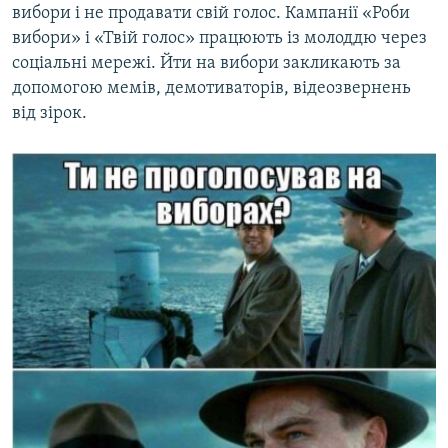
вибори і не продавати свій голос. Кампанії «Роби
вибори» і «Твій голос» працюють із молоддю через
соціальні мережі. Йти на вибори закликають за
допомогою мемів, демотиваторів, відеозвернень
від зірок.