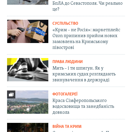
БпЛА до Севастополя. Чи реально
це?
СУСПІЛЬСТВО
«Крим – не Росія»: маркетплейс
Ozon припинив прийом нових
замовлень на Кримському
півострові
ПРАВА ЛЮДИНИ
Мить – і ти шпигун. Як у
кримських судах розглядають
звинувачення в держзраді
ФОТОГАЛЕРЕЇ
Краса Сімферопольського
водосховища та занедбаність
довкола
ВІЙНА ТА КРИМ