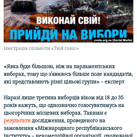
ВІДЕОУРОКИ «ELIFBE»
Русский
СВІДЧЕННЯ ОКУПАЦІЇ
Qırımtatar
УКРАЇНСЬКА ПРОБЛЕМА КРИМУ
ДОЛУЧАЙСЯ!
ІНФОГРАФІКА
Ілюстрація спільноти «Твій голос»
«Явка буде більшою, ніж на парламентських
Усі сайти RFE/RL
виборах, тому що з’явилось більше поле кандидатів,
які представляють різні цільові групи» – експерт
Наразі лише третина виборців віком від 18 до 35
років кажуть, що однозначно голосуватимусь на
цьогорічних місцевих виборах. Такими є
результати
дослідження, проведеного на
замовлення «Міжнародного республіканського
інституту» – некомерційної організації, очолюваної