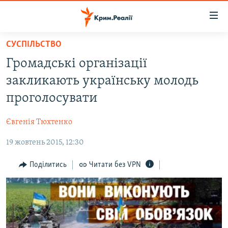
Доступність
посилання
Перейти
СУСПІЛЬСТВО
до
НОВИНИ
Громадські організації
основного
ВОДА.КРИМ
матеріалу
закликають українську молодь
ВІДЕО ТА ФОТО
Перейти
проголосувати
до
ПОЛІТИКА
основної
Євгенія Тюхтенко
БЛОГИ
навігації
Перейти
19 жовтень 2015, 12:30
ПОГЛЯД
до
ІНТЕРВ'Ю
Поділитись
Читати без VPN
пошуку
ВСЕ ЗА ДЕНЬ
СПЕЦПРОЕКТИ
ЯК ОБІЙТИ БЛОКУВАННЯ
ДЕПОРТАЦІЯ