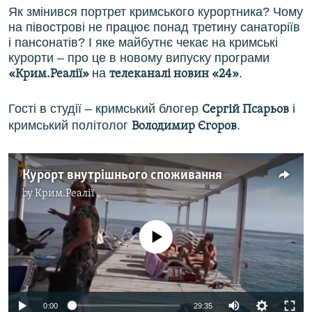
Як змінився портрет кримського курортника? Чому
на півострові не працює понад третину санаторіїв
і пансонатів? І яке майбутнє чекає на кримські
курорти – про це в новому випуску програми
на
.
«Крим.Реалії»
телеканалі новин «24»
Гості в студії – кримський блогер
і
Сергій Псарьов
кримський політолог
.
Володимир Єгоров
Курорт внутрішнього споживання
by
Крим.Реалії
No media source currently available
0:00
29:35