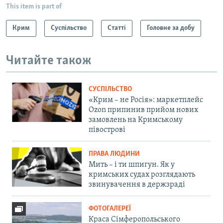
This item is part of
Крим
Суспільство
Статті
Головне за добу
Читайте також
СУСПІЛЬСТВО
«Крим – не Росія»: маркетплейс
Ozon припинив прийом нових
замовлень на Кримському
півострові
ПРАВА ЛЮДИНИ
Мить – і ти шпигун. Як у
кримських судах розглядають
звинувачення в держзраді
ФОТОГАЛЕРЕЇ
Краса Сімферопольського