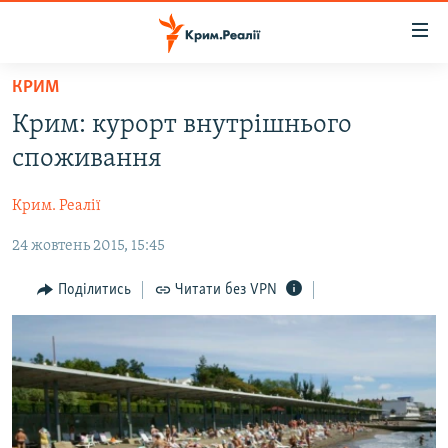
Доступність
посилання
Перейти
КРИМ
до
НОВИНИ
Крим: курорт внутрішнього
основного
ВОДА.КРИМ
матеріалу
споживання
ВІДЕО ТА ФОТО
Перейти
до
Крим. Реалії
ПОЛІТИКА
основної
24 жовтень 2015, 15:45
БЛОГИ
навігації
Перейти
ПОГЛЯД
Поділитись
Читати без VPN
до
ІНТЕРВ'Ю
пошуку
ВСЕ ЗА ДЕНЬ
СПЕЦПРОЕКТИ
ЯК ОБІЙТИ БЛОКУВАННЯ
ДЕПОРТАЦІЯ