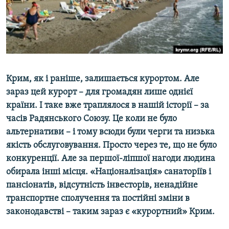
ВІДЕОУРОКИ «ELIFBE»
Русский
СВІДЧЕННЯ ОКУПАЦІЇ
Qırımtatar
УКРАЇНСЬКА ПРОБЛЕМА КРИМУ
ДОЛУЧАЙСЯ!
ІНФОГРАФІКА
Крим, як і раніше, залишається курортом. Але
зараз цей курорт – для громадян лише однієї
країни. І таке вже траплялося в нашій історії – за
Усі сайти RFE/RL
часів Радянського Союзу. Це коли не було
альтернативи – і тому всюди були черги та низька
якість обслуговування. Просто через те, що не було
конкуренції. Але за першої-ліпшої нагоди людина
обирала інші місця. «Націоналізація» санаторіїв і
пансіонатів, відсутність інвесторів, ненадійне
транспортне сполучення та постійні зміни в
законодавстві – таким зараз є «курортний» Крим.