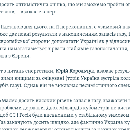
досить оптимістична оцінка, що ми зможемо пройти 
сезон», – вважає експерт.
Підставою для цього, на її переконання, є «зимовий па
вже дає певні результати з накопиченням запасів газу, і
європейської сторони допомагати Україні як у відносина
яка намагатиметься зірвати стабільне газопостачання, т
ива з Європи.
т з питань енергетики,
Юрій Корольчук
, вважає резул
 зими вищими за очікувані (торік Україна зустріла холо
бів газу). Однак він не виключає песимістичного сцен
«Маємо досить високий рівень запасів газу, зважаючи 
проблеми держави. Двох мільярдів кубометрів не виста
щоб ЄС і Росія були впевненими у стабільному зимовом
Газ закачують досить швидко, але фактично Україна ку
рахунок держрезервів: отримує кошти за рахунок кред