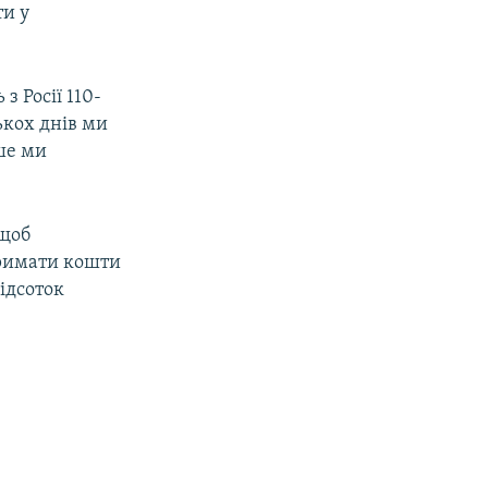
ти у
з Росії 110-
ькох днів ми
ьше ми
 щоб
тримати кошти
відсоток