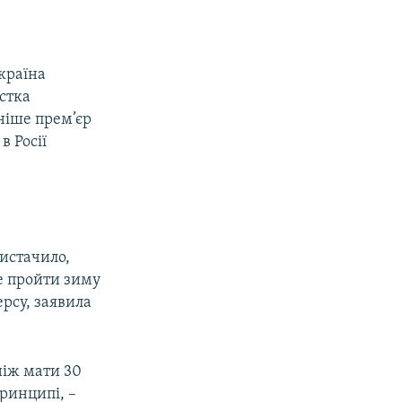
країна
астка
аніше прем’єр
в Росії
вистачило,
е пройти зиму
ерсу, заявила
ніж мати 30
принципі, –