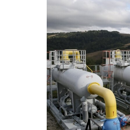
ВІДЕОУРОКИ «ELIFBE»
СВІДЧЕННЯ ОКУПАЦІЇ
УКРАЇНСЬКА ПРОБЛЕМА КРИМУ
ІНФОГРАФІКА