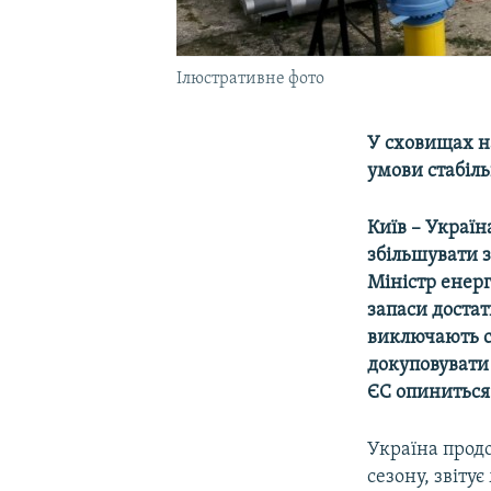
Ілюстративне фото
У сховищах на
умови стабіл
Київ – Україн
збільшувати з
Міністр енер
запаси доста
виключають с
докуповувати 
ЄС опиниться 
Україна прод
сезону, звіту