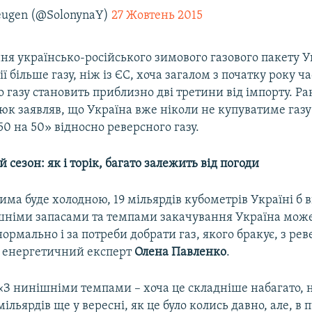
eugen (@SolonynaY)
27 Жовтень 2015
ня українсько-російського зимового газового пакету У
ії більше газу, ніж із ЄС, хоча загалом з початку року ч
 газу становить приблизно дві третини від імпорту. Р
к заявляв, що Україна вже ніколи не купуватиме газу 
50 на 50» відносно реверсного газу.
сезон: як і торік, багато залежить від погоди
има буде холодною, 19 мільярдів кубометрів Україні б 
ішніми запасами та темпами закачування Україна мож
рмально і за потреби добрати газ, якого бракує, з рев
енергетичний експерт
Олена Павленко
.
«З нинішніми темпами – хоча це складніше набагато, 
мільярдів ще у вересні, як це було колись давно, але, в 