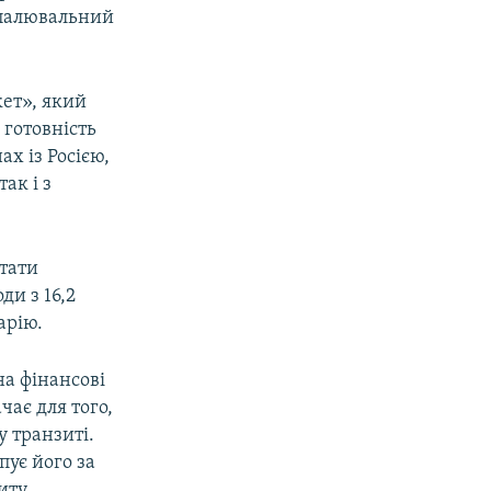
опалювальний
кет», який
 готовність
х із Росією,
ак і з
ьтати
ди з 16,2
арію.
на фінансові
чає для того,
у транзиті.
пує його за
иту