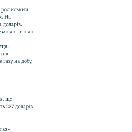
 російський
ж. На
 доларів.
имової газової
яця,
аток
 газу на добу,
в, що
ть 227 доларів
огаз»