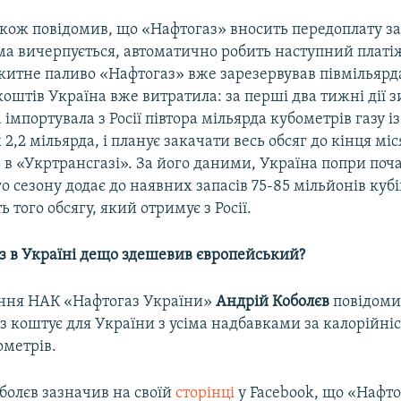
ож повідомив, що «Нафтогаз» вносить передоплату за
ума вичерпується, автоматично робить наступний платі
китне паливо «Нафтогаз» вже зарезервував півмільярда
оштів Україна вже витратила: за перші два тижні дії з
 імпортувала з Росії півтора мільярда кубометрів газу із
2,2 мільярда, і планує закачати весь обсяг до кінця міс
в «Укртрансгазі». За його даними, Україна попри поч
 сезону додає до наявних запасів 75-85 мільйонів кубів
ь того обсягу, який отримує з Росії.
аз в Україні дещо здешевив європейський?
іння НАК «Нафтогаз України»
Андрій Коболєв
повідоми
з коштує для України з усіма надбавками за калорійніс
ометрів.
болєв зазначив на своїй
сторінці
у Facеbook, що «Нафт