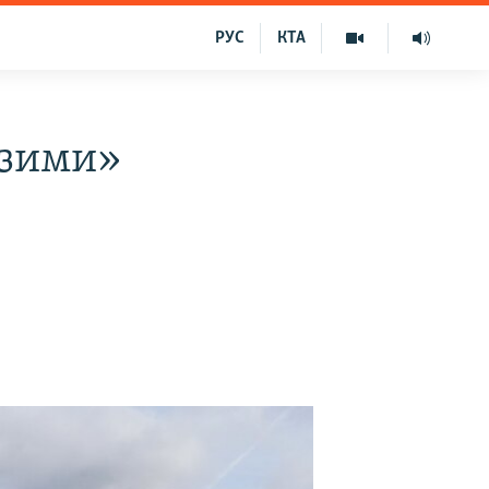
РУС
КТА
 зими»