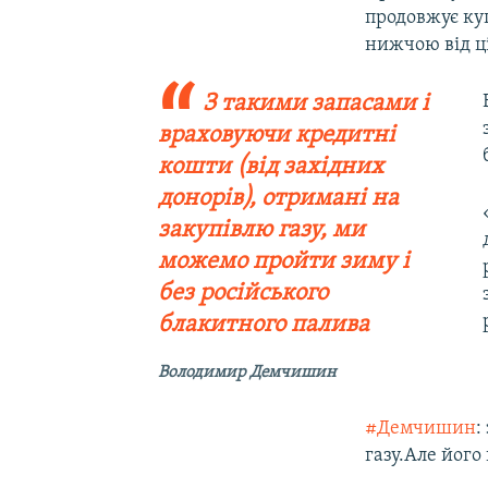
продовжує куп
нижчою від ц
З такими запасами і
враховуючи кредитні
кошти (від західних
донорів), отримані на
закупівлю газу, ми
можемо пройти зиму і
без російського
блакитного палива
Володимир Демчишин
#Демчишин
:
газу.Але його