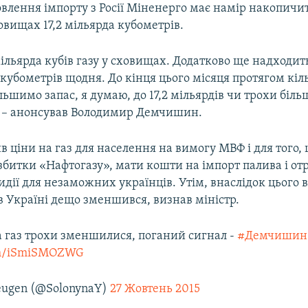
влення імпорту з Росії Міненерго має намір накопичи
вищах 17,2 мільярда кубометрів.
мільярда кубів газу у сховищах. Додатково ще надходить 
 кубометрів щодня. До кінця цього місяця протягом кіл
льшимо запас, я думаю, до 17,2 мільярдів чи трохи біл
 – анонсував Володимир Демчишин.
 ціни на газ для населення на вимогу МВФ і для того,
 збитки «Нафтогазу», мати кошти на імпорт палива і о
сидії для незаможних українців. Утім, внаслідок цього 
 в Україні дещо зменшився, визнав міністр.
а газ трохи зменшилися, поганий сигнал -
#Демчишин
com/iSmiSMOZWG
eugen (@SolonynaY)
27 Жовтень 2015