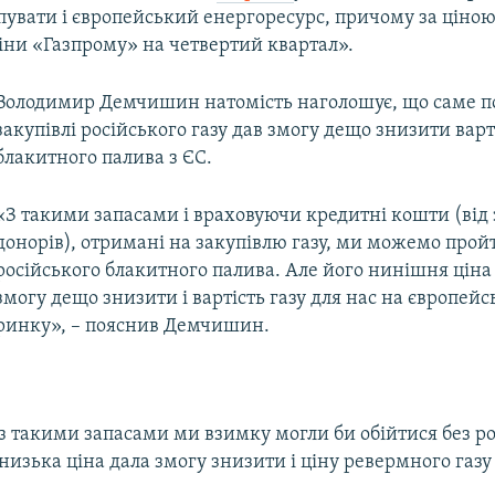
увати і європейський енергоресурс, причому за ціною,
іни «Газпрому» на четвертий квартал».
Володимир Демчишин натомість наголошує, що саме п
закупівлі російського газу дав змогу дещо знизити варт
блакитного палива з ЄС.
«З такими запасами і враховуючи кредитні кошти (від
донорів), отримані на закупівлю газу, ми можемо пройт
російського блакитного палива. Але його нинішня ціна
змогу дещо знизити і вартість газу для нас на європей
ринку», – пояснив Демчишин.
 з такими запасами ми взимку могли би обійтися без р
 низька ціна дала змогу знизити і ціну ревермного газу