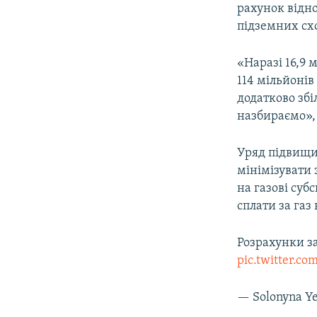
рахунок відно
підземних схо
«Наразі 16,9 
114 мільйонів
додатково збі
назбираємо»,
Уряд підвищив
мінімізувати
на газові суб
сплати за газ
Розрахунки з
pic.twitter.
— Solonyna Y