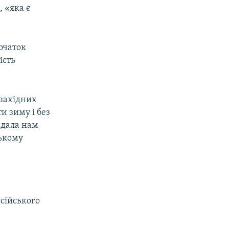
 «яка є
очаток
ість
 західних
и зиму і без
 дала нам
ському
осійського