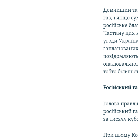
Демчишин так
газ, і якщо с
російське бла
Частину цих к
угоди Україна
запланованих 
повідомляють 
опалювального
тобто більшіст
Російський г
Голова правл
російський га
за тисячу куб
При цьому Ко