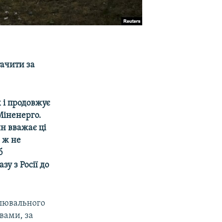
тачити за
 і продовжує
Міненерго.
н вважає ці
 ж не
б
у з Росії до
алювального
овами, за