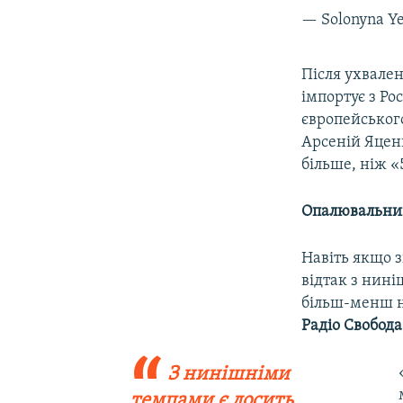
— Solonyna Y
Після ухвален
імпортує з Рос
європейського
Арсеній Яценю
більше, ніж «
Опалювальний 
Навіть якщо з
відтак з нин
більш-менш но
Радіо Свобода
З нинішніми
темпами
​
є досить