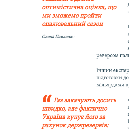
оптимістична оцінка, що
ми зможемо пройти
опалювальний сезон
Олена Павленк
о
реверсом пал
Інший експер
підготовки до
мільярдами ку
Газ закачують досить
швидко, але фактично
Україна купує його за
рахунок держрезервів: