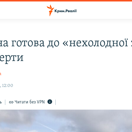
на готова до «нехолодної
перти
а
, 12:00
ь
Читати без VPN