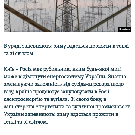
ВІДЕОУРОКИ «ELIFBE»
Русский
СВІДЧЕННЯ ОКУПАЦІЇ
Qırımtatar
УКРАЇНСЬКА ПРОБЛЕМА КРИМУ
ДОЛУЧАЙСЯ!
ІНФОГРАФІКА
В уряді запевняють: зиму вдасться прожити в теплі
та зі світлом
Усі сайти RFE/RL
Київ – Росія має рубильник, яким будь-якої миті
може відімкнути енергосистему України. Значно
зменшуючи залежність від сусіда-агресора щодо
газу, країна продовжує закуповувати в Росії
електроенергію та вугілля. Зі свого боку, в
Міністерстві енергетики та вугільної промисловості
України запевняють: зиму вдасться прожити в
теплі та зі світлом.