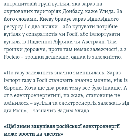
антрацитовій групі вугілля, яка зараз на
окупованих територіях Донбасу, каже Улида. За
його словами, Києву бракує зараз відповідного
ресурсу. І є два шляхи – або купувати потрібне
вугілля у сепаратистів чи Росії, або імпортувати
вугілля із Південної Африки чи Австралії. Там –
трошки дорожче, проте там немає залежності, а з
Росією – трошки дешевше, однак із залежністю.
«По газу залежність значно зменшилась. Зараз
імпорт газу з Росії становить значно менше, ніж із
Європи. Хоча ще два роки тому все було інакше. А
от в електроенергетиці, на жаль, становище не
змінилося – вугілля та електроенергія залежать від
дій Росії», – зазначив Вадим Улида.
«Цієї зими закупівля російської електроенергії
може зрости на чверть»