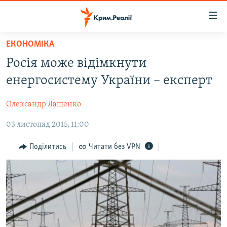
Доступність
посилання
Перейти
ЕКОНОМІКА
до
НОВИНИ
Росія може відімкнути
основного
ВОДА.КРИМ
матеріалу
енергосистему України – експерт
ВІДЕО ТА ФОТО
Перейти
до
Олександр Лащенко
ПОЛІТИКА
основної
03 листопад 2015, 11:00
БЛОГИ
навігації
Перейти
ПОГЛЯД
Поділитись
Читати без VPN
до
ІНТЕРВ'Ю
пошуку
ВСЕ ЗА ДЕНЬ
СПЕЦПРОЕКТИ
ЯК ОБІЙТИ БЛОКУВАННЯ
ДЕПОРТАЦІЯ