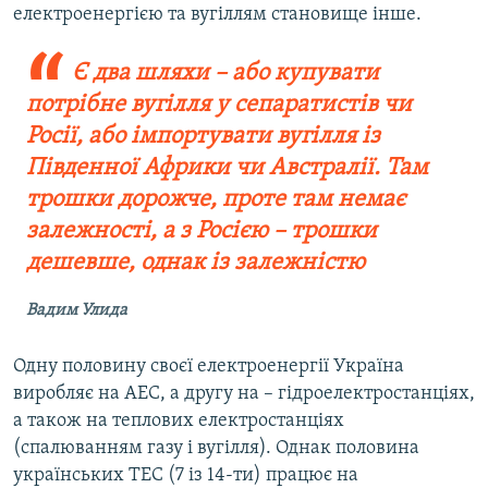
електроенергією та вугіллям становище інше.
Є два шляхи – або купувати
потрібне вугілля у сепаратистів чи
Росії, або імпортувати вугілля із
Південної Африки чи Австралії. Там
трошки дорожче, проте там немає
залежності, а з Росією – трошки
дешевше, однак із залежністю
Вадим Улида
Одну половину своєї електроенергії Україна
виробляє на АЕС, а другу на – гідроелектростанціях,
а також на теплових електростанціях
(спалюванням газу і вугілля). Однак половина
українських ТЕС (7 із 14-ти) працює на