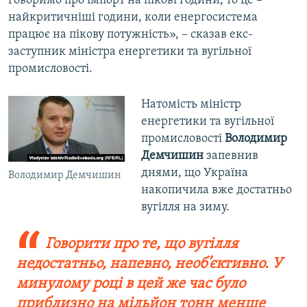
говоримо про імпорт на пікові години, то це –
найкритичніші години, коли енергосистема
працює на пікову потужність», – сказав екс-
заступник міністра енергетики та вугільної
промисловості.
Натомість міністр
енергетики та вугільної
промисловості
Володимир
Демчишин
запевнив
днями, що Україна
Володимир Демчишин
накопичила вже достатньо
вугілля на зиму.
Говорити про те, що вугілля
недостатньо, напевно, необ’єктивно. У
минулому році в цей же час було
приблизно на мільйон тонн менше