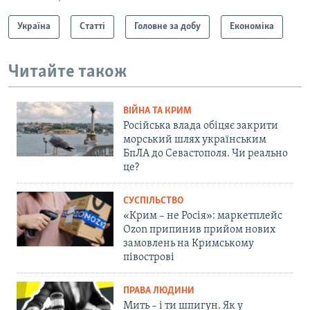
Україна
Статті
Головне за добу
Економіка
Читайте також
ВІЙНА ТА КРИМ
Російська влада обіцяє закрити
морський шлях українським
БпЛА до Севастополя. Чи реально
це?
СУСПІЛЬСТВО
«Крим – не Росія»: маркетплейс
Ozon припинив прийом нових
замовлень на Кримському
півострові
ПРАВА ЛЮДИНИ
Мить – і ти шпигун. Як у