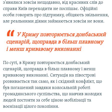
з'явилися зовсім нещодавно, від красивих слів до
справи Київ переходити не поспішає. Офіційні
особи говорять про підтримку, обіцяють звільнення,
але реальними діями займаються зовсім не вони.
У Криму повторюється донбаський
сценарій, щоправда в більш плавному
і менш кривавому виконанні
По суті, в Криму повторюється донбаський
сценарій, щоправда в більш плавному і менш
кривавому виконанні. Ситуація на півострові
розвивається так само, як і східний конфлікт, що
був погашений завдяки колосальній роботі
громадянського суспільства, що навчив молодих
людей постояти за себе ціною мобілізації та
воєнізації цілого покоління.