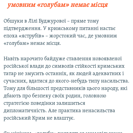
умовним «голубам» немає місця
Обшуки в Лілі Буджурової – пряме тому
підтвердження. У кримському питанні настає
епоха «яструбів» – жорстокий час, де умовним
«голубам» немає місця.
Навіть нарочито байдуже ставлення новоявленої
російської влади до символів стійкості кримських
татар не змусить останніх, як людей адекватних і
сучасних, вдатися до якого-небудь типу насильства.
Тому для більшості представників цього народу, які
дбають про безпеку своїх родин, головною
стратегією поведінки залишиться
дипломатичність. Але практика ненасильства
російський Крим не влаштує.