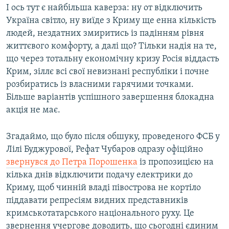
І ось тут є найбільша каверза: ну от відключить
Україна світло, ну виїде з Криму ще енна кількість
людей, нездатних змиритись із падінням рівня
життєвого комфорту, а далі що? Тільки надія на те,
що через тотальну економічну кризу Росія віддасть
Крим, зіллє всі свої невизнані республіки і почне
розбиратись із власними гарячими точками.
Більше варіантів успішного завершення блокадна
акція не має.
Згадаймо, що було після обшуку, проведеного ФСБ у
Лілі Буджурової, Рефат Чубаров одразу офіційно
звернувся до Петра Порошенка
із пропозицією на
кілька днів відключити подачу електрики до
Криму, щоб чинній владі півострова не кортіло
піддавати репресіям видних представників
кримськотатарського національного руху. Це
звернення учергове доводить, що сьогодні єдиним