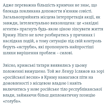
Адже переважна більшість кримчан не знає, що
блокада покликана допомогти в'язням совісті.
Загальноприйнята місцева інтерпретація акції, як
завжди, інтелектуально вихолощена: це «західні
агенти» прагнуть будь-якою ціною зіпсувати життя
Криму. Ніхто не хоче розбиратись у причинах і
наслідках подій, а тому ситуацію під свій контроль
беруть «яструби», які пропонують найпростіші
шляхи вирішення проблем – силові.
Звісно, кримські татари виявились у цьому
положенні вимушено. Той же Ленур Іслямов на зорі
«російської весни» в Криму намагався піти на
домовленості з місцевою владою і навіть
включитись у нове російське тіло республіканської
влади, займаючи більш дипломатичну позицію
«голуба».