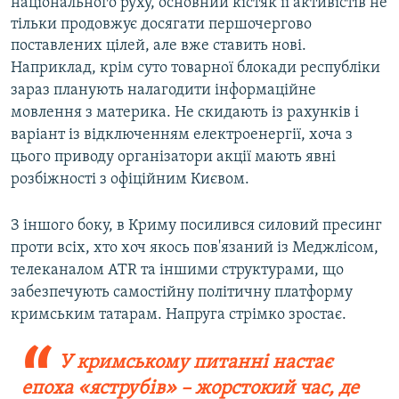
національного руху, основний кістяк її активістів не
тільки продовжує досягати першочергово
поставлених цілей, але вже ставить нові.
Наприклад, крім суто товарної блокади республіки
зараз планують налагодити інформаційне
мовлення з материка. Не скидають із рахунків і
варіант із відключенням електроенергії, хоча з
цього приводу організатори акції мають явні
розбіжності з офіційним Києвом.
З іншого боку, в Криму посилився силовий пресинг
проти всіх, хто хоч якось пов'язаний із Меджлісом,
телеканалом ATR та іншими структурами, що
забезпечують самостійну політичну платформу
кримським татарам. Напруга стрімко зростає.
У кримському питанні настає
епоха «яструбів» – жорстокий час, де