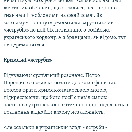
Як мінімум, «голуби» виявляться мимовільними
жертвами обставин, що склалися, нескінченно
гнаними і гнобленими на своїй землі. Як
максимум – стануть реальними заручниками
«яструбів» по цей бік невизнаного російсько-
українського кордону. А з бранцями, як відомо, тут
не церемоняться.
Кримські «яструби»
Відчуваючи суспільний резонанс, Петро
Порошенко почав включати до своїх офіційних
промов фрази кримськотатарською мовою,
підкреслюючи, що його носії є невід'ємною
частиною української політичної нації і поділяють її
прагнення віднайти власну незалежність.
Але оскільки в українській владі «яструби»