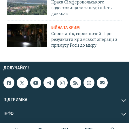
Краса Сімферопольського
водосховища та занедбаність
довкола
ВІЙНА ТА КРИМ
Сорок днів, сорок ночей. Про
результати кримської операції з
примусу Росії до миру
ДОЛУЧАЙСЯ!
ПІДТРИМКА
ІНФО
© Крим.Реалії, 2026 | Усі права застережено.