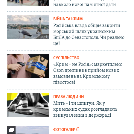
навколо нової пам'ятної дати
ВІЙНА ТА КРИМ
Російська влада обіцяє закрити
морський шлях українським
БпЛА до Севастополя. Чи реально
це?
СУСПІЛЬСТВО
«Крим – не Росія»: маркетплейс
Ozon припинив прийом нових
замовлень на Кримському
півострові
ПРАВА ЛЮДИНИ
Мить – і ти шпигун. Як у
кримських судах розглядають
звинувачення в держзраді
ФОТОГАЛЕРЕЇ