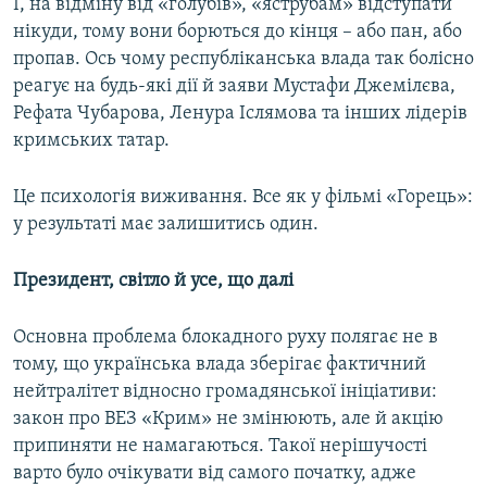
І, на відміну від «голубів», «яструбам» відступати
нікуди, тому вони борються до кінця – або пан, або
пропав. Ось чому республіканська влада так болісно
реагує на будь-які дії й заяви Мустафи Джемілєва,
Рефата Чубарова, Ленура Іслямова та інших лідерів
кримських татар.
Це психологія виживання. Все як у фільмі «Горець»:
у результаті має залишитись один.
Президент, світло й усе, що далі
Основна проблема блокадного руху полягає не в
тому, що українська влада зберігає фактичний
нейтралітет відносно громадянської ініціативи:
закон про ВЕЗ «Крим» не змінюють, але й акцію
припиняти не намагаються. Такої нерішучості
варто було очікувати від самого початку, адже