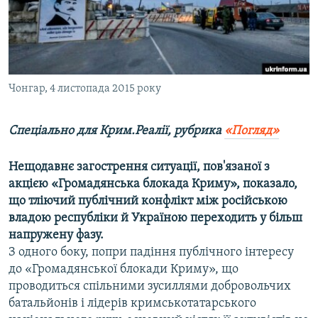
ВІДЕОУРОКИ «ELIFBE»
Русский
СВІДЧЕННЯ ОКУПАЦІЇ
Qırımtatar
УКРАЇНСЬКА ПРОБЛЕМА КРИМУ
ДОЛУЧАЙСЯ!
Чонгар, 4 листопада 2015 року
ІНФОГРАФІКА
Спеціально для Крим.Реалії, рубрика
«Погляд»
Усі сайти RFE/RL
Нещодавнє загострення ситуації, пов'язаної з
акцією «Громадянська блокада Криму», показало,
що тліючий публічний конфлікт між російською
владою республіки й Україною переходить у більш
напружену фазу.
З одного боку, попри падіння публічного інтересу
до «Громадянської блокади Криму», що
проводиться спільними зусиллями добровольчих
батальйонів і лідерів кримськотатарського