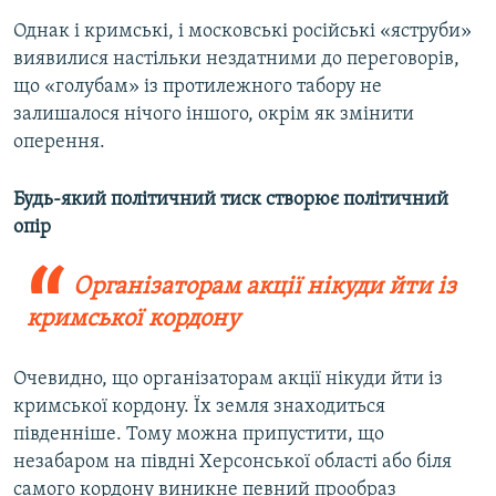
Однак і кримські, і московські російські «яструби»
виявилися настільки нездатними до переговорів,
що «голубам» із протилежного табору не
залишалося нічого іншого, окрім як змінити
оперення.
Будь-який політичний тиск створює політичний
опір
Організаторам акції нікуди йти із
кримської кордону
Очевидно, що організаторам акції нікуди йти із
кримської кордону. Їх земля знаходиться
південніше. Тому можна припустити, що
незабаром на півдні Херсонської області або біля
самого кордону виникне певний прообраз