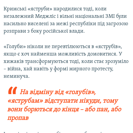
Кримські «яструби» народилися тоді, коли
незалежний Меджліс і вільні національні ЗМІ були
насильно виселені за межі республіки під загрозою
розправи з боку російської влади.
«Голуби» ніколи не перевтілюються в «яструбів»,
якщо є хоч найменша можливість домовитися. У
хижаків трансформуються тоді, коли стає зрозуміло
– війна, хай навіть у формі мирного протесту,
неминуча.
На відміну від «голубів»,
«яструбам» відступати нікуди, тому
вони борються до кінця – або пан, або
пропав