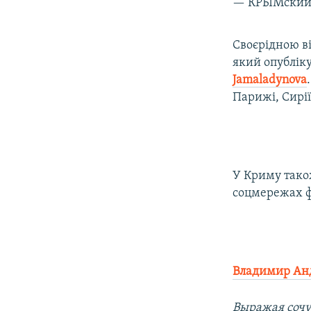
— КРЫМский 
Своєрідною ві
який опублік
Jamaladynova
Парижі, Сирії,
У Криму також
соцмережах ф
Владимир Ан
Выражая сочу