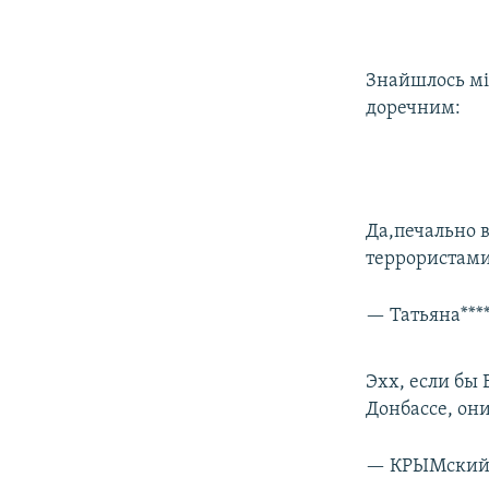
Знайшлось міс
доречним:
Да,печально в
террористами
— Татьяна***
Эхх, если бы 
Донбассе, они
— КРЫМский 