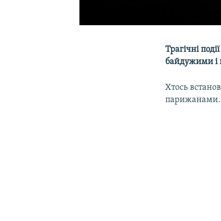
Трагічні поді
байдужими і 
Хтось встанов
парижанами. І