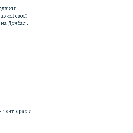
одвійні
в «зі своєї
 на Донбасі.
в твиттерах и