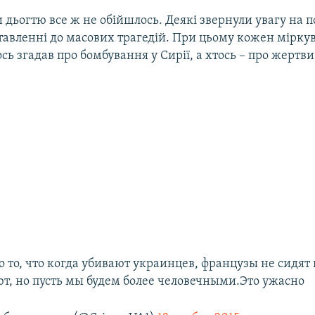
 дьогтю все ж не обійшлось. Деякі звернули увагу на п
тавленні до масових трагедій. При цьому кожен міркува
ось згадав про бомбування у Сирії, а хтось – про жертви
 то, что когда убивают украинцев, французы не сидят 
т, но пусть мы будем более человечными.Это ужасно