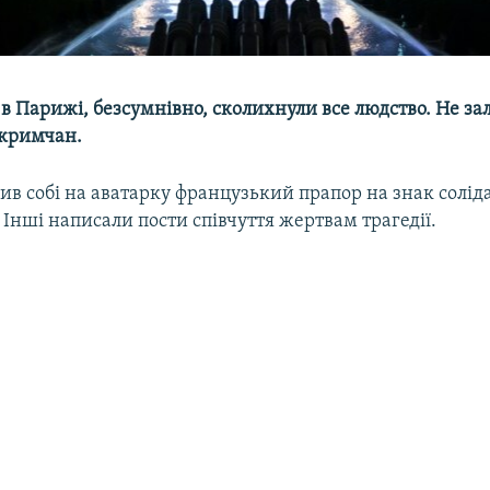
ї в Парижі, безсумнівно, сколихнули все людство. Не 
кримчан.​
ив собі на аватарку французький прапор на знак соліда
нші написали пости співчуття жертвам трагедії.