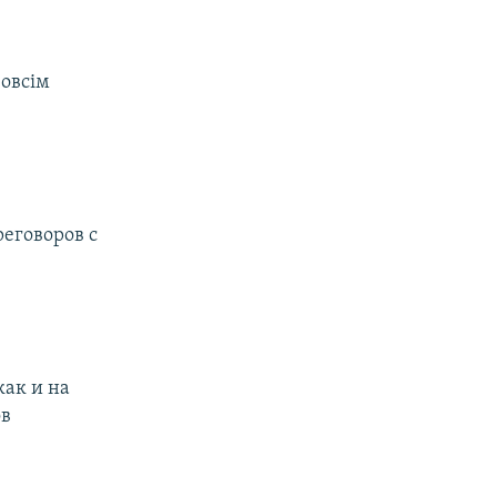
зовсім
реговоров с
как и на
ов