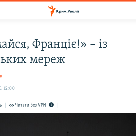
йся, Франціє!» – із
ьких мереж
в
, 12:00
ь
Читати без VPN