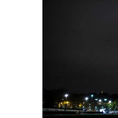
ВІДЕОУРОКИ «ELIFBE»
СВІДЧЕННЯ ОКУПАЦІЇ
УКРАЇНСЬКА ПРОБЛЕМА КРИМУ
ІНФОГРАФІКА