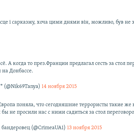
це і сарказму, хоча цими днями він, можливо, був не 
сё. А когда то през.Франции предлагал сесть за стол пе
 на Донбассе.
** (@Nik69Tanya)
14 ноября 2015
Европа поняла, что сегодняшние террористы такие же 
 бы не просили нас с ними садиться за стол переговор
бандеровец (@CrimeaUA1)
13 ноября 2015