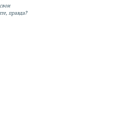
 свои
те, правда?