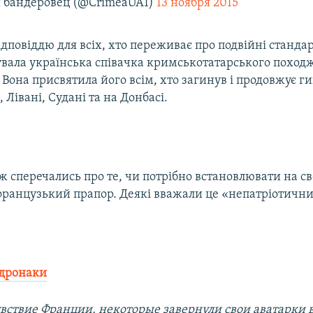
бандеровец (@CrimeaUA1)
13 ноября 2015
дповіддю для всіх, хто переживає про подвійні стандарт
увала українська співачка кримськотатарського похо
. Вона присвятила його всім, хто загинув і продовжує г
 Лівані, Судані та на Донбасі.
 сперечались про те, чи потрібно встановлювати на св
ранцузький прапор. Деякі вважали це «непатріотичн
дронаки
вствие Франции, некоторые завернули свои аватарки 