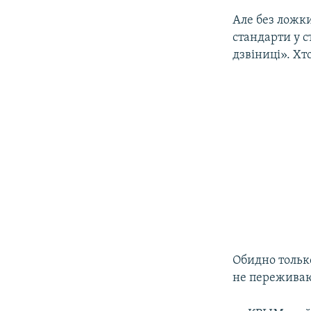
Але без ложки
стандарти у с
дзвіниці». Хт
Обидно только
не переживаю