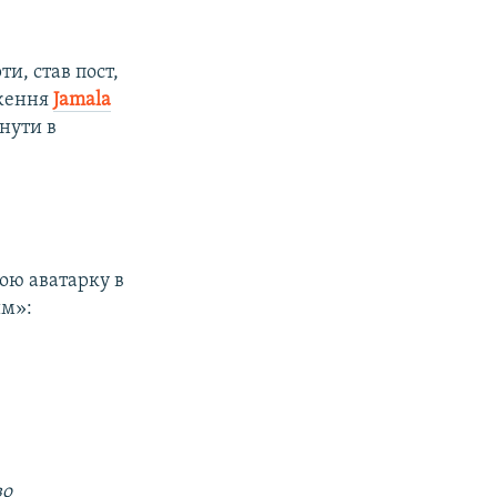
и, став пост,
дження
Jamala
инути в
ою аватарку в
им»:
во