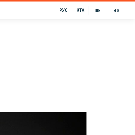
РУС
КТА