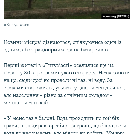
«Ентузіаст»
Новини місцеві дізнаються, спілкуючись один із
одним, або з радіоприймача на батарейках.
Перші жителі в «Ентузіасті» оселилися ще на
початку 80-х років минулого сторіччя. Незважаючи
на це, сюди досі не провели ні газ, ні воду. За
словами старожилів, усього тут дві тисячі ділянок,
але населення – різне за етнічним складом –
менше тисячі осіб.
– У мене газ у балоні. Вода проходить по той бік
траси, наш директор збирала гроші, щоб провести
воду до нас у масив, але нічого не робить. Ми вже