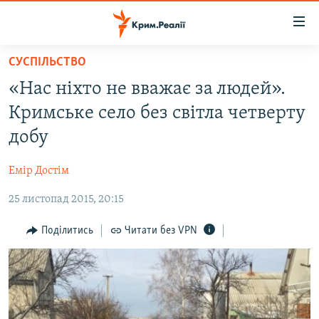
Доступність
посилання
Перейти
СУСПІЛЬСТВО
до
НОВИНИ
«Нас ніхто не вважає за людей».
основного
ВОДА.КРИМ
матеріалу
Кримське село без світла четверту
ВІДЕО ТА ФОТО
Перейти
добу
до
ПОЛІТИКА
основної
Емір Достім
БЛОГИ
навігації
Перейти
25 листопад 2015, 20:15
ПОГЛЯД
до
ІНТЕРВ'Ю
Поділитись
Читати без VPN
пошуку
ВСЕ ЗА ДЕНЬ
СПЕЦПРОЕКТИ
ЯК ОБІЙТИ БЛОКУВАННЯ
ДЕПОРТАЦІЯ