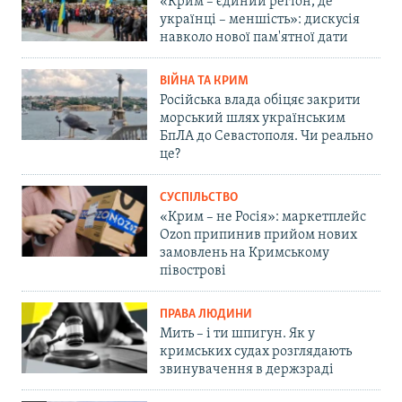
«Крим – єдиний регіон, де
українці – меншість»: дискусія
навколо нової пам'ятної дати
ВІЙНА ТА КРИМ
Російська влада обіцяє закрити
морський шлях українським
БпЛА до Севастополя. Чи реально
це?
СУСПІЛЬСТВО
«Крим – не Росія»: маркетплейс
Ozon припинив прийом нових
замовлень на Кримському
півострові
ПРАВА ЛЮДИНИ
Мить – і ти шпигун. Як у
кримських судах розглядають
звинувачення в держзраді