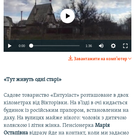
No media source currently available
0:00
1:36
Завантажити на комп'ютер
«Тут живуть одні старі»
Садове товариство «Ентузіаст» розташоване в двох
кілометрах від Вікторівки. На в'їзді в очі кидається
будинок із російським прапором, встановленим на
даху. На вулицях майже нікого: чоловік з дитячою
коляскою і літня жінка. Пенсіонерка
Марія
Остапівна
відразу йде на контакт, коли ми задаємо