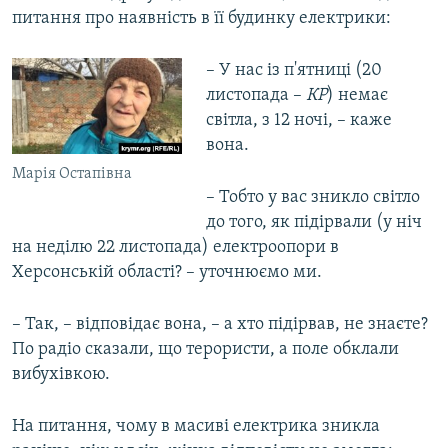
питання про наявність в її будинку електрики:
– У нас із п'ятниці (20
листопада –
КР
) немає
світла, з 12 ночі, – каже
вона.
Марія Остапівна
– Тобто у вас зникло світло
до того, як підірвали (у ніч
на неділю 22 листопада) електроопори в
Херсонській області? – уточнюємо ми.
– Так, – відповідає вона, – а хто підірвав, не знаєте?
По радіо сказали, що терористи, а поле обклали
вибухівкою.
На питання, чому в масиві електрика зникла