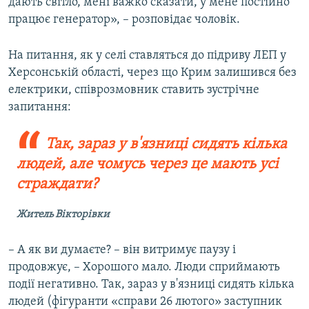
дають світло, мені важко сказати, у мене постійно
працює генератор», – розповідає чоловік.
На питання, як у селі ставляться до підриву ЛЕП у
Херсонській області, через що Крим залишився без
електрики, співрозмовник ставить зустрічне
запитання:
Так, зараз у в'язниці сидять кілька
людей, але чомусь через це мають усі
страждати?
Житель Вікторівки
– А як ви думаєте? – він витримує паузу і
продовжує, – Хорошого мало. Люди сприймають
події негативно. Так, зараз у в'язниці сидять кілька
людей (фігуранти «справи 26 лютого» заступник