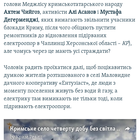
голови Меджлісу кримськотатарського народу
Ахтем Чийгоз
, активісти
Алі Асанов
і
Мустафа
Дегерменджі
, яких вимагають звільнити учасники
блокади Криму, після чого обіцяють пустити
ремонтників до відновлення підірваних
електроопор в Чаплинці Херсонської області –
КР
),
але чомусь через це мають усі страждати?
Чоловік радить проїхатися далі, щоб поцікавитись
думкою жителів розташованого в селі Маловидне
дачного кооперативу «Ентузіаст», де люди з
моменту поселення живуть без води й газу, а
електрику там вимикають не тільки тоді, коли
підривають електроопори.
Кримське село четверту добу без світла (відео)
by
Крим.Реалії