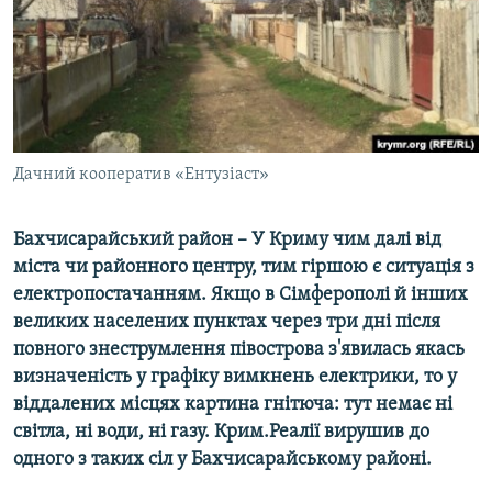
ВІДЕОУРОКИ «ELIFBE»
Русский
СВІДЧЕННЯ ОКУПАЦІЇ
Qırımtatar
УКРАЇНСЬКА ПРОБЛЕМА КРИМУ
ДОЛУЧАЙСЯ!
ІНФОГРАФІКА
Дачний кооператив «Ентузіаст»
Бахчисарайський район – У Криму чим далі від
Усі сайти RFE/RL
міста чи районного центру, тим гіршою є ситуація з
електропостачанням. Якщо в Сімферополі й інших
великих населених пунктах через три дні після
повного знеструмлення півострова з'явилась якась
визначеність у графіку вимкнень електрики, то у
віддалених місцях картина гнітюча: тут немає ні
світла, ні води, ні газу. Крим.Реалії вирушив до
одного з таких сіл у Бахчисарайському районі.