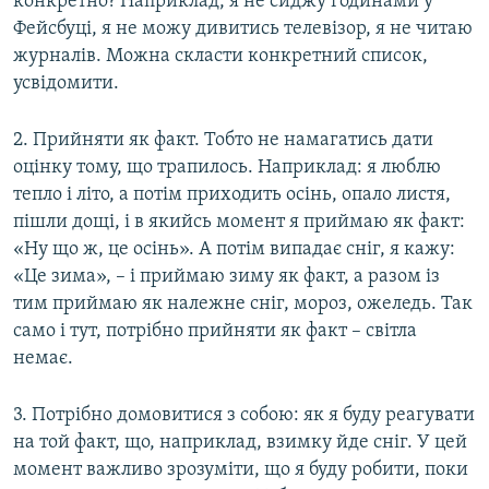
конкретно? Наприклад, я не сиджу годинами у
Фейсбуці, я не можу дивитись телевізор, я не читаю
журналів. Можна скласти конкретний список,
усвідомити.
2. Прийняти як факт. Тобто не намагатись дати
оцінку тому, що трапилось. Наприклад: я люблю
тепло і літо, а потім приходить осінь, опало листя,
пішли дощі, і в якийсь момент я приймаю як факт:
«Ну що ж, це осінь». А потім випадає сніг, я кажу:
«Це зима», – і приймаю зиму як факт, а разом із
тим приймаю як належне сніг, мороз, ожеледь. Так
само і тут, потрібно прийняти як факт – світла
немає.
3. Потрібно домовитися з собою: як я буду реагувати
на той факт, що, наприклад, взимку йде сніг. У цей
момент важливо зрозуміти, що я буду робити, поки