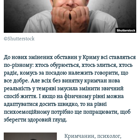
ВІДЕОУРОКИ «ELIFBE»
Русский
СВІДЧЕННЯ ОКУПАЦІЇ
Qırımtatar
УКРАЇНСЬКА ПРОБЛЕМА КРИМУ
ДОЛУЧАЙСЯ!
©Shutterstock
ІНФОГРАФІКА
До нових змінених обставин у Криму всі ставляться
по-різному: хтось обурюється, хтось злиться, хтось
Усі сайти RFE/RL
радіє, комусь за посадою належить говорити, що
все добре. Але всіх без винятку кримчан нова
реальність у темряві змусила змінити звичний
спосіб життя. І якщо на фізичному рівні можна
адаптуватися досить швидко, то на рівні
психоемоційному потрібно ще попрацювати, щоб
зберегти здоровий глузд.
Кримчанин, психолог,