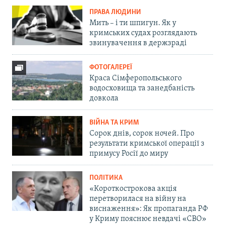
ПРАВА ЛЮДИНИ
Мить – і ти шпигун. Як у
кримських судах розглядають
звинувачення в держзраді
ФОТОГАЛЕРЕЇ
Краса Сімферопольського
водосховища та занедбаність
довкола
ВІЙНА ТА КРИМ
Сорок днів, сорок ночей. Про
результати кримської операції з
примусу Росії до миру
ПОЛІТИКА
«Короткострокова акція
перетворилася на війну на
виснаження»: Як пропаганда РФ
у Криму пояснює невдачі «СВО»