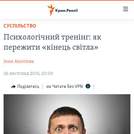
Доступність
посилання
Перейти
СУСПІЛЬСТВО
до
НОВИНИ
Психологічний тренінг: як
основного
ВОДА.КРИМ
матеріалу
пережити «кінець світла»
ВІДЕО ТА ФОТО
Перейти
до
Інна Аннітова
ПОЛІТИКА
основної
26 листопад 2015, 20:30
БЛОГИ
навігації
Перейти
ПОГЛЯД
Поділитись
Читати без VPN
до
ІНТЕРВ'Ю
пошуку
ВСЕ ЗА ДЕНЬ
СПЕЦПРОЕКТИ
ЯК ОБІЙТИ БЛОКУВАННЯ
ДЕПОРТАЦІЯ