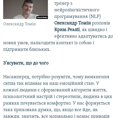
тренер з
нейролінгвістичного
програмування (NLP)
Олександр Томін
розповів
Олександр Томін
Крим.Реалії
, як швидко і
ефективно адаптуватись до
нових умов, налагодити контакт із собою і
підтримати близьких.
З’ясувати, що до чого
Насамперед, потрібно розуміти, чому вимкнення
світла так впливає на наш емоційний стан. У
кожної людини є сформований алгоритм життя,
психологічний настрій і стереотипи, людина в цих
рамках почувається комфортно. У нас формується
така прихована думка, що, якщо все йде, як
завжди, значить, все нормально і немає приводів