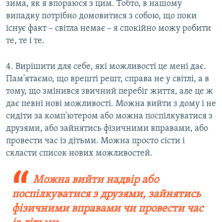
зима, як я впораюся з цим. Тобто, в нашому
випадку потрібно домовитися з собою, що поки
існує факт – світла немає – я спокійно можу робити
те, те і те.
4. Вирішити для себе, які можливості це мені дає.
Пам'ятаємо, що врешті решт, справа не у світлі, а в
тому, що змінився звичний перебіг життя, але це ж
дає певні нові можливості. Можна вийти з дому і не
сидіти за комп'ютером або можна поспілкуватися з
друзями, або зайнятись фізичними вправами, або
провести час із дітьми. Можна просто сісти і
скласти список нових можливостей.
Можна вийти надвір або
поспілкуватися з друзями, зайнятись
фізичними вправами чи провести час