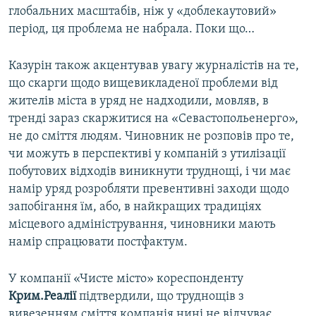
глобальних масштабів, ніж у «доблекаутовий»
період, ця проблема не набрала. Поки що…
Казурін також акцентував увагу журналістів на те,
що скарги щодо вищевикладеної проблеми від
жителів міста в уряд не надходили, мовляв, в
тренді зараз скаржитися на «Севастопольенерго»,
не до сміття людям. Чиновник не розповів про те,
чи можуть в перспективі у компаній з утилізації
побутових відходів виникнути труднощі, і чи має
намір уряд розробляти превентивні заходи щодо
запобігання їм, або, в найкращих традиціях
місцевого адміністрування, чиновники мають
намір спрацювати постфактум.
У компанії «Чисте місто» кореспонденту
Крим.Реалії
підтвердили, що труднощів з
вивезенням сміття компанія нині не відчуває.