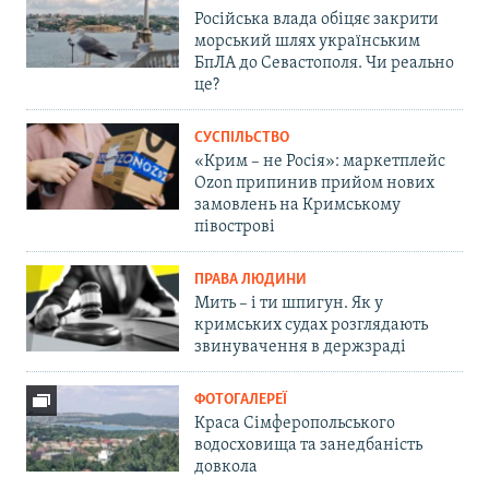
Російська влада обіцяє закрити
морський шлях українським
БпЛА до Севастополя. Чи реально
це?
СУСПІЛЬСТВО
«Крим – не Росія»: маркетплейс
Ozon припинив прийом нових
замовлень на Кримському
півострові
ПРАВА ЛЮДИНИ
Мить – і ти шпигун. Як у
кримських судах розглядають
звинувачення в держзраді
ФОТОГАЛЕРЕЇ
Краса Сімферопольського
водосховища та занедбаність
довкола