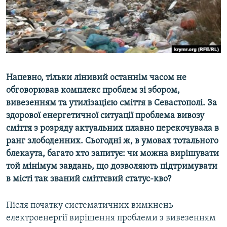
ВІДЕОУРОКИ «ELIFBE»
Русский
СВІДЧЕННЯ ОКУПАЦІЇ
Qırımtatar
УКРАЇНСЬКА ПРОБЛЕМА КРИМУ
ДОЛУЧАЙСЯ!
ІНФОГРАФІКА
Напевно, тільки лінивий останнім часом не
обговорював комплекс проблем зі збором,
вивезенням та утилізацією сміття в Севастополі. За
Усі сайти RFE/RL
здорової енергетичної ситуації проблема вивозу
сміття з розряду актуальних плавно перекочувала в
ранг злободенних. Сьогодні ж, в умовах тотального
блекаута, багато хто запитує: чи можна вирішувати
той мінімум завдань, що дозволяють підтримувати
в місті так званий сміттєвий статус-кво?
Після початку систематичних вимкнень
електроенергії вирішення проблеми з вивезенням