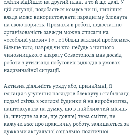
сміття відійшло на другий план, а то й ще далі. У
цій ситуації, подобається комусь чи ні, нинішня
влада може використовувати парадигму блекаута
на свою користь. Промахи в роботі, недостатню
організованість завжди можна списати на
«особливі умови» і «...є і більш важливі проблеми».
Більше того, навряд чи хто-небудь з чинного
чиновницького апарату Севастополя мав досвід
роботи з утилізації побутових відходів в умовах
надзвичайної ситуації.
Активна діяльність уряду або, принаймні, її
імітація з усунення наслідків блекауту і стабілізації
подачі світла в житлові будинки й на виробництва,
наштовхувала на думку, що в найближчий місяць
(а, швидше за все, ще довше) тема сміття, не
кажучи вже про практичну роботу, залишається за
дужками актуальної соціально-політичної