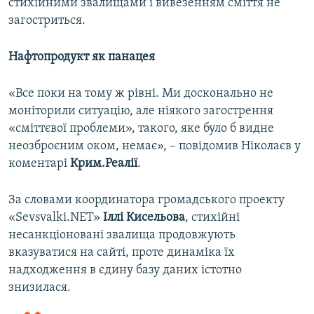
стихійними звалищами і вивезенням сміття не
загостриться.
Нафтопродукт як панацея
«Все поки на тому ж рівні. Ми досконально не
моніторили ситуацію, але ніякого загострення
«сміттєвої проблеми», такого, яке було б видне
неозброєним оком, немає», – повідомив Ніколаєв у
коментарі
Крим.Реалії
.
За словами координатора громадського проекту
«Sevsvalki.NET»
Іллі Кисельова
, стихійні
несанкціоновані звалища продовжують
вказуватися на сайті, проте динаміка їх
надходження в єдину базу даних істотно
знизилася.