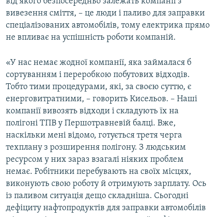
від якого безпосередньо залежать компанії з
вивезення сміття, – це люди і паливо для заправки
спеціалізованих автомобілів, тому електрика прямо
не впливає на успішність роботи компаній.
«У нас немає жодної компанії, яка займалася б
сортуванням і переробкою побутових відходів.
Тобто тими процедурами, які, за своєю суттю, є
енерговитратними, – говорить Кисельов. – Наші
компанії вивозять відходи і складують їх на
полігоні ТПВ у Першотравневій балці. Вже,
наскільки мені відомо, готується третя черга
техплану з розширення полігону. З людським
ресурсом у них зараз взагалі ніяких проблем
немає. Робітники перебувають на своїх місцях,
виконують свою роботу й отримують зарплату. Ось
із паливом ситуація дещо складніша. Сьогодні
дефіциту нафтопродуктів для заправки автомобілів