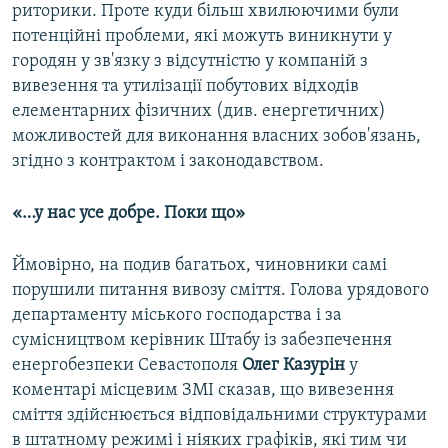
риторики. Проте куди більш хвилюючими були
потенційні проблеми, які можуть виникнути у
городян у зв'язку з відсутністю у компаній з
вивезення та утилізації побутових відходів
елементарних фізичних (див. енергетичних)
можливостей для виконання власних зобов'язань,
згідно з контрактом і законодавством.
«…у нас усе добре. Поки що»
Ймовірно, на подив багатьох, чиновники самі
порушили питання вивозу сміття. Голова урядового
департаменту міського господарства і за
сумісництвом керівник Штабу із забезпечення
енергобезпеки Севастополя
Олег Казурін
у
коментарі місцевим ЗМІ сказав, що вивезення
сміття здійснюється відповідальними структурами
в штатному режимі і ніяких графіків, які тим чи