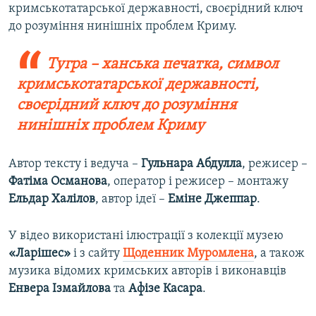
кримськотатарської державності, своєрідний ключ
до розуміння нинішніх проблем Криму.
Тугра – ханська печатка, символ
кримськотатарської державності,
своєрідний ключ до розуміння
нинішніх проблем Криму
Автор тексту і ведуча –
Гульнара Абдулла
, режисер –
Фатіма Османова
, оператор і режисер – монтажу
Ельдар Халілов
, автор ідеї –
Еміне Джеппар
.
У відео використані ілюстрації з колекції музею
«Ларішес»
і з сайту
Щоденник Муромлена
, а також
музика відомих кримських авторів і виконавців
Енвера Ізмайлова
та
Афізе Касара
.