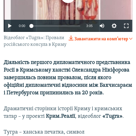
ВІДЕОУРОКИ «ELIFBE»
Русский
СВІДЧЕННЯ ОКУПАЦІЇ
Qırımtatar
0:00
3:05
УКРАЇНСЬКА ПРОБЛЕМА КРИМУ
ДОЛУЧАЙСЯ!
Відеоблог «Tugra»: Провали
ІНФОГРАФІКА
Завантажити на комп'ютер
російського консула в Криму
Діяльність першого дипломатичного представника
Усі сайти RFE/RL
Росії в Кримському ханстві Олександра Нікіфорова
завершилась повним провалом, після якого
офіційні дипломатичні відносини між Бахчисараєм
і Петербургом припинились на 20 років.
Драматичні сторінки історії Криму і кримських
татар – у проекті
Крим.Реалії
, відеоблог
«Tugra»
.
Тугра – ханська печатка, символ