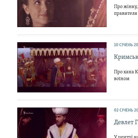
Про жінку,
правителя
10 СІЧЕНЬ 2
Кримськ
Про хана К
воїном
02 СІЧЕНЬ 2
Девлет Г
У центрі н