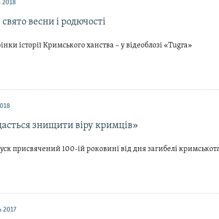
 2018
 свято весни і родючості
рінки історії Кримського ханства – у відеоблозі «Tugra»
018
дасться знищити віру кримців»
ск присвячений 100-ій роковині від дня загибелі кримськот
 2017