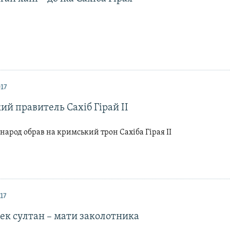
017
й правитель Сахіб Гірай ІІ
і народ обрав на кримський трон Сахіба Гірая II
17
ек султан – мати заколотника