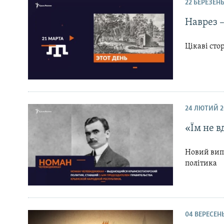
ВІДЕОУРОКИ «ELIFBE»
22 БЕРЕЗЕНЬ
СВІДЧЕННЯ ОКУПАЦІЇ
Наврез –
УКРАЇНСЬКА ПРОБЛЕМА КРИМУ
Цікаві сто
ІНФОГРАФІКА
24 ЛЮТИЙ 2
«Їм не в
Новий випу
політика
04 ВЕРЕСЕНЬ