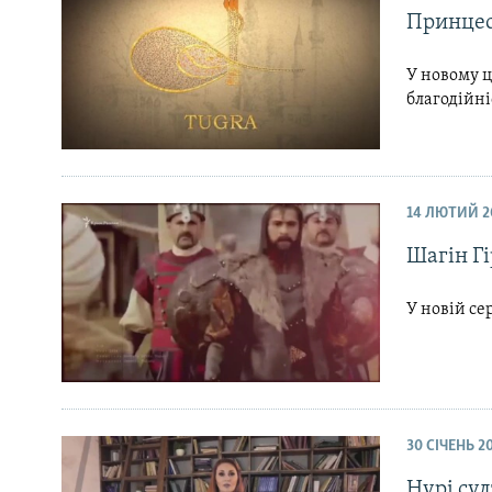
Принцес
У новому ц
благодійн
14 ЛЮТИЙ 2
Шагін Гі
У новій се
30 СІЧЕНЬ 2
Нурі сул