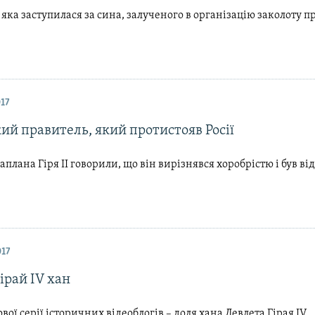
 яка заступилася за сина, залученого в організацію заколоту п
017
ий правитель, який протистояв Росії
аплана Гіря ІІ говорили, що він вирізнявся хоробрістю і був в
017
ірай IV хан
ової серії історичних відеоблогів – доля хана Девлета Гірая IV