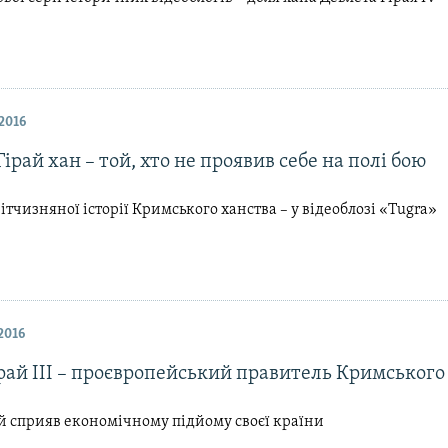
2016
ірай хан – той, хто не проявив себе на полі бою
ітчизняної історії Кримського ханства – у відеоблозі «Tugra»
2016
рай III – проєвропейський правитель Кримського
й сприяв економічному підйому своєї країни