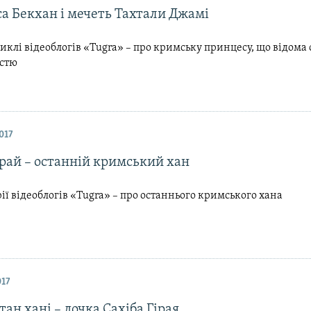
а Бекхан і мечеть Тахтали Джамі
иклі відеоблогів «Tugra» – про кримську принцесу, що відома
істю
017
рай – останній кримський хан
рії відеоблогів «Tugra» – про останнього кримського хана
017
тан хані – дочка Сахіба Гірая