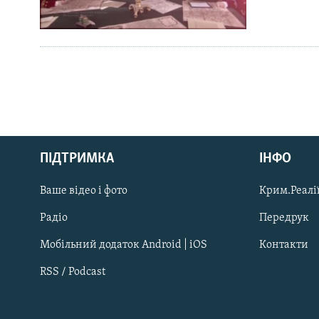
Русский
ПІДТРИМКА
ІНФО
Qırımtatar
Ваше відео і фото
Крим.Реалії
ДОЛУЧАЙСЯ!
Радіо
Передрук
Мобільний додаток Android | iOS
Контакти
RSS / Podcast
Усі сайти RFE/RL