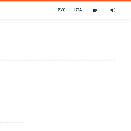
РУС
КТА