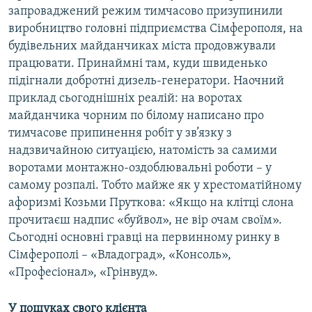
запроваджений режим тимчасово призупинили
виробництво головні підприємства Сімферополя, на
будівельних майданчиках міста продовжували
працювати. Принаймні там, куди швиденько
підігнали добротні дизель-генератори. Наочний
приклад сьогоднішніх реалій: на воротах
майданчика чорним по білому написано про
тимчасове припинення робіт у зв’язку з
надзвичайною ситуацією, натомість за самими
воротами монтажно-оздоблювальні роботи – у
самому розпалі. Тобто майже як у хрестоматійному
афоризмі Козьми Пруткова: «Якщо на клітці слона
прочитаєш надпис «буйвол», не вір очам своїм».
Сьогодні основні гравці на первинному ринку в
Сімферополі – «Владоград», «Консоль»,
«Професіонал», «Грінвуд».
У пошуках свого клієнта