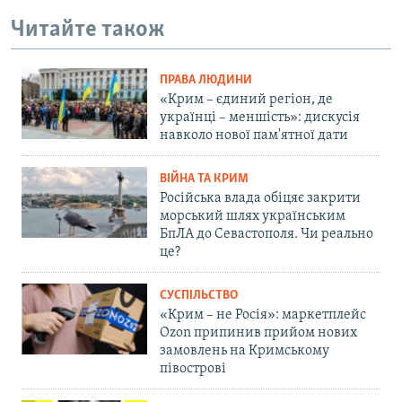
Читайте також
ПРАВА ЛЮДИНИ
«Крим – єдиний регіон, де
українці – меншість»: дискусія
навколо нової пам'ятної дати
ВІЙНА ТА КРИМ
Російська влада обіцяє закрити
морський шлях українським
БпЛА до Севастополя. Чи реально
це?
СУСПІЛЬСТВО
«Крим – не Росія»: маркетплейс
Ozon припинив прийом нових
замовлень на Кримському
півострові