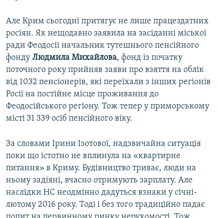
Але Крим сьогодні притягує не лише працездатних
росіян. Як нещодавно заявила на засіданні міської
ради Феодосії начальник тутешнього пенсійного
фонду
Людмила Михайлова
, фонд із початку
поточного року прийняв заяви про взяття на облік
від 1032 пенсіонерів, які переїхали з інших регіонів
Росії на постійне місце проживання до
Феодосійського регіону. Тож тепер у приморському
місті 31 339 осіб пенсійного віку.
За словами Ірини Ізотової, надзвичайна ситуація
поки що істотно не вплинула на «квартирне
питання» в Криму. Будівництво триває, люди на
ньому задіяні, вчасно отримують зарплату. Але
наслідки НС неодмінно дадуться взнаки у січні-
лютому 2016 року. Тоді і без того традиційно падає
попит на первинному ринку нерухомості. Тож