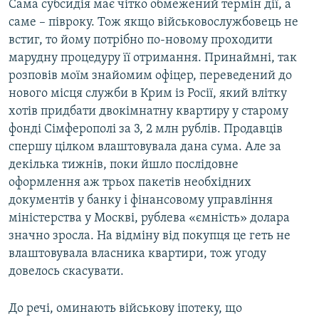
Сама субсидія має чітко обмежений термін дії, а
саме – півроку. Тож якщо військовослужбовець не
встиг, то йому потрібно по-новому проходити
марудну процедуру її отримання. Принаймні, так
розповів моїм знайомим офіцер, переведений до
нового місця служби в Крим із Росії, який влітку
хотів придбати двокімнатну квартиру у старому
фонді Сімферополі за 3, 2 млн рублів. Продавців
спершу цілком влаштовувала дана сума. Але за
декілька тижнів, поки йшло послідовне
оформлення аж трьох пакетів необхідних
документів у банку і фінансовому управління
міністерства у Москві, рублева «ємність» долара
значно зросла. На відміну від покупця це геть не
влаштовувала власника квартири, тож угоду
довелось скасувати.
До речі, оминають військову іпотеку, що