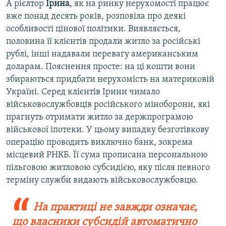
А рієлтор
Ірина
, як на ринку нерухомості працює
вже понад десять років, розповіла про деякі
особливості цінової політики. Виявляється,
половина її клієнтів продали житло за російські
рублі, інші надавали перевагу американським
доларам. Пояснення просте: на ці кошти вони
збираються придбати нерухомість на материковій
Україні. Серед клієнтів Ірини чимало
військовослужбовців російського міноборони, які
прагнуть отримати житло за держпрограмою
військової іпотеки. У цьому випадку безготівкову
операцію проводить виключно банк, зокрема
місцевий РНКБ. Її сума прописана персональною
пільговою житловою субсидією, яку після певного
терміну служби видають військовослужбовцю.
На практиці не завжди означає,
що власники субсидій автоматично