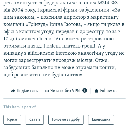
регламентується федеральним законом №214-ФЗ
від 2004 року, і кримські фірми-забудовники. «За
цим законом, – пояснила директор з маркетингу
компанії «Грінвуд» Ірина Ізотова, – якщо ти уклав в
офісі з клієнтом угоду, передав її до реєстру, то за 7-
10 днів можеш її спокійно вже зареєстрованою
отримати назад. І клієнт платить гроші. А у
випадку з військовою іпотекою аналогічну угоду не
могли зареєструвати впродовж місяця. Отже,
забудовник банально не може отримати кошти,
щоб розпочати саме будівництво».
Поділитись
Читати без VPN
Follow us
This item is part of
Крим
Статті
Головне за добу
Економіка