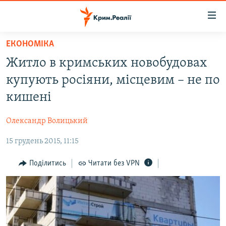
Доступність
посилання
Перейти
ЕКОНОМІКА
до
НОВИНИ
Житло в кримських новобудовах
основного
ВОДА.КРИМ
матеріалу
купують росіяни, місцевим – не по
ВІДЕО ТА ФОТО
Перейти
кишені
до
ПОЛІТИКА
основної
Олександр Волицький
БЛОГИ
навігації
Перейти
15 грудень 2015, 11:15
ПОГЛЯД
до
ІНТЕРВ'Ю
Поділитись
Читати без VPN
пошуку
ВСЕ ЗА ДЕНЬ
СПЕЦПРОЕКТИ
ЯК ОБІЙТИ БЛОКУВАННЯ
ДЕПОРТАЦІЯ