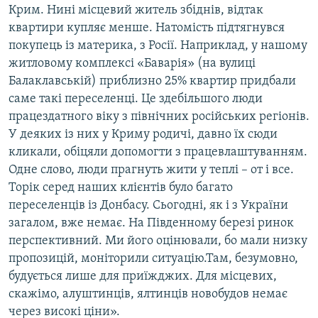
Крим. Нині місцевий житель збіднів, відтак
квартири купляє менше. Натомість підтягнувся
покупець із материка, з Росії. Наприклад, у нашому
житловому комплексі «Баварія» (на вулиці
Балаклавській) приблизно 25% квартир придбали
саме такі переселенці. Це здебільшого люди
працездатного віку з північних російських регіонів.
У деяких із них у Криму родичі, давно їх сюди
кликали, обіцяли допомогти з працевлаштуванням.
Одне слово, люди прагнуть жити у теплі – от і все.
Торік серед наших клієнтів було багато
переселенців із Донбасу. Сьогодні, як і з України
загалом, вже немає. На Південному березі ринок
перспективний. Ми його оцінювали, бо мали низку
пропозицій, моніторили ситуацію.Там, безумовно,
будується лише для приїжджих. Для місцевих,
скажімо, алуштинців, ялтинців новобудов немає
через високі ціни».