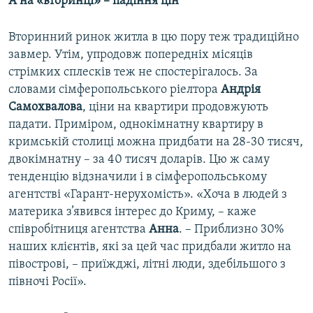
А на «вторинці» – падіння цін
Вторинний ринок житла в цю пору теж традиційно
завмер. Утім, упродовж попередніх місяців
стрімких сплесків теж не спостерігалось. За
словами сімферопольського ріелтора
Андрія
Самохвалова
, ціни на квартири продовжують
падати. Приміром, однокімнатну квартиру в
кримській столиці можна придбати на 28-30 тисяч,
двокімнатну – за 40 тисяч доларів. Цю ж саму
тенденцію відзначили і в сімферопольському
агентстві «Гарант-нерухомість». «Хоча в людей з
материка з’явився інтерес до Криму, – каже
співробітниця агентства
Анна
. – Приблизно 30%
наших клієнтів, які за цей час придбали житло на
півострові, – приїжджі, літні люди, здебільшого з
півночі Росії».