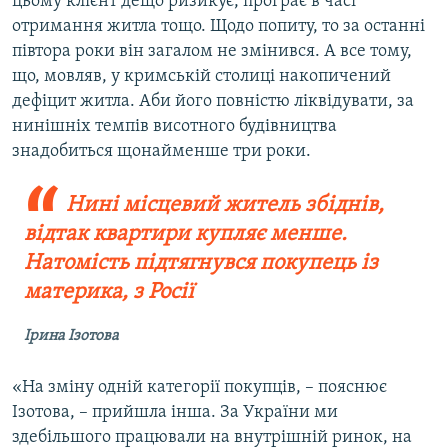
цьому клієнт дещо ризикує, програє в часі
отримання житла тощо. Щодо попиту, то за останні
півтора роки він загалом не змінився. А все тому,
що, мовляв, у кримській столиці накопичений
дефіцит житла. Аби його повністю ліквідувати, за
нинішніх темпів висотного будівництва
знадобиться щонайменше три роки.
Нині місцевий житель збіднів,
відтак квартири купляє менше.
Натомість підтягнувся покупець із
материка, з Росії
Ірина Ізотова
«На зміну одній категорії покупців, – пояснює
Ізотова, – прийшла інша. За України ми
здебільшого працювали на внутрішній ринок, на