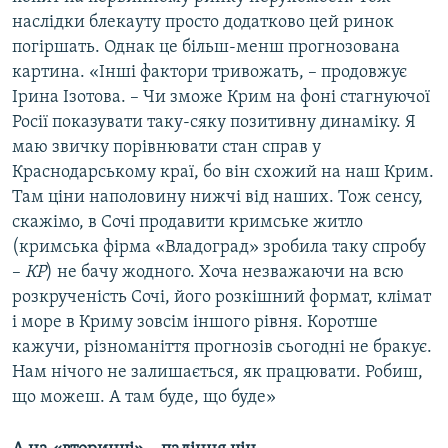
наслідки блекауту просто додатково цей ринок
погіршать. Однак це більш-менш прогнозована
картина. «Інші фактори тривожать, – продовжує
Ірина Ізотова. – Чи зможе Крим на фоні стагнуючої
Росії показувати таку-сяку позитивну динаміку. Я
маю звичку порівнювати стан справ у
Краснодарському краї, бо він схожий на наш Крим.
Там ціни наполовину нижчі від наших. Тож сенсу,
скажімо, в Сочі продавити кримське житло
(кримська фірма «Владоград» зробила таку спробу
–
КР
) не бачу жодного. Хоча незважаючи на всю
розкрученість Сочі, його розкішний формат, клімат
і море в Криму зовсім іншого рівня. Коротше
кажучи, різноманіття прогнозів сьогодні не бракує.
Нам нічого не залишається, як працювати. Робиш,
що можеш. А там буде, що буде»