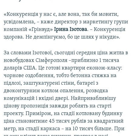
«Конкуренція у нас є, але вона, так би мовити,
усвідомлена, – каже директор з маркетингу групи
компаній «Грінвуд»​
Ірина Ізотова
. – Конкуренція
здорова. Не демпінгуємо, бо це шлях у нікуди».
За словами Ізотової, сьогодні середня ціна житла в
новобудовах Сімферополя –приблизно 1 тисяча
доларів США. Це готові квартири економ-класу:
чорнове оздоблення, тобто бетонна стяжка на
підлозі, заштукатурені стіни, батареї з
двоконтурним котлом опалення, розводка
комунікацій і вхідні двері. Найпривабливішу
цінову пропозиція завжди роблять на старті
проекту. Приміром, на стадії котловану будинку
ціна становитиме 45 тисяч рублів за квадратний
метр, на стадії каркаса – на 10 тисяч більше. При