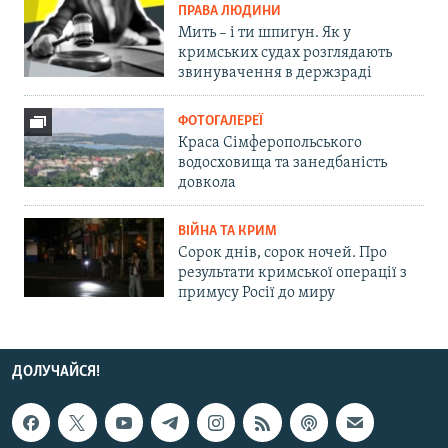
ПРАВА ЛЮДИНИ
Мить – і ти шпигун. Як у
кримських судах розглядають
звинувачення в держзраді
ФОТОГАЛЕРЕЇ
Краса Сімферопольського
водосховища та занедбаність
довкола
ВІЙНА ТА КРИМ
Сорок днів, сорок ночей. Про
результати кримської операції з
примусу Росії до миру
ДОЛУЧАЙСЯ!