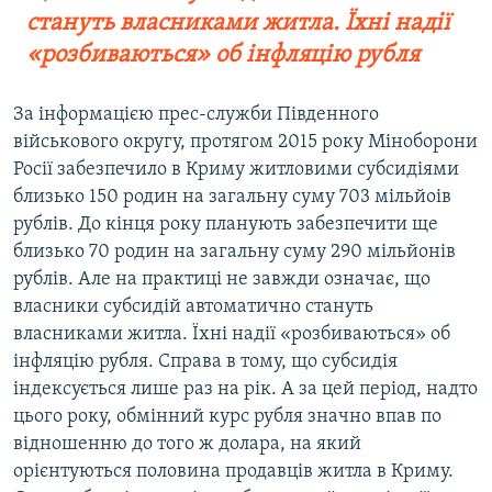
стануть власниками житла. Їхні надії
«розбиваються» об інфляцію рубля
За інформацією прес-служби Південного
військового округу, протягом 2015 року Міноборони
Росії забезпечило в Криму житловими субсидіями
близько 150 родин на загальну суму 703 мільйоів
рублів. До кінця року планують забезпечити ще
близько 70 родин на загальну суму 290 мільйонів
рублів. Але на практиці не завжди означає, що
власники субсидій автоматично стануть
власниками житла. Їхні надії «розбиваються» об
інфляцію рубля. Справа в тому, що субсидія
індексується лише раз на рік. А за цей період, надто
цього року, обмінний курс рубля значно впав по
відношенню до того ж долара, на який
орієнтуються половина продавців житла в Криму.