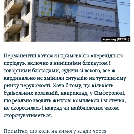
ВІДЕОУРОКИ «ELIFBE»
Русский
СВІДЧЕННЯ ОКУПАЦІЇ
Qırımtatar
УКРАЇНСЬКА ПРОБЛЕМА КРИМУ
ДОЛУЧАЙСЯ!
ІНФОГРАФІКА
Перманентні катавасії кримського «перехідного
періоду», включно з нинішніми блекаутом і
Усі сайти RFE/RL
товарними блокадами, судячи зі всього, все ж
кардинально не змінили ситуацію на тутешньому
ринку нерухомості. Хоча б тому, що кількість
будівельних компаній, наприклад, у Сімферополі,
що реально зводять житлові комплекси і містечка,
не скоротилась і навряд чи найближчим часом
скорочуватиметься.
Примітно, що коли на вимогу влади через