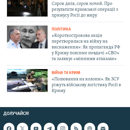
Сорок днів, сорок ночей. Про
результати кримської операції з
примусу Росії до миру
ПОЛІТИКА
«Короткострокова акція
перетворилася на війну на
виснаження»: Як пропаганда РФ
у Криму пояснює невдачі «СВО»
та залякує «мінними атаками»
ВІЙНА ТА КРИМ
«Полювання на колони». Як ЗСУ
ріжуть військову логістику Росії в
Криму
ДОЛУЧАЙСЯ!