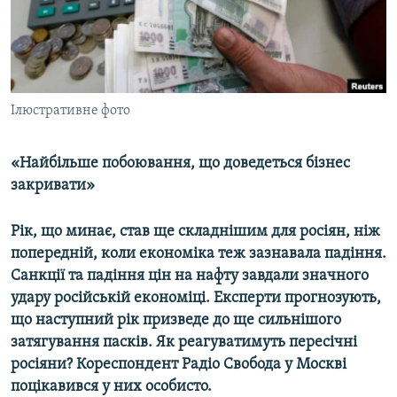
ВІДЕОУРОКИ «ELIFBE»
Русский
СВІДЧЕННЯ ОКУПАЦІЇ
Qırımtatar
УКРАЇНСЬКА ПРОБЛЕМА КРИМУ
ДОЛУЧАЙСЯ!
Ілюстративне фото
ІНФОГРАФІКА
«Найбільше побоювання, що доведеться бізнес
закривати»
Усі сайти RFE/RL
Рік, що минає, став ще складнішим для росіян, ніж
попередній, коли економіка теж зазнавала падіння.
Санкції та падіння цін на нафту завдали значного
удару російській економіці. Експерти прогнозують,
що наступний рік призведе до ще сильнішого
затягування пасків. Як реагуватимуть пересічні
росіяни? Кореспондент Радіо Свобода у Москві
поцікавився у них особисто.