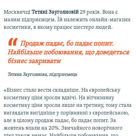
Москвичці
Тетяні Зауголновій
29 років. Вона є
малим підприємцем. Їй належить онлайн-магазин
косметики, в якому працює шестеро людей.
Продаж падає, бо падає попит.
Найбільше побоювання, що доведеться
бізнес закривати
Тетяна Зауголнова, підприємець
«Бізнес стало вести складніше. На європейську
косметику ціни зросли вдвічі. На вітчизняну
косметику ціни зросли лише на третину, тому стала
виглядати вигідніше у порівнянні з європейською,
але в цілому продаж падає, бо падає попит. За
жовтень впали на 20%. Звичайного новорічного
піку також немає. Найбільше побоювання, що