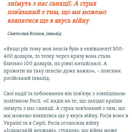
знімуть з нас санкції. А страх
пов’язаний з тим, що ми можемо
вляпатися ще в якусь війну
Святослав Козлов, інвалід
«Якщо рік тому моя пенсія була в еквіваленті 300-
400 доларів, то тепер через кризу вона стала
близько 100 доларів, на рівні китайської. А
прожити на таку пенсію дуже важко», – пояснює
російський інвалід.
Свої надії та побоювання він пов’язує з зовнішньою
політикою Росії. «Є надія на те, що західні країни
знімуть з нас санкції. А страх пов’язаний з тим, що
ми можемо вляпатись ще у якусь війну. Росія воює в
Україні та в Сирії. Росія оголосила війну
«Ісламській державі», страшно, що війна може