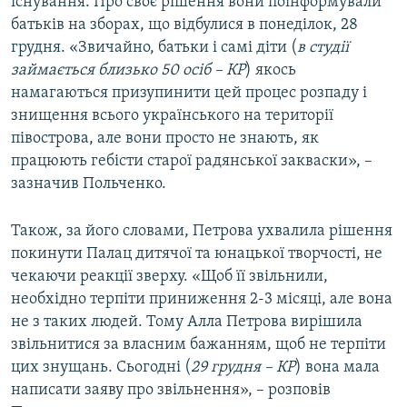
існування. Про своє рішення вони поінформували
батьків на зборах, що відбулися в понеділок, 28
грудня. «Звичайно, батьки і самі діти (
в студії
займається близько 50 осіб – КР
) якось
намагаються призупинити цей процес розпаду і
знищення всього українського на території
півострова, але вони просто не знають, як
працюють гебісти старої радянської закваски», –
зазначив Польченко.
Також, за його словами, Петрова ухвалила рішення
покинути Палац дитячої та юнацької творчості, не
чекаючи реакції зверху. «Щоб її звільнили,
необхідно терпіти приниження 2-3 місяці, але вона
не з таких людей. Тому Алла Петрова вирішила
звільнитися за власним бажанням, щоб не терпіти
цих знущань. Сьогодні (
29 грудня – КР
) вона мала
написати заяву про звільнення», – розповів