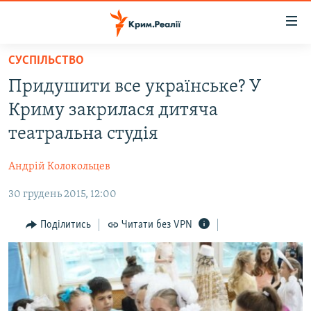
Доступність
посилання
Перейти
СУСПІЛЬСТВО
до
НОВИНИ
Придушити все українське? У
основного
ВОДА.КРИМ
матеріалу
Криму закрилася дитяча
ВІДЕО ТА ФОТО
Перейти
театральна студія
до
ПОЛІТИКА
основної
Андрій Колокольцев
БЛОГИ
навігації
Перейти
30 грудень 2015, 12:00
ПОГЛЯД
до
ІНТЕРВ'Ю
Поділитись
Читати без VPN
пошуку
ВСЕ ЗА ДЕНЬ
СПЕЦПРОЕКТИ
ЯК ОБІЙТИ БЛОКУВАННЯ
ДЕПОРТАЦІЯ