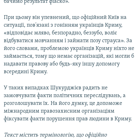
бачимо результат фіаско».
При цьому він упевнений, що офіційний Київ на
ситуації, пов'язані з гонінням українців Криму,
«відповідає мляво, безпорадно, беззубо, воліє
відбуватися мовчанням і займати позу страуса». За
його словами, проблемою українців Криму ніхто не
займається, тому що немає організацій, які могли б
надавати правову або будь-яку іншу допомогу
всередині Криму.
У таких випадках Шукурджієв радить не
замовчувати факти політичних переслідувань, а
розголошувати їх. На його думку, це допоможе
міжнародним правозахисним організаціям
фіксувати факти порушення прав людини в Криму.
Текст містить термінологію, що офіційно