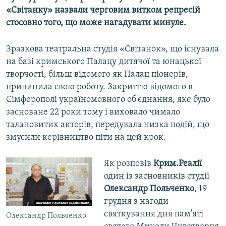
«Світанку» назвали черговим витком репресій
стосовно того, що може нагадувати минуле.
Зразкова театральна студія «Світанок», що існувала
на базі кримського Палацу дитячої та юнацької
творчості, більш відомого як Палац піонерів,
припинила свою роботу. Закриттю відомого в
Сімферополі україномовного об'єднання, яке було
засноване 22 роки тому і виховало чимало
талановитих акторів, передувала низка подій, що
змусили керівництво піти на цей крок.
Як розповів
Крим.Реалії
один із засновників студії
Олександр Польченко
, 19
грудня з нагоди
святкування дня пам'яті
Олександр Польченко