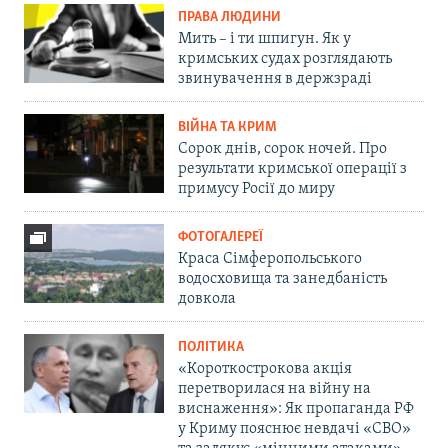
ПРАВА ЛЮДИНИ
Мить – і ти шпигун. Як у
кримських судах розглядають
звинувачення в держзраді
ВІЙНА ТА КРИМ
Сорок днів, сорок ночей. Про
результати кримської операції з
примусу Росії до миру
ФОТОГАЛЕРЕЇ
Краса Сімферопольського
водосховища та занедбаність
довкола
ПОЛІТИКА
«Короткострокова акція
перетворилася на війну на
виснаження»: Як пропаганда РФ
у Криму пояснює невдачі «СВО»