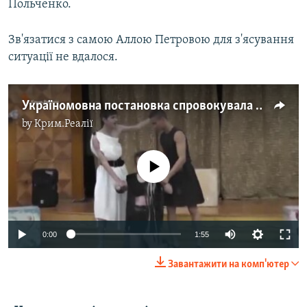
Польченко.
Зв'язатися з самою Аллою Петровою для з'ясування
ситуації не вдалося.
Україномовна постановка спровокувала закриття студії в Сімферополі (відео)
by
Крим.Реалії
No media source currently available
0:00
1:55
Завантажити на комп'ютер