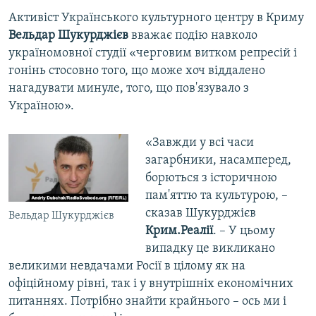
Активіст Українського культурного центру в Криму
Вельдар Шукурджієв
вважає подію навколо
україномовної студії «черговим витком репресій і
гонінь стосовно того, що може хоч віддалено
нагадувати минуле, того, що пов'язувало з
Україною».
«Завжди у всі часи
загарбники, насамперед,
борються з історичною
пам'яттю та культурою, –
сказав Шукурджієв
Вельдар Шукурджієв
Крим.Реалії
. – У цьому
випадку це викликано
великими невдачами Росії в цілому як на
офіційному рівні, так і у внутрішніх економічних
питаннях. Потрібно знайти крайнього – ось ми і