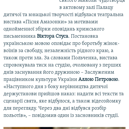
святого Миколи Чудотворця
в актовому залі Палацу
дитячої та юнацької творчості відбулася театральна
вистава «Пісня Амазонки» за мотивами
однойменної збірки оповідань кримського
письменника
Віктора Стуса
. Постановка
українською мовою оповідає про боротьбу жінок-
воїнів за свободу, незалежність рідного краю, а
також проти зла. За словами Польченка, вистава
спровокувала тиск на студію, очолювану з перших
днів заснування його дружиною – Заслуженим
працівником культури України
Аллою Петровою
.
«Наступного дня з боку керівництва дитячої
держустанови прийшов наказ: надати всі тексти та
сценарії свята, яке відбулося, а також відеозйомку
для перегляду. Через два дні відбувся розбір
польотів», – повідомив один із засновників студії.