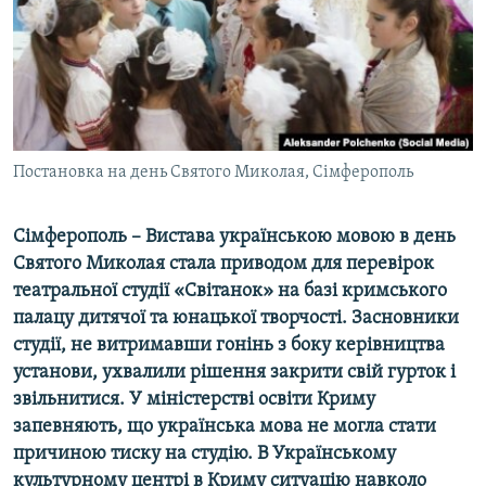
ВІДЕОУРОКИ «ELIFBE»
Русский
СВІДЧЕННЯ ОКУПАЦІЇ
Qırımtatar
УКРАЇНСЬКА ПРОБЛЕМА КРИМУ
ДОЛУЧАЙСЯ!
ІНФОГРАФІКА
Постановка на день Святого Миколая, Сімферополь
Сімферополь – Вистава українською мовою в день
Усі сайти RFE/RL
Святого Миколая стала приводом для перевірок
театральної студії «Світанок» на базі кримського
палацу дитячої та юнацької творчості. Засновники
студії, не витримавши гонінь з боку керівництва
установи, ухвалили рішення закрити свій гурток і
звільнитися. У міністерстві освіти Криму
запевняють, що українська мова не могла стати
причиною тиску на студію. В Українському
культурному центрі в Криму ситуацію навколо