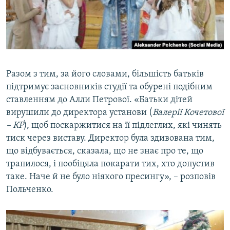
Разом з тим, за його словами, більшість батьків
підтримує засновників студії та обурені подібним
ставленням до Алли Петрової. «Батьки дітей
вирушили до директора установи (
Валерії Кочетової
– КР
), щоб поскаржитися на її підлеглих, які чинять
тиск через виставу. Директор була здивована тим,
що відбувається, сказала, що не знає про те, що
трапилося, і пообіцяла покарати тих, хто допустив
таке. Наче й не було ніякого пресингу», – розповів
Польченко.