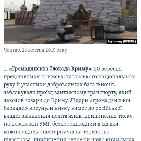
Чонгар, 26 жовтня 2015 року
1. «Громадянська блокада Криму».
20 вересня
представники кримськотатарського національного
руху й учасники добровольчих батальйонів
заблокували проїзд вантажному транспорту, який
завозив товари до Криму. Лідери «громадянської
блокади» висунули низку вимог до російської
влади: звільнення політв'язнів, припинення тиску
на незалежні ЗМІ, безперешкодний в'їзд для
міжнародних спостерігачів на територію
півострова, припинення репресій щодо кримських