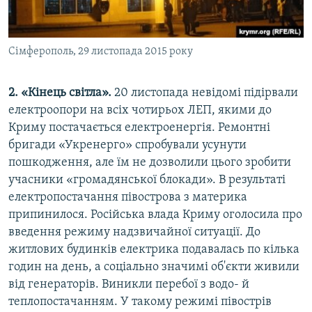
Сімферополь, 29 листопада 2015 року
2. «Кінець світла».
20 листопада невідомі підірвали
електроопори на всіх чотирьох ЛЕП, якими до
Криму постачається електроенергія. Ремонтні
бригади «Укренерго» спробували усунути
пошкодження, але їм не дозволили цього зробити
учасники «громадянської блокади». В результаті
електропостачання півострова з материка
припинилося. Російська влада Криму оголосила про
введення режиму надзвичайної ситуації. До
житлових будинків електрика подавалась по кілька
годин на день, а соціально значимі об'єкти живили
від генераторів. Виникли перебої з водо- й
теплопостачанням. У такому режимі півострів