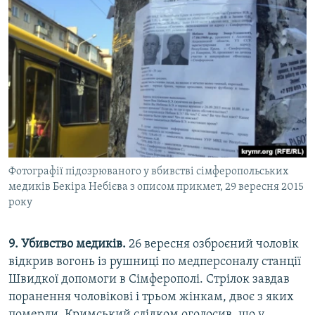
Фотографії підозрюваного у вбивстві сімферопольських
медиків Бекіра Небієва з описом прикмет, 29 вересня 2015
року
9. Убивство медиків.
26 вересня озброєний чоловік
відкрив вогонь із рушниці по медперсоналу станції
Швидкої допомоги в Сімферополі. Стрілок завдав
поранення чоловікові і трьом жінкам, двоє з яких
померли. Кримський слідком оголосив, що у