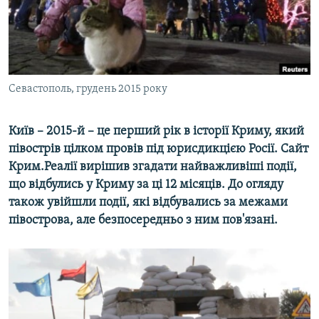
ВІДЕОУРОКИ «ELIFBE»
Русский
СВІДЧЕННЯ ОКУПАЦІЇ
Qırımtatar
УКРАЇНСЬКА ПРОБЛЕМА КРИМУ
ДОЛУЧАЙСЯ!
Севастополь, грудень 2015 року
ІНФОГРАФІКА
Київ – 2015-й – це перший рік в історії Криму, який
півострів цілком провів під юрисдикцією Росії. Сайт
Усі сайти RFE/RL
Крим.Реалії вирішив згадати найважливіші події,
що відбулись у Криму за ці 12 місяців. До огляду
також увійшли події, які відбувались за межами
півострова, але безпосередньо з ним пов'язані.