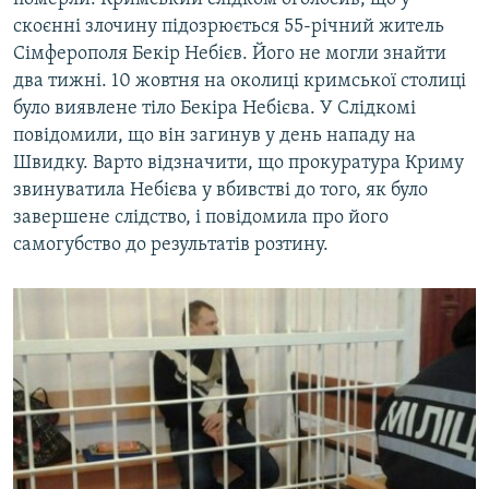
скоєнні злочину підозрюється 55-річний житель
Сімферополя Бекір Небієв. Його не могли знайти
два тижні. 10 жовтня на околиці кримської столиці
було виявлене тіло Бекіра Небієва. У Слідкомі
повідомили, що він загинув у день нападу на
Швидку. Варто відзначити, що прокуратура Криму
звинуватила Небієва у вбивстві до того, як було
завершене слідство, і повідомила про його
самогубство до результатів розтину.