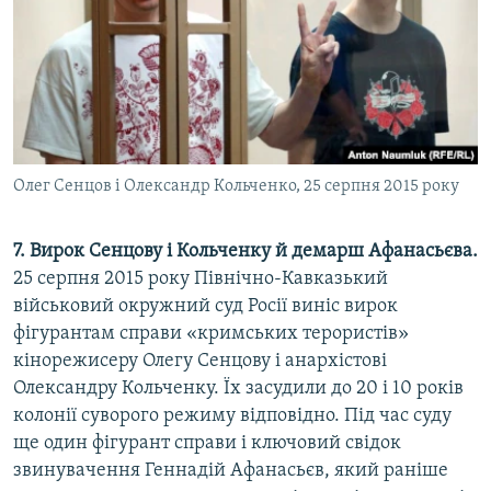
Олег Сенцов і Олександр Кольченко, 25 серпня 2015 року
7. Вирок Сенцову і Кольченку й демарш Афанасьєва.
25 серпня 2015 року Північно-Кавказький
військовий окружний суд Росії виніс вирок
фігурантам справи «кримських терористів»
кінорежисеру Олегу Сенцову і анархістові
Олександру Кольченку. Їх засудили до 20 і 10 років
колонії суворого режиму відповідно. Під час суду
ще один фігурант справи і ключовий свідок
звинувачення Геннадій Афанасьєв, який раніше