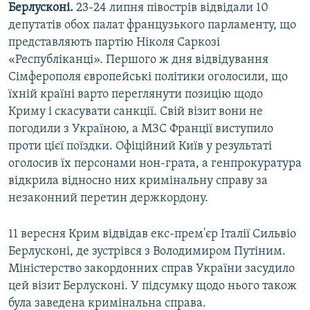
Берлусконі.
23-24 липня півострів відвідали 10
депутатів обох палат французького парламенту, що
представляють партію Ніколя Саркозі
«Республіканці». Першого ж дня відвідування
Сімферополя європейські політики оголосили, що
їхній країні варто переглянути позицію щодо
Криму і скасувати санкції. Свій візит вони не
погодили з Україною, а МЗС Франції виступило
проти цієї поїздки. Офіційний Київ у результаті
оголосив їх персонами нон-грата, а генпрокуратура
відкрила відносно них кримінальну справу за
незаконний перетин держкордону.
11 вересня Крим відвідав екс-прем'єр Італії Сильвіо
Берлусконі, де зустрівся з Володимиром Путіним.
Міністерство закордонних справ України засудило
цей візит Берлусконі. У підсумку щодо нього також
була заведена кримінальна справа.