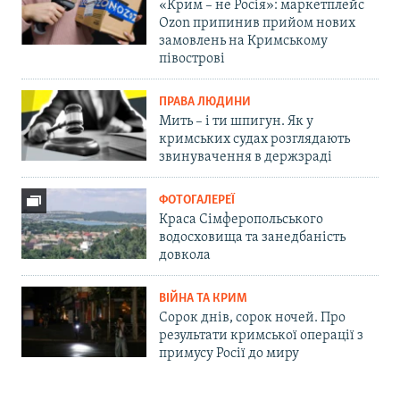
«Крим – не Росія»: маркетплейс
Ozon припинив прийом нових
замовлень на Кримському
півострові
ПРАВА ЛЮДИНИ
Мить – і ти шпигун. Як у
кримських судах розглядають
звинувачення в держзраді
ФОТОГАЛЕРЕЇ
Краса Сімферопольського
водосховища та занедбаність
довкола
ВІЙНА ТА КРИМ
Сорок днів, сорок ночей. Про
результати кримської операції з
примусу Росії до миру