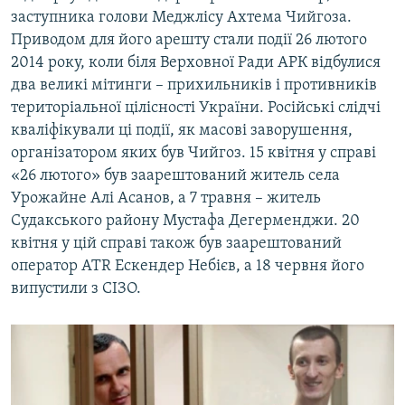
заступника голови Меджлісу Ахтема Чийгоза.
Приводом для його арешту стали події 26 лютого
2014 року, коли біля Верховної Ради АРК відбулися
два великі мітинги – прихильників і противників
територіальної цілісності України. Російські слідчі
кваліфікували ці події, як масові заворушення,
організатором яких був Чийгоз. 15 квітня у справі
«26 лютого» був заарештований житель села
Урожайне Алі Асанов, а 7 травня – житель
Судакського району Мустафа Дегерменджи. 20
квітня у цій справі також був заарештований
оператор ATR Ескендер Небієв, а 18 червня його
випустили з СІЗО.