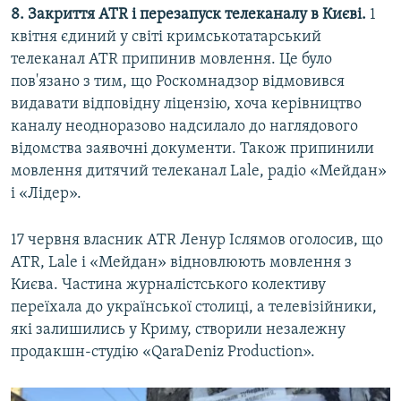
8. Закриття ATR і перезапуск телеканалу в Києві.
1
квітня єдиний у світі кримськотатарський
телеканал ATR припинив мовлення. Це було
пов'язано з тим, що Роскомнадзор відмовився
видавати відповідну ліцензію, хоча керівництво
каналу неодноразово надсилало до наглядового
відомства заявочні документи. Також припинили
мовлення дитячий телеканал Lale, радіо «Мейдан»
і «Лідер».
17 червня власник ATR Ленур Іслямов оголосив, що
ATR, Lale і «Мейдан» відновлюють мовлення з
Києва. Частина журналістського колективу
переїхала до української столиці, а телевізійники,
які залишились у Криму, створили незалежну
продакшн-студію «QaraDeniz Production».