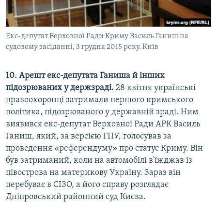
Екс-депутат Верховної Ради Криму Василь Ганиш на
судовому засіданні, 3 грудня 2015 року. Київ
10. Арешт екс-депутата Ганиша й інших
підозрюваних у держзраді.
28 квітня українські
правоохоронці затримали першого кримського
політика, підозрюваного у державній зраді. Ним
виявився екс-депутат Верховної Ради АРК Василь
Ганиш, який, за версією ГПУ, голосував за
проведення «референдуму» про статус Криму. Він
був затриманий, коли на автомобілі в'їжджав із
півострова на материкову Україну. Зараз він
перебуває в СІЗО, а його справу розглядає
Дніпровський районний суд Києва.